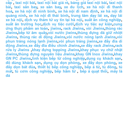
cấp
,
taxi nội bài
,
taxi nội bài giá rẻ
,
bảng giá taxi nội bài
,
taxi nội
bài
,
taxi sân bay
,
xe sân bay
,
xe du lịch
,
xe hà nội đi thanh
hoá
,
xe hà nội đi ninh bình
,
xe hà nội đi nam định
,
xe hà nội đi
quảng ninh
,
xe hà nội đi thái bình
,
trung tâm dạy lái xe
,
dạy lái
xe hà nội
,
dịch vụ thám tử uy tín tại hà nội
,
suất ăn công nghiệp
,
suất ăn trường học
,
dịch vụ tiệc cưới
,
dịch vụ tiệc sự kiện
,
cung
ứng thực phẩm an toàn
,
jiwins
,
rack Jiwins
,
vòi Jiwins
,
thùng rác
Jiwins
,
bếp từ âm quầy
,
vòi nước jiwins
,
thùng đựng đá giữ nhiệt
Jiwins
,
thùng rác di động Jiwins
,
vòi nước nóng lạnh Jiwins
,
vòi
phun tráng nóng lạnh jiwins
,
vòi phun tráng jiwins
,
xe đẩy đĩa di
động Jiwins,
xe đẩy đĩa điều chỉnh Jiwins
,
xe đẩy rack Jiwins
,
rack
rửa ly Jiwins
,
khay đựng topping Jiwins
,
khay phục vụ chữ nhật
Jiwins
,
thùng đựng nguyên liệu Jiwins
,
khay GN Inox Jiwins
,
khay
GN PC Jiwins
,
linh kiện bếp từ công nghiệp
,
dụng cụ khách sạn
,
đồ dùng khách sạn
,
dụng cụ dọn phòng
,
xe đẩy dọn phòng
,
xe
đẩy dọn bát đũa
,
thiết bị bếp công nghiệp
,
bếp á từ
,
tủ đông
,
tủ
mát
,
tủ cơm công nghiệp
,
bếp hầm từ
,
bếp á quạt thổi
,
máy là
đá