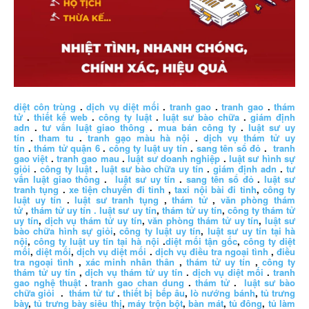
diệt côn trùng
.
dịch vụ diệt mối
.
tranh gao
.
tranh gao
.
thám
tử
.
thiết kế web
.
công ty luật
.
luật sư bào chữa
.
giám định
adn
.
tư vấn luật giao thông
.
mua bán công ty
.
luật sư uy
tín
.
tham tu
.
tranh gạo màu hà nội
.
dịch vụ thám tử uy
tín
.
thám tử quận 6
.
công ty luật uy tín
.
sang tên sổ đỏ
.
tranh
gao việt
.
tranh gao mau
.
luật sư doanh nghiệp
.
luật sư hình sự
giỏi
.
công ty luật
.
luật sư bào chữa uy tín
.
giám định adn
.
tư
vấn luật giao thông
.
luật sư uy tín
.
sang tên sổ đỏ
.
luật sư
tranh tụng
.
xe tiện chuyến đi tỉnh
,
taxi nội bài đi tỉnh
,
công ty
luật uy tín
.
luật sư tranh tụng
,
thám tử
,
văn phòng thám
tử
,
thám tử uy tín .
luật sư uy tín
,
thám tử uy tín
,
công ty thám tử
uy tín
,
dịch vụ thám tử uy tín
,
văn phòng thám tử uy tín
,
luật sư
bào chữa hình sự giỏi
,
công ty luật uy tín
,
luật sư uy tín tại hà
nội
,
công ty luật uy tín tại hà nội
.
diệt mối tận gốc
,
công ty diệt
mối
,
diệt mối
,
dịch vụ diệt mối
.
dịch vụ điều tra ngoại tình
,
điều
tra ngoại tình
,
xác minh nhân thân
,
thám tử uy tín
,
công ty
thám tử uy tín
,
dịch vụ thám tử uy tín
.
dịch vụ diệt mối
.
tranh
gao nghệ thuật
.
tranh gao chan dung
.
thám tử
.
luật sư bào
chữa giỏi
.
thám tử tư
.
thiết bị bếp âu
,
lò nướng bánh
,
tủ trưng
bày
,
tủ trưng bày siêu thị
,
máy trộn bột
,
bàn mát
,
tủ đông
,
tủ làm