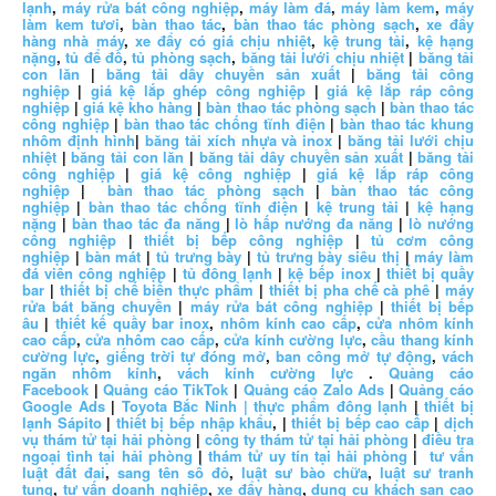
lạnh
,
máy rửa bát công nghiệp
,
máy làm đá
,
máy làm kem
,
máy
làm kem tươi
,
bàn thao tác
,
bàn thao tác phòng sạch
,
xe đẩy
hàng nhà máy
,
xe đẩy có giá chịu nhiệt
,
kệ trung tải
,
kệ hạng
nặng
,
tủ để đồ
,
tủ phòng sạch
,
băng tải lưới chịu nhiệt
|
băng tải
con lăn
|
băng tải dây chuyền sản xuất
|
băng tải công
nghiệp
|
giá kệ lắp ghép công nghiệp
|
giá kệ lắp ráp công
nghiệp
|
giá kệ kho hàng
|
bàn thao tác phòng sạch
|
bàn thao tác
công nghiệp
|
bàn thao tác chống tĩnh điện
|
bàn thao tác khung
nhôm định hình
|
băng tải xích nhựa và inox
|
băng tải lưới chịu
nhiệt
|
băng tải con lăn
|
băng tải dây chuyền sản xuất
|
băng tải
công nghiệp
|
giá kệ công nghiệp
|
giá kệ lắp ráp công
nghiệp
|
bàn thao tác phòng sạch
|
bàn thao tác công
nghiệp
|
bàn thao tác chống tĩnh điện
|
kệ trung tải
|
kệ hạng
nặng
|
bàn thao tác đa năng
|
lò hấp nướng đa năng
|
lò nướng
công nghiệp
|
thiết bị bếp công nghiệp
|
tủ cơm công
nghiệp
|
bàn mát
|
tủ trưng bày
|
tủ trưng bày siêu thị
|
máy làm
đá viên công nghiệp
|
tủ đông lạnh
|
kệ bếp inox
|
thiết bị quầy
bar
|
thiết bị chế biến thực phẩm
|
thiết bị pha chế cà phê
|
máy
rửa bát băng chuyền
|
máy rửa bát công nghiệp
|
thiết bị bếp
âu
|
thiết kế quầy bar inox
,
nhôm kính cao cấp
,
cửa nhôm kính
cao cấp
,
cửa nhôm cao cấp
,
cửa kính cường lực
,
cầu thang kính
cường lực
,
giếng trời tự đóng mở
,
ban công mở tự động
,
vách
ngăn nhôm kính
,
vách kính cường lực
.
Quảng cáo
Facebook
|
Quảng cáo TikTok
|
Quảng cáo Zalo Ads
|
Quảng cáo
Google Ads
|
Toyota Bắc Ninh |
thực phẩm đông lạnh
|
thiết bị
lạnh Sápito
|
thiết bị bếp nhập khẩu
, |
thiết bị bếp cao cấp
|
dịch
vụ thám tử tại hải phòng
|
công ty thám tử tại hải phòng
|
điều tra
ngoại tình tại hải phòng
|
thám tử uy tín tại hải phòng
|
tư vấn
luật đất đai
,
sang tên sổ đỏ
,
luật sư bào chữa
,
luật sư tranh
tụng
,
tư vấn doanh nghiệp
,
xe đẩy hàng
,
dụng cụ khách sạn cao