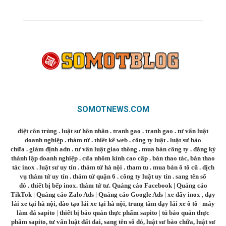
SOMOTNEWS.COM
diệt côn trùng
.
luật sư hôn nhân
.
tranh gao
.
tranh gao
.
tư vấn luật
doanh nghiệp
.
thám tử
.
thiết kế web
.
công ty luật
.
luật sư bào
chữa
.
giám định adn
.
tư vấn luật giao thông
.
mua bán công ty
.
đăng ký
thành lập doanh nghiệp
.
cửa nhôm kính cao cấp
.
bàn thao tác
,
bàn thao
tác inox
.
luật sư uy tín
.
thám tử hà nội
.
tham tu
.
mua bán ô tô cũ
.
dịch
vụ thám tử uy tín
.
thám tử quận 6
.
công ty luật uy tín
.
sang tên sổ
đỏ
.
thiết bị bếp inox
.
thám tử tư
.
Quảng cáo Facebook
|
Quảng cáo
TikTok
|
Quảng cáo Zalo Ads
|
Quảng cáo Google Ads
|
xe đẩy inox
,
dạy
lái xe tại hà nội
,
đào tạo lái xe tại hà nội
,
trung tâm dạy lái xe ô tô
|
máy
làm đá sapito
|
thiết bị bảo quản thực phẩm sapito
|
tủ bảo quản thực
phẩm sapito
,
tư vấn luật đất đai
,
sang tên sổ đỏ
,
luật sư bào chữa
,
luật sư