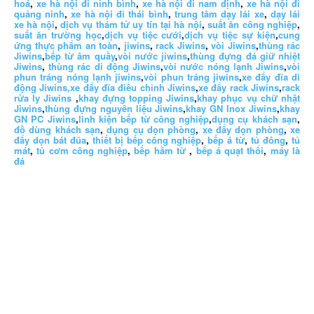
hoá
,
xe hà nội đi ninh bình
,
xe hà nội đi nam định
,
xe hà nội đi
quảng ninh
,
xe hà nội đi thái bình
,
trung tâm dạy lái xe
,
dạy lái
xe hà nội
,
dịch vụ thám tử uy tín tại hà nội
,
suất ăn công nghiệp
,
suất ăn trường học
,
dịch vụ tiệc cưới
,
dịch vụ tiệc sự kiện
,
cung
ứng thực phẩm an toàn
,
jiwins
,
rack Jiwins
,
vòi Jiwins
,
thùng rác
Jiwins
,
bếp từ âm quầy
,
vòi nước jiwins
,
thùng đựng đá giữ nhiệt
Jiwins
,
thùng rác di động Jiwins
,
vòi nước nóng lạnh Jiwins
,
vòi
phun tráng nóng lạnh jiwins
,
vòi phun tráng jiwins
,
xe đẩy đĩa di
động Jiwins,
xe đẩy đĩa điều chỉnh Jiwins
,
xe đẩy rack Jiwins
,
rack
rửa ly Jiwins
,
khay đựng topping Jiwins
,
khay phục vụ chữ nhật
Jiwins
,
thùng đựng nguyên liệu Jiwins
,
khay GN Inox Jiwins
,
khay
GN PC Jiwins
,
linh kiện bếp từ công nghiệp
,
dụng cụ khách sạn
,
đồ dùng khách sạn
,
dụng cụ dọn phòng
,
xe đẩy dọn phòng
,
xe
đẩy dọn bát đũa
,
thiết bị bếp công nghiệp
,
bếp á từ
,
tủ đông
,
tủ
mát
,
tủ cơm công nghiệp
,
bếp hầm từ
,
bếp á quạt thổi
,
máy là
đá