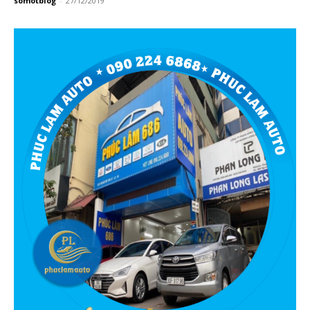
somotblog
-
27/12/2019