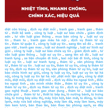
diệt côn trùng
.
dịch vụ diệt mối
.
tranh gao
.
tranh gao
.
thám
tử
.
thiết kế web
.
công ty luật
.
luật sư bào chữa
.
giám định
adn
.
tư vấn luật giao thông
.
mua bán công ty
.
luật sư uy
tín
.
tham tu
.
tranh gạo màu hà nội
.
dịch vụ thám tử uy
tín
.
thám tử quận 6
.
công ty luật uy tín
.
sang tên sổ đỏ
.
tranh
gao việt
.
tranh gao mau
.
luật sư doanh nghiệp
.
luật sư hình sự
giỏi
.
công ty luật
.
luật sư bào chữa uy tín
.
giám định adn
.
tư
vấn luật giao thông
.
luật sư uy tín
.
sang tên sổ đỏ
.
luật sư
tranh tụng
.
xe tiện chuyến đi tỉnh
,
taxi nội bài đi tỉnh
,
công ty
luật uy tín
.
luật sư tranh tụng
,
thám tử
,
văn phòng thám
tử
,
thám tử uy tín .
luật sư uy tín
,
thám tử uy tín
,
công ty thám tử
uy tín
,
dịch vụ thám tử uy tín
,
văn phòng thám tử uy tín
,
luật sư
bào chữa hình sự giỏi
,
công ty luật uy tín
,
luật sư uy tín tại hà
nội
,
công ty luật uy tín tại hà nội
.
diệt mối tận gốc
,
công ty diệt
mối
,
diệt mối
,
dịch vụ diệt mối
.
dịch vụ điều tra ngoại tình
,
điều
tra ngoại tình
,
xác minh nhân thân
,
thám tử uy tín
,
công ty
thám tử uy tín
,
dịch vụ thám tử uy tín
.
dịch vụ diệt mối
.
tranh
gao nghệ thuật
.
tranh gao chan dung
.
thám tử
.
luật sư bào
chữa giỏi
.
thám tử tư
.
thiết bị bếp âu
,
lò nướng bánh
,
tủ trưng
bày
,
tủ trưng bày siêu thị
,
máy trộn bột
,
bàn mát
,
tủ đông
,
tủ làm
lạnh
,
máy rửa bát công nghiệp
,
máy làm đá
,
máy làm kem
,
máy
làm kem tươi
,
bàn thao tác
,
bàn thao tác phòng sạch
,
xe đẩy