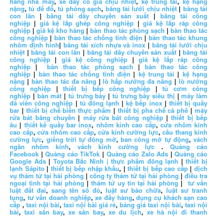
hàng nhà máy
,
xe đẩy có giá chịu nhiệt
,
kệ trung tải
,
kệ hạng
nặng
,
tủ để đồ
,
tủ phòng sạch
,
băng tải lưới chịu nhiệt
|
băng tải
con lăn
|
băng tải dây chuyền sản xuất
|
băng tải công
nghiệp
|
giá kệ lắp ghép công nghiệp
|
giá kệ lắp ráp công
nghiệp
|
giá kệ kho hàng
|
bàn thao tác phòng sạch
|
bàn thao tác
công nghiệp
|
bàn thao tác chống tĩnh điện
|
bàn thao tác khung
nhôm định hình
|
băng tải xích nhựa và inox
|
băng tải lưới chịu
nhiệt
|
băng tải con lăn
|
băng tải dây chuyền sản xuất
|
băng tải
công nghiệp
|
giá kệ công nghiệp
|
giá kệ lắp ráp công
nghiệp
|
bàn thao tác phòng sạch
|
bàn thao tác công
nghiệp
|
bàn thao tác chống tĩnh điện
|
kệ trung tải
|
kệ hạng
nặng
|
bàn thao tác đa năng
|
lò hấp nướng đa năng
|
lò nướng
công nghiệp
|
thiết bị bếp công nghiệp
|
tủ cơm công
nghiệp
|
bàn mát
|
tủ trưng bày
|
tủ trưng bày siêu thị
|
máy làm
đá viên công nghiệp
|
tủ đông lạnh
|
kệ bếp inox
|
thiết bị quầy
bar
|
thiết bị chế biến thực phẩm
|
thiết bị pha chế cà phê
|
máy
rửa bát băng chuyền
|
máy rửa bát công nghiệp
|
thiết bị bếp
âu
|
thiết kế quầy bar inox
,
nhôm kính cao cấp
,
cửa nhôm kính
cao cấp
,
cửa nhôm cao cấp
,
cửa kính cường lực
,
cầu thang kính
cường lực
,
giếng trời tự đóng mở
,
ban công mở tự động
,
vách
ngăn nhôm kính
,
vách kính cường lực
.
Quảng cáo
Facebook
|
Quảng cáo TikTok
|
Quảng cáo Zalo Ads
|
Quảng cáo
Google Ads
|
Toyota Bắc Ninh |
thực phẩm đông lạnh
|
thiết bị
lạnh Sápito
|
thiết bị bếp nhập khẩu
, |
thiết bị bếp cao cấp
|
dịch
vụ thám tử tại hải phòng
|
công ty thám tử tại hải phòng
|
điều tra
ngoại tình tại hải phòng
|
thám tử uy tín tại hải phòng
|
tư vấn
luật đất đai
,
sang tên sổ đỏ
,
luật sư bào chữa
,
luật sư tranh
tụng
,
tư vấn doanh nghiệp
,
xe đẩy hàng
,
dụng cụ khách sạn cao
cấp
,
taxi nội bài
,
taxi nội bài giá rẻ
,
bảng giá taxi nội bài
,
taxi nội
bài
,
taxi sân bay
,
xe sân bay
,
xe du lịch
,
xe hà nội đi thanh