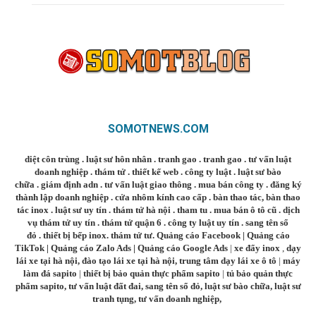
SOMOTNEWS.COM
diệt côn trùng
.
luật sư hôn nhân
.
tranh gao
.
tranh gao
.
tư vấn luật
doanh nghiệp
.
thám tử
.
thiết kế web
.
công ty luật
.
luật sư bào
chữa
.
giám định adn
.
tư vấn luật giao thông
.
mua bán công ty
.
đăng ký
thành lập doanh nghiệp
.
cửa nhôm kính cao cấp
.
bàn thao tác
,
bàn thao
tác inox
.
luật sư uy tín
.
thám tử hà nội
.
tham tu
.
mua bán ô tô cũ
.
dịch
vụ thám tử uy tín
.
thám tử quận 6
.
công ty luật uy tín
.
sang tên sổ
đỏ
.
thiết bị bếp inox
.
thám tử tư
.
Quảng cáo Facebook
|
Quảng cáo
TikTok
|
Quảng cáo Zalo Ads
|
Quảng cáo Google Ads
|
xe đẩy inox
,
dạy
lái xe tại hà nội
,
đào tạo lái xe tại hà nội
,
trung tâm dạy lái xe ô tô
|
máy
làm đá sapito
|
thiết bị bảo quản thực phẩm sapito
|
tủ bảo quản thực
phẩm sapito
,
tư vấn luật đất đai
,
sang tên sổ đỏ
,
luật sư bào chữa
,
luật sư
tranh tụng
,
tư vấn doanh nghiệp
,