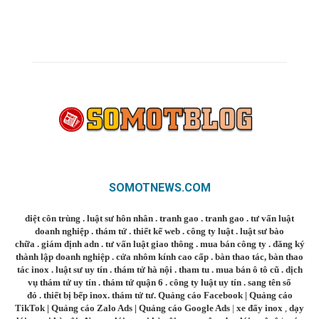
SOMOTNEWS.COM
diệt côn trùng
.
luật sư hôn nhân
.
tranh gao
.
tranh gao
.
tư vấn luật
doanh nghiệp
.
thám tử
.
thiết kế web
.
công ty luật
.
luật sư bào
chữa
.
giám định adn
.
tư vấn luật giao thông
.
mua bán công ty
.
đăng ký
thành lập doanh nghiệp
.
cửa nhôm kính cao cấp
.
bàn thao tác
,
bàn thao
tác inox
.
luật sư uy tín
.
thám tử hà nội
.
tham tu
.
mua bán ô tô cũ
.
dịch
vụ thám tử uy tín
.
thám tử quận 6
.
công ty luật uy tín
.
sang tên sổ
đỏ
.
thiết bị bếp inox
.
thám tử tư
.
Quảng cáo Facebook
|
Quảng cáo
TikTok
|
Quảng cáo Zalo Ads
|
Quảng cáo Google Ads
|
xe đẩy inox
,
dạy