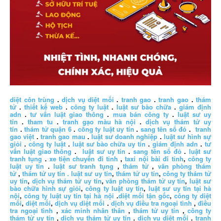
diệt côn trùng
.
dịch vụ diệt mối
.
tranh gao
.
tranh gao
.
thám
tử
.
thiết kế web
.
công ty luật
.
luật sư bào chữa
.
giám định
adn
.
tư vấn luật giao thông
.
mua bán công ty
.
luật sư uy
tín
.
tham tu
.
tranh gạo màu hà nội
.
dịch vụ thám tử uy
tín
.
thám tử quận 6
.
công ty luật uy tín
.
sang tên sổ đỏ
.
tranh
gao việt
.
tranh gao mau
.
luật sư doanh nghiệp
.
luật sư hình sự
giỏi
.
công ty luật
.
luật sư bào chữa uy tín
.
giám định adn
.
tư
vấn luật giao thông
.
luật sư uy tín
.
sang tên sổ đỏ
.
luật sư
tranh tụng
.
xe tiện chuyến đi tỉnh
,
taxi nội bài đi tỉnh
,
công ty
luật uy tín
.
luật sư tranh tụng
,
thám tử
,
văn phòng thám
tử
,
thám tử uy tín .
luật sư uy tín
,
thám tử uy tín
,
công ty thám tử
uy tín
,
dịch vụ thám tử uy tín
,
văn phòng thám tử uy tín
,
luật sư
bào chữa hình sự giỏi
,
công ty luật uy tín
,
luật sư uy tín tại hà
nội
,
công ty luật uy tín tại hà nội
.
diệt mối tận gốc
,
công ty diệt
mối
,
diệt mối
,
dịch vụ diệt mối
.
dịch vụ điều tra ngoại tình
,
điều
tra ngoại tình
,
xác minh nhân thân
,
thám tử uy tín
,
công ty
thám tử uy tín
,
dịch vụ thám tử uy tín
.
dịch vụ diệt mối
.
tranh