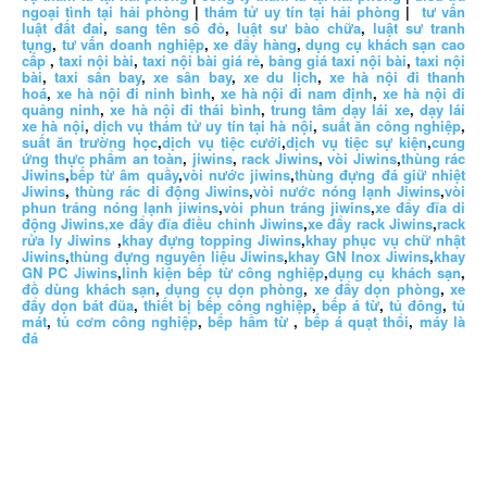
ngoại tình tại hải phòng
|
thám tử uy tín tại hải phòng
|
tư vấn
luật đất đai
,
sang tên sổ đỏ
,
luật sư bào chữa
,
luật sư tranh
tụng
,
tư vấn doanh nghiệp
,
xe đẩy hàng
,
dụng cụ khách sạn cao
cấp
,
taxi nội bài
,
taxi nội bài giá rẻ
,
bảng giá taxi nội bài
,
taxi nội
bài
,
taxi sân bay
,
xe sân bay
,
xe du lịch
,
xe hà nội đi thanh
hoá
,
xe hà nội đi ninh bình
,
xe hà nội đi nam định
,
xe hà nội đi
quảng ninh
,
xe hà nội đi thái bình
,
trung tâm dạy lái xe
,
dạy lái
xe hà nội
,
dịch vụ thám tử uy tín tại hà nội
,
suất ăn công nghiệp
,
suất ăn trường học
,
dịch vụ tiệc cưới
,
dịch vụ tiệc sự kiện
,
cung
ứng thực phẩm an toàn
,
jiwins
,
rack Jiwins
,
vòi Jiwins
,
thùng rác
Jiwins
,
bếp từ âm quầy
,
vòi nước jiwins
,
thùng đựng đá giữ nhiệt
Jiwins
,
thùng rác di động Jiwins
,
vòi nước nóng lạnh Jiwins
,
vòi
phun tráng nóng lạnh jiwins
,
vòi phun tráng jiwins
,
xe đẩy đĩa di
động Jiwins,
xe đẩy đĩa điều chỉnh Jiwins
,
xe đẩy rack Jiwins
,
rack
rửa ly Jiwins
,
khay đựng topping Jiwins
,
khay phục vụ chữ nhật
Jiwins
,
thùng đựng nguyên liệu Jiwins
,
khay GN Inox Jiwins
,
khay
GN PC Jiwins
,
linh kiện bếp từ công nghiệp
,
dụng cụ khách sạn
,
đồ dùng khách sạn
,
dụng cụ dọn phòng
,
xe đẩy dọn phòng
,
xe
đẩy dọn bát đũa
,
thiết bị bếp công nghiệp
,
bếp á từ
,
tủ đông
,
tủ
mát
,
tủ cơm công nghiệp
,
bếp hầm từ
,
bếp á quạt thổi
,
máy là
đá