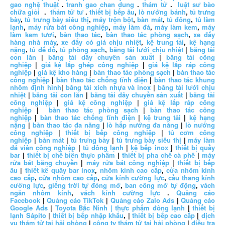
gao nghệ thuật
.
tranh gao chan dung
.
thám tử
.
luật sư bào
chữa giỏi
.
thám tử tư
.
thiết bị bếp âu
,
lò nướng bánh
,
tủ trưng
bày
,
tủ trưng bày siêu thị
,
máy trộn bột
,
bàn mát
,
tủ đông
,
tủ làm
lạnh
,
máy rửa bát công nghiệp
,
máy làm đá
,
máy làm kem
,
máy
làm kem tươi
,
bàn thao tác
,
bàn thao tác phòng sạch
,
xe đẩy
hàng nhà máy
,
xe đẩy có giá chịu nhiệt
,
kệ trung tải
,
kệ hạng
nặng
,
tủ để đồ
,
tủ phòng sạch
,
băng tải lưới chịu nhiệt
|
băng tải
con lăn
|
băng tải dây chuyền sản xuất
|
băng tải công
nghiệp
|
giá kệ lắp ghép công nghiệp
|
giá kệ lắp ráp công
nghiệp
|
giá kệ kho hàng
|
bàn thao tác phòng sạch
|
bàn thao tác
công nghiệp
|
bàn thao tác chống tĩnh điện
|
bàn thao tác khung
nhôm định hình
|
băng tải xích nhựa và inox
|
băng tải lưới chịu
nhiệt
|
băng tải con lăn
|
băng tải dây chuyền sản xuất
|
băng tải
công nghiệp
|
giá kệ công nghiệp
|
giá kệ lắp ráp công
nghiệp
|
bàn thao tác phòng sạch
|
bàn thao tác công
nghiệp
|
bàn thao tác chống tĩnh điện
|
kệ trung tải
|
kệ hạng
nặng
|
bàn thao tác đa năng
|
lò hấp nướng đa năng
|
lò nướng
công nghiệp
|
thiết bị bếp công nghiệp
|
tủ cơm công
nghiệp
|
bàn mát
|
tủ trưng bày
|
tủ trưng bày siêu thị
|
máy làm
đá viên công nghiệp
|
tủ đông lạnh
|
kệ bếp inox
|
thiết bị quầy
bar
|
thiết bị chế biến thực phẩm
|
thiết bị pha chế cà phê
|
máy
rửa bát băng chuyền
|
máy rửa bát công nghiệp
|
thiết bị bếp
âu
|
thiết kế quầy bar inox
,
nhôm kính cao cấp
,
cửa nhôm kính
cao cấp
,
cửa nhôm cao cấp
,
cửa kính cường lực
,
cầu thang kính
cường lực
,
giếng trời tự đóng mở
,
ban công mở tự động
,
vách
ngăn nhôm kính
,
vách kính cường lực
.
Quảng cáo
Facebook
|
Quảng cáo TikTok
|
Quảng cáo Zalo Ads
|
Quảng cáo
Google Ads
|
Toyota Bắc Ninh |
thực phẩm đông lạnh
|
thiết bị
lạnh Sápito
|
thiết bị bếp nhập khẩu
, |
thiết bị bếp cao cấp
|
dịch
vụ thám tử tại hải phòng
|
công ty thám tử tại hải phòng
|
điều tra