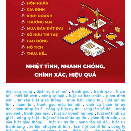
diệt côn trùng
.
dịch vụ diệt mối
.
tranh gao
.
tranh gao
.
thám
tử
.
thiết kế web
.
công ty luật
.
luật sư bào chữa
.
giám định
adn
.
tư vấn luật giao thông
.
mua bán công ty
.
luật sư uy
tín
.
tham tu
.
tranh gạo màu hà nội
.
dịch vụ thám tử uy
tín
.
thám tử quận 6
.
công ty luật uy tín
.
sang tên sổ đỏ
.
tranh
gao việt
.
tranh gao mau
.
luật sư doanh nghiệp
.
luật sư hình sự
giỏi
.
công ty luật
.
luật sư bào chữa uy tín
.
giám định adn
.
tư
vấn luật giao thông
.
luật sư uy tín
.
sang tên sổ đỏ
.
luật sư
tranh tụng
.
xe tiện chuyến đi tỉnh
,
taxi nội bài đi tỉnh
,
công ty
luật uy tín
.
luật sư tranh tụng
,
thám tử
,
văn phòng thám