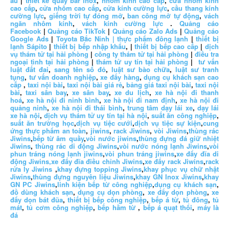
âu
|
thiết kế quầy bar inox
,
nhôm kính cao cấp
,
cửa nhôm kính
cao cấp
,
cửa nhôm cao cấp
,
cửa kính cường lực
,
cầu thang kính
cường lực
,
giếng trời tự đóng mở
,
ban công mở tự động
,
vách
ngăn nhôm kính
,
vách kính cường lực
.
Quảng cáo
Facebook
|
Quảng cáo TikTok
|
Quảng cáo Zalo Ads
|
Quảng cáo
Google Ads
|
Toyota Bắc Ninh |
thực phẩm đông lạnh
|
thiết bị
lạnh Sápito
|
thiết bị bếp nhập khẩu
, |
thiết bị bếp cao cấp
|
dịch
vụ thám tử tại hải phòng
|
công ty thám tử tại hải phòng
|
điều tra
ngoại tình tại hải phòng
|
thám tử uy tín tại hải phòng
|
tư vấn
luật đất đai
,
sang tên sổ đỏ
,
luật sư bào chữa
,
luật sư tranh
tụng
,
tư vấn doanh nghiệp
,
xe đẩy hàng
,
dụng cụ khách sạn cao
cấp
,
taxi nội bài
,
taxi nội bài giá rẻ
,
bảng giá taxi nội bài
,
taxi nội
bài
,
taxi sân bay
,
xe sân bay
,
xe du lịch
,
xe hà nội đi thanh
hoá
,
xe hà nội đi ninh bình
,
xe hà nội đi nam định
,
xe hà nội đi
quảng ninh
,
xe hà nội đi thái bình
,
trung tâm dạy lái xe
,
dạy lái
xe hà nội
,
dịch vụ thám tử uy tín tại hà nội
,
suất ăn công nghiệp
,
suất ăn trường học
,
dịch vụ tiệc cưới
,
dịch vụ tiệc sự kiện
,
cung
ứng thực phẩm an toàn
,
jiwins
,
rack Jiwins
,
vòi Jiwins
,
thùng rác
Jiwins
,
bếp từ âm quầy
,
vòi nước jiwins
,
thùng đựng đá giữ nhiệt
Jiwins
,
thùng rác di động Jiwins
,
vòi nước nóng lạnh Jiwins
,
vòi
phun tráng nóng lạnh jiwins
,
vòi phun tráng jiwins
,
xe đẩy đĩa di
động Jiwins,
xe đẩy đĩa điều chỉnh Jiwins
,
xe đẩy rack Jiwins
,
rack
rửa ly Jiwins
,
khay đựng topping Jiwins
,
khay phục vụ chữ nhật
Jiwins
,
thùng đựng nguyên liệu Jiwins
,
khay GN Inox Jiwins
,
khay
GN PC Jiwins
,
linh kiện bếp từ công nghiệp
,
dụng cụ khách sạn
,
đồ dùng khách sạn
,
dụng cụ dọn phòng
,
xe đẩy dọn phòng
,
xe
đẩy dọn bát đũa
,
thiết bị bếp công nghiệp
,
bếp á từ
,
tủ đông
,
tủ
mát
,
tủ cơm công nghiệp
,
bếp hầm từ
,
bếp á quạt thổi
,
máy là
đá