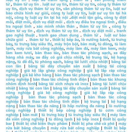
tử
,
thám tử uy tín .
luật sư uy tín
,
thám tử uy tín
,
công ty thám tử
uy tín
,
dịch vụ thám tử uy tín
,
văn phòng thám tử uy tín
,
luật sư
bào chữa hình sự giỏi
,
công ty luật uy tín
,
luật sư uy tín tại hà
nội
,
công ty luật uy tín tại hà nội
.
diệt mối tận gốc
,
công ty diệt
mối
,
diệt mối
,
dịch vụ diệt mối
.
dịch vụ điều tra ngoại tình
,
điều
tra ngoại tình
,
xác minh nhân thân
,
thám tử uy tín
,
công ty
thám tử uy tín
,
dịch vụ thám tử uy tín
.
dịch vụ diệt mối
.
tranh
gao nghệ thuật
.
tranh gao chan dung
.
thám tử
.
luật sư bào
chữa giỏi
.
thám tử tư
.
thiết bị bếp âu
,
lò nướng bánh
,
tủ trưng
bày
,
tủ trưng bày siêu thị
,
máy trộn bột
,
bàn mát
,
tủ đông
,
tủ làm
lạnh
,
máy rửa bát công nghiệp
,
máy làm đá
,
máy làm kem
,
máy
làm kem tươi
,
bàn thao tác
,
bàn thao tác phòng sạch
,
xe đẩy
hàng nhà máy
,
xe đẩy có giá chịu nhiệt
,
kệ trung tải
,
kệ hạng
nặng
,
tủ để đồ
,
tủ phòng sạch
,
băng tải lưới chịu nhiệt
|
băng tải
con lăn
|
băng tải dây chuyền sản xuất
|
băng tải công
nghiệp
|
giá kệ lắp ghép công nghiệp
|
giá kệ lắp ráp công
nghiệp
|
giá kệ kho hàng
|
bàn thao tác phòng sạch
|
bàn thao tác
công nghiệp
|
bàn thao tác chống tĩnh điện
|
bàn thao tác khung
nhôm định hình
|
băng tải xích nhựa và inox
|
băng tải lưới chịu
nhiệt
|
băng tải con lăn
|
băng tải dây chuyền sản xuất
|
băng tải
công nghiệp
|
giá kệ công nghiệp
|
giá kệ lắp ráp công
nghiệp
|
bàn thao tác phòng sạch
|
bàn thao tác công
nghiệp
|
bàn thao tác chống tĩnh điện
|
kệ trung tải
|
kệ hạng
nặng
|
bàn thao tác đa năng
|
lò hấp nướng đa năng
|
lò nướng
công nghiệp
|
thiết bị bếp công nghiệp
|
tủ cơm công
nghiệp
|
bàn mát
|
tủ trưng bày
|
tủ trưng bày siêu thị
|
máy làm
đá viên công nghiệp
|
tủ đông lạnh
|
kệ bếp inox
|
thiết bị quầy
bar
|
thiết bị chế biến thực phẩm
|
thiết bị pha chế cà phê
|
máy
rửa bát băng chuyền
|
máy rửa bát công nghiệp
|
thiết bị bếp