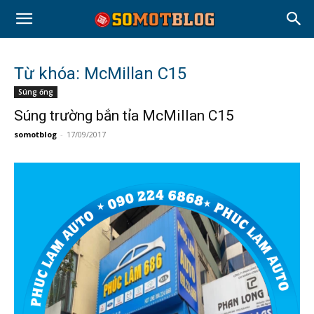
Từ khóa: McMillan C15
Súng ống
Súng trường bắn tỉa McMillan C15
somotblog
-
17/09/2017