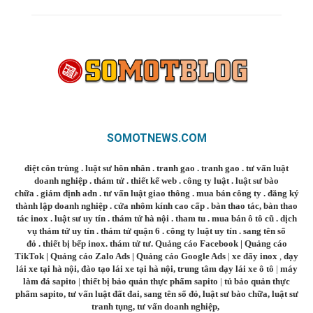
SOMOTNEWS.COM
diệt côn trùng
.
luật sư hôn nhân
.
tranh gao
.
tranh gao
.
tư vấn luật
doanh nghiệp
.
thám tử
.
thiết kế web
.
công ty luật
.
luật sư bào
chữa
.
giám định adn
.
tư vấn luật giao thông
.
mua bán công ty
.
đăng ký
thành lập doanh nghiệp
.
cửa nhôm kính cao cấp
.
bàn thao tác
,
bàn thao
tác inox
.
luật sư uy tín
.
thám tử hà nội
.
tham tu
.
mua bán ô tô cũ
.
dịch
vụ thám tử uy tín
.
thám tử quận 6
.
công ty luật uy tín
.
sang tên sổ
đỏ
.
thiết bị bếp inox
.
thám tử tư
.
Quảng cáo Facebook
|
Quảng cáo
TikTok
|
Quảng cáo Zalo Ads
|
Quảng cáo Google Ads
|
xe đẩy inox
,
dạy
lái xe tại hà nội
,
đào tạo lái xe tại hà nội
,
trung tâm dạy lái xe ô tô
|
máy
làm đá sapito
|
thiết bị bảo quản thực phẩm sapito
|
tủ bảo quản thực
phẩm sapito
,
tư vấn luật đất đai
,
sang tên sổ đỏ
,
luật sư bào chữa
,
luật sư
tranh tụng
,
tư vấn doanh nghiệp
,