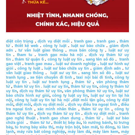
diệt côn trùng
.
dịch vụ diệt mối
.
tranh gao
.
tranh gao
.
thám
tử
.
thiết kế web
.
công ty luật
.
luật sư bào chữa
.
giám định
adn
.
tư vấn luật giao thông
.
mua bán công ty
.
luật sư uy
tín
.
tham tu
.
tranh gạo màu hà nội
.
dịch vụ thám tử uy
tín
.
thám tử quận 6
.
công ty luật uy tín
.
sang tên sổ đỏ
.
tranh
gao việt
.
tranh gao mau
.
luật sư doanh nghiệp
.
luật sư hình sự
giỏi
.
công ty luật
.
luật sư bào chữa uy tín
.
giám định adn
.
tư
vấn luật giao thông
.
luật sư uy tín
.
sang tên sổ đỏ
.
luật sư
tranh tụng
.
xe tiện chuyến đi tỉnh
,
taxi nội bài đi tỉnh
,
công ty
luật uy tín
.
luật sư tranh tụng
,
thám tử
,
văn phòng thám
tử
,
thám tử uy tín .
luật sư uy tín
,
thám tử uy tín
,
công ty thám tử
uy tín
,
dịch vụ thám tử uy tín
,
văn phòng thám tử uy tín
,
luật sư
bào chữa hình sự giỏi
,
công ty luật uy tín
,
luật sư uy tín tại hà
nội
,
công ty luật uy tín tại hà nội
.
diệt mối tận gốc
,
công ty diệt
mối
,
diệt mối
,
dịch vụ diệt mối
.
dịch vụ điều tra ngoại tình
,
điều
tra ngoại tình
,
xác minh nhân thân
,
thám tử uy tín
,
công ty
thám tử uy tín
,
dịch vụ thám tử uy tín
.
dịch vụ diệt mối
.
tranh
gao nghệ thuật
.
tranh gao chan dung
.
thám tử
.
luật sư bào
chữa giỏi
.
thám tử tư
.
thiết bị bếp âu
,
lò nướng bánh
,
tủ trưng
bày
,
tủ trưng bày siêu thị
,
máy trộn bột
,
bàn mát
,
tủ đông
,
tủ làm
lạnh
,
máy rửa bát công nghiệp
,
máy làm đá
,
máy làm kem
,
máy