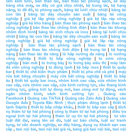
làm kem tươi
,
bàn thao tác
,
bàn thao tác phòng sạch
,
xe đẩy
hàng nhà máy
,
xe đẩy có giá chịu nhiệt
,
kệ trung tải
,
kệ hạng
nặng
,
tủ để đồ
,
tủ phòng sạch
,
băng tải lưới chịu nhiệt
|
băng tải
con lăn
|
băng tải dây chuyền sản xuất
|
băng tải công
nghiệp
|
giá kệ lắp ghép công nghiệp
|
giá kệ lắp ráp công
nghiệp
|
giá kệ kho hàng
|
bàn thao tác phòng sạch
|
bàn thao tác
công nghiệp
|
bàn thao tác chống tĩnh điện
|
bàn thao tác khung
nhôm định hình
|
băng tải xích nhựa và inox
|
băng tải lưới chịu
nhiệt
|
băng tải con lăn
|
băng tải dây chuyền sản xuất
|
băng tải
công nghiệp
|
giá kệ công nghiệp
|
giá kệ lắp ráp công
nghiệp
|
bàn thao tác phòng sạch
|
bàn thao tác công
nghiệp
|
bàn thao tác chống tĩnh điện
|
kệ trung tải
|
kệ hạng
nặng
|
bàn thao tác đa năng
|
lò hấp nướng đa năng
|
lò nướng
công nghiệp
|
thiết bị bếp công nghiệp
|
tủ cơm công
nghiệp
|
bàn mát
|
tủ trưng bày
|
tủ trưng bày siêu thị
|
máy làm
đá viên công nghiệp
|
tủ đông lạnh
|
kệ bếp inox
|
thiết bị quầy
bar
|
thiết bị chế biến thực phẩm
|
thiết bị pha chế cà phê
|
máy
rửa bát băng chuyền
|
máy rửa bát công nghiệp
|
thiết bị bếp
âu
|
thiết kế quầy bar inox
,
nhôm kính cao cấp
,
cửa nhôm kính
cao cấp
,
cửa nhôm cao cấp
,
cửa kính cường lực
,
cầu thang kính
cường lực
,
giếng trời tự đóng mở
,
ban công mở tự động
,
vách
ngăn nhôm kính
,
vách kính cường lực
.
Quảng cáo
Facebook
|
Quảng cáo TikTok
|
Quảng cáo Zalo Ads
|
Quảng cáo
Google Ads
|
Toyota Bắc Ninh |
thực phẩm đông lạnh
|
thiết bị
lạnh Sápito
|
thiết bị bếp nhập khẩu
, |
thiết bị bếp cao cấp
|
dịch
vụ thám tử tại hải phòng
|
công ty thám tử tại hải phòng
|
điều tra
ngoại tình tại hải phòng
|
thám tử uy tín tại hải phòng
|
tư vấn
luật đất đai
,
sang tên sổ đỏ
,
luật sư bào chữa
,
luật sư tranh
tụng
,
tư vấn doanh nghiệp
,
xe đẩy hàng
,
dụng cụ khách sạn cao
cấp
,
taxi nội bài
,
taxi nội bài giá rẻ
,
bảng giá taxi nội bài
,
taxi nội