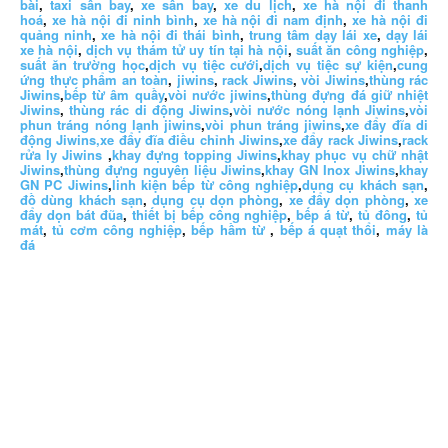
bài
,
taxi sân bay
,
xe sân bay
,
xe du lịch
,
xe hà nội đi thanh
hoá
,
xe hà nội đi ninh bình
,
xe hà nội đi nam định
,
xe hà nội đi
quảng ninh
,
xe hà nội đi thái bình
,
trung tâm dạy lái xe
,
dạy lái
xe hà nội
,
dịch vụ thám tử uy tín tại hà nội
,
suất ăn công nghiệp
,
suất ăn trường học
,
dịch vụ tiệc cưới
,
dịch vụ tiệc sự kiện
,
cung
ứng thực phẩm an toàn
,
jiwins
,
rack Jiwins
,
vòi Jiwins
,
thùng rác
Jiwins
,
bếp từ âm quầy
,
vòi nước jiwins
,
thùng đựng đá giữ nhiệt
Jiwins
,
thùng rác di động Jiwins
,
vòi nước nóng lạnh Jiwins
,
vòi
phun tráng nóng lạnh jiwins
,
vòi phun tráng jiwins
,
xe đẩy đĩa di
động Jiwins,
xe đẩy đĩa điều chỉnh Jiwins
,
xe đẩy rack Jiwins
,
rack
rửa ly Jiwins
,
khay đựng topping Jiwins
,
khay phục vụ chữ nhật
Jiwins
,
thùng đựng nguyên liệu Jiwins
,
khay GN Inox Jiwins
,
khay
GN PC Jiwins
,
linh kiện bếp từ công nghiệp
,
dụng cụ khách sạn
,
đồ dùng khách sạn
,
dụng cụ dọn phòng
,
xe đẩy dọn phòng
,
xe
đẩy dọn bát đũa
,
thiết bị bếp công nghiệp
,
bếp á từ
,
tủ đông
,
tủ
mát
,
tủ cơm công nghiệp
,
bếp hầm từ
,
bếp á quạt thổi
,
máy là
đá