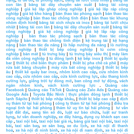
con lăn
|
băng tải dây chuyền sản xuất
|
băng tải công
nghiệp
|
giá kệ lắp ghép công nghiệp
|
giá kệ lắp ráp công
nghiệp
|
giá kệ kho hàng
|
bàn thao tác phòng sạch
|
bàn thao tác
công nghiệp
|
bàn thao tác chống tĩnh điện
|
bàn thao tác khung
nhôm định hình
|
băng tải xích nhựa và inox
|
băng tải lưới chịu
nhiệt
|
băng tải con lăn
|
băng tải dây chuyền sản xuất
|
băng tải
công nghiệp
|
giá kệ công nghiệp
|
giá kệ lắp ráp công
nghiệp
|
bàn thao tác phòng sạch
|
bàn thao tác công
nghiệp
|
bàn thao tác chống tĩnh điện
|
kệ trung tải
|
kệ hạng
nặng
|
bàn thao tác đa năng
|
lò hấp nướng đa năng
|
lò nướng
công nghiệp
|
thiết bị bếp công nghiệp
|
tủ cơm công
nghiệp
|
bàn mát
|
tủ trưng bày
|
tủ trưng bày siêu thị
|
máy làm
đá viên công nghiệp
|
tủ đông lạnh
|
kệ bếp inox
|
thiết bị quầy
bar
|
thiết bị chế biến thực phẩm
|
thiết bị pha chế cà phê
|
máy
rửa bát băng chuyền
|
máy rửa bát công nghiệp
|
thiết bị bếp
âu
|
thiết kế quầy bar inox
,
nhôm kính cao cấp
,
cửa nhôm kính
cao cấp
,
cửa nhôm cao cấp
,
cửa kính cường lực
,
cầu thang kính
cường lực
,
giếng trời tự đóng mở
,
ban công mở tự động
,
vách
ngăn nhôm kính
,
vách kính cường lực
.
Quảng cáo
Facebook
|
Quảng cáo TikTok
|
Quảng cáo Zalo Ads
|
Quảng cáo
Google Ads
|
Toyota Bắc Ninh |
thực phẩm đông lạnh
|
thiết bị
lạnh Sápito
|
thiết bị bếp nhập khẩu
, |
thiết bị bếp cao cấp
|
dịch
vụ thám tử tại hải phòng
|
công ty thám tử tại hải phòng
|
điều tra
ngoại tình tại hải phòng
|
thám tử uy tín tại hải phòng
|
tư vấn
luật đất đai
,
sang tên sổ đỏ
,
luật sư bào chữa
,
luật sư tranh
tụng
,
tư vấn doanh nghiệp
,
xe đẩy hàng
,
dụng cụ khách sạn cao
cấp
,
taxi nội bài
,
taxi nội bài giá rẻ
,
bảng giá taxi nội bài
,
taxi nội
bài
,
taxi sân bay
,
xe sân bay
,
xe du lịch
,
xe hà nội đi thanh
hoá
,
xe hà nội đi ninh bình
,
xe hà nội đi nam định
,
xe hà nội đi