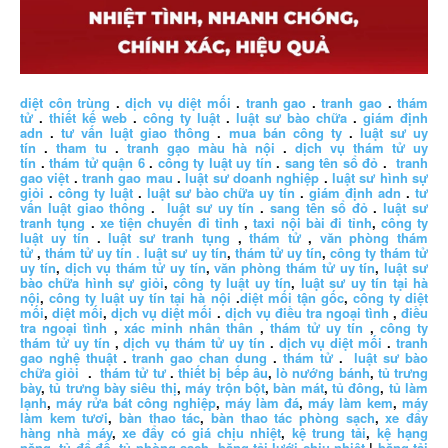
diệt côn trùng
.
dịch vụ diệt mối
.
tranh gao
.
tranh gao
.
thám
tử
.
thiết kế web
.
công ty luật
.
luật sư bào chữa
.
giám định
adn
.
tư vấn luật giao thông
.
mua bán công ty
.
luật sư uy
tín
.
tham tu
.
tranh gạo màu hà nội
.
dịch vụ thám tử uy
tín
.
thám tử quận 6
.
công ty luật uy tín
.
sang tên sổ đỏ
.
tranh
gao việt
.
tranh gao mau
.
luật sư doanh nghiệp
.
luật sư hình sự
giỏi
.
công ty luật
.
luật sư bào chữa uy tín
.
giám định adn
.
tư
vấn luật giao thông
.
luật sư uy tín
.
sang tên sổ đỏ
.
luật sư
tranh tụng
.
xe tiện chuyến đi tỉnh
,
taxi nội bài đi tỉnh
,
công ty
luật uy tín
.
luật sư tranh tụng
,
thám tử
,
văn phòng thám
tử
,
thám tử uy tín .
luật sư uy tín
,
thám tử uy tín
,
công ty thám tử
uy tín
,
dịch vụ thám tử uy tín
,
văn phòng thám tử uy tín
,
luật sư
bào chữa hình sự giỏi
,
công ty luật uy tín
,
luật sư uy tín tại hà
nội
,
công ty luật uy tín tại hà nội
.
diệt mối tận gốc
,
công ty diệt
mối
,
diệt mối
,
dịch vụ diệt mối
.
dịch vụ điều tra ngoại tình
,
điều
tra ngoại tình
,
xác minh nhân thân
,
thám tử uy tín
,
công ty
thám tử uy tín
,
dịch vụ thám tử uy tín
.
dịch vụ diệt mối
.
tranh
gao nghệ thuật
.
tranh gao chan dung
.
thám tử
.
luật sư bào
chữa giỏi
.
thám tử tư
.
thiết bị bếp âu
,
lò nướng bánh
,
tủ trưng
bày
,
tủ trưng bày siêu thị
,
máy trộn bột
,
bàn mát
,
tủ đông
,
tủ làm
lạnh
,
máy rửa bát công nghiệp
,
máy làm đá
,
máy làm kem
,
máy
làm kem tươi
,
bàn thao tác
,
bàn thao tác phòng sạch
,
xe đẩy
hàng nhà máy
,
xe đẩy có giá chịu nhiệt
,
kệ trung tải
,
kệ hạng
nặng
,
tủ để đồ
,
tủ phòng sạch
,
băng tải lưới chịu nhiệt
|
băng tải