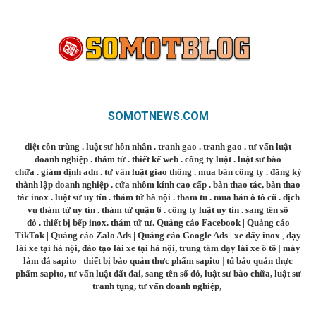
SOMOTNEWS.COM
diệt côn trùng
.
luật sư hôn nhân
.
tranh gao
.
tranh gao
.
tư vấn luật
doanh nghiệp
.
thám tử
.
thiết kế web
.
công ty luật
.
luật sư bào
chữa
.
giám định adn
.
tư vấn luật giao thông
.
mua bán công ty
.
đăng ký
thành lập doanh nghiệp
.
cửa nhôm kính cao cấp
.
bàn thao tác
,
bàn thao
tác inox
.
luật sư uy tín
.
thám tử hà nội
.
tham tu
.
mua bán ô tô cũ
.
dịch
vụ thám tử uy tín
.
thám tử quận 6
.
công ty luật uy tín
.
sang tên sổ
đỏ
.
thiết bị bếp inox
.
thám tử tư
.
Quảng cáo Facebook
|
Quảng cáo
TikTok
|
Quảng cáo Zalo Ads
|
Quảng cáo Google Ads
|
xe đẩy inox
,
dạy
lái xe tại hà nội
,
đào tạo lái xe tại hà nội
,
trung tâm dạy lái xe ô tô
|
máy
làm đá sapito
|
thiết bị bảo quản thực phẩm sapito
|
tủ bảo quản thực
phẩm sapito
,
tư vấn luật đất đai
,
sang tên sổ đỏ
,
luật sư bào chữa
,
luật sư
tranh tụng
,
tư vấn doanh nghiệp
,