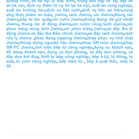
quảng ninh
,
xe hà nội đi thái bình
,
trung tâm dạy lái xe
,
dạy lái
xe hà nội
,
dịch vụ thám tử uy tín tại hà nội
,
suất ăn công nghiệp
,
suất ăn trường học
,
dịch vụ tiệc cưới
,
dịch vụ tiệc sự kiện
,
cung
ứng thực phẩm an toàn
,
jiwins
,
rack Jiwins
,
vòi Jiwins
,
thùng rác
Jiwins
,
bếp từ âm quầy
,
vòi nước jiwins
,
thùng đựng đá giữ nhiệt
Jiwins
,
thùng rác di động Jiwins
,
vòi nước nóng lạnh Jiwins
,
vòi
phun tráng nóng lạnh jiwins
,
vòi phun tráng jiwins
,
xe đẩy đĩa di
động Jiwins,
xe đẩy đĩa điều chỉnh Jiwins
,
xe đẩy rack Jiwins
,
rack
rửa ly Jiwins
,
khay đựng topping Jiwins
,
khay phục vụ chữ nhật
Jiwins
,
thùng đựng nguyên liệu Jiwins
,
khay GN Inox Jiwins
,
khay
GN PC Jiwins
,
linh kiện bếp từ công nghiệp
,
dụng cụ khách sạn
,
đồ dùng khách sạn
,
dụng cụ dọn phòng
,
xe đẩy dọn phòng
,
xe
đẩy dọn bát đũa
,
thiết bị bếp công nghiệp
,
bếp á từ
,
tủ đông
,
tủ
mát
,
tủ cơm công nghiệp
,
bếp hầm từ
,
bếp á quạt thổi
,
máy là
đá