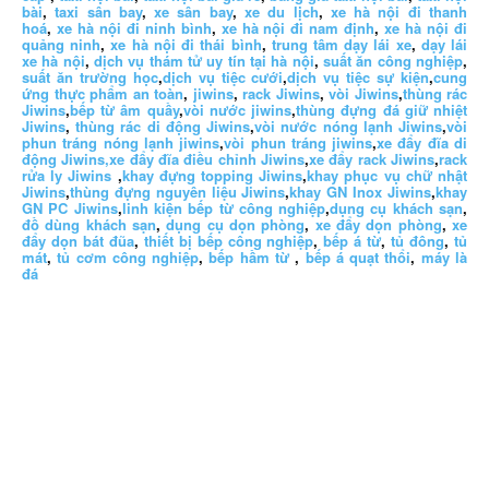
bài
,
taxi sân bay
,
xe sân bay
,
xe du lịch
,
xe hà nội đi thanh
hoá
,
xe hà nội đi ninh bình
,
xe hà nội đi nam định
,
xe hà nội đi
quảng ninh
,
xe hà nội đi thái bình
,
trung tâm dạy lái xe
,
dạy lái
xe hà nội
,
dịch vụ thám tử uy tín tại hà nội
,
suất ăn công nghiệp
,
suất ăn trường học
,
dịch vụ tiệc cưới
,
dịch vụ tiệc sự kiện
,
cung
ứng thực phẩm an toàn
,
jiwins
,
rack Jiwins
,
vòi Jiwins
,
thùng rác
Jiwins
,
bếp từ âm quầy
,
vòi nước jiwins
,
thùng đựng đá giữ nhiệt
Jiwins
,
thùng rác di động Jiwins
,
vòi nước nóng lạnh Jiwins
,
vòi
phun tráng nóng lạnh jiwins
,
vòi phun tráng jiwins
,
xe đẩy đĩa di
động Jiwins,
xe đẩy đĩa điều chỉnh Jiwins
,
xe đẩy rack Jiwins
,
rack
rửa ly Jiwins
,
khay đựng topping Jiwins
,
khay phục vụ chữ nhật
Jiwins
,
thùng đựng nguyên liệu Jiwins
,
khay GN Inox Jiwins
,
khay
GN PC Jiwins
,
linh kiện bếp từ công nghiệp
,
dụng cụ khách sạn
,
đồ dùng khách sạn
,
dụng cụ dọn phòng
,
xe đẩy dọn phòng
,
xe
đẩy dọn bát đũa
,
thiết bị bếp công nghiệp
,
bếp á từ
,
tủ đông
,
tủ
mát
,
tủ cơm công nghiệp
,
bếp hầm từ
,
bếp á quạt thổi
,
máy là
đá