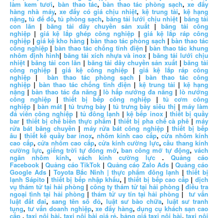
làm kem tươi
,
bàn thao tác
,
bàn thao tác phòng sạch
,
xe đẩy
hàng nhà máy
,
xe đẩy có giá chịu nhiệt
,
kệ trung tải
,
kệ hạng
nặng
,
tủ để đồ
,
tủ phòng sạch
,
băng tải lưới chịu nhiệt
|
băng tải
con lăn
|
băng tải dây chuyền sản xuất
|
băng tải công
nghiệp
|
giá kệ lắp ghép công nghiệp
|
giá kệ lắp ráp công
nghiệp
|
giá kệ kho hàng
|
bàn thao tác phòng sạch
|
bàn thao tác
công nghiệp
|
bàn thao tác chống tĩnh điện
|
bàn thao tác khung
nhôm định hình
|
băng tải xích nhựa và inox
|
băng tải lưới chịu
nhiệt
|
băng tải con lăn
|
băng tải dây chuyền sản xuất
|
băng tải
công nghiệp
|
giá kệ công nghiệp
|
giá kệ lắp ráp công
nghiệp
|
bàn thao tác phòng sạch
|
bàn thao tác công
nghiệp
|
bàn thao tác chống tĩnh điện
|
kệ trung tải
|
kệ hạng
nặng
|
bàn thao tác đa năng
|
lò hấp nướng đa năng
|
lò nướng
công nghiệp
|
thiết bị bếp công nghiệp
|
tủ cơm công
nghiệp
|
bàn mát
|
tủ trưng bày
|
tủ trưng bày siêu thị
|
máy làm
đá viên công nghiệp
|
tủ đông lạnh
|
kệ bếp inox
|
thiết bị quầy
bar
|
thiết bị chế biến thực phẩm
|
thiết bị pha chế cà phê
|
máy
rửa bát băng chuyền
|
máy rửa bát công nghiệp
|
thiết bị bếp
âu
|
thiết kế quầy bar inox
,
nhôm kính cao cấp
,
cửa nhôm kính
cao cấp
,
cửa nhôm cao cấp
,
cửa kính cường lực
,
cầu thang kính
cường lực
,
giếng trời tự đóng mở
,
ban công mở tự động
,
vách
ngăn nhôm kính
,
vách kính cường lực
.
Quảng cáo
Facebook
|
Quảng cáo TikTok
|
Quảng cáo Zalo Ads
|
Quảng cáo
Google Ads
|
Toyota Bắc Ninh |
thực phẩm đông lạnh
|
thiết bị
lạnh Sápito
|
thiết bị bếp nhập khẩu
, |
thiết bị bếp cao cấp
|
dịch
vụ thám tử tại hải phòng
|
công ty thám tử tại hải phòng
|
điều tra
ngoại tình tại hải phòng
|
thám tử uy tín tại hải phòng
|
tư vấn
luật đất đai
,
sang tên sổ đỏ
,
luật sư bào chữa
,
luật sư tranh
tụng
,
tư vấn doanh nghiệp
,
xe đẩy hàng
,
dụng cụ khách sạn cao
cấp
,
taxi nội bài
,
taxi nội bài giá rẻ
,
bảng giá taxi nội bài
,
taxi nội