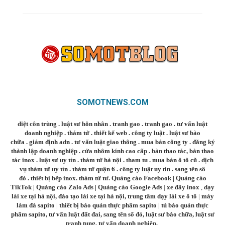
SOMOTNEWS.COM
diệt côn trùng
.
luật sư hôn nhân
.
tranh gao
.
tranh gao
.
tư vấn luật
doanh nghiệp
.
thám tử
.
thiết kế web
.
công ty luật
.
luật sư bào
chữa
.
giám định adn
.
tư vấn luật giao thông
.
mua bán công ty
.
đăng ký
thành lập doanh nghiệp
.
cửa nhôm kính cao cấp
.
bàn thao tác
,
bàn thao
tác inox
.
luật sư uy tín
.
thám tử hà nội
.
tham tu
.
mua bán ô tô cũ
.
dịch
vụ thám tử uy tín
.
thám tử quận 6
.
công ty luật uy tín
.
sang tên sổ
đỏ
.
thiết bị bếp inox
.
thám tử tư
.
Quảng cáo Facebook
|
Quảng cáo
TikTok
|
Quảng cáo Zalo Ads
|
Quảng cáo Google Ads
|
xe đẩy inox
,
dạy
lái xe tại hà nội
,
đào tạo lái xe tại hà nội
,
trung tâm dạy lái xe ô tô
|
máy
làm đá sapito
|
thiết bị bảo quản thực phẩm sapito
|
tủ bảo quản thực
phẩm sapito
,
tư vấn luật đất đai
,
sang tên sổ đỏ
,
luật sư bào chữa
,
luật sư
tranh tụng
,
tư vấn doanh nghiệp
,