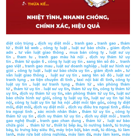
diệt côn trùng
.
dịch vụ diệt mối
.
tranh gao
.
tranh gao
.
thám
tử
.
thiết kế web
.
công ty luật
.
luật sư bào chữa
.
giám định
adn
.
tư vấn luật giao thông
.
mua bán công ty
.
luật sư uy
tín
.
tham tu
.
tranh gạo màu hà nội
.
dịch vụ thám tử uy
tín
.
thám tử quận 6
.
công ty luật uy tín
.
sang tên sổ đỏ
.
tranh
gao việt
.
tranh gao mau
.
luật sư doanh nghiệp
.
luật sư hình sự
giỏi
.
công ty luật
.
luật sư bào chữa uy tín
.
giám định adn
.
tư
vấn luật giao thông
.
luật sư uy tín
.
sang tên sổ đỏ
.
luật sư
tranh tụng
.
xe tiện chuyến đi tỉnh
,
taxi nội bài đi tỉnh
,
công ty
luật uy tín
.
luật sư tranh tụng
,
thám tử
,
văn phòng thám
tử
,
thám tử uy tín .
luật sư uy tín
,
thám tử uy tín
,
công ty thám tử
uy tín
,
dịch vụ thám tử uy tín
,
văn phòng thám tử uy tín
,
luật sư
bào chữa hình sự giỏi
,
công ty luật uy tín
,
luật sư uy tín tại hà
nội
,
công ty luật uy tín tại hà nội
.
diệt mối tận gốc
,
công ty diệt
mối
,
diệt mối
,
dịch vụ diệt mối
.
dịch vụ điều tra ngoại tình
,
điều
tra ngoại tình
,
xác minh nhân thân
,
thám tử uy tín
,
công ty
thám tử uy tín
,
dịch vụ thám tử uy tín
.
dịch vụ diệt mối
.
tranh
gao nghệ thuật
.
tranh gao chan dung
.
thám tử
.
luật sư bào
chữa giỏi
.
thám tử tư
.
thiết bị bếp âu
,
lò nướng bánh
,
tủ trưng
bày
,
tủ trưng bày siêu thị
,
máy trộn bột
,
bàn mát
,
tủ đông
,
tủ làm
lạnh
,
máy rửa bát công nghiệp
,
máy làm đá
,
máy làm kem
,
máy