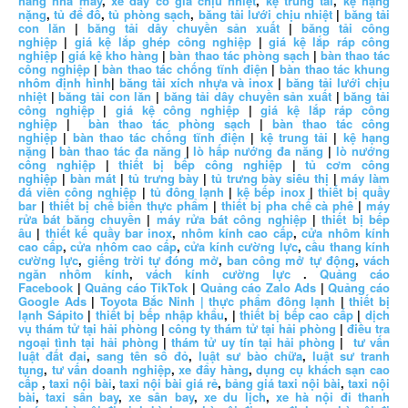
hàng nhà máy
,
xe đẩy có giá chịu nhiệt
,
kệ trung tải
,
kệ hạng
nặng
,
tủ để đồ
,
tủ phòng sạch
,
băng tải lưới chịu nhiệt
|
băng tải
con lăn
|
băng tải dây chuyền sản xuất
|
băng tải công
nghiệp
|
giá kệ lắp ghép công nghiệp
|
giá kệ lắp ráp công
nghiệp
|
giá kệ kho hàng
|
bàn thao tác phòng sạch
|
bàn thao tác
công nghiệp
|
bàn thao tác chống tĩnh điện
|
bàn thao tác khung
nhôm định hình
|
băng tải xích nhựa và inox
|
băng tải lưới chịu
nhiệt
|
băng tải con lăn
|
băng tải dây chuyền sản xuất
|
băng tải
công nghiệp
|
giá kệ công nghiệp
|
giá kệ lắp ráp công
nghiệp
|
bàn thao tác phòng sạch
|
bàn thao tác công
nghiệp
|
bàn thao tác chống tĩnh điện
|
kệ trung tải
|
kệ hạng
nặng
|
bàn thao tác đa năng
|
lò hấp nướng đa năng
|
lò nướng
công nghiệp
|
thiết bị bếp công nghiệp
|
tủ cơm công
nghiệp
|
bàn mát
|
tủ trưng bày
|
tủ trưng bày siêu thị
|
máy làm
đá viên công nghiệp
|
tủ đông lạnh
|
kệ bếp inox
|
thiết bị quầy
bar
|
thiết bị chế biến thực phẩm
|
thiết bị pha chế cà phê
|
máy
rửa bát băng chuyền
|
máy rửa bát công nghiệp
|
thiết bị bếp
âu
|
thiết kế quầy bar inox
,
nhôm kính cao cấp
,
cửa nhôm kính
cao cấp
,
cửa nhôm cao cấp
,
cửa kính cường lực
,
cầu thang kính
cường lực
,
giếng trời tự đóng mở
,
ban công mở tự động
,
vách
ngăn nhôm kính
,
vách kính cường lực
.
Quảng cáo
Facebook
|
Quảng cáo TikTok
|
Quảng cáo Zalo Ads
|
Quảng cáo
Google Ads
|
Toyota Bắc Ninh |
thực phẩm đông lạnh
|
thiết bị
lạnh Sápito
|
thiết bị bếp nhập khẩu
, |
thiết bị bếp cao cấp
|
dịch
vụ thám tử tại hải phòng
|
công ty thám tử tại hải phòng
|
điều tra
ngoại tình tại hải phòng
|
thám tử uy tín tại hải phòng
|
tư vấn
luật đất đai
,
sang tên sổ đỏ
,
luật sư bào chữa
,
luật sư tranh
tụng
,
tư vấn doanh nghiệp
,
xe đẩy hàng
,
dụng cụ khách sạn cao
cấp
,
taxi nội bài
,
taxi nội bài giá rẻ
,
bảng giá taxi nội bài
,
taxi nội
bài
,
taxi sân bay
,
xe sân bay
,
xe du lịch
,
xe hà nội đi thanh