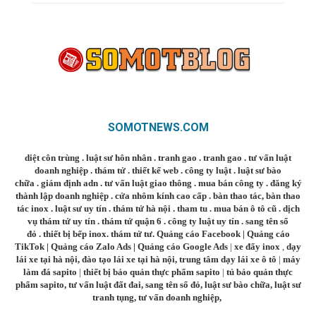
SOMOTNEWS.COM
diệt côn trùng
.
luật sư hôn nhân
.
tranh gao
.
tranh gao
.
tư vấn luật
doanh nghiệp
.
thám tử
.
thiết kế web
.
công ty luật
.
luật sư bào
chữa
.
giám định adn
.
tư vấn luật giao thông
.
mua bán công ty
.
đăng ký
thành lập doanh nghiệp
.
cửa nhôm kính cao cấp
.
bàn thao tác
,
bàn thao
tác inox
.
luật sư uy tín
.
thám tử hà nội
.
tham tu
.
mua bán ô tô cũ
.
dịch
vụ thám tử uy tín
.
thám tử quận 6
.
công ty luật uy tín
.
sang tên sổ
đỏ
.
thiết bị bếp inox
.
thám tử tư
.
Quảng cáo Facebook
|
Quảng cáo
TikTok
|
Quảng cáo Zalo Ads
|
Quảng cáo Google Ads
|
xe đẩy inox
,
dạy
lái xe tại hà nội
,
đào tạo lái xe tại hà nội
,
trung tâm dạy lái xe ô tô
|
máy
làm đá sapito
|
thiết bị bảo quản thực phẩm sapito
|
tủ bảo quản thực
phẩm sapito
,
tư vấn luật đất đai
,
sang tên sổ đỏ
,
luật sư bào chữa
,
luật sư
tranh tụng
,
tư vấn doanh nghiệp
,