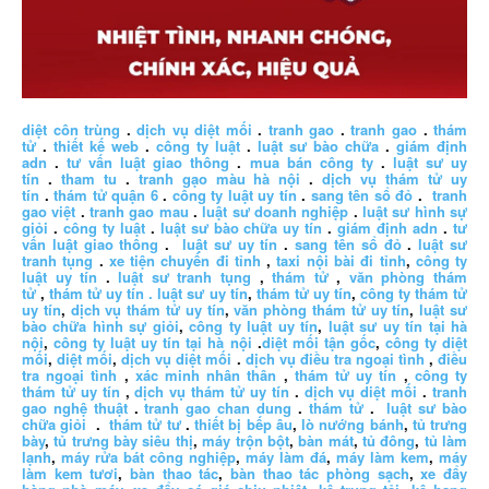
diệt côn trùng
.
dịch vụ diệt mối
.
tranh gao
.
tranh gao
.
thám
tử
.
thiết kế web
.
công ty luật
.
luật sư bào chữa
.
giám định
adn
.
tư vấn luật giao thông
.
mua bán công ty
.
luật sư uy
tín
.
tham tu
.
tranh gạo màu hà nội
.
dịch vụ thám tử uy
tín
.
thám tử quận 6
.
công ty luật uy tín
.
sang tên sổ đỏ
.
tranh
gao việt
.
tranh gao mau
.
luật sư doanh nghiệp
.
luật sư hình sự
giỏi
.
công ty luật
.
luật sư bào chữa uy tín
.
giám định adn
.
tư
vấn luật giao thông
.
luật sư uy tín
.
sang tên sổ đỏ
.
luật sư
tranh tụng
.
xe tiện chuyến đi tỉnh
,
taxi nội bài đi tỉnh
,
công ty
luật uy tín
.
luật sư tranh tụng
,
thám tử
,
văn phòng thám
tử
,
thám tử uy tín .
luật sư uy tín
,
thám tử uy tín
,
công ty thám tử
uy tín
,
dịch vụ thám tử uy tín
,
văn phòng thám tử uy tín
,
luật sư
bào chữa hình sự giỏi
,
công ty luật uy tín
,
luật sư uy tín tại hà
nội
,
công ty luật uy tín tại hà nội
.
diệt mối tận gốc
,
công ty diệt
mối
,
diệt mối
,
dịch vụ diệt mối
.
dịch vụ điều tra ngoại tình
,
điều
tra ngoại tình
,
xác minh nhân thân
,
thám tử uy tín
,
công ty
thám tử uy tín
,
dịch vụ thám tử uy tín
.
dịch vụ diệt mối
.
tranh
gao nghệ thuật
.
tranh gao chan dung
.
thám tử
.
luật sư bào
chữa giỏi
.
thám tử tư
.
thiết bị bếp âu
,
lò nướng bánh
,
tủ trưng
bày
,
tủ trưng bày siêu thị
,
máy trộn bột
,
bàn mát
,
tủ đông
,
tủ làm
lạnh
,
máy rửa bát công nghiệp
,
máy làm đá
,
máy làm kem
,
máy
làm kem tươi
,
bàn thao tác
,
bàn thao tác phòng sạch
,
xe đẩy