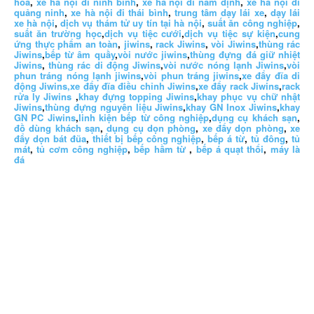
hoá
,
xe hà nội đi ninh bình
,
xe hà nội đi nam định
,
xe hà nội đi
quảng ninh
,
xe hà nội đi thái bình
,
trung tâm dạy lái xe
,
dạy lái
xe hà nội
,
dịch vụ thám tử uy tín tại hà nội
,
suất ăn công nghiệp
,
suất ăn trường học
,
dịch vụ tiệc cưới
,
dịch vụ tiệc sự kiện
,
cung
ứng thực phẩm an toàn
,
jiwins
,
rack Jiwins
,
vòi Jiwins
,
thùng rác
Jiwins
,
bếp từ âm quầy
,
vòi nước jiwins
,
thùng đựng đá giữ nhiệt
Jiwins
,
thùng rác di động Jiwins
,
vòi nước nóng lạnh Jiwins
,
vòi
phun tráng nóng lạnh jiwins
,
vòi phun tráng jiwins
,
xe đẩy đĩa di
động Jiwins,
xe đẩy đĩa điều chỉnh Jiwins
,
xe đẩy rack Jiwins
,
rack
rửa ly Jiwins
,
khay đựng topping Jiwins
,
khay phục vụ chữ nhật
Jiwins
,
thùng đựng nguyên liệu Jiwins
,
khay GN Inox Jiwins
,
khay
GN PC Jiwins
,
linh kiện bếp từ công nghiệp
,
dụng cụ khách sạn
,
đồ dùng khách sạn
,
dụng cụ dọn phòng
,
xe đẩy dọn phòng
,
xe
đẩy dọn bát đũa
,
thiết bị bếp công nghiệp
,
bếp á từ
,
tủ đông
,
tủ
mát
,
tủ cơm công nghiệp
,
bếp hầm từ
,
bếp á quạt thổi
,
máy là
đá