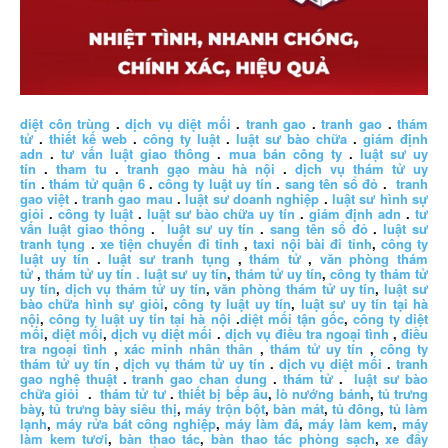
diệt côn trùng
.
dịch vụ diệt mối
.
tranh gao
.
tranh gao
.
thám
tử
.
thiết kế web
.
công ty luật
.
luật sư bào chữa
.
giám định
adn
.
tư vấn luật giao thông
.
mua bán công ty
.
luật sư uy
tín
.
tham tu
.
tranh gạo màu hà nội
.
dịch vụ thám tử uy
tín
.
thám tử quận 6
.
công ty luật uy tín
.
sang tên sổ đỏ
.
tranh
gao việt
.
tranh gao mau
.
luật sư doanh nghiệp
.
luật sư hình sự
giỏi
.
công ty luật
.
luật sư bào chữa uy tín
.
giám định adn
.
tư
vấn luật giao thông
.
luật sư uy tín
.
sang tên sổ đỏ
.
luật sư
tranh tụng
.
xe tiện chuyến đi tỉnh
,
taxi nội bài đi tỉnh
,
công ty
luật uy tín
.
luật sư tranh tụng
,
thám tử
,
văn phòng thám
tử
,
thám tử uy tín .
luật sư uy tín
,
thám tử uy tín
,
công ty thám tử
uy tín
,
dịch vụ thám tử uy tín
,
văn phòng thám tử uy tín
,
luật sư
bào chữa hình sự giỏi
,
công ty luật uy tín
,
luật sư uy tín tại hà
nội
,
công ty luật uy tín tại hà nội
.
diệt mối tận gốc
,
công ty diệt
mối
,
diệt mối
,
dịch vụ diệt mối
.
dịch vụ điều tra ngoại tình
,
điều
tra ngoại tình
,
xác minh nhân thân
,
thám tử uy tín
,
công ty
thám tử uy tín
,
dịch vụ thám tử uy tín
.
dịch vụ diệt mối
.
tranh
gao nghệ thuật
.
tranh gao chan dung
.
thám tử
.
luật sư bào
chữa giỏi
.
thám tử tư
.
thiết bị bếp âu
,
lò nướng bánh
,
tủ trưng
bày
,
tủ trưng bày siêu thị
,
máy trộn bột
,
bàn mát
,
tủ đông
,
tủ làm
lạnh
,
máy rửa bát công nghiệp
,
máy làm đá
,
máy làm kem
,
máy
làm kem tươi
,
bàn thao tác
,
bàn thao tác phòng sạch
,
xe đẩy