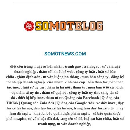
SOMOTNEWS.COM
diệt côn trùng
.
luật sư hôn nhân
.
tranh gao
.
tranh gao
.
tư vấn luật
doanh nghiệp
.
thám tử
.
thiết kế web
.
công ty luật
.
luật sư bào
chữa
.
giám định adn
.
tư vấn luật giao thông
.
mua bán công ty
.
đăng ký
thành lập doanh nghiệp
.
cửa nhôm kính cao cấp
.
bàn thao tác
,
bàn thao
tác inox
.
luật sư uy tín
.
thám tử hà nội
.
tham tu
.
mua bán ô tô cũ
.
dịch
vụ thám tử uy tín
.
thám tử quận 6
.
công ty luật uy tín
.
sang tên sổ
đỏ
.
thiết bị bếp inox
.
thám tử tư
.
Quảng cáo Facebook
|
Quảng cáo
TikTok
|
Quảng cáo Zalo Ads
|
Quảng cáo Google Ads
|
xe đẩy inox
,
dạy
lái xe tại hà nội
,
đào tạo lái xe tại hà nội
,
trung tâm dạy lái xe ô tô
|
máy
làm đá sapito
|
thiết bị bảo quản thực phẩm sapito
|
tủ bảo quản thực
phẩm sapito
,
tư vấn luật đất đai
,
sang tên sổ đỏ
,
luật sư bào chữa
,
luật sư
tranh tụng
,
tư vấn doanh nghiệp
,