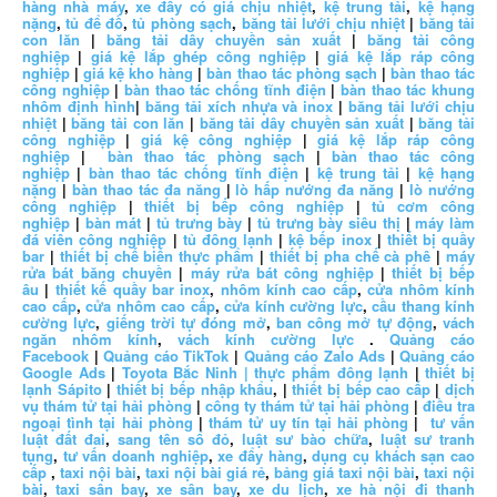
hàng nhà máy
,
xe đẩy có giá chịu nhiệt
,
kệ trung tải
,
kệ hạng
nặng
,
tủ để đồ
,
tủ phòng sạch
,
băng tải lưới chịu nhiệt
|
băng tải
con lăn
|
băng tải dây chuyền sản xuất
|
băng tải công
nghiệp
|
giá kệ lắp ghép công nghiệp
|
giá kệ lắp ráp công
nghiệp
|
giá kệ kho hàng
|
bàn thao tác phòng sạch
|
bàn thao tác
công nghiệp
|
bàn thao tác chống tĩnh điện
|
bàn thao tác khung
nhôm định hình
|
băng tải xích nhựa và inox
|
băng tải lưới chịu
nhiệt
|
băng tải con lăn
|
băng tải dây chuyền sản xuất
|
băng tải
công nghiệp
|
giá kệ công nghiệp
|
giá kệ lắp ráp công
nghiệp
|
bàn thao tác phòng sạch
|
bàn thao tác công
nghiệp
|
bàn thao tác chống tĩnh điện
|
kệ trung tải
|
kệ hạng
nặng
|
bàn thao tác đa năng
|
lò hấp nướng đa năng
|
lò nướng
công nghiệp
|
thiết bị bếp công nghiệp
|
tủ cơm công
nghiệp
|
bàn mát
|
tủ trưng bày
|
tủ trưng bày siêu thị
|
máy làm
đá viên công nghiệp
|
tủ đông lạnh
|
kệ bếp inox
|
thiết bị quầy
bar
|
thiết bị chế biến thực phẩm
|
thiết bị pha chế cà phê
|
máy
rửa bát băng chuyền
|
máy rửa bát công nghiệp
|
thiết bị bếp
âu
|
thiết kế quầy bar inox
,
nhôm kính cao cấp
,
cửa nhôm kính
cao cấp
,
cửa nhôm cao cấp
,
cửa kính cường lực
,
cầu thang kính
cường lực
,
giếng trời tự đóng mở
,
ban công mở tự động
,
vách
ngăn nhôm kính
,
vách kính cường lực
.
Quảng cáo
Facebook
|
Quảng cáo TikTok
|
Quảng cáo Zalo Ads
|
Quảng cáo
Google Ads
|
Toyota Bắc Ninh |
thực phẩm đông lạnh
|
thiết bị
lạnh Sápito
|
thiết bị bếp nhập khẩu
, |
thiết bị bếp cao cấp
|
dịch
vụ thám tử tại hải phòng
|
công ty thám tử tại hải phòng
|
điều tra
ngoại tình tại hải phòng
|
thám tử uy tín tại hải phòng
|
tư vấn
luật đất đai
,
sang tên sổ đỏ
,
luật sư bào chữa
,
luật sư tranh
tụng
,
tư vấn doanh nghiệp
,
xe đẩy hàng
,
dụng cụ khách sạn cao
cấp
,
taxi nội bài
,
taxi nội bài giá rẻ
,
bảng giá taxi nội bài
,
taxi nội
bài
,
taxi sân bay
,
xe sân bay
,
xe du lịch
,
xe hà nội đi thanh