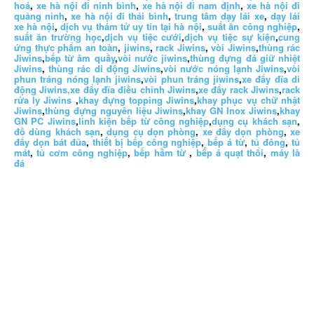
hoá
,
xe hà nội đi ninh bình
,
xe hà nội đi nam định
,
xe hà nội đi
quảng ninh
,
xe hà nội đi thái bình
,
trung tâm dạy lái xe
,
dạy lái
xe hà nội
,
dịch vụ thám tử uy tín tại hà nội
,
suất ăn công nghiệp
,
suất ăn trường học
,
dịch vụ tiệc cưới
,
dịch vụ tiệc sự kiện
,
cung
ứng thực phẩm an toàn
,
jiwins
,
rack Jiwins
,
vòi Jiwins
,
thùng rác
Jiwins
,
bếp từ âm quầy
,
vòi nước jiwins
,
thùng đựng đá giữ nhiệt
Jiwins
,
thùng rác di động Jiwins
,
vòi nước nóng lạnh Jiwins
,
vòi
phun tráng nóng lạnh jiwins
,
vòi phun tráng jiwins
,
xe đẩy đĩa di
động Jiwins,
xe đẩy đĩa điều chỉnh Jiwins
,
xe đẩy rack Jiwins
,
rack
rửa ly Jiwins
,
khay đựng topping Jiwins
,
khay phục vụ chữ nhật
Jiwins
,
thùng đựng nguyên liệu Jiwins
,
khay GN Inox Jiwins
,
khay
GN PC Jiwins
,
linh kiện bếp từ công nghiệp
,
dụng cụ khách sạn
,
đồ dùng khách sạn
,
dụng cụ dọn phòng
,
xe đẩy dọn phòng
,
xe
đẩy dọn bát đũa
,
thiết bị bếp công nghiệp
,
bếp á từ
,
tủ đông
,
tủ
mát
,
tủ cơm công nghiệp
,
bếp hầm từ
,
bếp á quạt thổi
,
máy là
đá