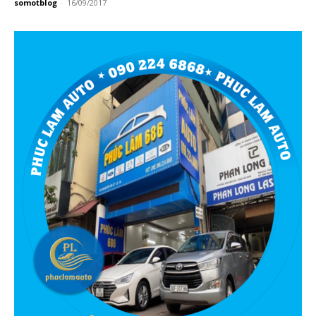
somotblog
-
16/09/2017