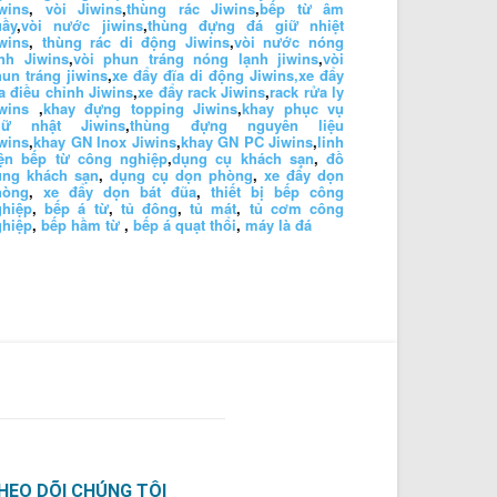
wins
,
vòi Jiwins
,
thùng rác Jiwins
,
bếp từ âm
uầy
,
vòi nước jiwins
,
thùng đựng đá giữ nhiệt
wins
,
thùng rác di động Jiwins
,
vòi nước nóng
nh Jiwins
,
vòi phun tráng nóng lạnh jiwins
,
vòi
un tráng jiwins
,
xe đẩy đĩa di động Jiwins,
xe đẩy
a điều chỉnh Jiwins
,
xe đẩy rack Jiwins
,
rack rửa ly
wins
,
khay đựng topping Jiwins
,
khay phục vụ
hữ nhật Jiwins
,
thùng đựng nguyên liệu
wins
,
khay GN Inox Jiwins
,
khay GN PC Jiwins
,
linh
iện bếp từ công nghiệp
,
dụng cụ khách sạn
,
đồ
ùng khách sạn
,
dụng cụ dọn phòng
,
xe đẩy dọn
hòng
,
xe đẩy dọn bát đũa
,
thiết bị bếp công
ghiệp
,
bếp á từ
,
tủ đông
,
tủ mát
,
tủ cơm công
ghiệp
,
bếp hầm từ
,
bếp á quạt thổi
,
máy là đá
HEO DÕI CHÚNG TÔI