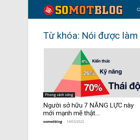
so
C
mo
Từ khóa: Nói được làm
blo
Phong cách sống
Người sở hữu 7 NĂNG LỰC này
mới mạnh mẽ thật...
somotblog
-
14/05/2022