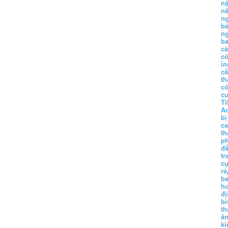
n
n
n
b
n
ba
c
c
in
c
th
c
c
Ti
A
bị
c
th
p
đấ
tr
cụ
rẻ
ba
h
đị
bì
th
ă
ki