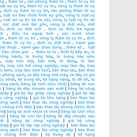
ng
,
thám tử
,
văn phòng thám tử
,
thám tử uy tín
luật sư uy tín
,
thám tử uy tín
,
công ty thám tử uy
n
,
dịch vụ thám tử uy tín
,
văn phòng thám tử uy
n
,
luật sư bào chữa hình sự giỏi
,
công ty luật uy
n
,
luật sư uy tín tại hà nội
,
công ty luật uy tín tại
à nội
.
diệt mối tận gốc
,
công ty diệt mối
,
diệt
ối
,
dịch vụ diệt mối
.
dịch vụ điều tra ngoại
nh
,
điều tra ngoại tình
,
xác minh nhân
ân
,
thám tử uy tín
,
công ty thám tử uy tín
,
dịch
 thám tử uy tín
.
dịch vụ diệt mối
.
tranh gao
hệ thuật
.
tranh gao chan dung
.
thám tử
.
luật
 bào chữa giỏi
.
thám tử tư
.
thiết bị bếp âu
,
lò
ướng bánh
,
tủ trưng bày
,
tủ trưng bày siêu
ị
,
máy trộn bột
,
bàn mát
,
tủ đông
,
tủ làm
nh
,
máy rửa bát công nghiệp
,
máy làm đá
,
máy
àm kem
,
máy làm kem tươi
,
bàn thao tác
,
bàn thao
c phòng sạch
,
xe đẩy hàng nhà máy
,
xe đẩy có giá
ịu nhiệt
,
kệ trung tải
,
kệ hạng nặng
,
tủ để đồ
,
tủ
hòng sạch
,
băng tải lưới chịu nhiệt
|
băng tải con
n
|
băng tải dây chuyền sản xuất
|
băng tải công
ghiệp
|
giá kệ lắp ghép công nghiệp
|
giá kệ lắp
áp công nghiệp
|
giá kệ kho hàng
|
bàn thao tác
hòng sạch
|
bàn thao tác công nghiệp
|
bàn thao
c chống tĩnh điện
|
bàn thao tác khung nhôm định
nh
|
băng tải xích nhựa và inox
|
băng tải lưới chịu
iệt
|
băng tải con lăn
|
băng tải dây chuyền sản
ất
|
băng tải công nghiệp
|
giá kệ công
ghiệp
|
giá kệ lắp ráp công nghiệp
|
bàn thao tác
hòng sạch
|
bàn thao tác công nghiệp
|
bàn thao
ác chống tĩnh điện
|
kệ trung tải
|
kệ hạng