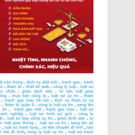
ệt côn trùng
.
dịch vụ diệt mối
.
tranh gao
.
tranh
ao
.
thám tử
.
thiết kế web
.
công ty luật
.
luật sư
ào chữa
.
giám định adn
.
tư vấn luật giao
hông
.
mua bán công ty
.
luật sư uy tín
.
tham
.
tranh gạo màu hà nội
.
dịch vụ thám tử uy
n
.
thám tử quận 6
.
công ty luật uy tín
.
sang tên
ổ đỏ
.
tranh gao việt
.
tranh gao mau
.
luật sư
oanh nghiệp
.
luật sư hình sự giỏi
.
công ty
ật
.
luật sư bào chữa uy tín
.
giám định adn
.
tư
n luật giao thông
.
luật sư uy tín
.
sang tên sổ
ỏ
.
luật sư tranh tụng
.
xe tiện chuyến đi tỉnh
,
taxi
i bài đi tỉnh
,
công ty luật uy tín
.
luật sư tranh