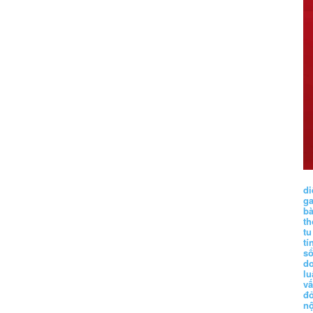
di
g
b
t
tu
tí
s
d
lu
vấ
đ
nộ