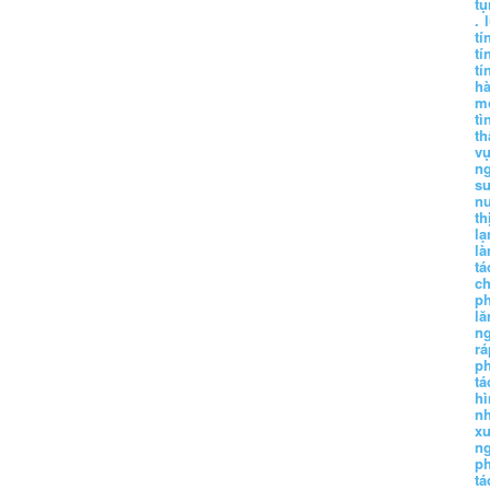
tụ
.
tí
tí
tí
h
m
tì
th
vụ
ng
sư
n
th
lạ
l
tá
ch
p
lă
n
r
p
tá
hì
nh
xu
n
p
t