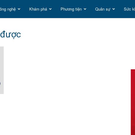
ông nghệ
Khám phá
Phương tiện
Quân sự
Sức k
t
 được
g