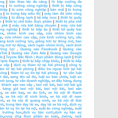
ặng
|
bàn thao tác đa năng
|
lò hấp nướng đa
ăng
|
lò nướng công nghiệp
|
thiết bị bếp công
ghiệp
|
tủ cơm công nghiệp
|
bàn mát
|
tủ trưng
ày
|
tủ trưng bày siêu thị
|
máy làm đá viên công
ghiệp
|
tủ đông lạnh
|
kệ bếp inox
|
thiết bị quầy
r
|
thiết bị chế biến thực phẩm
|
thiết bị pha chế
à phê
|
máy rửa bát băng chuyền
|
máy rửa bát
ông nghiệp
|
thiết bị bếp âu
|
thiết kế quầy bar
ox
,
nhôm kính cao cấp
,
cửa nhôm kính cao
ấp
,
cửa nhôm cao cấp
,
cửa kính cường lực
,
cầu
ang kính cường lực
,
giếng trời tự đóng mở
,
ban
ông mở tự động
,
vách ngăn nhôm kính
,
vách kính
ường lực
.
Quảng cáo Facebook
|
Quảng cáo
kTok
|
Quảng cáo Zalo Ads
|
Quảng cáo Google
ds
|
Toyota Bắc Ninh |
thực phẩm đông lạnh
|
thiết
 lạnh Sápito
|
thiết bị bếp nhập khẩu
, |
thiết bị bếp
ao cấp
|
dịch vụ thám tử tại hải phòng
|
công ty
ám tử tại hải phòng
|
điều tra ngoại tình tại hải
hòng
|
thám tử uy tín tại hải phòng
|
tư vấn luật
t đai
,
sang tên sổ đỏ
,
luật sư bào chữa
,
luật sư
anh tụng
,
tư vấn doanh nghiệp
,
xe đẩy hàng
,
dụng
 khách sạn cao cấp
,
taxi nội bài
,
taxi nội bài giá
,
bảng giá taxi nội bài
,
taxi nội bài
,
taxi sân
y
,
xe sân bay
,
xe du lịch
,
xe hà nội đi thanh
oá
,
xe hà nội đi ninh bình
,
xe hà nội đi nam
nh
,
xe hà nội đi quảng ninh
,
xe hà nội đi thái
nh
,
trung tâm dạy lái xe
,
dạy lái xe hà nội
,
dịch vụ
ám tử uy tín tại hà nội
,
suất ăn công nghiệp
,
suất
n trường học
,
dịch vụ tiệc cưới
,
dịch vụ tiệc sự
ện
,
cung ứng thực phẩm an toàn
,
jiwins
,
rack