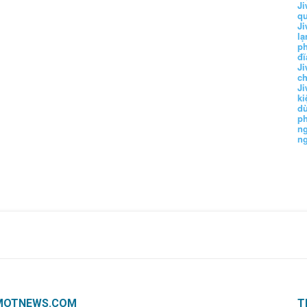
Ji
q
Ji
lạ
ph
đĩ
Ji
c
Ji
k
d
p
n
n
MOTNEWS.COM
T