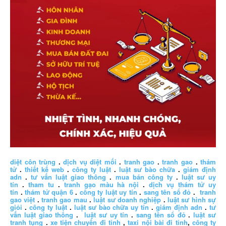
diệt côn trùng
.
dịch vụ diệt mối
.
tranh gao
.
tranh gao
.
thám
tử
.
thiết kế web
.
công ty luật
.
luật sư bào chữa
.
giám định
adn
.
tư vấn luật giao thông
.
mua bán công ty
.
luật sư uy
tín
.
tham tu
.
tranh gạo màu hà nội
.
dịch vụ thám tử uy
tín
.
thám tử quận 6
.
công ty luật uy tín
.
sang tên sổ đỏ
.
tranh
gao việt
.
tranh gao mau
.
luật sư doanh nghiệp
.
luật sư hình sự
giỏi
.
công ty luật
.
luật sư bào chữa uy tín
.
giám định adn
.
tư
vấn luật giao thông
.
luật sư uy tín
.
sang tên sổ đỏ
.
luật sư
tranh tụng
.
xe tiện chuyến đi tỉnh
,
taxi nội bài đi tỉnh
,
công ty