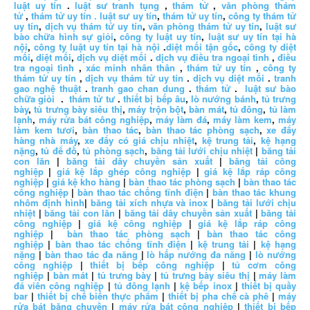
luật uy tín
.
luật sư tranh tụng
,
thám tử
,
văn phòng thám
tử
,
thám tử uy tín .
luật sư uy tín
,
thám tử uy tín
,
công ty thám tử
uy tín
,
dịch vụ thám tử uy tín
,
văn phòng thám tử uy tín
,
luật sư
bào chữa hình sự giỏi
,
công ty luật uy tín
,
luật sư uy tín tại hà
nội
,
công ty luật uy tín tại hà nội
.
diệt mối tận gốc
,
công ty diệt
mối
,
diệt mối
,
dịch vụ diệt mối
.
dịch vụ điều tra ngoại tình
,
điều
tra ngoại tình
,
xác minh nhân thân
,
thám tử uy tín
,
công ty
thám tử uy tín
,
dịch vụ thám tử uy tín
.
dịch vụ diệt mối
.
tranh
gao nghệ thuật
.
tranh gao chan dung
.
thám tử
.
luật sư bào
chữa giỏi
.
thám tử tư
.
thiết bị bếp âu
,
lò nướng bánh
,
tủ trưng
bày
,
tủ trưng bày siêu thị
,
máy trộn bột
,
bàn mát
,
tủ đông
,
tủ làm
lạnh
,
máy rửa bát công nghiệp
,
máy làm đá
,
máy làm kem
,
máy
làm kem tươi
,
bàn thao tác
,
bàn thao tác phòng sạch
,
xe đẩy
hàng nhà máy
,
xe đẩy có giá chịu nhiệt
,
kệ trung tải
,
kệ hạng
nặng
,
tủ để đồ
,
tủ phòng sạch
,
băng tải lưới chịu nhiệt
|
băng tải
con lăn
|
băng tải dây chuyền sản xuất
|
băng tải công
nghiệp
|
giá kệ lắp ghép công nghiệp
|
giá kệ lắp ráp công
nghiệp
|
giá kệ kho hàng
|
bàn thao tác phòng sạch
|
bàn thao tác
công nghiệp
|
bàn thao tác chống tĩnh điện
|
bàn thao tác khung
nhôm định hình
|
băng tải xích nhựa và inox
|
băng tải lưới chịu
nhiệt
|
băng tải con lăn
|
băng tải dây chuyền sản xuất
|
băng tải
công nghiệp
|
giá kệ công nghiệp
|
giá kệ lắp ráp công
nghiệp
|
bàn thao tác phòng sạch
|
bàn thao tác công
nghiệp
|
bàn thao tác chống tĩnh điện
|
kệ trung tải
|
kệ hạng
nặng
|
bàn thao tác đa năng
|
lò hấp nướng đa năng
|
lò nướng
công nghiệp
|
thiết bị bếp công nghiệp
|
tủ cơm công
nghiệp
|
bàn mát
|
tủ trưng bày
|
tủ trưng bày siêu thị
|
máy làm
đá viên công nghiệp
|
tủ đông lạnh
|
kệ bếp inox
|
thiết bị quầy
bar
|
thiết bị chế biến thực phẩm
|
thiết bị pha chế cà phê
|
máy
rửa bát băng chuyền
|
máy rửa bát công nghiệp
|
thiết bị bếp