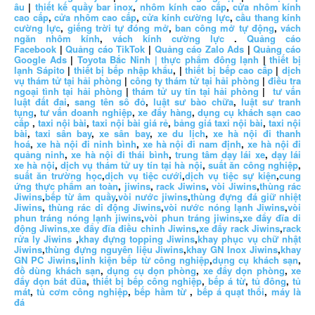
âu
|
thiết kế quầy bar inox
,
nhôm kính cao cấp
,
cửa nhôm kính
cao cấp
,
cửa nhôm cao cấp
,
cửa kính cường lực
,
cầu thang kính
cường lực
,
giếng trời tự đóng mở
,
ban công mở tự động
,
vách
ngăn nhôm kính
,
vách kính cường lực
.
Quảng cáo
Facebook
|
Quảng cáo TikTok
|
Quảng cáo Zalo Ads
|
Quảng cáo
Google Ads
|
Toyota Bắc Ninh |
thực phẩm đông lạnh
|
thiết bị
lạnh Sápito
|
thiết bị bếp nhập khẩu
, |
thiết bị bếp cao cấp
|
dịch
vụ thám tử tại hải phòng
|
công ty thám tử tại hải phòng
|
điều tra
ngoại tình tại hải phòng
|
thám tử uy tín tại hải phòng
|
tư vấn
luật đất đai
,
sang tên sổ đỏ
,
luật sư bào chữa
,
luật sư tranh
tụng
,
tư vấn doanh nghiệp
,
xe đẩy hàng
,
dụng cụ khách sạn cao
cấp
,
taxi nội bài
,
taxi nội bài giá rẻ
,
bảng giá taxi nội bài
,
taxi nội
bài
,
taxi sân bay
,
xe sân bay
,
xe du lịch
,
xe hà nội đi thanh
hoá
,
xe hà nội đi ninh bình
,
xe hà nội đi nam định
,
xe hà nội đi
quảng ninh
,
xe hà nội đi thái bình
,
trung tâm dạy lái xe
,
dạy lái
xe hà nội
,
dịch vụ thám tử uy tín tại hà nội
,
suất ăn công nghiệp
,
suất ăn trường học
,
dịch vụ tiệc cưới
,
dịch vụ tiệc sự kiện
,
cung
ứng thực phẩm an toàn
,
jiwins
,
rack Jiwins
,
vòi Jiwins
,
thùng rác
Jiwins
,
bếp từ âm quầy
,
vòi nước jiwins
,
thùng đựng đá giữ nhiệt
Jiwins
,
thùng rác di động Jiwins
,
vòi nước nóng lạnh Jiwins
,
vòi
phun tráng nóng lạnh jiwins
,
vòi phun tráng jiwins
,
xe đẩy đĩa di
động Jiwins,
xe đẩy đĩa điều chỉnh Jiwins
,
xe đẩy rack Jiwins
,
rack
rửa ly Jiwins
,
khay đựng topping Jiwins
,
khay phục vụ chữ nhật
Jiwins
,
thùng đựng nguyên liệu Jiwins
,
khay GN Inox Jiwins
,
khay
GN PC Jiwins
,
linh kiện bếp từ công nghiệp
,
dụng cụ khách sạn
,
đồ dùng khách sạn
,
dụng cụ dọn phòng
,
xe đẩy dọn phòng
,
xe
đẩy dọn bát đũa
,
thiết bị bếp công nghiệp
,
bếp á từ
,
tủ đông
,
tủ
mát
,
tủ cơm công nghiệp
,
bếp hầm từ
,
bếp á quạt thổi
,
máy là
đá