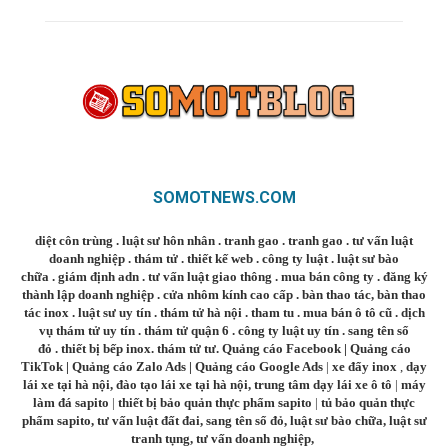
SOMOTNEWS.COM
diệt côn trùng
.
luật sư hôn nhân
.
tranh gao
.
tranh gao
.
tư vấn luật
doanh nghiệp
.
thám tử
.
thiết kế web
.
công ty luật
.
luật sư bào
chữa
.
giám định adn
.
tư vấn luật giao thông
.
mua bán công ty
.
đăng ký
thành lập doanh nghiệp
.
cửa nhôm kính cao cấp
.
bàn thao tác
,
bàn thao
tác inox
.
luật sư uy tín
.
thám tử hà nội
.
tham tu
.
mua bán ô tô cũ
.
dịch
vụ thám tử uy tín
.
thám tử quận 6
.
công ty luật uy tín
.
sang tên sổ
đỏ
.
thiết bị bếp inox
.
thám tử tư
.
Quảng cáo Facebook
|
Quảng cáo
TikTok
|
Quảng cáo Zalo Ads
|
Quảng cáo Google Ads
|
xe đẩy inox
,
dạy
lái xe tại hà nội
,
đào tạo lái xe tại hà nội
,
trung tâm dạy lái xe ô tô
|
máy
làm đá sapito
|
thiết bị bảo quản thực phẩm sapito
|
tủ bảo quản thực
phẩm sapito
,
tư vấn luật đất đai
,
sang tên sổ đỏ
,
luật sư bào chữa
,
luật sư
tranh tụng
,
tư vấn doanh nghiệp
,