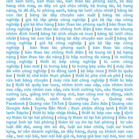
làm kem tươi
,
bàn thao tác
,
bàn thao tác phòng sạch
,
xe đẩy
hàng nhà máy
,
xe đẩy có giá chịu nhiệt
,
kệ trung tải
,
kệ hạng
nặng
,
tủ để đồ
,
tủ phòng sạch
,
băng tải lưới chịu nhiệt
|
băng tải
con lăn
|
băng tải dây chuyền sản xuất
|
băng tải công
nghiệp
|
giá kệ lắp ghép công nghiệp
|
giá kệ lắp ráp công
nghiệp
|
giá kệ kho hàng
|
bàn thao tác phòng sạch
|
bàn thao tác
công nghiệp
|
bàn thao tác chống tĩnh điện
|
bàn thao tác khung
nhôm định hình
|
băng tải xích nhựa và inox
|
băng tải lưới chịu
nhiệt
|
băng tải con lăn
|
băng tải dây chuyền sản xuất
|
băng tải
công nghiệp
|
giá kệ công nghiệp
|
giá kệ lắp ráp công
nghiệp
|
bàn thao tác phòng sạch
|
bàn thao tác công
nghiệp
|
bàn thao tác chống tĩnh điện
|
kệ trung tải
|
kệ hạng
nặng
|
bàn thao tác đa năng
|
lò hấp nướng đa năng
|
lò nướng
công nghiệp
|
thiết bị bếp công nghiệp
|
tủ cơm công
nghiệp
|
bàn mát
|
tủ trưng bày
|
tủ trưng bày siêu thị
|
máy làm
đá viên công nghiệp
|
tủ đông lạnh
|
kệ bếp inox
|
thiết bị quầy
bar
|
thiết bị chế biến thực phẩm
|
thiết bị pha chế cà phê
|
máy
rửa bát băng chuyền
|
máy rửa bát công nghiệp
|
thiết bị bếp
âu
|
thiết kế quầy bar inox
,
nhôm kính cao cấp
,
cửa nhôm kính
cao cấp
,
cửa nhôm cao cấp
,
cửa kính cường lực
,
cầu thang kính
cường lực
,
giếng trời tự đóng mở
,
ban công mở tự động
,
vách
ngăn nhôm kính
,
vách kính cường lực
.
Quảng cáo
Facebook
|
Quảng cáo TikTok
|
Quảng cáo Zalo Ads
|
Quảng cáo
Google Ads
|
Toyota Bắc Ninh |
thực phẩm đông lạnh
|
thiết bị
lạnh Sápito
|
thiết bị bếp nhập khẩu
, |
thiết bị bếp cao cấp
|
dịch
vụ thám tử tại hải phòng
|
công ty thám tử tại hải phòng
|
điều tra
ngoại tình tại hải phòng
|
thám tử uy tín tại hải phòng
|
tư vấn
luật đất đai
,
sang tên sổ đỏ
,
luật sư bào chữa
,
luật sư tranh
tụng
,
tư vấn doanh nghiệp
,
xe đẩy hàng
,
dụng cụ khách sạn cao
cấp
,
taxi nội bài
,
taxi nội bài giá rẻ
,
bảng giá taxi nội bài
,
taxi nội