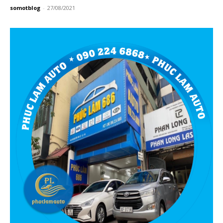
somotblog
-
27/08/2021