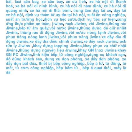
bài
,
taxi sân bay
,
xe sân bay
,
xe du lịch
,
xe hà nội đi thanh
hoá
,
xe hà nội đi ninh bình
,
xe hà nội đi nam định
,
xe hà nội đi
quảng ninh
,
xe hà nội đi thái bình
,
trung tâm dạy lái xe
,
dạy lái
xe hà nội
,
dịch vụ thám tử uy tín tại hà nội
,
suất ăn công nghiệp
,
suất ăn trường học
,
dịch vụ tiệc cưới
,
dịch vụ tiệc sự kiện
,
cung
ứng thực phẩm an toàn
,
jiwins
,
rack Jiwins
,
vòi Jiwins
,
thùng rác
Jiwins
,
bếp từ âm quầy
,
vòi nước jiwins
,
thùng đựng đá giữ nhiệt
Jiwins
,
thùng rác di động Jiwins
,
vòi nước nóng lạnh Jiwins
,
vòi
phun tráng nóng lạnh jiwins
,
vòi phun tráng jiwins
,
xe đẩy đĩa di
động Jiwins,
xe đẩy đĩa điều chỉnh Jiwins
,
xe đẩy rack Jiwins
,
rack
rửa ly Jiwins
,
khay đựng topping Jiwins
,
khay phục vụ chữ nhật
Jiwins
,
thùng đựng nguyên liệu Jiwins
,
khay GN Inox Jiwins
,
khay
GN PC Jiwins
,
linh kiện bếp từ công nghiệp
,
dụng cụ khách sạn
,
đồ dùng khách sạn
,
dụng cụ dọn phòng
,
xe đẩy dọn phòng
,
xe
đẩy dọn bát đũa
,
thiết bị bếp công nghiệp
,
bếp á từ
,
tủ đông
,
tủ
mát
,
tủ cơm công nghiệp
,
bếp hầm từ
,
bếp á quạt thổi
,
máy là
đá