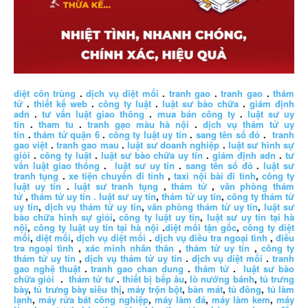
diệt côn trùng
.
dịch vụ diệt mối
.
tranh gao
.
tranh gao
.
thám
tử
.
thiết kế web
.
công ty luật
.
luật sư bào chữa
.
giám định
adn
.
tư vấn luật giao thông
.
mua bán công ty
.
luật sư uy
tín
.
tham tu
.
tranh gạo màu hà nội
.
dịch vụ thám tử uy
tín
.
thám tử quận 6
.
công ty luật uy tín
.
sang tên sổ đỏ
.
tranh
gao việt
.
tranh gao mau
.
luật sư doanh nghiệp
.
luật sư hình sự
giỏi
.
công ty luật
.
luật sư bào chữa uy tín
.
giám định adn
.
tư
vấn luật giao thông
.
luật sư uy tín
.
sang tên sổ đỏ
.
luật sư
tranh tụng
.
xe tiện chuyến đi tỉnh
,
taxi nội bài đi tỉnh
,
công ty
luật uy tín
.
luật sư tranh tụng
,
thám tử
,
văn phòng thám
tử
,
thám tử uy tín .
luật sư uy tín
,
thám tử uy tín
,
công ty thám tử
uy tín
,
dịch vụ thám tử uy tín
,
văn phòng thám tử uy tín
,
luật sư
bào chữa hình sự giỏi
,
công ty luật uy tín
,
luật sư uy tín tại hà
nội
,
công ty luật uy tín tại hà nội
.
diệt mối tận gốc
,
công ty diệt
mối
,
diệt mối
,
dịch vụ diệt mối
.
dịch vụ điều tra ngoại tình
,
điều
tra ngoại tình
,
xác minh nhân thân
,
thám tử uy tín
,
công ty
thám tử uy tín
,
dịch vụ thám tử uy tín
.
dịch vụ diệt mối
.
tranh
gao nghệ thuật
.
tranh gao chan dung
.
thám tử
.
luật sư bào
chữa giỏi
.
thám tử tư
.
thiết bị bếp âu
,
lò nướng bánh
,
tủ trưng
bày
,
tủ trưng bày siêu thị
,
máy trộn bột
,
bàn mát
,
tủ đông
,
tủ làm
lạnh
,
máy rửa bát công nghiệp
,
máy làm đá
,
máy làm kem
,
máy