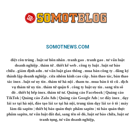
SOMOTNEWS.COM
diệt côn trùng
.
luật sư hôn nhân
.
tranh gao
.
tranh gao
.
tư vấn luật
doanh nghiệp
.
thám tử
.
thiết kế web
.
công ty luật
.
luật sư bào
chữa
.
giám định adn
.
tư vấn luật giao thông
.
mua bán công ty
.
đăng ký
thành lập doanh nghiệp
.
cửa nhôm kính cao cấp
.
bàn thao tác
,
bàn thao
tác inox
.
luật sư uy tín
.
thám tử hà nội
.
tham tu
.
mua bán ô tô cũ
.
dịch
vụ thám tử uy tín
.
thám tử quận 6
.
công ty luật uy tín
.
sang tên sổ
đỏ
.
thiết bị bếp inox
.
thám tử tư
.
Quảng cáo Facebook
|
Quảng cáo
TikTok
|
Quảng cáo Zalo Ads
|
Quảng cáo Google Ads
|
xe đẩy inox
,
dạy
lái xe tại hà nội
,
đào tạo lái xe tại hà nội
,
trung tâm dạy lái xe ô tô
|
máy
làm đá sapito
|
thiết bị bảo quản thực phẩm sapito
|
tủ bảo quản thực
phẩm sapito
,
tư vấn luật đất đai
,
sang tên sổ đỏ
,
luật sư bào chữa
,
luật sư
tranh tụng
,
tư vấn doanh nghiệp
,