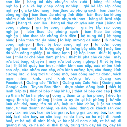
con lăn
|
băng tải dây chuyền sản xuất
|
băng tải công
nghiệp
|
giá kệ lắp ghép công nghiệp
|
giá kệ lắp ráp công
nghiệp
|
giá kệ kho hàng
|
bàn thao tác phòng sạch
|
bàn thao tác
công nghiệp
|
bàn thao tác chống tĩnh điện
|
bàn thao tác khung
nhôm định hình
|
băng tải xích nhựa và inox
|
băng tải lưới chịu
nhiệt
|
băng tải con lăn
|
băng tải dây chuyền sản xuất
|
băng tải
công nghiệp
|
giá kệ công nghiệp
|
giá kệ lắp ráp công
nghiệp
|
bàn thao tác phòng sạch
|
bàn thao tác công
nghiệp
|
bàn thao tác chống tĩnh điện
|
kệ trung tải
|
kệ hạng
nặng
|
bàn thao tác đa năng
|
lò hấp nướng đa năng
|
lò nướng
công nghiệp
|
thiết bị bếp công nghiệp
|
tủ cơm công
nghiệp
|
bàn mát
|
tủ trưng bày
|
tủ trưng bày siêu thị
|
máy làm
đá viên công nghiệp
|
tủ đông lạnh
|
kệ bếp inox
|
thiết bị quầy
bar
|
thiết bị chế biến thực phẩm
|
thiết bị pha chế cà phê
|
máy
rửa bát băng chuyền
|
máy rửa bát công nghiệp
|
thiết bị bếp
âu
|
thiết kế quầy bar inox
,
nhôm kính cao cấp
,
cửa nhôm kính
cao cấp
,
cửa nhôm cao cấp
,
cửa kính cường lực
,
cầu thang kính
cường lực
,
giếng trời tự đóng mở
,
ban công mở tự động
,
vách
ngăn nhôm kính
,
vách kính cường lực
.
Quảng cáo
Facebook
|
Quảng cáo TikTok
|
Quảng cáo Zalo Ads
|
Quảng cáo
Google Ads
|
Toyota Bắc Ninh |
thực phẩm đông lạnh
|
thiết bị
lạnh Sápito
|
thiết bị bếp nhập khẩu
, |
thiết bị bếp cao cấp
|
dịch
vụ thám tử tại hải phòng
|
công ty thám tử tại hải phòng
|
điều tra
ngoại tình tại hải phòng
|
thám tử uy tín tại hải phòng
|
tư vấn
luật đất đai
,
sang tên sổ đỏ
,
luật sư bào chữa
,
luật sư tranh
tụng
,
tư vấn doanh nghiệp
,
xe đẩy hàng
,
dụng cụ khách sạn cao
cấp
,
taxi nội bài
,
taxi nội bài giá rẻ
,
bảng giá taxi nội bài
,
taxi nội
bài
,
taxi sân bay
,
xe sân bay
,
xe du lịch
,
xe hà nội đi thanh
hoá
,
xe hà nội đi ninh bình
,
xe hà nội đi nam định
,
xe hà nội đi
quảng ninh
,
xe hà nội đi thái bình
,
trung tâm dạy lái xe
,
dạy lái