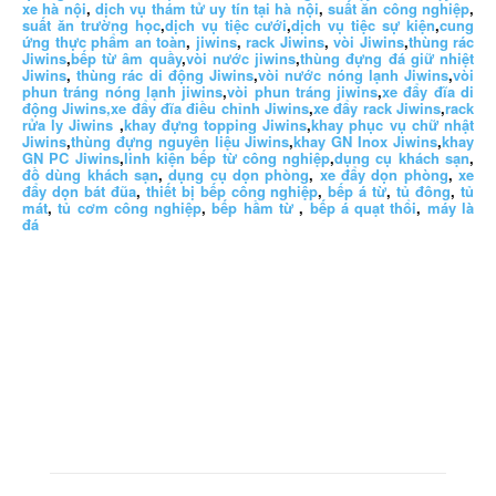
xe hà nội
,
dịch vụ thám tử uy tín tại hà nội
,
suất ăn công nghiệp
,
suất ăn trường học
,
dịch vụ tiệc cưới
,
dịch vụ tiệc sự kiện
,
cung
ứng thực phẩm an toàn
,
jiwins
,
rack Jiwins
,
vòi Jiwins
,
thùng rác
Jiwins
,
bếp từ âm quầy
,
vòi nước jiwins
,
thùng đựng đá giữ nhiệt
Jiwins
,
thùng rác di động Jiwins
,
vòi nước nóng lạnh Jiwins
,
vòi
phun tráng nóng lạnh jiwins
,
vòi phun tráng jiwins
,
xe đẩy đĩa di
động Jiwins,
xe đẩy đĩa điều chỉnh Jiwins
,
xe đẩy rack Jiwins
,
rack
rửa ly Jiwins
,
khay đựng topping Jiwins
,
khay phục vụ chữ nhật
Jiwins
,
thùng đựng nguyên liệu Jiwins
,
khay GN Inox Jiwins
,
khay
GN PC Jiwins
,
linh kiện bếp từ công nghiệp
,
dụng cụ khách sạn
,
đồ dùng khách sạn
,
dụng cụ dọn phòng
,
xe đẩy dọn phòng
,
xe
đẩy dọn bát đũa
,
thiết bị bếp công nghiệp
,
bếp á từ
,
tủ đông
,
tủ
mát
,
tủ cơm công nghiệp
,
bếp hầm từ
,
bếp á quạt thổi
,
máy là
đá