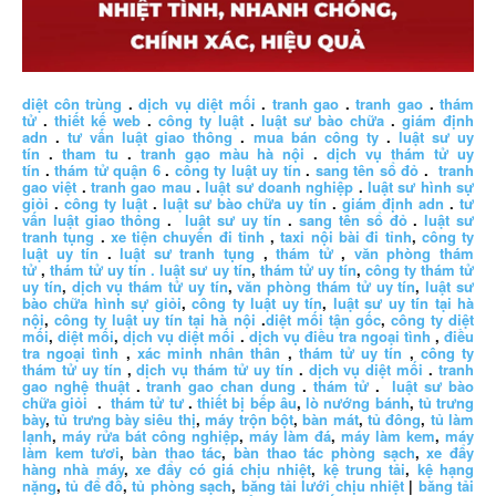
diệt côn trùng
.
dịch vụ diệt mối
.
tranh gao
.
tranh gao
.
thám
tử
.
thiết kế web
.
công ty luật
.
luật sư bào chữa
.
giám định
adn
.
tư vấn luật giao thông
.
mua bán công ty
.
luật sư uy
tín
.
tham tu
.
tranh gạo màu hà nội
.
dịch vụ thám tử uy
tín
.
thám tử quận 6
.
công ty luật uy tín
.
sang tên sổ đỏ
.
tranh
gao việt
.
tranh gao mau
.
luật sư doanh nghiệp
.
luật sư hình sự
giỏi
.
công ty luật
.
luật sư bào chữa uy tín
.
giám định adn
.
tư
vấn luật giao thông
.
luật sư uy tín
.
sang tên sổ đỏ
.
luật sư
tranh tụng
.
xe tiện chuyến đi tỉnh
,
taxi nội bài đi tỉnh
,
công ty
luật uy tín
.
luật sư tranh tụng
,
thám tử
,
văn phòng thám
tử
,
thám tử uy tín .
luật sư uy tín
,
thám tử uy tín
,
công ty thám tử
uy tín
,
dịch vụ thám tử uy tín
,
văn phòng thám tử uy tín
,
luật sư
bào chữa hình sự giỏi
,
công ty luật uy tín
,
luật sư uy tín tại hà
nội
,
công ty luật uy tín tại hà nội
.
diệt mối tận gốc
,
công ty diệt
mối
,
diệt mối
,
dịch vụ diệt mối
.
dịch vụ điều tra ngoại tình
,
điều
tra ngoại tình
,
xác minh nhân thân
,
thám tử uy tín
,
công ty
thám tử uy tín
,
dịch vụ thám tử uy tín
.
dịch vụ diệt mối
.
tranh
gao nghệ thuật
.
tranh gao chan dung
.
thám tử
.
luật sư bào
chữa giỏi
.
thám tử tư
.
thiết bị bếp âu
,
lò nướng bánh
,
tủ trưng
bày
,
tủ trưng bày siêu thị
,
máy trộn bột
,
bàn mát
,
tủ đông
,
tủ làm
lạnh
,
máy rửa bát công nghiệp
,
máy làm đá
,
máy làm kem
,
máy
làm kem tươi
,
bàn thao tác
,
bàn thao tác phòng sạch
,
xe đẩy
hàng nhà máy
,
xe đẩy có giá chịu nhiệt
,
kệ trung tải
,
kệ hạng
nặng
,
tủ để đồ
,
tủ phòng sạch
,
băng tải lưới chịu nhiệt
|
băng tải