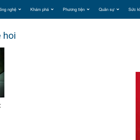
ông nghệ
Khám phá
Phương tiện
Quân sự
Sức k
t
 hoi
g
t