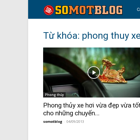
so
C
mo
Từ khóa: phong thuy xe
blo
Phong thủy
Phong thủy xe hơi vừa đẹp vừa tố
cho những chuyến...
somotblog
-
04/09/2013