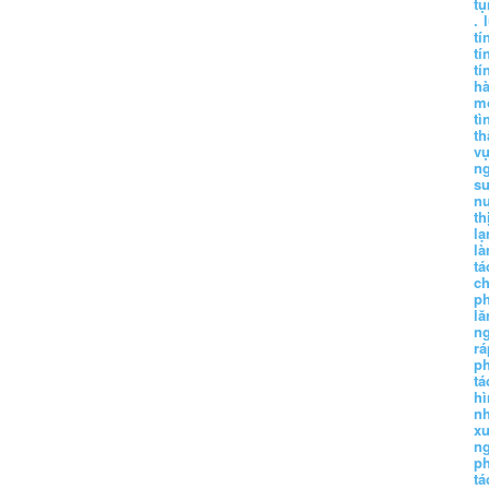
tụ
.
tí
tí
tí
h
m
tì
th
vụ
ng
sư
n
th
lạ
l
tá
ch
p
lă
n
r
p
tá
hì
nh
xu
n
p
t