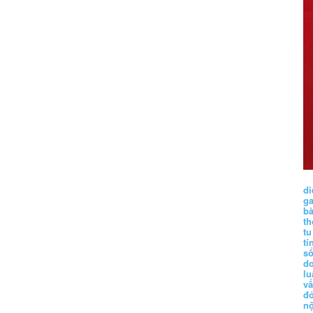
di
g
b
t
tu
tí
s
d
lu
vấ
đ
nộ