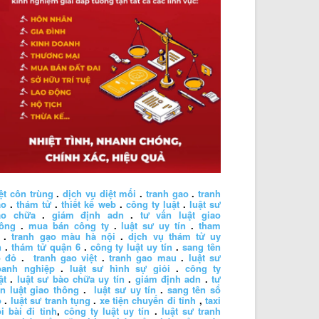
ệt côn trùng
.
dịch vụ diệt mối
.
tranh gao
.
tranh
ao
.
thám tử
.
thiết kế web
.
công ty luật
.
luật sư
ào chữa
.
giám định adn
.
tư vấn luật giao
hông
.
mua bán công ty
.
luật sư uy tín
.
tham
.
tranh gạo màu hà nội
.
dịch vụ thám tử uy
n
.
thám tử quận 6
.
công ty luật uy tín
.
sang tên
ổ đỏ
.
tranh gao việt
.
tranh gao mau
.
luật sư
oanh nghiệp
.
luật sư hình sự giỏi
.
công ty
ật
.
luật sư bào chữa uy tín
.
giám định adn
.
tư
n luật giao thông
.
luật sư uy tín
.
sang tên sổ
ỏ
.
luật sư tranh tụng
.
xe tiện chuyến đi tỉnh
,
taxi
i bài đi tỉnh
,
công ty luật uy tín
.
luật sư tranh