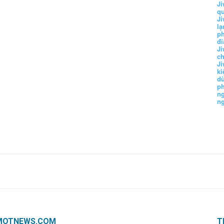
Ji
q
Ji
lạ
ph
đĩ
Ji
c
Ji
k
d
p
n
n
MOTNEWS.COM
T