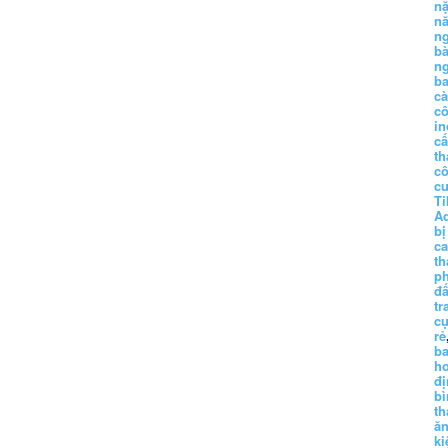
n
n
n
b
n
ba
c
c
in
c
th
c
c
Ti
A
bị
c
th
p
đấ
tr
cụ
rẻ
ba
h
đị
bì
th
ă
ki