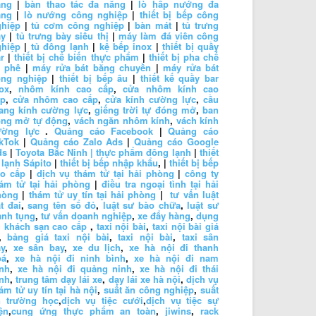
ặng
|
bàn thao tác đa năng
|
lò hấp nướng đa
ăng
|
lò nướng công nghiệp
|
thiết bị bếp công
ghiệp
|
tủ cơm công nghiệp
|
bàn mát
|
tủ trưng
ày
|
tủ trưng bày siêu thị
|
máy làm đá viên công
ghiệp
|
tủ đông lạnh
|
kệ bếp inox
|
thiết bị quầy
r
|
thiết bị chế biến thực phẩm
|
thiết bị pha chế
à phê
|
máy rửa bát băng chuyền
|
máy rửa bát
ông nghiệp
|
thiết bị bếp âu
|
thiết kế quầy bar
ox
,
nhôm kính cao cấp
,
cửa nhôm kính cao
ấp
,
cửa nhôm cao cấp
,
cửa kính cường lực
,
cầu
ang kính cường lực
,
giếng trời tự đóng mở
,
ban
ông mở tự động
,
vách ngăn nhôm kính
,
vách kính
ường lực
.
Quảng cáo Facebook
|
Quảng cáo
kTok
|
Quảng cáo Zalo Ads
|
Quảng cáo Google
ds
|
Toyota Bắc Ninh |
thực phẩm đông lạnh
|
thiết
 lạnh Sápito
|
thiết bị bếp nhập khẩu
, |
thiết bị bếp
ao cấp
|
dịch vụ thám tử tại hải phòng
|
công ty
ám tử tại hải phòng
|
điều tra ngoại tình tại hải
hòng
|
thám tử uy tín tại hải phòng
|
tư vấn luật
t đai
,
sang tên sổ đỏ
,
luật sư bào chữa
,
luật sư
anh tụng
,
tư vấn doanh nghiệp
,
xe đẩy hàng
,
dụng
 khách sạn cao cấp
,
taxi nội bài
,
taxi nội bài giá
,
bảng giá taxi nội bài
,
taxi nội bài
,
taxi sân
y
,
xe sân bay
,
xe du lịch
,
xe hà nội đi thanh
oá
,
xe hà nội đi ninh bình
,
xe hà nội đi nam
nh
,
xe hà nội đi quảng ninh
,
xe hà nội đi thái
nh
,
trung tâm dạy lái xe
,
dạy lái xe hà nội
,
dịch vụ
ám tử uy tín tại hà nội
,
suất ăn công nghiệp
,
suất
n trường học
,
dịch vụ tiệc cưới
,
dịch vụ tiệc sự
ện
,
cung ứng thực phẩm an toàn
,
jiwins
,
rack