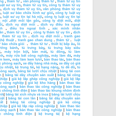
ng
,
thám tử
,
văn phòng thám tử
,
thám tử uy tín
luật sư uy tín
,
thám tử uy tín
,
công ty thám tử uy
n
,
dịch vụ thám tử uy tín
,
văn phòng thám tử uy
n
,
luật sư bào chữa hình sự giỏi
,
công ty luật uy
n
,
luật sư uy tín tại hà nội
,
công ty luật uy tín tại
à nội
.
diệt mối tận gốc
,
công ty diệt mối
,
diệt
ối
,
dịch vụ diệt mối
.
dịch vụ điều tra ngoại
nh
,
điều tra ngoại tình
,
xác minh nhân
ân
,
thám tử uy tín
,
công ty thám tử uy tín
,
dịch
 thám tử uy tín
.
dịch vụ diệt mối
.
tranh gao
hệ thuật
.
tranh gao chan dung
.
thám tử
.
luật
 bào chữa giỏi
.
thám tử tư
.
thiết bị bếp âu
,
lò
ướng bánh
,
tủ trưng bày
,
tủ trưng bày siêu
ị
,
máy trộn bột
,
bàn mát
,
tủ đông
,
tủ làm
nh
,
máy rửa bát công nghiệp
,
máy làm đá
,
máy
àm kem
,
máy làm kem tươi
,
bàn thao tác
,
bàn thao
c phòng sạch
,
xe đẩy hàng nhà máy
,
xe đẩy có giá
ịu nhiệt
,
kệ trung tải
,
kệ hạng nặng
,
tủ để đồ
,
tủ
hòng sạch
,
băng tải lưới chịu nhiệt
|
băng tải con
n
|
băng tải dây chuyền sản xuất
|
băng tải công
ghiệp
|
giá kệ lắp ghép công nghiệp
|
giá kệ lắp
áp công nghiệp
|
giá kệ kho hàng
|
bàn thao tác
hòng sạch
|
bàn thao tác công nghiệp
|
bàn thao
c chống tĩnh điện
|
bàn thao tác khung nhôm định
nh
|
băng tải xích nhựa và inox
|
băng tải lưới chịu
iệt
|
băng tải con lăn
|
băng tải dây chuyền sản
ất
|
băng tải công nghiệp
|
giá kệ công
ghiệp
|
giá kệ lắp ráp công nghiệp
|
bàn thao tác
hòng sạch
|
bàn thao tác công nghiệp
|
bàn thao
ác chống tĩnh điện
|
kệ trung tải
|
kệ hạng