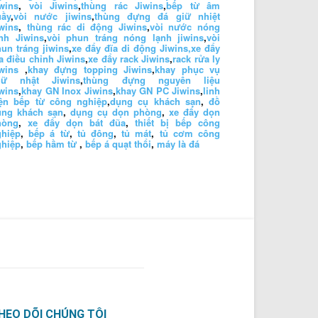
wins
,
vòi Jiwins
,
thùng rác Jiwins
,
bếp từ âm
uầy
,
vòi nước jiwins
,
thùng đựng đá giữ nhiệt
wins
,
thùng rác di động Jiwins
,
vòi nước nóng
nh Jiwins
,
vòi phun tráng nóng lạnh jiwins
,
vòi
un tráng jiwins
,
xe đẩy đĩa di động Jiwins,
xe đẩy
a điều chỉnh Jiwins
,
xe đẩy rack Jiwins
,
rack rửa ly
wins
,
khay đựng topping Jiwins
,
khay phục vụ
hữ nhật Jiwins
,
thùng đựng nguyên liệu
wins
,
khay GN Inox Jiwins
,
khay GN PC Jiwins
,
linh
iện bếp từ công nghiệp
,
dụng cụ khách sạn
,
đồ
ùng khách sạn
,
dụng cụ dọn phòng
,
xe đẩy dọn
hòng
,
xe đẩy dọn bát đũa
,
thiết bị bếp công
ghiệp
,
bếp á từ
,
tủ đông
,
tủ mát
,
tủ cơm công
ghiệp
,
bếp hầm từ
,
bếp á quạt thổi
,
máy là đá
HEO DÕI CHÚNG TÔI