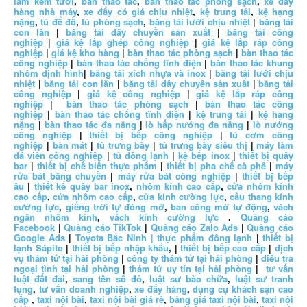
làm kem tươi
,
bàn thao tác
,
bàn thao tác phòng sạch
,
xe đẩy
hàng nhà máy
,
xe đẩy có giá chịu nhiệt
,
kệ trung tải
,
kệ hạng
nặng
,
tủ để đồ
,
tủ phòng sạch
,
băng tải lưới chịu nhiệt
|
băng tải
con lăn
|
băng tải dây chuyền sản xuất
|
băng tải công
nghiệp
|
giá kệ lắp ghép công nghiệp
|
giá kệ lắp ráp công
nghiệp
|
giá kệ kho hàng
|
bàn thao tác phòng sạch
|
bàn thao tác
công nghiệp
|
bàn thao tác chống tĩnh điện
|
bàn thao tác khung
nhôm định hình
|
băng tải xích nhựa và inox
|
băng tải lưới chịu
nhiệt
|
băng tải con lăn
|
băng tải dây chuyền sản xuất
|
băng tải
công nghiệp
|
giá kệ công nghiệp
|
giá kệ lắp ráp công
nghiệp
|
bàn thao tác phòng sạch
|
bàn thao tác công
nghiệp
|
bàn thao tác chống tĩnh điện
|
kệ trung tải
|
kệ hạng
nặng
|
bàn thao tác đa năng
|
lò hấp nướng đa năng
|
lò nướng
công nghiệp
|
thiết bị bếp công nghiệp
|
tủ cơm công
nghiệp
|
bàn mát
|
tủ trưng bày
|
tủ trưng bày siêu thị
|
máy làm
đá viên công nghiệp
|
tủ đông lạnh
|
kệ bếp inox
|
thiết bị quầy
bar
|
thiết bị chế biến thực phẩm
|
thiết bị pha chế cà phê
|
máy
rửa bát băng chuyền
|
máy rửa bát công nghiệp
|
thiết bị bếp
âu
|
thiết kế quầy bar inox
,
nhôm kính cao cấp
,
cửa nhôm kính
cao cấp
,
cửa nhôm cao cấp
,
cửa kính cường lực
,
cầu thang kính
cường lực
,
giếng trời tự đóng mở
,
ban công mở tự động
,
vách
ngăn nhôm kính
,
vách kính cường lực
.
Quảng cáo
Facebook
|
Quảng cáo TikTok
|
Quảng cáo Zalo Ads
|
Quảng cáo
Google Ads
|
Toyota Bắc Ninh |
thực phẩm đông lạnh
|
thiết bị
lạnh Sápito
|
thiết bị bếp nhập khẩu
, |
thiết bị bếp cao cấp
|
dịch
vụ thám tử tại hải phòng
|
công ty thám tử tại hải phòng
|
điều tra
ngoại tình tại hải phòng
|
thám tử uy tín tại hải phòng
|
tư vấn
luật đất đai
,
sang tên sổ đỏ
,
luật sư bào chữa
,
luật sư tranh
tụng
,
tư vấn doanh nghiệp
,
xe đẩy hàng
,
dụng cụ khách sạn cao
cấp
,
taxi nội bài
,
taxi nội bài giá rẻ
,
bảng giá taxi nội bài
,
taxi nội