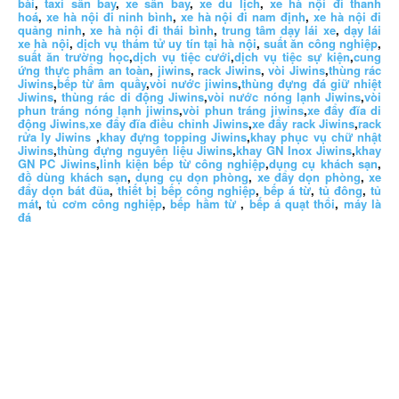
bài
,
taxi sân bay
,
xe sân bay
,
xe du lịch
,
xe hà nội đi thanh
hoá
,
xe hà nội đi ninh bình
,
xe hà nội đi nam định
,
xe hà nội đi
quảng ninh
,
xe hà nội đi thái bình
,
trung tâm dạy lái xe
,
dạy lái
xe hà nội
,
dịch vụ thám tử uy tín tại hà nội
,
suất ăn công nghiệp
,
suất ăn trường học
,
dịch vụ tiệc cưới
,
dịch vụ tiệc sự kiện
,
cung
ứng thực phẩm an toàn
,
jiwins
,
rack Jiwins
,
vòi Jiwins
,
thùng rác
Jiwins
,
bếp từ âm quầy
,
vòi nước jiwins
,
thùng đựng đá giữ nhiệt
Jiwins
,
thùng rác di động Jiwins
,
vòi nước nóng lạnh Jiwins
,
vòi
phun tráng nóng lạnh jiwins
,
vòi phun tráng jiwins
,
xe đẩy đĩa di
động Jiwins,
xe đẩy đĩa điều chỉnh Jiwins
,
xe đẩy rack Jiwins
,
rack
rửa ly Jiwins
,
khay đựng topping Jiwins
,
khay phục vụ chữ nhật
Jiwins
,
thùng đựng nguyên liệu Jiwins
,
khay GN Inox Jiwins
,
khay
GN PC Jiwins
,
linh kiện bếp từ công nghiệp
,
dụng cụ khách sạn
,
đồ dùng khách sạn
,
dụng cụ dọn phòng
,
xe đẩy dọn phòng
,
xe
đẩy dọn bát đũa
,
thiết bị bếp công nghiệp
,
bếp á từ
,
tủ đông
,
tủ
mát
,
tủ cơm công nghiệp
,
bếp hầm từ
,
bếp á quạt thổi
,
máy là
đá