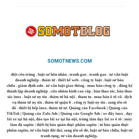
SOMOTNEWS.COM
diệt côn trùng
.
luật sư hôn nhân
.
tranh gao
.
tranh gao
.
tư vấn luật
doanh nghiệp
.
thám tử
.
thiết kế web
.
công ty luật
.
luật sư bào
chữa
.
giám định adn
.
tư vấn luật giao thông
.
mua bán công ty
.
đăng ký
thành lập doanh nghiệp
.
cửa nhôm kính cao cấp
.
bàn thao tác
,
bàn thao
tác inox
.
luật sư uy tín
.
thám tử hà nội
.
tham tu
.
mua bán ô tô cũ
.
dịch
vụ thám tử uy tín
.
thám tử quận 6
.
công ty luật uy tín
.
sang tên sổ
đỏ
.
thiết bị bếp inox
.
thám tử tư
.
Quảng cáo Facebook
|
Quảng cáo
TikTok
|
Quảng cáo Zalo Ads
|
Quảng cáo Google Ads
|
xe đẩy inox
,
dạy
lái xe tại hà nội
,
đào tạo lái xe tại hà nội
,
trung tâm dạy lái xe ô tô
|
máy
làm đá sapito
|
thiết bị bảo quản thực phẩm sapito
|
tủ bảo quản thực
phẩm sapito
,
tư vấn luật đất đai
,
sang tên sổ đỏ
,
luật sư bào chữa
,
luật sư
tranh tụng
,
tư vấn doanh nghiệp
,