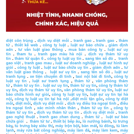
diệt côn trùng
.
dịch vụ diệt mối
.
tranh gao
.
tranh gao
.
thám
tử
.
thiết kế web
.
công ty luật
.
luật sư bào chữa
.
giám định
adn
.
tư vấn luật giao thông
.
mua bán công ty
.
luật sư uy
tín
.
tham tu
.
tranh gạo màu hà nội
.
dịch vụ thám tử uy
tín
.
thám tử quận 6
.
công ty luật uy tín
.
sang tên sổ đỏ
.
tranh
gao việt
.
tranh gao mau
.
luật sư doanh nghiệp
.
luật sư hình sự
giỏi
.
công ty luật
.
luật sư bào chữa uy tín
.
giám định adn
.
tư
vấn luật giao thông
.
luật sư uy tín
.
sang tên sổ đỏ
.
luật sư
tranh tụng
.
xe tiện chuyến đi tỉnh
,
taxi nội bài đi tỉnh
,
công ty
luật uy tín
.
luật sư tranh tụng
,
thám tử
,
văn phòng thám
tử
,
thám tử uy tín .
luật sư uy tín
,
thám tử uy tín
,
công ty thám tử
uy tín
,
dịch vụ thám tử uy tín
,
văn phòng thám tử uy tín
,
luật sư
bào chữa hình sự giỏi
,
công ty luật uy tín
,
luật sư uy tín tại hà
nội
,
công ty luật uy tín tại hà nội
.
diệt mối tận gốc
,
công ty diệt
mối
,
diệt mối
,
dịch vụ diệt mối
.
dịch vụ điều tra ngoại tình
,
điều
tra ngoại tình
,
xác minh nhân thân
,
thám tử uy tín
,
công ty
thám tử uy tín
,
dịch vụ thám tử uy tín
.
dịch vụ diệt mối
.
tranh
gao nghệ thuật
.
tranh gao chan dung
.
thám tử
.
luật sư bào
chữa giỏi
.
thám tử tư
.
thiết bị bếp âu
,
lò nướng bánh
,
tủ trưng
bày
,
tủ trưng bày siêu thị
,
máy trộn bột
,
bàn mát
,
tủ đông
,
tủ làm
lạnh
,
máy rửa bát công nghiệp
,
máy làm đá
,
máy làm kem
,
máy