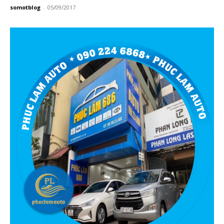
somotblog
-
05/09/2017