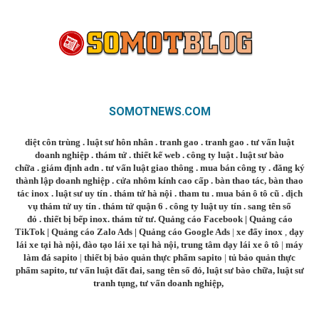
SOMOTNEWS.COM
diệt côn trùng
.
luật sư hôn nhân
.
tranh gao
.
tranh gao
.
tư vấn luật
doanh nghiệp
.
thám tử
.
thiết kế web
.
công ty luật
.
luật sư bào
chữa
.
giám định adn
.
tư vấn luật giao thông
.
mua bán công ty
.
đăng ký
thành lập doanh nghiệp
.
cửa nhôm kính cao cấp
.
bàn thao tác
,
bàn thao
tác inox
.
luật sư uy tín
.
thám tử hà nội
.
tham tu
.
mua bán ô tô cũ
.
dịch
vụ thám tử uy tín
.
thám tử quận 6
.
công ty luật uy tín
.
sang tên sổ
đỏ
.
thiết bị bếp inox
.
thám tử tư
.
Quảng cáo Facebook
|
Quảng cáo
TikTok
|
Quảng cáo Zalo Ads
|
Quảng cáo Google Ads
|
xe đẩy inox
,
dạy
lái xe tại hà nội
,
đào tạo lái xe tại hà nội
,
trung tâm dạy lái xe ô tô
|
máy
làm đá sapito
|
thiết bị bảo quản thực phẩm sapito
|
tủ bảo quản thực
phẩm sapito
,
tư vấn luật đất đai
,
sang tên sổ đỏ
,
luật sư bào chữa
,
luật sư
tranh tụng
,
tư vấn doanh nghiệp
,