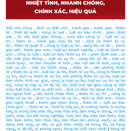
diệt côn trùng
.
dịch vụ diệt mối
.
tranh gao
.
tranh gao
.
thám
tử
.
thiết kế web
.
công ty luật
.
luật sư bào chữa
.
giám định
adn
.
tư vấn luật giao thông
.
mua bán công ty
.
luật sư uy
tín
.
tham tu
.
tranh gạo màu hà nội
.
dịch vụ thám tử uy
tín
.
thám tử quận 6
.
công ty luật uy tín
.
sang tên sổ đỏ
.
tranh
gao việt
.
tranh gao mau
.
luật sư doanh nghiệp
.
luật sư hình sự
giỏi
.
công ty luật
.
luật sư bào chữa uy tín
.
giám định adn
.
tư
vấn luật giao thông
.
luật sư uy tín
.
sang tên sổ đỏ
.
luật sư
tranh tụng
.
xe tiện chuyến đi tỉnh
,
taxi nội bài đi tỉnh
,
công ty
luật uy tín
.
luật sư tranh tụng
,
thám tử
,
văn phòng thám
tử
,
thám tử uy tín .
luật sư uy tín
,
thám tử uy tín
,
công ty thám tử
uy tín
,
dịch vụ thám tử uy tín
,
văn phòng thám tử uy tín
,
luật sư
bào chữa hình sự giỏi
,
công ty luật uy tín
,
luật sư uy tín tại hà
nội
,
công ty luật uy tín tại hà nội
.
diệt mối tận gốc
,
công ty diệt
mối
,
diệt mối
,
dịch vụ diệt mối
.
dịch vụ điều tra ngoại tình
,
điều
tra ngoại tình
,
xác minh nhân thân
,
thám tử uy tín
,
công ty
thám tử uy tín
,
dịch vụ thám tử uy tín
.
dịch vụ diệt mối
.
tranh
gao nghệ thuật
.
tranh gao chan dung
.
thám tử
.
luật sư bào
chữa giỏi
.
thám tử tư
.
thiết bị bếp âu
,
lò nướng bánh
,
tủ trưng
bày
,
tủ trưng bày siêu thị
,
máy trộn bột
,
bàn mát
,
tủ đông
,
tủ làm
lạnh
,
máy rửa bát công nghiệp
,
máy làm đá
,
máy làm kem
,
máy
làm kem tươi
,
bàn thao tác
,
bàn thao tác phòng sạch
,
xe đẩy
hàng nhà máy
,
xe đẩy có giá chịu nhiệt
,
kệ trung tải
,
kệ hạng
nặng
,
tủ để đồ
,
tủ phòng sạch
,
băng tải lưới chịu nhiệt
|
băng tải