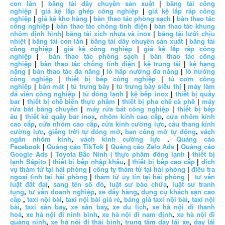
con lăn
|
băng tải dây chuyền sản xuất
|
băng tải công
nghiệp
|
giá kệ lắp ghép công nghiệp
|
giá kệ lắp ráp công
nghiệp
|
giá kệ kho hàng
|
bàn thao tác phòng sạch
|
bàn thao tác
công nghiệp
|
bàn thao tác chống tĩnh điện
|
bàn thao tác khung
nhôm định hình
|
băng tải xích nhựa và inox
|
băng tải lưới chịu
nhiệt
|
băng tải con lăn
|
băng tải dây chuyền sản xuất
|
băng tải
công nghiệp
|
giá kệ công nghiệp
|
giá kệ lắp ráp công
nghiệp
|
bàn thao tác phòng sạch
|
bàn thao tác công
nghiệp
|
bàn thao tác chống tĩnh điện
|
kệ trung tải
|
kệ hạng
nặng
|
bàn thao tác đa năng
|
lò hấp nướng đa năng
|
lò nướng
công nghiệp
|
thiết bị bếp công nghiệp
|
tủ cơm công
nghiệp
|
bàn mát
|
tủ trưng bày
|
tủ trưng bày siêu thị
|
máy làm
đá viên công nghiệp
|
tủ đông lạnh
|
kệ bếp inox
|
thiết bị quầy
bar
|
thiết bị chế biến thực phẩm
|
thiết bị pha chế cà phê
|
máy
rửa bát băng chuyền
|
máy rửa bát công nghiệp
|
thiết bị bếp
âu
|
thiết kế quầy bar inox
,
nhôm kính cao cấp
,
cửa nhôm kính
cao cấp
,
cửa nhôm cao cấp
,
cửa kính cường lực
,
cầu thang kính
cường lực
,
giếng trời tự đóng mở
,
ban công mở tự động
,
vách
ngăn nhôm kính
,
vách kính cường lực
.
Quảng cáo
Facebook
|
Quảng cáo TikTok
|
Quảng cáo Zalo Ads
|
Quảng cáo
Google Ads
|
Toyota Bắc Ninh |
thực phẩm đông lạnh
|
thiết bị
lạnh Sápito
|
thiết bị bếp nhập khẩu
, |
thiết bị bếp cao cấp
|
dịch
vụ thám tử tại hải phòng
|
công ty thám tử tại hải phòng
|
điều tra
ngoại tình tại hải phòng
|
thám tử uy tín tại hải phòng
|
tư vấn
luật đất đai
,
sang tên sổ đỏ
,
luật sư bào chữa
,
luật sư tranh
tụng
,
tư vấn doanh nghiệp
,
xe đẩy hàng
,
dụng cụ khách sạn cao
cấp
,
taxi nội bài
,
taxi nội bài giá rẻ
,
bảng giá taxi nội bài
,
taxi nội
bài
,
taxi sân bay
,
xe sân bay
,
xe du lịch
,
xe hà nội đi thanh
hoá
,
xe hà nội đi ninh bình
,
xe hà nội đi nam định
,
xe hà nội đi
quảng ninh
,
xe hà nội đi thái bình
,
trung tâm dạy lái xe
,
dạy lái