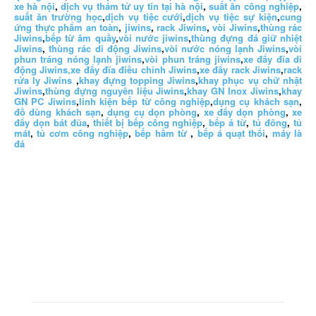
xe hà nội
,
dịch vụ thám tử uy tín tại hà nội
,
suất ăn công nghiệp
,
suất ăn trường học
,
dịch vụ tiệc cưới
,
dịch vụ tiệc sự kiện
,
cung
ứng thực phẩm an toàn
,
jiwins
,
rack Jiwins
,
vòi Jiwins
,
thùng rác
Jiwins
,
bếp từ âm quầy
,
vòi nước jiwins
,
thùng đựng đá giữ nhiệt
Jiwins
,
thùng rác di động Jiwins
,
vòi nước nóng lạnh Jiwins
,
vòi
phun tráng nóng lạnh jiwins
,
vòi phun tráng jiwins
,
xe đẩy đĩa di
động Jiwins,
xe đẩy đĩa điều chỉnh Jiwins
,
xe đẩy rack Jiwins
,
rack
rửa ly Jiwins
,
khay đựng topping Jiwins
,
khay phục vụ chữ nhật
Jiwins
,
thùng đựng nguyên liệu Jiwins
,
khay GN Inox Jiwins
,
khay
GN PC Jiwins
,
linh kiện bếp từ công nghiệp
,
dụng cụ khách sạn
,
đồ dùng khách sạn
,
dụng cụ dọn phòng
,
xe đẩy dọn phòng
,
xe
đẩy dọn bát đũa
,
thiết bị bếp công nghiệp
,
bếp á từ
,
tủ đông
,
tủ
mát
,
tủ cơm công nghiệp
,
bếp hầm từ
,
bếp á quạt thổi
,
máy là
đá