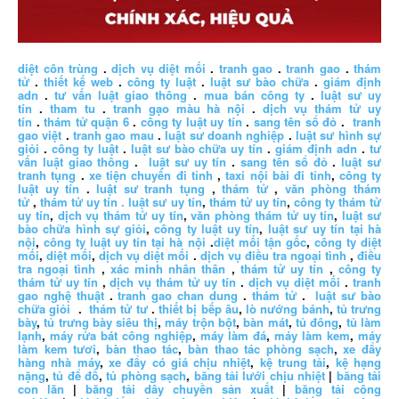
diệt côn trùng
.
dịch vụ diệt mối
.
tranh gao
.
tranh gao
.
thám
tử
.
thiết kế web
.
công ty luật
.
luật sư bào chữa
.
giám định
adn
.
tư vấn luật giao thông
.
mua bán công ty
.
luật sư uy
tín
.
tham tu
.
tranh gạo màu hà nội
.
dịch vụ thám tử uy
tín
.
thám tử quận 6
.
công ty luật uy tín
.
sang tên sổ đỏ
.
tranh
gao việt
.
tranh gao mau
.
luật sư doanh nghiệp
.
luật sư hình sự
giỏi
.
công ty luật
.
luật sư bào chữa uy tín
.
giám định adn
.
tư
vấn luật giao thông
.
luật sư uy tín
.
sang tên sổ đỏ
.
luật sư
tranh tụng
.
xe tiện chuyến đi tỉnh
,
taxi nội bài đi tỉnh
,
công ty
luật uy tín
.
luật sư tranh tụng
,
thám tử
,
văn phòng thám
tử
,
thám tử uy tín .
luật sư uy tín
,
thám tử uy tín
,
công ty thám tử
uy tín
,
dịch vụ thám tử uy tín
,
văn phòng thám tử uy tín
,
luật sư
bào chữa hình sự giỏi
,
công ty luật uy tín
,
luật sư uy tín tại hà
nội
,
công ty luật uy tín tại hà nội
.
diệt mối tận gốc
,
công ty diệt
mối
,
diệt mối
,
dịch vụ diệt mối
.
dịch vụ điều tra ngoại tình
,
điều
tra ngoại tình
,
xác minh nhân thân
,
thám tử uy tín
,
công ty
thám tử uy tín
,
dịch vụ thám tử uy tín
.
dịch vụ diệt mối
.
tranh
gao nghệ thuật
.
tranh gao chan dung
.
thám tử
.
luật sư bào
chữa giỏi
.
thám tử tư
.
thiết bị bếp âu
,
lò nướng bánh
,
tủ trưng
bày
,
tủ trưng bày siêu thị
,
máy trộn bột
,
bàn mát
,
tủ đông
,
tủ làm
lạnh
,
máy rửa bát công nghiệp
,
máy làm đá
,
máy làm kem
,
máy
làm kem tươi
,
bàn thao tác
,
bàn thao tác phòng sạch
,
xe đẩy
hàng nhà máy
,
xe đẩy có giá chịu nhiệt
,
kệ trung tải
,
kệ hạng
nặng
,
tủ để đồ
,
tủ phòng sạch
,
băng tải lưới chịu nhiệt
|
băng tải
con lăn
|
băng tải dây chuyền sản xuất
|
băng tải công