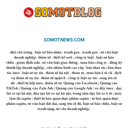
SOMOTNEWS.COM
diệt côn trùng
.
luật sư hôn nhân
.
tranh gao
.
tranh gao
.
tư vấn luật
doanh nghiệp
.
thám tử
.
thiết kế web
.
công ty luật
.
luật sư bào
chữa
.
giám định adn
.
tư vấn luật giao thông
.
mua bán công ty
.
đăng ký
thành lập doanh nghiệp
.
cửa nhôm kính cao cấp
.
bàn thao tác
,
bàn thao
tác inox
.
luật sư uy tín
.
thám tử hà nội
.
tham tu
.
mua bán ô tô cũ
.
dịch
vụ thám tử uy tín
.
thám tử quận 6
.
công ty luật uy tín
.
sang tên sổ
đỏ
.
thiết bị bếp inox
.
thám tử tư
.
Quảng cáo Facebook
|
Quảng cáo
TikTok
|
Quảng cáo Zalo Ads
|
Quảng cáo Google Ads
|
xe đẩy inox
,
dạy
lái xe tại hà nội
,
đào tạo lái xe tại hà nội
,
trung tâm dạy lái xe ô tô
|
máy
làm đá sapito
|
thiết bị bảo quản thực phẩm sapito
|
tủ bảo quản thực
phẩm sapito
,
tư vấn luật đất đai
,
sang tên sổ đỏ
,
luật sư bào chữa
,
luật sư
tranh tụng
,
tư vấn doanh nghiệp
,