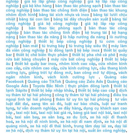
nghiệp
|
giá kệ lắp ghép công nghiệp
|
giá kệ lắp ráp công
nghiệp
|
giá kệ kho hàng
|
bàn thao tác phòng sạch
|
bàn thao tác
công nghiệp
|
bàn thao tác chống tĩnh điện
|
bàn thao tác khung
nhôm định hình
|
băng tải xích nhựa và inox
|
băng tải lưới chịu
nhiệt
|
băng tải con lăn
|
băng tải dây chuyền sản xuất
|
băng tải
công nghiệp
|
giá kệ công nghiệp
|
giá kệ lắp ráp công
nghiệp
|
bàn thao tác phòng sạch
|
bàn thao tác công
nghiệp
|
bàn thao tác chống tĩnh điện
|
kệ trung tải
|
kệ hạng
nặng
|
bàn thao tác đa năng
|
lò hấp nướng đa năng
|
lò nướng
công nghiệp
|
thiết bị bếp công nghiệp
|
tủ cơm công
nghiệp
|
bàn mát
|
tủ trưng bày
|
tủ trưng bày siêu thị
|
máy làm
đá viên công nghiệp
|
tủ đông lạnh
|
kệ bếp inox
|
thiết bị quầy
bar
|
thiết bị chế biến thực phẩm
|
thiết bị pha chế cà phê
|
máy
rửa bát băng chuyền
|
máy rửa bát công nghiệp
|
thiết bị bếp
âu
|
thiết kế quầy bar inox
,
nhôm kính cao cấp
,
cửa nhôm kính
cao cấp
,
cửa nhôm cao cấp
,
cửa kính cường lực
,
cầu thang kính
cường lực
,
giếng trời tự đóng mở
,
ban công mở tự động
,
vách
ngăn nhôm kính
,
vách kính cường lực
.
Quảng cáo
Facebook
|
Quảng cáo TikTok
|
Quảng cáo Zalo Ads
|
Quảng cáo
Google Ads
|
Toyota Bắc Ninh |
thực phẩm đông lạnh
|
thiết bị
lạnh Sápito
|
thiết bị bếp nhập khẩu
, |
thiết bị bếp cao cấp
|
dịch
vụ thám tử tại hải phòng
|
công ty thám tử tại hải phòng
|
điều tra
ngoại tình tại hải phòng
|
thám tử uy tín tại hải phòng
|
tư vấn
luật đất đai
,
sang tên sổ đỏ
,
luật sư bào chữa
,
luật sư tranh
tụng
,
tư vấn doanh nghiệp
,
xe đẩy hàng
,
dụng cụ khách sạn cao
cấp
,
taxi nội bài
,
taxi nội bài giá rẻ
,
bảng giá taxi nội bài
,
taxi nội
bài
,
taxi sân bay
,
xe sân bay
,
xe du lịch
,
xe hà nội đi thanh
hoá
,
xe hà nội đi ninh bình
,
xe hà nội đi nam định
,
xe hà nội đi
quảng ninh
,
xe hà nội đi thái bình
,
trung tâm dạy lái xe
,
dạy lái
xe hà nội
,
dịch vụ thám tử uy tín tại hà nội
,
suất ăn công nghiệp
,