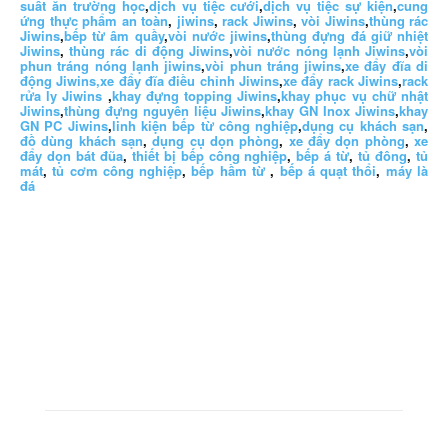
suất ăn trường học
,
dịch vụ tiệc cưới
,
dịch vụ tiệc sự kiện
,
cung
ứng thực phẩm an toàn
,
jiwins
,
rack Jiwins
,
vòi Jiwins
,
thùng rác
Jiwins
,
bếp từ âm quầy
,
vòi nước jiwins
,
thùng đựng đá giữ nhiệt
Jiwins
,
thùng rác di động Jiwins
,
vòi nước nóng lạnh Jiwins
,
vòi
phun tráng nóng lạnh jiwins
,
vòi phun tráng jiwins
,
xe đẩy đĩa di
động Jiwins,
xe đẩy đĩa điều chỉnh Jiwins
,
xe đẩy rack Jiwins
,
rack
rửa ly Jiwins
,
khay đựng topping Jiwins
,
khay phục vụ chữ nhật
Jiwins
,
thùng đựng nguyên liệu Jiwins
,
khay GN Inox Jiwins
,
khay
GN PC Jiwins
,
linh kiện bếp từ công nghiệp
,
dụng cụ khách sạn
,
đồ dùng khách sạn
,
dụng cụ dọn phòng
,
xe đẩy dọn phòng
,
xe
đẩy dọn bát đũa
,
thiết bị bếp công nghiệp
,
bếp á từ
,
tủ đông
,
tủ
mát
,
tủ cơm công nghiệp
,
bếp hầm từ
,
bếp á quạt thổi
,
máy là
đá