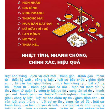
diệt côn trùng
.
dịch vụ diệt mối
.
tranh gao
.
tranh gao
.
thám
tử
.
thiết kế web
.
công ty luật
.
luật sư bào chữa
.
giám định
adn
.
tư vấn luật giao thông
.
mua bán công ty
.
luật sư uy
tín
.
tham tu
.
tranh gạo màu hà nội
.
dịch vụ thám tử uy
tín
.
thám tử quận 6
.
công ty luật uy tín
.
sang tên sổ đỏ
.
tranh
gao việt
.
tranh gao mau
.
luật sư doanh nghiệp
.
luật sư hình sự
giỏi
.
công ty luật
.
luật sư bào chữa uy tín
.
giám định adn
.
tư
vấn luật giao thông
.
luật sư uy tín
.
sang tên sổ đỏ
.
luật sư
tranh tụng
.
xe tiện chuyến đi tỉnh
,
taxi nội bài đi tỉnh
,
công ty
luật uy tín
.
luật sư tranh tụng
,
thám tử
,
văn phòng thám