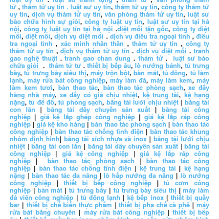
tử
,
thám tử uy tín .
luật sư uy tín
,
thám tử uy tín
,
công ty thám tử
uy tín
,
dịch vụ thám tử uy tín
,
văn phòng thám tử uy tín
,
luật sư
bào chữa hình sự giỏi
,
công ty luật uy tín
,
luật sư uy tín tại hà
nội
,
công ty luật uy tín tại hà nội
.
diệt mối tận gốc
,
công ty diệt
mối
,
diệt mối
,
dịch vụ diệt mối
.
dịch vụ điều tra ngoại tình
,
điều
tra ngoại tình
,
xác minh nhân thân
,
thám tử uy tín
,
công ty
thám tử uy tín
,
dịch vụ thám tử uy tín
.
dịch vụ diệt mối
.
tranh
gao nghệ thuật
.
tranh gao chan dung
.
thám tử
.
luật sư bào
chữa giỏi
.
thám tử tư
.
thiết bị bếp âu
,
lò nướng bánh
,
tủ trưng
bày
,
tủ trưng bày siêu thị
,
máy trộn bột
,
bàn mát
,
tủ đông
,
tủ làm
lạnh
,
máy rửa bát công nghiệp
,
máy làm đá
,
máy làm kem
,
máy
làm kem tươi
,
bàn thao tác
,
bàn thao tác phòng sạch
,
xe đẩy
hàng nhà máy
,
xe đẩy có giá chịu nhiệt
,
kệ trung tải
,
kệ hạng
nặng
,
tủ để đồ
,
tủ phòng sạch
,
băng tải lưới chịu nhiệt
|
băng tải
con lăn
|
băng tải dây chuyền sản xuất
|
băng tải công
nghiệp
|
giá kệ lắp ghép công nghiệp
|
giá kệ lắp ráp công
nghiệp
|
giá kệ kho hàng
|
bàn thao tác phòng sạch
|
bàn thao tác
công nghiệp
|
bàn thao tác chống tĩnh điện
|
bàn thao tác khung
nhôm định hình
|
băng tải xích nhựa và inox
|
băng tải lưới chịu
nhiệt
|
băng tải con lăn
|
băng tải dây chuyền sản xuất
|
băng tải
công nghiệp
|
giá kệ công nghiệp
|
giá kệ lắp ráp công
nghiệp
|
bàn thao tác phòng sạch
|
bàn thao tác công
nghiệp
|
bàn thao tác chống tĩnh điện
|
kệ trung tải
|
kệ hạng
nặng
|
bàn thao tác đa năng
|
lò hấp nướng đa năng
|
lò nướng
công nghiệp
|
thiết bị bếp công nghiệp
|
tủ cơm công
nghiệp
|
bàn mát
|
tủ trưng bày
|
tủ trưng bày siêu thị
|
máy làm
đá viên công nghiệp
|
tủ đông lạnh
|
kệ bếp inox
|
thiết bị quầy
bar
|
thiết bị chế biến thực phẩm
|
thiết bị pha chế cà phê
|
máy
rửa bát băng chuyền
|
máy rửa bát công nghiệp
|
thiết bị bếp