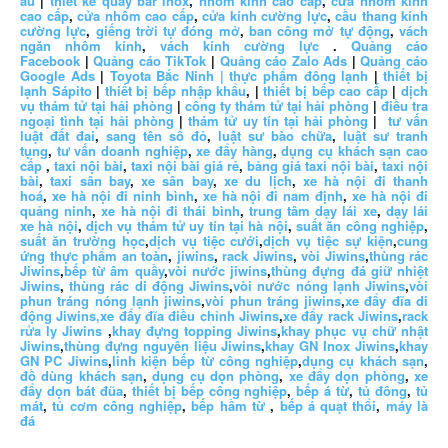
âu
|
thiết kế quầy bar inox
,
nhôm kính cao cấp
,
cửa nhôm kính
cao cấp
,
cửa nhôm cao cấp
,
cửa kính cường lực
,
cầu thang kính
cường lực
,
giếng trời tự đóng mở
,
ban công mở tự động
,
vách
ngăn nhôm kính
,
vách kính cường lực
.
Quảng cáo
Facebook
|
Quảng cáo TikTok
|
Quảng cáo Zalo Ads
|
Quảng cáo
Google Ads
|
Toyota Bắc Ninh |
thực phẩm đông lạnh
|
thiết bị
lạnh Sápito
|
thiết bị bếp nhập khẩu
, |
thiết bị bếp cao cấp
|
dịch
vụ thám tử tại hải phòng
|
công ty thám tử tại hải phòng
|
điều tra
ngoại tình tại hải phòng
|
thám tử uy tín tại hải phòng
|
tư vấn
luật đất đai
,
sang tên sổ đỏ
,
luật sư bào chữa
,
luật sư tranh
tụng
,
tư vấn doanh nghiệp
,
xe đẩy hàng
,
dụng cụ khách sạn cao
cấp
,
taxi nội bài
,
taxi nội bài giá rẻ
,
bảng giá taxi nội bài
,
taxi nội
bài
,
taxi sân bay
,
xe sân bay
,
xe du lịch
,
xe hà nội đi thanh
hoá
,
xe hà nội đi ninh bình
,
xe hà nội đi nam định
,
xe hà nội đi
quảng ninh
,
xe hà nội đi thái bình
,
trung tâm dạy lái xe
,
dạy lái
xe hà nội
,
dịch vụ thám tử uy tín tại hà nội
,
suất ăn công nghiệp
,
suất ăn trường học
,
dịch vụ tiệc cưới
,
dịch vụ tiệc sự kiện
,
cung
ứng thực phẩm an toàn
,
jiwins
,
rack Jiwins
,
vòi Jiwins
,
thùng rác
Jiwins
,
bếp từ âm quầy
,
vòi nước jiwins
,
thùng đựng đá giữ nhiệt
Jiwins
,
thùng rác di động Jiwins
,
vòi nước nóng lạnh Jiwins
,
vòi
phun tráng nóng lạnh jiwins
,
vòi phun tráng jiwins
,
xe đẩy đĩa di
động Jiwins,
xe đẩy đĩa điều chỉnh Jiwins
,
xe đẩy rack Jiwins
,
rack
rửa ly Jiwins
,
khay đựng topping Jiwins
,
khay phục vụ chữ nhật
Jiwins
,
thùng đựng nguyên liệu Jiwins
,
khay GN Inox Jiwins
,
khay
GN PC Jiwins
,
linh kiện bếp từ công nghiệp
,
dụng cụ khách sạn
,
đồ dùng khách sạn
,
dụng cụ dọn phòng
,
xe đẩy dọn phòng
,
xe
đẩy dọn bát đũa
,
thiết bị bếp công nghiệp
,
bếp á từ
,
tủ đông
,
tủ
mát
,
tủ cơm công nghiệp
,
bếp hầm từ
,
bếp á quạt thổi
,
máy là
đá