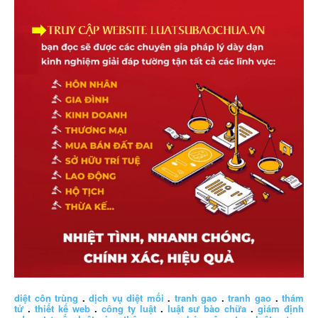
diệt côn trùng
.
dịch vụ diệt mối
.
tranh gao
.
tranh gao
.
thám
tử
.
thiết kế web
.
công ty luật
.
luật sư bào chữa
.
giám định