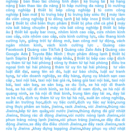
nghiệp
|
bàn thao tác chống tĩnh điện
|
kệ trung tải
|
kệ hạng
nặng
|
bàn thao tác đa năng
|
lò hấp nướng đa năng
|
lò nướng
công nghiệp
|
thiết bị bếp công nghiệp
|
tủ cơm công
nghiệp
|
bàn mát
|
tủ trưng bày
|
tủ trưng bày siêu thị
|
máy làm
đá viên công nghiệp
|
tủ đông lạnh
|
kệ bếp inox
|
thiết bị quầy
bar
|
thiết bị chế biến thực phẩm
|
thiết bị pha chế cà phê
|
máy
rửa bát băng chuyền
|
máy rửa bát công nghiệp
|
thiết bị bếp
âu
|
thiết kế quầy bar inox
,
nhôm kính cao cấp
,
cửa nhôm kính
cao cấp
,
cửa nhôm cao cấp
,
cửa kính cường lực
,
cầu thang kính
cường lực
,
giếng trời tự đóng mở
,
ban công mở tự động
,
vách
ngăn nhôm kính
,
vách kính cường lực
.
Quảng cáo
Facebook
|
Quảng cáo TikTok
|
Quảng cáo Zalo Ads
|
Quảng cáo
Google Ads
|
Toyota Bắc Ninh |
thực phẩm đông lạnh
|
thiết bị
lạnh Sápito
|
thiết bị bếp nhập khẩu
, |
thiết bị bếp cao cấp
|
dịch
vụ thám tử tại hải phòng
|
công ty thám tử tại hải phòng
|
điều tra
ngoại tình tại hải phòng
|
thám tử uy tín tại hải phòng
|
tư vấn
luật đất đai
,
sang tên sổ đỏ
,
luật sư bào chữa
,
luật sư tranh
tụng
,
tư vấn doanh nghiệp
,
xe đẩy hàng
,
dụng cụ khách sạn cao
cấp
,
taxi nội bài
,
taxi nội bài giá rẻ
,
bảng giá taxi nội bài
,
taxi nội
bài
,
taxi sân bay
,
xe sân bay
,
xe du lịch
,
xe hà nội đi thanh
hoá
,
xe hà nội đi ninh bình
,
xe hà nội đi nam định
,
xe hà nội đi
quảng ninh
,
xe hà nội đi thái bình
,
trung tâm dạy lái xe
,
dạy lái
xe hà nội
,
dịch vụ thám tử uy tín tại hà nội
,
suất ăn công nghiệp
,
suất ăn trường học
,
dịch vụ tiệc cưới
,
dịch vụ tiệc sự kiện
,
cung
ứng thực phẩm an toàn
,
jiwins
,
rack Jiwins
,
vòi Jiwins
,
thùng rác
Jiwins
,
bếp từ âm quầy
,
vòi nước jiwins
,
thùng đựng đá giữ nhiệt
Jiwins
,
thùng rác di động Jiwins
,
vòi nước nóng lạnh Jiwins
,
vòi
phun tráng nóng lạnh jiwins
,
vòi phun tráng jiwins
,
xe đẩy đĩa di
động Jiwins,
xe đẩy đĩa điều chỉnh Jiwins
,
xe đẩy rack Jiwins
,
rack
rửa ly Jiwins
,
khay đựng topping Jiwins
,
khay phục vụ chữ nhật