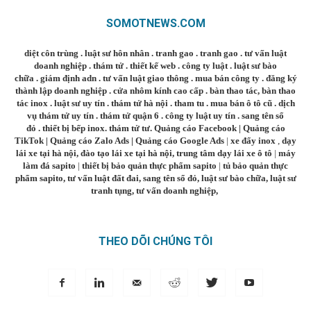
SOMOTNEWS.COM
diệt côn trùng
.
luật sư hôn nhân
.
tranh gao
.
tranh gao
.
tư vấn luật
doanh nghiệp
.
thám tử
.
thiết kế web
.
công ty luật
.
luật sư bào
chữa
.
giám định adn
.
tư vấn luật giao thông
.
mua bán công ty
.
đăng ký
thành lập doanh nghiệp
.
cửa nhôm kính cao cấp
.
bàn thao tác
,
bàn thao
tác inox
.
luật sư uy tín
.
thám tử hà nội
.
tham tu
.
mua bán ô tô cũ
.
dịch
vụ thám tử uy tín
.
thám tử quận 6
.
công ty luật uy tín
.
sang tên sổ
đỏ
.
thiết bị bếp inox
.
thám tử tư
.
Quảng cáo Facebook
|
Quảng cáo
TikTok
|
Quảng cáo Zalo Ads
|
Quảng cáo Google Ads
|
xe đẩy inox
,
dạy
lái xe tại hà nội
,
đào tạo lái xe tại hà nội
,
trung tâm dạy lái xe ô tô
|
máy
làm đá sapito
|
thiết bị bảo quản thực phẩm sapito
|
tủ bảo quản thực
phẩm sapito
,
tư vấn luật đất đai
,
sang tên sổ đỏ
,
luật sư bào chữa
,
luật sư
tranh tụng
,
tư vấn doanh nghiệp
,
THEO DÕI CHÚNG TÔI