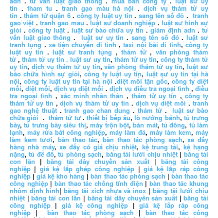
adn
.
tư vấn luật giao thông
.
mua bán công ty
.
luật sư uy
tín
.
tham tu
.
tranh gạo màu hà nội
.
dịch vụ thám tử uy
tín
.
thám tử quận 6
.
công ty luật uy tín
.
sang tên sổ đỏ
.
tranh
gao việt
.
tranh gao mau
.
luật sư doanh nghiệp
.
luật sư hình sự
giỏi
.
công ty luật
.
luật sư bào chữa uy tín
.
giám định adn
.
tư
vấn luật giao thông
.
luật sư uy tín
.
sang tên sổ đỏ
.
luật sư
tranh tụng
.
xe tiện chuyến đi tỉnh
,
taxi nội bài đi tỉnh
,
công ty
luật uy tín
.
luật sư tranh tụng
,
thám tử
,
văn phòng thám
tử
,
thám tử uy tín .
luật sư uy tín
,
thám tử uy tín
,
công ty thám tử
uy tín
,
dịch vụ thám tử uy tín
,
văn phòng thám tử uy tín
,
luật sư
bào chữa hình sự giỏi
,
công ty luật uy tín
,
luật sư uy tín tại hà
nội
,
công ty luật uy tín tại hà nội
.
diệt mối tận gốc
,
công ty diệt
mối
,
diệt mối
,
dịch vụ diệt mối
.
dịch vụ điều tra ngoại tình
,
điều
tra ngoại tình
,
xác minh nhân thân
,
thám tử uy tín
,
công ty
thám tử uy tín
,
dịch vụ thám tử uy tín
.
dịch vụ diệt mối
.
tranh
gao nghệ thuật
.
tranh gao chan dung
.
thám tử
.
luật sư bào
chữa giỏi
.
thám tử tư
.
thiết bị bếp âu
,
lò nướng bánh
,
tủ trưng
bày
,
tủ trưng bày siêu thị
,
máy trộn bột
,
bàn mát
,
tủ đông
,
tủ làm
lạnh
,
máy rửa bát công nghiệp
,
máy làm đá
,
máy làm kem
,
máy
làm kem tươi
,
bàn thao tác
,
bàn thao tác phòng sạch
,
xe đẩy
hàng nhà máy
,
xe đẩy có giá chịu nhiệt
,
kệ trung tải
,
kệ hạng
nặng
,
tủ để đồ
,
tủ phòng sạch
,
băng tải lưới chịu nhiệt
|
băng tải
con lăn
|
băng tải dây chuyền sản xuất
|
băng tải công
nghiệp
|
giá kệ lắp ghép công nghiệp
|
giá kệ lắp ráp công
nghiệp
|
giá kệ kho hàng
|
bàn thao tác phòng sạch
|
bàn thao tác
công nghiệp
|
bàn thao tác chống tĩnh điện
|
bàn thao tác khung
nhôm định hình
|
băng tải xích nhựa và inox
|
băng tải lưới chịu
nhiệt
|
băng tải con lăn
|
băng tải dây chuyền sản xuất
|
băng tải
công nghiệp
|
giá kệ công nghiệp
|
giá kệ lắp ráp công
nghiệp
|
bàn thao tác phòng sạch
|
bàn thao tác công