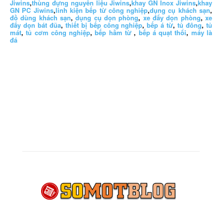
Jiwins
,
thùng đựng nguyên liệu Jiwins
,
khay GN Inox Jiwins
,
khay
GN PC Jiwins
,
linh kiện bếp từ công nghiệp
,
dụng cụ khách sạn
,
đồ dùng khách sạn
,
dụng cụ dọn phòng
,
xe đẩy dọn phòng
,
xe
đẩy dọn bát đũa
,
thiết bị bếp công nghiệp
,
bếp á từ
,
tủ đông
,
tủ
mát
,
tủ cơm công nghiệp
,
bếp hầm từ
,
bếp á quạt thổi
,
máy là
đá