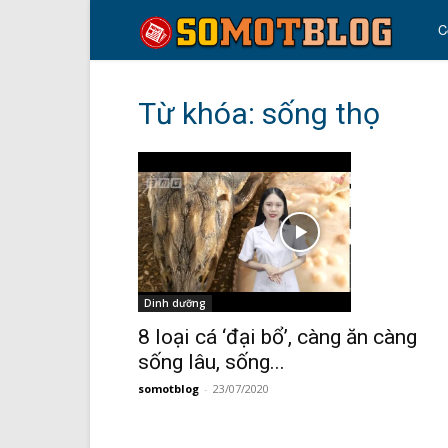
so
C
mo
Từ khóa: sống thọ
blo
Dinh dưỡng
8 loại cá ‘đại bổ’, càng ăn càng
sống lâu, sống...
somotblog
-
23/07/2020