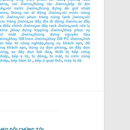
wins
,
vòi Jiwins
,
thùng rác Jiwins
,
bếp từ âm
uầy
,
vòi nước jiwins
,
thùng đựng đá giữ nhiệt
wins
,
thùng rác di động Jiwins
,
vòi nước nóng
nh Jiwins
,
vòi phun tráng nóng lạnh jiwins
,
vòi
un tráng jiwins
,
xe đẩy đĩa di động Jiwins,
xe đẩy
a điều chỉnh Jiwins
,
xe đẩy rack Jiwins
,
rack rửa ly
wins
,
khay đựng topping Jiwins
,
khay phục vụ
hữ nhật Jiwins
,
thùng đựng nguyên liệu
wins
,
khay GN Inox Jiwins
,
khay GN PC Jiwins
,
linh
iện bếp từ công nghiệp
,
dụng cụ khách sạn
,
đồ
ùng khách sạn
,
dụng cụ dọn phòng
,
xe đẩy dọn
hòng
,
xe đẩy dọn bát đũa
,
thiết bị bếp công
ghiệp
,
bếp á từ
,
tủ đông
,
tủ mát
,
tủ cơm công
ghiệp
,
bếp hầm từ
,
bếp á quạt thổi
,
máy là đá
HEO DÕI CHÚNG TÔI