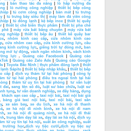
ặng
|
bàn thao tác đa năng
|
lò hấp nướng đa
ăng
|
lò nướng công nghiệp
|
thiết bị bếp công
ghiệp
|
tủ cơm công nghiệp
|
bàn mát
|
tủ trưng
ày
|
tủ trưng bày siêu thị
|
máy làm đá viên công
ghiệp
|
tủ đông lạnh
|
kệ bếp inox
|
thiết bị quầy
r
|
thiết bị chế biến thực phẩm
|
thiết bị pha chế
à phê
|
máy rửa bát băng chuyền
|
máy rửa bát
ông nghiệp
|
thiết bị bếp âu
|
thiết kế quầy bar
ox
,
nhôm kính cao cấp
,
cửa nhôm kính cao
ấp
,
cửa nhôm cao cấp
,
cửa kính cường lực
,
cầu
ang kính cường lực
,
giếng trời tự đóng mở
,
ban
ông mở tự động
,
vách ngăn nhôm kính
,
vách kính
ường lực
.
Quảng cáo Facebook
|
Quảng cáo
kTok
|
Quảng cáo Zalo Ads
|
Quảng cáo Google
ds
|
Toyota Bắc Ninh |
thực phẩm đông lạnh
|
thiết
 lạnh Sápito
|
thiết bị bếp nhập khẩu
, |
thiết bị bếp
ao cấp
|
dịch vụ thám tử tại hải phòng
|
công ty
ám tử tại hải phòng
|
điều tra ngoại tình tại hải
hòng
|
thám tử uy tín tại hải phòng
|
tư vấn luật
t đai
,
sang tên sổ đỏ
,
luật sư bào chữa
,
luật sư
anh tụng
,
tư vấn doanh nghiệp
,
xe đẩy hàng
,
dụng
 khách sạn cao cấp
,
taxi nội bài
,
taxi nội bài giá
,
bảng giá taxi nội bài
,
taxi nội bài
,
taxi sân
y
,
xe sân bay
,
xe du lịch
,
xe hà nội đi thanh
oá
,
xe hà nội đi ninh bình
,
xe hà nội đi nam
nh
,
xe hà nội đi quảng ninh
,
xe hà nội đi thái
nh
,
trung tâm dạy lái xe
,
dạy lái xe hà nội
,
dịch vụ
ám tử uy tín tại hà nội
,
suất ăn công nghiệp
,
suất
n trường học
,
dịch vụ tiệc cưới
,
dịch vụ tiệc sự
ện
,
cung ứng thực phẩm an toàn
,
jiwins
,
rack