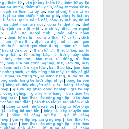
ng
,
thám tử
,
văn phòng thám tử
,
thám tử uy tín
luật sư uy tín
,
thám tử uy tín
,
công ty thám tử uy
n
,
dịch vụ thám tử uy tín
,
văn phòng thám tử uy
n
,
luật sư bào chữa hình sự giỏi
,
công ty luật uy
n
,
luật sư uy tín tại hà nội
,
công ty luật uy tín tại
à nội
.
diệt mối tận gốc
,
công ty diệt mối
,
diệt
ối
,
dịch vụ diệt mối
.
dịch vụ điều tra ngoại
nh
,
điều tra ngoại tình
,
xác minh nhân
ân
,
thám tử uy tín
,
công ty thám tử uy tín
,
dịch
 thám tử uy tín
.
dịch vụ diệt mối
.
tranh gao
hệ thuật
.
tranh gao chan dung
.
thám tử
.
luật
 bào chữa giỏi
.
thám tử tư
.
thiết bị bếp âu
,
lò
ướng bánh
,
tủ trưng bày
,
tủ trưng bày siêu
ị
,
máy trộn bột
,
bàn mát
,
tủ đông
,
tủ làm
nh
,
máy rửa bát công nghiệp
,
máy làm đá
,
máy
àm kem
,
máy làm kem tươi
,
bàn thao tác
,
bàn thao
c phòng sạch
,
xe đẩy hàng nhà máy
,
xe đẩy có giá
ịu nhiệt
,
kệ trung tải
,
kệ hạng nặng
,
tủ để đồ
,
tủ
hòng sạch
,
băng tải lưới chịu nhiệt
|
băng tải con
n
|
băng tải dây chuyền sản xuất
|
băng tải công
ghiệp
|
giá kệ lắp ghép công nghiệp
|
giá kệ lắp
áp công nghiệp
|
giá kệ kho hàng
|
bàn thao tác
hòng sạch
|
bàn thao tác công nghiệp
|
bàn thao
c chống tĩnh điện
|
bàn thao tác khung nhôm định
nh
|
băng tải xích nhựa và inox
|
băng tải lưới chịu
iệt
|
băng tải con lăn
|
băng tải dây chuyền sản
ất
|
băng tải công nghiệp
|
giá kệ công
ghiệp
|
giá kệ lắp ráp công nghiệp
|
bàn thao tác
hòng sạch
|
bàn thao tác công nghiệp
|
bàn thao
ác chống tĩnh điện
|
kệ trung tải
|
kệ hạng