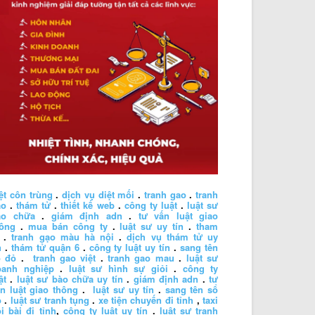
ệt côn trùng
.
dịch vụ diệt mối
.
tranh gao
.
tranh
ao
.
thám tử
.
thiết kế web
.
công ty luật
.
luật sư
ào chữa
.
giám định adn
.
tư vấn luật giao
hông
.
mua bán công ty
.
luật sư uy tín
.
tham
.
tranh gạo màu hà nội
.
dịch vụ thám tử uy
n
.
thám tử quận 6
.
công ty luật uy tín
.
sang tên
ổ đỏ
.
tranh gao việt
.
tranh gao mau
.
luật sư
oanh nghiệp
.
luật sư hình sự giỏi
.
công ty
ật
.
luật sư bào chữa uy tín
.
giám định adn
.
tư
n luật giao thông
.
luật sư uy tín
.
sang tên sổ
ỏ
.
luật sư tranh tụng
.
xe tiện chuyến đi tỉnh
,
taxi
i bài đi tỉnh
,
công ty luật uy tín
.
luật sư tranh