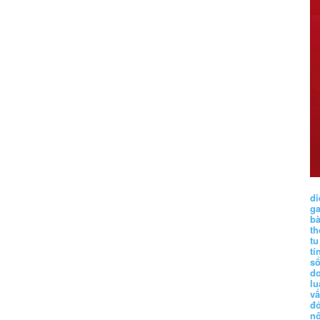
di
g
b
t
tu
tí
s
d
lu
vấ
đ
nộ