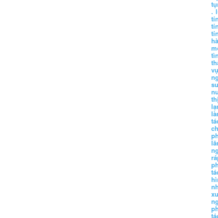
tụ
.
tí
tí
tí
h
m
tì
th
vụ
ng
sư
n
th
lạ
l
tá
ch
p
lă
n
r
p
tá
hì
nh
xu
n
p
t