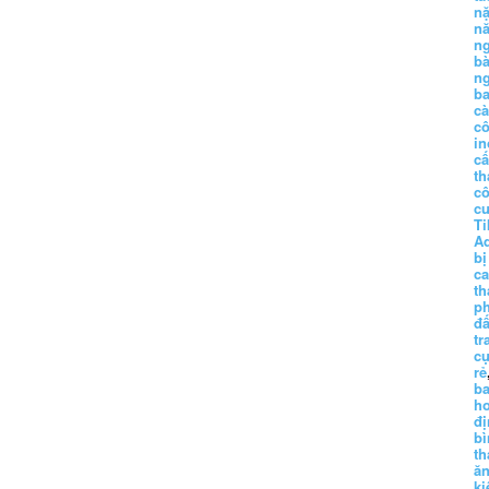
n
n
n
b
n
ba
c
c
in
c
th
c
c
Ti
A
bị
c
th
p
đấ
tr
cụ
rẻ
ba
h
đị
bì
th
ă
ki