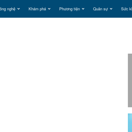
ông nghệ
Khám phá
Phương tiện
Quân sự
Sức k
t
g