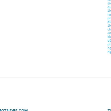
Ji
q
Ji
lạ
ph
đĩ
Ji
c
Ji
k
d
p
n
n
MOTNEWS.COM
T