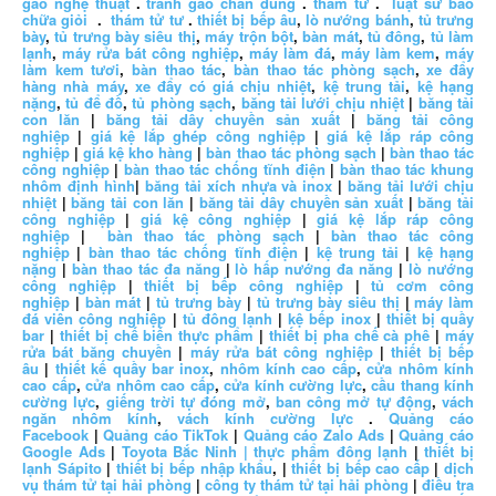
gao nghệ thuật
.
tranh gao chan dung
.
thám tử
.
luật sư bào
chữa giỏi
.
thám tử tư
.
thiết bị bếp âu
,
lò nướng bánh
,
tủ trưng
bày
,
tủ trưng bày siêu thị
,
máy trộn bột
,
bàn mát
,
tủ đông
,
tủ làm
lạnh
,
máy rửa bát công nghiệp
,
máy làm đá
,
máy làm kem
,
máy
làm kem tươi
,
bàn thao tác
,
bàn thao tác phòng sạch
,
xe đẩy
hàng nhà máy
,
xe đẩy có giá chịu nhiệt
,
kệ trung tải
,
kệ hạng
nặng
,
tủ để đồ
,
tủ phòng sạch
,
băng tải lưới chịu nhiệt
|
băng tải
con lăn
|
băng tải dây chuyền sản xuất
|
băng tải công
nghiệp
|
giá kệ lắp ghép công nghiệp
|
giá kệ lắp ráp công
nghiệp
|
giá kệ kho hàng
|
bàn thao tác phòng sạch
|
bàn thao tác
công nghiệp
|
bàn thao tác chống tĩnh điện
|
bàn thao tác khung
nhôm định hình
|
băng tải xích nhựa và inox
|
băng tải lưới chịu
nhiệt
|
băng tải con lăn
|
băng tải dây chuyền sản xuất
|
băng tải
công nghiệp
|
giá kệ công nghiệp
|
giá kệ lắp ráp công
nghiệp
|
bàn thao tác phòng sạch
|
bàn thao tác công
nghiệp
|
bàn thao tác chống tĩnh điện
|
kệ trung tải
|
kệ hạng
nặng
|
bàn thao tác đa năng
|
lò hấp nướng đa năng
|
lò nướng
công nghiệp
|
thiết bị bếp công nghiệp
|
tủ cơm công
nghiệp
|
bàn mát
|
tủ trưng bày
|
tủ trưng bày siêu thị
|
máy làm
đá viên công nghiệp
|
tủ đông lạnh
|
kệ bếp inox
|
thiết bị quầy
bar
|
thiết bị chế biến thực phẩm
|
thiết bị pha chế cà phê
|
máy
rửa bát băng chuyền
|
máy rửa bát công nghiệp
|
thiết bị bếp
âu
|
thiết kế quầy bar inox
,
nhôm kính cao cấp
,
cửa nhôm kính
cao cấp
,
cửa nhôm cao cấp
,
cửa kính cường lực
,
cầu thang kính
cường lực
,
giếng trời tự đóng mở
,
ban công mở tự động
,
vách
ngăn nhôm kính
,
vách kính cường lực
.
Quảng cáo
Facebook
|
Quảng cáo TikTok
|
Quảng cáo Zalo Ads
|
Quảng cáo
Google Ads
|
Toyota Bắc Ninh |
thực phẩm đông lạnh
|
thiết bị
lạnh Sápito
|
thiết bị bếp nhập khẩu
, |
thiết bị bếp cao cấp
|
dịch
vụ thám tử tại hải phòng
|
công ty thám tử tại hải phòng
|
điều tra