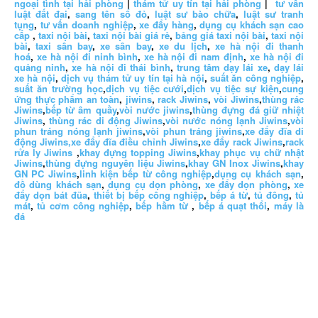
ngoại tình tại hải phòng
|
thám tử uy tín tại hải phòng
|
tư vấn
luật đất đai
,
sang tên sổ đỏ
,
luật sư bào chữa
,
luật sư tranh
tụng
,
tư vấn doanh nghiệp
,
xe đẩy hàng
,
dụng cụ khách sạn cao
cấp
,
taxi nội bài
,
taxi nội bài giá rẻ
,
bảng giá taxi nội bài
,
taxi nội
bài
,
taxi sân bay
,
xe sân bay
,
xe du lịch
,
xe hà nội đi thanh
hoá
,
xe hà nội đi ninh bình
,
xe hà nội đi nam định
,
xe hà nội đi
quảng ninh
,
xe hà nội đi thái bình
,
trung tâm dạy lái xe
,
dạy lái
xe hà nội
,
dịch vụ thám tử uy tín tại hà nội
,
suất ăn công nghiệp
,
suất ăn trường học
,
dịch vụ tiệc cưới
,
dịch vụ tiệc sự kiện
,
cung
ứng thực phẩm an toàn
,
jiwins
,
rack Jiwins
,
vòi Jiwins
,
thùng rác
Jiwins
,
bếp từ âm quầy
,
vòi nước jiwins
,
thùng đựng đá giữ nhiệt
Jiwins
,
thùng rác di động Jiwins
,
vòi nước nóng lạnh Jiwins
,
vòi
phun tráng nóng lạnh jiwins
,
vòi phun tráng jiwins
,
xe đẩy đĩa di
động Jiwins,
xe đẩy đĩa điều chỉnh Jiwins
,
xe đẩy rack Jiwins
,
rack
rửa ly Jiwins
,
khay đựng topping Jiwins
,
khay phục vụ chữ nhật
Jiwins
,
thùng đựng nguyên liệu Jiwins
,
khay GN Inox Jiwins
,
khay
GN PC Jiwins
,
linh kiện bếp từ công nghiệp
,
dụng cụ khách sạn
,
đồ dùng khách sạn
,
dụng cụ dọn phòng
,
xe đẩy dọn phòng
,
xe
đẩy dọn bát đũa
,
thiết bị bếp công nghiệp
,
bếp á từ
,
tủ đông
,
tủ
mát
,
tủ cơm công nghiệp
,
bếp hầm từ
,
bếp á quạt thổi
,
máy là
đá