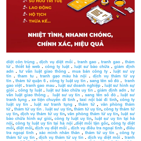
diệt côn trùng
.
dịch vụ diệt mối
.
tranh gao
.
tranh gao
.
thám
tử
.
thiết kế web
.
công ty luật
.
luật sư bào chữa
.
giám định
adn
.
tư vấn luật giao thông
.
mua bán công ty
.
luật sư uy
tín
.
tham tu
.
tranh gạo màu hà nội
.
dịch vụ thám tử uy
tín
.
thám tử quận 6
.
công ty luật uy tín
.
sang tên sổ đỏ
.
tranh
gao việt
.
tranh gao mau
.
luật sư doanh nghiệp
.
luật sư hình sự
giỏi
.
công ty luật
.
luật sư bào chữa uy tín
.
giám định adn
.
tư
vấn luật giao thông
.
luật sư uy tín
.
sang tên sổ đỏ
.
luật sư
tranh tụng
.
xe tiện chuyến đi tỉnh
,
taxi nội bài đi tỉnh
,
công ty
luật uy tín
.
luật sư tranh tụng
,
thám tử
,
văn phòng thám
tử
,
thám tử uy tín .
luật sư uy tín
,
thám tử uy tín
,
công ty thám tử
uy tín
,
dịch vụ thám tử uy tín
,
văn phòng thám tử uy tín
,
luật sư
bào chữa hình sự giỏi
,
công ty luật uy tín
,
luật sư uy tín tại hà
nội
,
công ty luật uy tín tại hà nội
.
diệt mối tận gốc
,
công ty diệt
mối
,
diệt mối
,
dịch vụ diệt mối
.
dịch vụ điều tra ngoại tình
,
điều
tra ngoại tình
,
xác minh nhân thân
,
thám tử uy tín
,
công ty
thám tử uy tín
,
dịch vụ thám tử uy tín
.
dịch vụ diệt mối
.
tranh