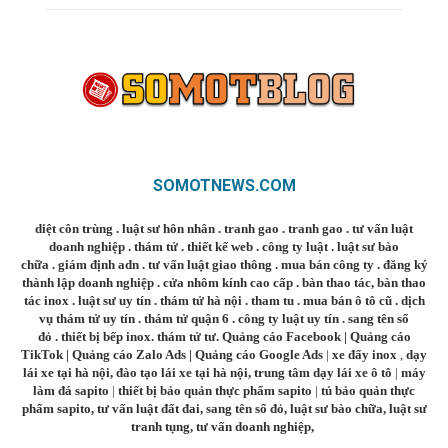
SOMOTNEWS.COM
diệt côn trùng
.
luật sư hôn nhân
.
tranh gao
.
tranh gao
.
tư vấn luật
doanh nghiệp
.
thám tử
.
thiết kế web
.
công ty luật
.
luật sư bào
chữa
.
giám định adn
.
tư vấn luật giao thông
.
mua bán công ty
.
đăng ký
thành lập doanh nghiệp
.
cửa nhôm kính cao cấp
.
bàn thao tác
,
bàn thao
tác inox
.
luật sư uy tín
.
thám tử hà nội
.
tham tu
.
mua bán ô tô cũ
.
dịch
vụ thám tử uy tín
.
thám tử quận 6
.
công ty luật uy tín
.
sang tên sổ
đỏ
.
thiết bị bếp inox
.
thám tử tư
.
Quảng cáo Facebook
|
Quảng cáo
TikTok
|
Quảng cáo Zalo Ads
|
Quảng cáo Google Ads
|
xe đẩy inox
,
dạy
lái xe tại hà nội
,
đào tạo lái xe tại hà nội
,
trung tâm dạy lái xe ô tô
|
máy
làm đá sapito
|
thiết bị bảo quản thực phẩm sapito
|
tủ bảo quản thực
phẩm sapito
,
tư vấn luật đất đai
,
sang tên sổ đỏ
,
luật sư bào chữa
,
luật sư
tranh tụng
,
tư vấn doanh nghiệp
,