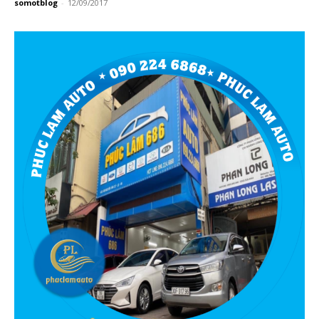
somotblog
-
12/09/2017