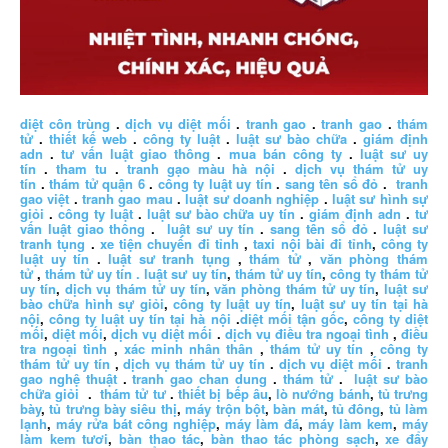
diệt côn trùng
.
dịch vụ diệt mối
.
tranh gao
.
tranh gao
.
thám
tử
.
thiết kế web
.
công ty luật
.
luật sư bào chữa
.
giám định
adn
.
tư vấn luật giao thông
.
mua bán công ty
.
luật sư uy
tín
.
tham tu
.
tranh gạo màu hà nội
.
dịch vụ thám tử uy
tín
.
thám tử quận 6
.
công ty luật uy tín
.
sang tên sổ đỏ
.
tranh
gao việt
.
tranh gao mau
.
luật sư doanh nghiệp
.
luật sư hình sự
giỏi
.
công ty luật
.
luật sư bào chữa uy tín
.
giám định adn
.
tư
vấn luật giao thông
.
luật sư uy tín
.
sang tên sổ đỏ
.
luật sư
tranh tụng
.
xe tiện chuyến đi tỉnh
,
taxi nội bài đi tỉnh
,
công ty
luật uy tín
.
luật sư tranh tụng
,
thám tử
,
văn phòng thám
tử
,
thám tử uy tín .
luật sư uy tín
,
thám tử uy tín
,
công ty thám tử
uy tín
,
dịch vụ thám tử uy tín
,
văn phòng thám tử uy tín
,
luật sư
bào chữa hình sự giỏi
,
công ty luật uy tín
,
luật sư uy tín tại hà
nội
,
công ty luật uy tín tại hà nội
.
diệt mối tận gốc
,
công ty diệt
mối
,
diệt mối
,
dịch vụ diệt mối
.
dịch vụ điều tra ngoại tình
,
điều
tra ngoại tình
,
xác minh nhân thân
,
thám tử uy tín
,
công ty
thám tử uy tín
,
dịch vụ thám tử uy tín
.
dịch vụ diệt mối
.
tranh
gao nghệ thuật
.
tranh gao chan dung
.
thám tử
.
luật sư bào
chữa giỏi
.
thám tử tư
.
thiết bị bếp âu
,
lò nướng bánh
,
tủ trưng
bày
,
tủ trưng bày siêu thị
,
máy trộn bột
,
bàn mát
,
tủ đông
,
tủ làm
lạnh
,
máy rửa bát công nghiệp
,
máy làm đá
,
máy làm kem
,
máy
làm kem tươi
,
bàn thao tác
,
bàn thao tác phòng sạch
,
xe đẩy