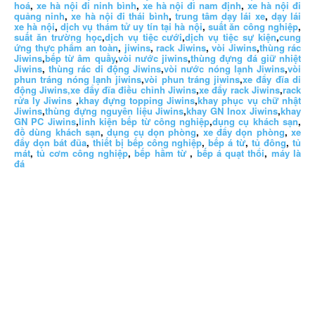
hoá
,
xe hà nội đi ninh bình
,
xe hà nội đi nam định
,
xe hà nội đi
quảng ninh
,
xe hà nội đi thái bình
,
trung tâm dạy lái xe
,
dạy lái
xe hà nội
,
dịch vụ thám tử uy tín tại hà nội
,
suất ăn công nghiệp
,
suất ăn trường học
,
dịch vụ tiệc cưới
,
dịch vụ tiệc sự kiện
,
cung
ứng thực phẩm an toàn
,
jiwins
,
rack Jiwins
,
vòi Jiwins
,
thùng rác
Jiwins
,
bếp từ âm quầy
,
vòi nước jiwins
,
thùng đựng đá giữ nhiệt
Jiwins
,
thùng rác di động Jiwins
,
vòi nước nóng lạnh Jiwins
,
vòi
phun tráng nóng lạnh jiwins
,
vòi phun tráng jiwins
,
xe đẩy đĩa di
động Jiwins,
xe đẩy đĩa điều chỉnh Jiwins
,
xe đẩy rack Jiwins
,
rack
rửa ly Jiwins
,
khay đựng topping Jiwins
,
khay phục vụ chữ nhật
Jiwins
,
thùng đựng nguyên liệu Jiwins
,
khay GN Inox Jiwins
,
khay
GN PC Jiwins
,
linh kiện bếp từ công nghiệp
,
dụng cụ khách sạn
,
đồ dùng khách sạn
,
dụng cụ dọn phòng
,
xe đẩy dọn phòng
,
xe
đẩy dọn bát đũa
,
thiết bị bếp công nghiệp
,
bếp á từ
,
tủ đông
,
tủ
mát
,
tủ cơm công nghiệp
,
bếp hầm từ
,
bếp á quạt thổi
,
máy là
đá