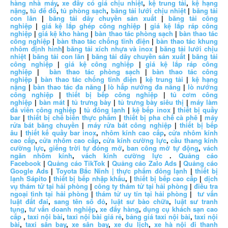
hàng nhà máy
,
xe đẩy có giá chịu nhiệt
,
kệ trung tải
,
kệ hạng
nặng
,
tủ để đồ
,
tủ phòng sạch
,
băng tải lưới chịu nhiệt
|
băng tải
con lăn
|
băng tải dây chuyền sản xuất
|
băng tải công
nghiệp
|
giá kệ lắp ghép công nghiệp
|
giá kệ lắp ráp công
nghiệp
|
giá kệ kho hàng
|
bàn thao tác phòng sạch
|
bàn thao tác
công nghiệp
|
bàn thao tác chống tĩnh điện
|
bàn thao tác khung
nhôm định hình
|
băng tải xích nhựa và inox
|
băng tải lưới chịu
nhiệt
|
băng tải con lăn
|
băng tải dây chuyền sản xuất
|
băng tải
công nghiệp
|
giá kệ công nghiệp
|
giá kệ lắp ráp công
nghiệp
|
bàn thao tác phòng sạch
|
bàn thao tác công
nghiệp
|
bàn thao tác chống tĩnh điện
|
kệ trung tải
|
kệ hạng
nặng
|
bàn thao tác đa năng
|
lò hấp nướng đa năng
|
lò nướng
công nghiệp
|
thiết bị bếp công nghiệp
|
tủ cơm công
nghiệp
|
bàn mát
|
tủ trưng bày
|
tủ trưng bày siêu thị
|
máy làm
đá viên công nghiệp
|
tủ đông lạnh
|
kệ bếp inox
|
thiết bị quầy
bar
|
thiết bị chế biến thực phẩm
|
thiết bị pha chế cà phê
|
máy
rửa bát băng chuyền
|
máy rửa bát công nghiệp
|
thiết bị bếp
âu
|
thiết kế quầy bar inox
,
nhôm kính cao cấp
,
cửa nhôm kính
cao cấp
,
cửa nhôm cao cấp
,
cửa kính cường lực
,
cầu thang kính
cường lực
,
giếng trời tự đóng mở
,
ban công mở tự động
,
vách
ngăn nhôm kính
,
vách kính cường lực
.
Quảng cáo
Facebook
|
Quảng cáo TikTok
|
Quảng cáo Zalo Ads
|
Quảng cáo
Google Ads
|
Toyota Bắc Ninh |
thực phẩm đông lạnh
|
thiết bị
lạnh Sápito
|
thiết bị bếp nhập khẩu
, |
thiết bị bếp cao cấp
|
dịch
vụ thám tử tại hải phòng
|
công ty thám tử tại hải phòng
|
điều tra
ngoại tình tại hải phòng
|
thám tử uy tín tại hải phòng
|
tư vấn
luật đất đai
,
sang tên sổ đỏ
,
luật sư bào chữa
,
luật sư tranh
tụng
,
tư vấn doanh nghiệp
,
xe đẩy hàng
,
dụng cụ khách sạn cao
cấp
,
taxi nội bài
,
taxi nội bài giá rẻ
,
bảng giá taxi nội bài
,
taxi nội
bài
,
taxi sân bay
,
xe sân bay
,
xe du lịch
,
xe hà nội đi thanh