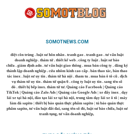
SOMOTNEWS.COM
diệt côn trùng
.
luật sư hôn nhân
.
tranh gao
.
tranh gao
.
tư vấn luật
doanh nghiệp
.
thám tử
.
thiết kế web
.
công ty luật
.
luật sư bào
chữa
.
giám định adn
.
tư vấn luật giao thông
.
mua bán công ty
.
đăng ký
thành lập doanh nghiệp
.
cửa nhôm kính cao cấp
.
bàn thao tác
,
bàn thao
tác inox
.
luật sư uy tín
.
thám tử hà nội
.
tham tu
.
mua bán ô tô cũ
.
dịch
vụ thám tử uy tín
.
thám tử quận 6
.
công ty luật uy tín
.
sang tên sổ
đỏ
.
thiết bị bếp inox
.
thám tử tư
.
Quảng cáo Facebook
|
Quảng cáo
TikTok
|
Quảng cáo Zalo Ads
|
Quảng cáo Google Ads
|
xe đẩy inox
,
dạy
lái xe tại hà nội
,
đào tạo lái xe tại hà nội
,
trung tâm dạy lái xe ô tô
|
máy
làm đá sapito
|
thiết bị bảo quản thực phẩm sapito
|
tủ bảo quản thực
phẩm sapito
,
tư vấn luật đất đai
,
sang tên sổ đỏ
,
luật sư bào chữa
,
luật sư
tranh tụng
,
tư vấn doanh nghiệp
,