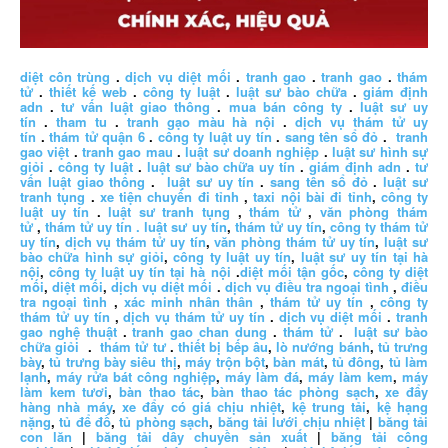
diệt côn trùng
.
dịch vụ diệt mối
.
tranh gao
.
tranh gao
.
thám
tử
.
thiết kế web
.
công ty luật
.
luật sư bào chữa
.
giám định
adn
.
tư vấn luật giao thông
.
mua bán công ty
.
luật sư uy
tín
.
tham tu
.
tranh gạo màu hà nội
.
dịch vụ thám tử uy
tín
.
thám tử quận 6
.
công ty luật uy tín
.
sang tên sổ đỏ
.
tranh
gao việt
.
tranh gao mau
.
luật sư doanh nghiệp
.
luật sư hình sự
giỏi
.
công ty luật
.
luật sư bào chữa uy tín
.
giám định adn
.
tư
vấn luật giao thông
.
luật sư uy tín
.
sang tên sổ đỏ
.
luật sư
tranh tụng
.
xe tiện chuyến đi tỉnh
,
taxi nội bài đi tỉnh
,
công ty
luật uy tín
.
luật sư tranh tụng
,
thám tử
,
văn phòng thám
tử
,
thám tử uy tín .
luật sư uy tín
,
thám tử uy tín
,
công ty thám tử
uy tín
,
dịch vụ thám tử uy tín
,
văn phòng thám tử uy tín
,
luật sư
bào chữa hình sự giỏi
,
công ty luật uy tín
,
luật sư uy tín tại hà
nội
,
công ty luật uy tín tại hà nội
.
diệt mối tận gốc
,
công ty diệt
mối
,
diệt mối
,
dịch vụ diệt mối
.
dịch vụ điều tra ngoại tình
,
điều
tra ngoại tình
,
xác minh nhân thân
,
thám tử uy tín
,
công ty
thám tử uy tín
,
dịch vụ thám tử uy tín
.
dịch vụ diệt mối
.
tranh
gao nghệ thuật
.
tranh gao chan dung
.
thám tử
.
luật sư bào
chữa giỏi
.
thám tử tư
.
thiết bị bếp âu
,
lò nướng bánh
,
tủ trưng
bày
,
tủ trưng bày siêu thị
,
máy trộn bột
,
bàn mát
,
tủ đông
,
tủ làm
lạnh
,
máy rửa bát công nghiệp
,
máy làm đá
,
máy làm kem
,
máy
làm kem tươi
,
bàn thao tác
,
bàn thao tác phòng sạch
,
xe đẩy
hàng nhà máy
,
xe đẩy có giá chịu nhiệt
,
kệ trung tải
,
kệ hạng
nặng
,
tủ để đồ
,
tủ phòng sạch
,
băng tải lưới chịu nhiệt
|
băng tải
con lăn
|
băng tải dây chuyền sản xuất
|
băng tải công