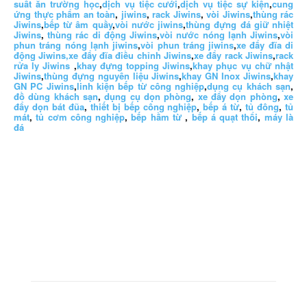
suất ăn trường học
,
dịch vụ tiệc cưới
,
dịch vụ tiệc sự kiện
,
cung
ứng thực phẩm an toàn
,
jiwins
,
rack Jiwins
,
vòi Jiwins
,
thùng rác
Jiwins
,
bếp từ âm quầy
,
vòi nước jiwins
,
thùng đựng đá giữ nhiệt
Jiwins
,
thùng rác di động Jiwins
,
vòi nước nóng lạnh Jiwins
,
vòi
phun tráng nóng lạnh jiwins
,
vòi phun tráng jiwins
,
xe đẩy đĩa di
động Jiwins,
xe đẩy đĩa điều chỉnh Jiwins
,
xe đẩy rack Jiwins
,
rack
rửa ly Jiwins
,
khay đựng topping Jiwins
,
khay phục vụ chữ nhật
Jiwins
,
thùng đựng nguyên liệu Jiwins
,
khay GN Inox Jiwins
,
khay
GN PC Jiwins
,
linh kiện bếp từ công nghiệp
,
dụng cụ khách sạn
,
đồ dùng khách sạn
,
dụng cụ dọn phòng
,
xe đẩy dọn phòng
,
xe
đẩy dọn bát đũa
,
thiết bị bếp công nghiệp
,
bếp á từ
,
tủ đông
,
tủ
mát
,
tủ cơm công nghiệp
,
bếp hầm từ
,
bếp á quạt thổi
,
máy là
đá