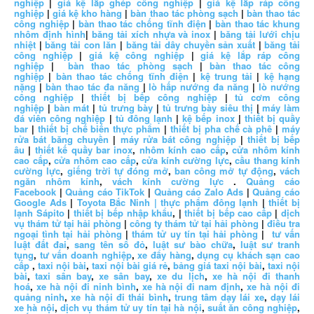
nghiệp
|
giá kệ lắp ghép công nghiệp
|
giá kệ lắp ráp công
nghiệp
|
giá kệ kho hàng
|
bàn thao tác phòng sạch
|
bàn thao tác
công nghiệp
|
bàn thao tác chống tĩnh điện
|
bàn thao tác khung
nhôm định hình
|
băng tải xích nhựa và inox
|
băng tải lưới chịu
nhiệt
|
băng tải con lăn
|
băng tải dây chuyền sản xuất
|
băng tải
công nghiệp
|
giá kệ công nghiệp
|
giá kệ lắp ráp công
nghiệp
|
bàn thao tác phòng sạch
|
bàn thao tác công
nghiệp
|
bàn thao tác chống tĩnh điện
|
kệ trung tải
|
kệ hạng
nặng
|
bàn thao tác đa năng
|
lò hấp nướng đa năng
|
lò nướng
công nghiệp
|
thiết bị bếp công nghiệp
|
tủ cơm công
nghiệp
|
bàn mát
|
tủ trưng bày
|
tủ trưng bày siêu thị
|
máy làm
đá viên công nghiệp
|
tủ đông lạnh
|
kệ bếp inox
|
thiết bị quầy
bar
|
thiết bị chế biến thực phẩm
|
thiết bị pha chế cà phê
|
máy
rửa bát băng chuyền
|
máy rửa bát công nghiệp
|
thiết bị bếp
âu
|
thiết kế quầy bar inox
,
nhôm kính cao cấp
,
cửa nhôm kính
cao cấp
,
cửa nhôm cao cấp
,
cửa kính cường lực
,
cầu thang kính
cường lực
,
giếng trời tự đóng mở
,
ban công mở tự động
,
vách
ngăn nhôm kính
,
vách kính cường lực
.
Quảng cáo
Facebook
|
Quảng cáo TikTok
|
Quảng cáo Zalo Ads
|
Quảng cáo
Google Ads
|
Toyota Bắc Ninh |
thực phẩm đông lạnh
|
thiết bị
lạnh Sápito
|
thiết bị bếp nhập khẩu
, |
thiết bị bếp cao cấp
|
dịch
vụ thám tử tại hải phòng
|
công ty thám tử tại hải phòng
|
điều tra
ngoại tình tại hải phòng
|
thám tử uy tín tại hải phòng
|
tư vấn
luật đất đai
,
sang tên sổ đỏ
,
luật sư bào chữa
,
luật sư tranh
tụng
,
tư vấn doanh nghiệp
,
xe đẩy hàng
,
dụng cụ khách sạn cao
cấp
,
taxi nội bài
,
taxi nội bài giá rẻ
,
bảng giá taxi nội bài
,
taxi nội
bài
,
taxi sân bay
,
xe sân bay
,
xe du lịch
,
xe hà nội đi thanh
hoá
,
xe hà nội đi ninh bình
,
xe hà nội đi nam định
,
xe hà nội đi
quảng ninh
,
xe hà nội đi thái bình
,
trung tâm dạy lái xe
,
dạy lái
xe hà nội
,
dịch vụ thám tử uy tín tại hà nội
,
suất ăn công nghiệp
,