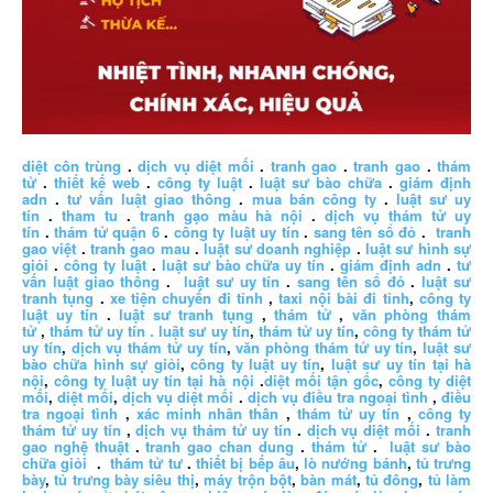
diệt côn trùng
.
dịch vụ diệt mối
.
tranh gao
.
tranh gao
.
thám
tử
.
thiết kế web
.
công ty luật
.
luật sư bào chữa
.
giám định
adn
.
tư vấn luật giao thông
.
mua bán công ty
.
luật sư uy
tín
.
tham tu
.
tranh gạo màu hà nội
.
dịch vụ thám tử uy
tín
.
thám tử quận 6
.
công ty luật uy tín
.
sang tên sổ đỏ
.
tranh
gao việt
.
tranh gao mau
.
luật sư doanh nghiệp
.
luật sư hình sự
giỏi
.
công ty luật
.
luật sư bào chữa uy tín
.
giám định adn
.
tư
vấn luật giao thông
.
luật sư uy tín
.
sang tên sổ đỏ
.
luật sư
tranh tụng
.
xe tiện chuyến đi tỉnh
,
taxi nội bài đi tỉnh
,
công ty
luật uy tín
.
luật sư tranh tụng
,
thám tử
,
văn phòng thám
tử
,
thám tử uy tín .
luật sư uy tín
,
thám tử uy tín
,
công ty thám tử
uy tín
,
dịch vụ thám tử uy tín
,
văn phòng thám tử uy tín
,
luật sư
bào chữa hình sự giỏi
,
công ty luật uy tín
,
luật sư uy tín tại hà
nội
,
công ty luật uy tín tại hà nội
.
diệt mối tận gốc
,
công ty diệt
mối
,
diệt mối
,
dịch vụ diệt mối
.
dịch vụ điều tra ngoại tình
,
điều
tra ngoại tình
,
xác minh nhân thân
,
thám tử uy tín
,
công ty
thám tử uy tín
,
dịch vụ thám tử uy tín
.
dịch vụ diệt mối
.
tranh
gao nghệ thuật
.
tranh gao chan dung
.
thám tử
.
luật sư bào
chữa giỏi
.
thám tử tư
.
thiết bị bếp âu
,
lò nướng bánh
,
tủ trưng
bày
,
tủ trưng bày siêu thị
,
máy trộn bột
,
bàn mát
,
tủ đông
,
tủ làm