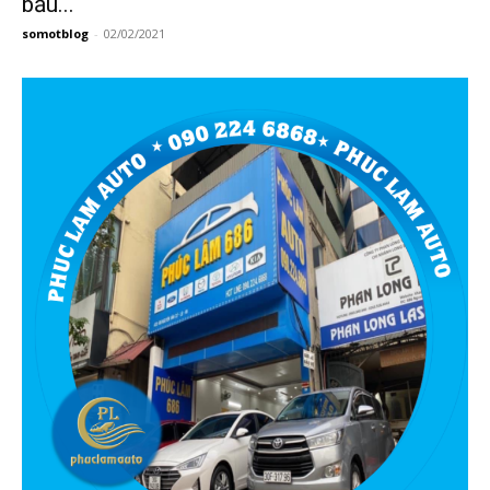
bầu...
somotblog
-
02/02/2021