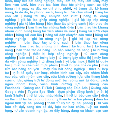
lạnh
,
máy rửa bát công nghiệp
,
máy làm đá
,
máy làm kem
,
máy
làm kem tươi
,
bàn thao tác
,
bàn thao tác phòng sạch
,
xe đẩy
hàng nhà máy
,
xe đẩy có giá chịu nhiệt
,
kệ trung tải
,
kệ hạng
nặng
,
tủ để đồ
,
tủ phòng sạch
,
băng tải lưới chịu nhiệt
|
băng tải
con lăn
|
băng tải dây chuyền sản xuất
|
băng tải công
nghiệp
|
giá kệ lắp ghép công nghiệp
|
giá kệ lắp ráp công
nghiệp
|
giá kệ kho hàng
|
bàn thao tác phòng sạch
|
bàn thao tác
công nghiệp
|
bàn thao tác chống tĩnh điện
|
bàn thao tác khung
nhôm định hình
|
băng tải xích nhựa và inox
|
băng tải lưới chịu
nhiệt
|
băng tải con lăn
|
băng tải dây chuyền sản xuất
|
băng tải
công nghiệp
|
giá kệ công nghiệp
|
giá kệ lắp ráp công
nghiệp
|
bàn thao tác phòng sạch
|
bàn thao tác công
nghiệp
|
bàn thao tác chống tĩnh điện
|
kệ trung tải
|
kệ hạng
nặng
|
bàn thao tác đa năng
|
lò hấp nướng đa năng
|
lò nướng
công nghiệp
|
thiết bị bếp công nghiệp
|
tủ cơm công
nghiệp
|
bàn mát
|
tủ trưng bày
|
tủ trưng bày siêu thị
|
máy làm
đá viên công nghiệp
|
tủ đông lạnh
|
kệ bếp inox
|
thiết bị quầy
bar
|
thiết bị chế biến thực phẩm
|
thiết bị pha chế cà phê
|
máy
rửa bát băng chuyền
|
máy rửa bát công nghiệp
|
thiết bị bếp
âu
|
thiết kế quầy bar inox
,
nhôm kính cao cấp
,
cửa nhôm kính
cao cấp
,
cửa nhôm cao cấp
,
cửa kính cường lực
,
cầu thang kính
cường lực
,
giếng trời tự đóng mở
,
ban công mở tự động
,
vách
ngăn nhôm kính
,
vách kính cường lực
.
Quảng cáo
Facebook
|
Quảng cáo TikTok
|
Quảng cáo Zalo Ads
|
Quảng cáo
Google Ads
|
Toyota Bắc Ninh |
thực phẩm đông lạnh
|
thiết bị
lạnh Sápito
|
thiết bị bếp nhập khẩu
, |
thiết bị bếp cao cấp
|
dịch
vụ thám tử tại hải phòng
|
công ty thám tử tại hải phòng
|
điều tra
ngoại tình tại hải phòng
|
thám tử uy tín tại hải phòng
|
tư vấn
luật đất đai
,
sang tên sổ đỏ
,
luật sư bào chữa
,
luật sư tranh
tụng
,
tư vấn doanh nghiệp
,
xe đẩy hàng
,
dụng cụ khách sạn cao