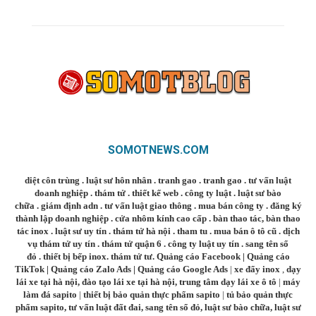
SOMOTNEWS.COM
diệt côn trùng
.
luật sư hôn nhân
.
tranh gao
.
tranh gao
.
tư vấn luật
doanh nghiệp
.
thám tử
.
thiết kế web
.
công ty luật
.
luật sư bào
chữa
.
giám định adn
.
tư vấn luật giao thông
.
mua bán công ty
.
đăng ký
thành lập doanh nghiệp
.
cửa nhôm kính cao cấp
.
bàn thao tác
,
bàn thao
tác inox
.
luật sư uy tín
.
thám tử hà nội
.
tham tu
.
mua bán ô tô cũ
.
dịch
vụ thám tử uy tín
.
thám tử quận 6
.
công ty luật uy tín
.
sang tên sổ
đỏ
.
thiết bị bếp inox
.
thám tử tư
.
Quảng cáo Facebook
|
Quảng cáo
TikTok
|
Quảng cáo Zalo Ads
|
Quảng cáo Google Ads
|
xe đẩy inox
,
dạy
lái xe tại hà nội
,
đào tạo lái xe tại hà nội
,
trung tâm dạy lái xe ô tô
|
máy
làm đá sapito
|
thiết bị bảo quản thực phẩm sapito
|
tủ bảo quản thực
phẩm sapito
,
tư vấn luật đất đai
,
sang tên sổ đỏ
,
luật sư bào chữa
,
luật sư