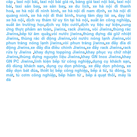
cấp
,
taxi nội bài
,
taxi nội bài giá rẻ
,
bảng giá taxi nội bài
,
taxi nội
bài
,
taxi sân bay
,
xe sân bay
,
xe du lịch
,
xe hà nội đi thanh
hoá
,
xe hà nội đi ninh bình
,
xe hà nội đi nam định
,
xe hà nội đi
quảng ninh
,
xe hà nội đi thái bình
,
trung tâm dạy lái xe
,
dạy lái
xe hà nội
,
dịch vụ thám tử uy tín tại hà nội
,
suất ăn công nghiệp
,
suất ăn trường học
,
dịch vụ tiệc cưới
,
dịch vụ tiệc sự kiện
,
cung
ứng thực phẩm an toàn
,
jiwins
,
rack Jiwins
,
vòi Jiwins
,
thùng rác
Jiwins
,
bếp từ âm quầy
,
vòi nước jiwins
,
thùng đựng đá giữ nhiệt
Jiwins
,
thùng rác di động Jiwins
,
vòi nước nóng lạnh Jiwins
,
vòi
phun tráng nóng lạnh jiwins
,
vòi phun tráng jiwins
,
xe đẩy đĩa di
động Jiwins,
xe đẩy đĩa điều chỉnh Jiwins
,
xe đẩy rack Jiwins
,
rack
rửa ly Jiwins
,
khay đựng topping Jiwins
,
khay phục vụ chữ nhật
Jiwins
,
thùng đựng nguyên liệu Jiwins
,
khay GN Inox Jiwins
,
khay
GN PC Jiwins
,
linh kiện bếp từ công nghiệp
,
dụng cụ khách sạn
,
đồ dùng khách sạn
,
dụng cụ dọn phòng
,
xe đẩy dọn phòng
,
xe
đẩy dọn bát đũa
,
thiết bị bếp công nghiệp
,
bếp á từ
,
tủ đông
,
tủ
mát
,
tủ cơm công nghiệp
,
bếp hầm từ
,
bếp á quạt thổi
,
máy là
đá