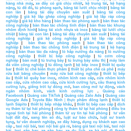
hàng nhà máy
,
xe đẩy có giá chịu nhiệt
,
kệ trung tải
,
kệ hạng
nặng
,
tủ để đồ
,
tủ phòng sạch
,
băng tải lưới chịu nhiệt
|
băng tải
con lăn
|
băng tải dây chuyền sản xuất
|
băng tải công
nghiệp
|
giá kệ lắp ghép công nghiệp
|
giá kệ lắp ráp công
nghiệp
|
giá kệ kho hàng
|
bàn thao tác phòng sạch
|
bàn thao tác
công nghiệp
|
bàn thao tác chống tĩnh điện
|
bàn thao tác khung
nhôm định hình
|
băng tải xích nhựa và inox
|
băng tải lưới chịu
nhiệt
|
băng tải con lăn
|
băng tải dây chuyền sản xuất
|
băng tải
công nghiệp
|
giá kệ công nghiệp
|
giá kệ lắp ráp công
nghiệp
|
bàn thao tác phòng sạch
|
bàn thao tác công
nghiệp
|
bàn thao tác chống tĩnh điện
|
kệ trung tải
|
kệ hạng
nặng
|
bàn thao tác đa năng
|
lò hấp nướng đa năng
|
lò nướng
công nghiệp
|
thiết bị bếp công nghiệp
|
tủ cơm công
nghiệp
|
bàn mát
|
tủ trưng bày
|
tủ trưng bày siêu thị
|
máy làm
đá viên công nghiệp
|
tủ đông lạnh
|
kệ bếp inox
|
thiết bị quầy
bar
|
thiết bị chế biến thực phẩm
|
thiết bị pha chế cà phê
|
máy
rửa bát băng chuyền
|
máy rửa bát công nghiệp
|
thiết bị bếp
âu
|
thiết kế quầy bar inox
,
nhôm kính cao cấp
,
cửa nhôm kính
cao cấp
,
cửa nhôm cao cấp
,
cửa kính cường lực
,
cầu thang kính
cường lực
,
giếng trời tự đóng mở
,
ban công mở tự động
,
vách
ngăn nhôm kính
,
vách kính cường lực
.
Quảng cáo
Facebook
|
Quảng cáo TikTok
|
Quảng cáo Zalo Ads
|
Quảng cáo
Google Ads
|
Toyota Bắc Ninh |
thực phẩm đông lạnh
|
thiết bị
lạnh Sápito
|
thiết bị bếp nhập khẩu
, |
thiết bị bếp cao cấp
|
dịch
vụ thám tử tại hải phòng
|
công ty thám tử tại hải phòng
|
điều tra
ngoại tình tại hải phòng
|
thám tử uy tín tại hải phòng
|
tư vấn
luật đất đai
,
sang tên sổ đỏ
,
luật sư bào chữa
,
luật sư tranh
tụng
,
tư vấn doanh nghiệp
,
xe đẩy hàng
,
dụng cụ khách sạn cao
cấp
,
taxi nội bài
,
taxi nội bài giá rẻ
,
bảng giá taxi nội bài
,
taxi nội
bài
,
taxi sân bay
,
xe sân bay
,
xe du lịch
,
xe hà nội đi thanh