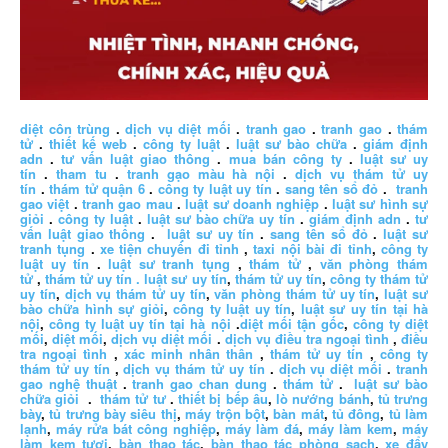
diệt côn trùng
.
dịch vụ diệt mối
.
tranh gao
.
tranh gao
.
thám
tử
.
thiết kế web
.
công ty luật
.
luật sư bào chữa
.
giám định
adn
.
tư vấn luật giao thông
.
mua bán công ty
.
luật sư uy
tín
.
tham tu
.
tranh gạo màu hà nội
.
dịch vụ thám tử uy
tín
.
thám tử quận 6
.
công ty luật uy tín
.
sang tên sổ đỏ
.
tranh
gao việt
.
tranh gao mau
.
luật sư doanh nghiệp
.
luật sư hình sự
giỏi
.
công ty luật
.
luật sư bào chữa uy tín
.
giám định adn
.
tư
vấn luật giao thông
.
luật sư uy tín
.
sang tên sổ đỏ
.
luật sư
tranh tụng
.
xe tiện chuyến đi tỉnh
,
taxi nội bài đi tỉnh
,
công ty
luật uy tín
.
luật sư tranh tụng
,
thám tử
,
văn phòng thám
tử
,
thám tử uy tín .
luật sư uy tín
,
thám tử uy tín
,
công ty thám tử
uy tín
,
dịch vụ thám tử uy tín
,
văn phòng thám tử uy tín
,
luật sư
bào chữa hình sự giỏi
,
công ty luật uy tín
,
luật sư uy tín tại hà
nội
,
công ty luật uy tín tại hà nội
.
diệt mối tận gốc
,
công ty diệt
mối
,
diệt mối
,
dịch vụ diệt mối
.
dịch vụ điều tra ngoại tình
,
điều
tra ngoại tình
,
xác minh nhân thân
,
thám tử uy tín
,
công ty
thám tử uy tín
,
dịch vụ thám tử uy tín
.
dịch vụ diệt mối
.
tranh
gao nghệ thuật
.
tranh gao chan dung
.
thám tử
.
luật sư bào
chữa giỏi
.
thám tử tư
.
thiết bị bếp âu
,
lò nướng bánh
,
tủ trưng
bày
,
tủ trưng bày siêu thị
,
máy trộn bột
,
bàn mát
,
tủ đông
,
tủ làm
lạnh
,
máy rửa bát công nghiệp
,
máy làm đá
,
máy làm kem
,
máy
làm kem tươi
,
bàn thao tác
,
bàn thao tác phòng sạch
,
xe đẩy