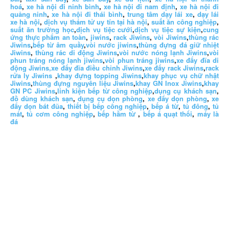
hoá
,
xe hà nội đi ninh bình
,
xe hà nội đi nam định
,
xe hà nội đi
quảng ninh
,
xe hà nội đi thái bình
,
trung tâm dạy lái xe
,
dạy lái
xe hà nội
,
dịch vụ thám tử uy tín tại hà nội
,
suất ăn công nghiệp
,
suất ăn trường học
,
dịch vụ tiệc cưới
,
dịch vụ tiệc sự kiện
,
cung
ứng thực phẩm an toàn
,
jiwins
,
rack Jiwins
,
vòi Jiwins
,
thùng rác
Jiwins
,
bếp từ âm quầy
,
vòi nước jiwins
,
thùng đựng đá giữ nhiệt
Jiwins
,
thùng rác di động Jiwins
,
vòi nước nóng lạnh Jiwins
,
vòi
phun tráng nóng lạnh jiwins
,
vòi phun tráng jiwins
,
xe đẩy đĩa di
động Jiwins,
xe đẩy đĩa điều chỉnh Jiwins
,
xe đẩy rack Jiwins
,
rack
rửa ly Jiwins
,
khay đựng topping Jiwins
,
khay phục vụ chữ nhật
Jiwins
,
thùng đựng nguyên liệu Jiwins
,
khay GN Inox Jiwins
,
khay
GN PC Jiwins
,
linh kiện bếp từ công nghiệp
,
dụng cụ khách sạn
,
đồ dùng khách sạn
,
dụng cụ dọn phòng
,
xe đẩy dọn phòng
,
xe
đẩy dọn bát đũa
,
thiết bị bếp công nghiệp
,
bếp á từ
,
tủ đông
,
tủ
mát
,
tủ cơm công nghiệp
,
bếp hầm từ
,
bếp á quạt thổi
,
máy là
đá