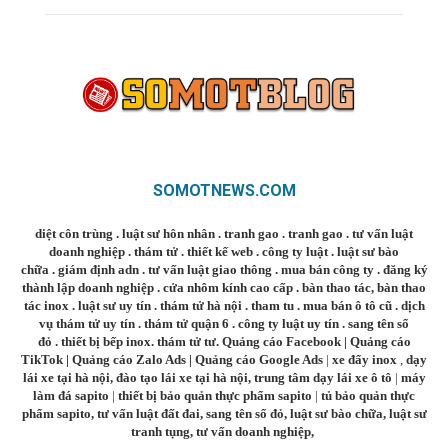
SOMOTNEWS.COM
diệt côn trùng
.
luật sư hôn nhân
.
tranh gao
.
tranh gao
.
tư vấn luật
doanh nghiệp
.
thám tử
.
thiết kế web
.
công ty luật
.
luật sư bào
chữa
.
giám định adn
.
tư vấn luật giao thông
.
mua bán công ty
.
đăng ký
thành lập doanh nghiệp
.
cửa nhôm kính cao cấp
.
bàn thao tác
,
bàn thao
tác inox
.
luật sư uy tín
.
thám tử hà nội
.
tham tu
.
mua bán ô tô cũ
.
dịch
vụ thám tử uy tín
.
thám tử quận 6
.
công ty luật uy tín
.
sang tên sổ
đỏ
.
thiết bị bếp inox
.
thám tử tư
.
Quảng cáo Facebook
|
Quảng cáo
TikTok
|
Quảng cáo Zalo Ads
|
Quảng cáo Google Ads
|
xe đẩy inox
,
dạy
lái xe tại hà nội
,
đào tạo lái xe tại hà nội
,
trung tâm dạy lái xe ô tô
|
máy
làm đá sapito
|
thiết bị bảo quản thực phẩm sapito
|
tủ bảo quản thực
phẩm sapito
,
tư vấn luật đất đai
,
sang tên sổ đỏ
,
luật sư bào chữa
,
luật sư
tranh tụng
,
tư vấn doanh nghiệp
,