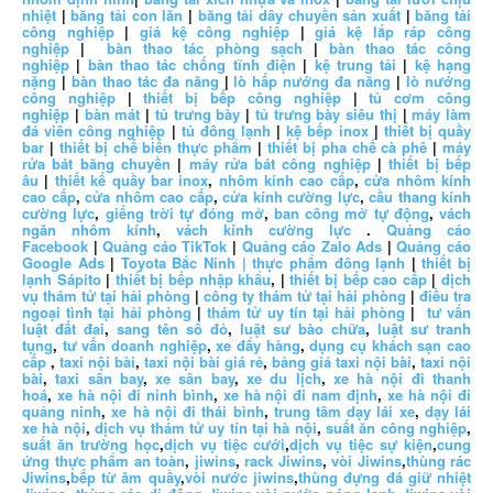
nhiệt
|
băng tải con lăn
|
băng tải dây chuyền sản xuất
|
băng tải
công nghiệp
|
giá kệ công nghiệp
|
giá kệ lắp ráp công
nghiệp
|
bàn thao tác phòng sạch
|
bàn thao tác công
nghiệp
|
bàn thao tác chống tĩnh điện
|
kệ trung tải
|
kệ hạng
nặng
|
bàn thao tác đa năng
|
lò hấp nướng đa năng
|
lò nướng
công nghiệp
|
thiết bị bếp công nghiệp
|
tủ cơm công
nghiệp
|
bàn mát
|
tủ trưng bày
|
tủ trưng bày siêu thị
|
máy làm
đá viên công nghiệp
|
tủ đông lạnh
|
kệ bếp inox
|
thiết bị quầy
bar
|
thiết bị chế biến thực phẩm
|
thiết bị pha chế cà phê
|
máy
rửa bát băng chuyền
|
máy rửa bát công nghiệp
|
thiết bị bếp
âu
|
thiết kế quầy bar inox
,
nhôm kính cao cấp
,
cửa nhôm kính
cao cấp
,
cửa nhôm cao cấp
,
cửa kính cường lực
,
cầu thang kính
cường lực
,
giếng trời tự đóng mở
,
ban công mở tự động
,
vách
ngăn nhôm kính
,
vách kính cường lực
.
Quảng cáo
Facebook
|
Quảng cáo TikTok
|
Quảng cáo Zalo Ads
|
Quảng cáo
Google Ads
|
Toyota Bắc Ninh |
thực phẩm đông lạnh
|
thiết bị
lạnh Sápito
|
thiết bị bếp nhập khẩu
, |
thiết bị bếp cao cấp
|
dịch
vụ thám tử tại hải phòng
|
công ty thám tử tại hải phòng
|
điều tra
ngoại tình tại hải phòng
|
thám tử uy tín tại hải phòng
|
tư vấn
luật đất đai
,
sang tên sổ đỏ
,
luật sư bào chữa
,
luật sư tranh
tụng
,
tư vấn doanh nghiệp
,
xe đẩy hàng
,
dụng cụ khách sạn cao
cấp
,
taxi nội bài
,
taxi nội bài giá rẻ
,
bảng giá taxi nội bài
,
taxi nội
bài
,
taxi sân bay
,
xe sân bay
,
xe du lịch
,
xe hà nội đi thanh
hoá
,
xe hà nội đi ninh bình
,
xe hà nội đi nam định
,
xe hà nội đi
quảng ninh
,
xe hà nội đi thái bình
,
trung tâm dạy lái xe
,
dạy lái
xe hà nội
,
dịch vụ thám tử uy tín tại hà nội
,
suất ăn công nghiệp
,
suất ăn trường học
,
dịch vụ tiệc cưới
,
dịch vụ tiệc sự kiện
,
cung
ứng thực phẩm an toàn
,
jiwins
,
rack Jiwins
,
vòi Jiwins
,
thùng rác
Jiwins
,
bếp từ âm quầy
,
vòi nước jiwins
,
thùng đựng đá giữ nhiệt