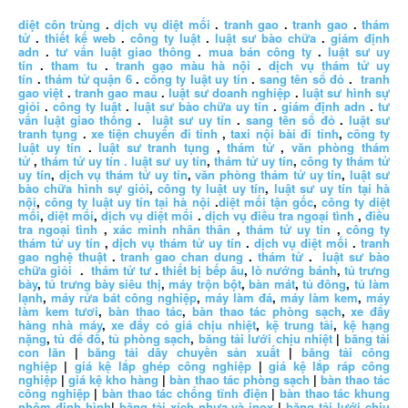
diệt côn trùng
.
dịch vụ diệt mối
.
tranh gao
.
tranh gao
.
thám
tử
.
thiết kế web
.
công ty luật
.
luật sư bào chữa
.
giám định
adn
.
tư vấn luật giao thông
.
mua bán công ty
.
luật sư uy
tín
.
tham tu
.
tranh gạo màu hà nội
.
dịch vụ thám tử uy
tín
.
thám tử quận 6
.
công ty luật uy tín
.
sang tên sổ đỏ
.
tranh
gao việt
.
tranh gao mau
.
luật sư doanh nghiệp
.
luật sư hình sự
giỏi
.
công ty luật
.
luật sư bào chữa uy tín
.
giám định adn
.
tư
vấn luật giao thông
.
luật sư uy tín
.
sang tên sổ đỏ
.
luật sư
tranh tụng
.
xe tiện chuyến đi tỉnh
,
taxi nội bài đi tỉnh
,
công ty
luật uy tín
.
luật sư tranh tụng
,
thám tử
,
văn phòng thám
tử
,
thám tử uy tín .
luật sư uy tín
,
thám tử uy tín
,
công ty thám tử
uy tín
,
dịch vụ thám tử uy tín
,
văn phòng thám tử uy tín
,
luật sư
bào chữa hình sự giỏi
,
công ty luật uy tín
,
luật sư uy tín tại hà
nội
,
công ty luật uy tín tại hà nội
.
diệt mối tận gốc
,
công ty diệt
mối
,
diệt mối
,
dịch vụ diệt mối
.
dịch vụ điều tra ngoại tình
,
điều
tra ngoại tình
,
xác minh nhân thân
,
thám tử uy tín
,
công ty
thám tử uy tín
,
dịch vụ thám tử uy tín
.
dịch vụ diệt mối
.
tranh
gao nghệ thuật
.
tranh gao chan dung
.
thám tử
.
luật sư bào
chữa giỏi
.
thám tử tư
.
thiết bị bếp âu
,
lò nướng bánh
,
tủ trưng
bày
,
tủ trưng bày siêu thị
,
máy trộn bột
,
bàn mát
,
tủ đông
,
tủ làm
lạnh
,
máy rửa bát công nghiệp
,
máy làm đá
,
máy làm kem
,
máy
làm kem tươi
,
bàn thao tác
,
bàn thao tác phòng sạch
,
xe đẩy
hàng nhà máy
,
xe đẩy có giá chịu nhiệt
,
kệ trung tải
,
kệ hạng
nặng
,
tủ để đồ
,
tủ phòng sạch
,
băng tải lưới chịu nhiệt
|
băng tải
con lăn
|
băng tải dây chuyền sản xuất
|
băng tải công
nghiệp
|
giá kệ lắp ghép công nghiệp
|
giá kệ lắp ráp công
nghiệp
|
giá kệ kho hàng
|
bàn thao tác phòng sạch
|
bàn thao tác
công nghiệp
|
bàn thao tác chống tĩnh điện
|
bàn thao tác khung
nhôm định hình
|
băng tải xích nhựa và inox
|
băng tải lưới chịu