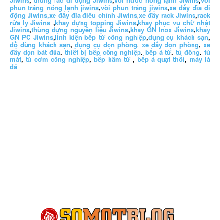
Jiwins
,
thùng rác di động Jiwins
,
vòi nước nóng lạnh Jiwins
,
vòi
phun tráng nóng lạnh jiwins
,
vòi phun tráng jiwins
,
xe đẩy đĩa di
động Jiwins,
xe đẩy đĩa điều chỉnh Jiwins
,
xe đẩy rack Jiwins
,
rack
rửa ly Jiwins
,
khay đựng topping Jiwins
,
khay phục vụ chữ nhật
Jiwins
,
thùng đựng nguyên liệu Jiwins
,
khay GN Inox Jiwins
,
khay
GN PC Jiwins
,
linh kiện bếp từ công nghiệp
,
dụng cụ khách sạn
,
đồ dùng khách sạn
,
dụng cụ dọn phòng
,
xe đẩy dọn phòng
,
xe
đẩy dọn bát đũa
,
thiết bị bếp công nghiệp
,
bếp á từ
,
tủ đông
,
tủ
mát
,
tủ cơm công nghiệp
,
bếp hầm từ
,
bếp á quạt thổi
,
máy là
đá