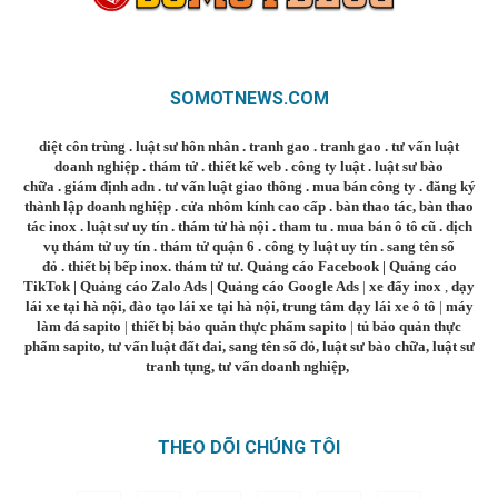
SOMOTNEWS.COM
diệt côn trùng
.
luật sư hôn nhân
.
tranh gao
.
tranh gao
.
tư vấn luật
doanh nghiệp
.
thám tử
.
thiết kế web
.
công ty luật
.
luật sư bào
chữa
.
giám định adn
.
tư vấn luật giao thông
.
mua bán công ty
.
đăng ký
thành lập doanh nghiệp
.
cửa nhôm kính cao cấp
.
bàn thao tác
,
bàn thao
tác inox
.
luật sư uy tín
.
thám tử hà nội
.
tham tu
.
mua bán ô tô cũ
.
dịch
vụ thám tử uy tín
.
thám tử quận 6
.
công ty luật uy tín
.
sang tên sổ
đỏ
.
thiết bị bếp inox
.
thám tử tư
.
Quảng cáo Facebook
|
Quảng cáo
TikTok
|
Quảng cáo Zalo Ads
|
Quảng cáo Google Ads
|
xe đẩy inox
,
dạy
lái xe tại hà nội
,
đào tạo lái xe tại hà nội
,
trung tâm dạy lái xe ô tô
|
máy
làm đá sapito
|
thiết bị bảo quản thực phẩm sapito
|
tủ bảo quản thực
phẩm sapito
,
tư vấn luật đất đai
,
sang tên sổ đỏ
,
luật sư bào chữa
,
luật sư
tranh tụng
,
tư vấn doanh nghiệp
,
THEO DÕI CHÚNG TÔI