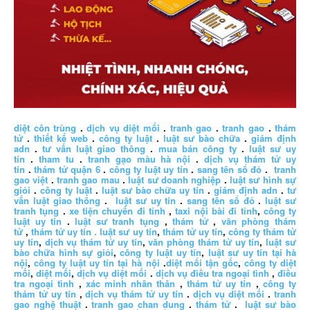
diệt côn trùng
.
dịch vụ diệt mối
.
tranh gao
.
tranh gao
.
thám
tử
.
thiết kế web
.
công ty luật
.
luật sư bào chữa
.
giám định
adn
.
tư vấn luật giao thông
.
mua bán công ty
.
luật sư uy
tín
.
tham tu
.
tranh gạo màu hà nội
.
dịch vụ thám tử uy
tín
.
thám tử quận 6
.
công ty luật uy tín
.
sang tên sổ đỏ
.
tranh
gao việt
.
tranh gao mau
.
luật sư doanh nghiệp
.
luật sư hình sự
giỏi
.
công ty luật
.
luật sư bào chữa uy tín
.
giám định adn
.
tư
vấn luật giao thông
.
luật sư uy tín
.
sang tên sổ đỏ
.
luật sư
tranh tụng
.
xe tiện chuyến đi tỉnh
,
taxi nội bài đi tỉnh
,
công ty
luật uy tín
.
luật sư tranh tụng
,
thám tử
,
văn phòng thám
tử
,
thám tử uy tín .
luật sư uy tín
,
thám tử uy tín
,
công ty thám tử
uy tín
,
dịch vụ thám tử uy tín
,
văn phòng thám tử uy tín
,
luật sư
bào chữa hình sự giỏi
,
công ty luật uy tín
,
luật sư uy tín tại hà
nội
,
công ty luật uy tín tại hà nội
.
diệt mối tận gốc
,
công ty diệt
mối
,
diệt mối
,
dịch vụ diệt mối
.
dịch vụ điều tra ngoại tình
,
điều
tra ngoại tình
,
xác minh nhân thân
,
thám tử uy tín
,
công ty
thám tử uy tín
,
dịch vụ thám tử uy tín
.
dịch vụ diệt mối
.
tranh
gao nghệ thuật
.
tranh gao chan dung
.
thám tử
.
luật sư bào