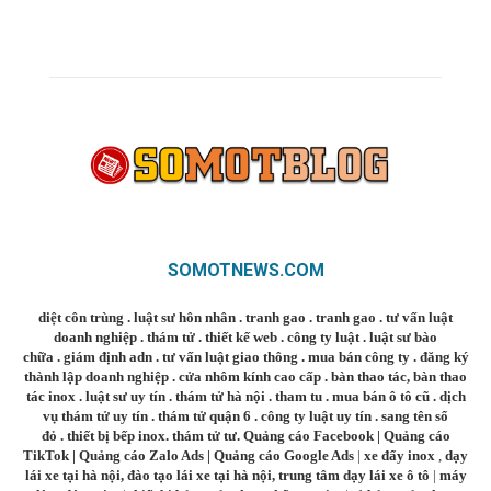
SOMOTNEWS.COM
diệt côn trùng
.
luật sư hôn nhân
.
tranh gao
.
tranh gao
.
tư vấn luật
doanh nghiệp
.
thám tử
.
thiết kế web
.
công ty luật
.
luật sư bào
chữa
.
giám định adn
.
tư vấn luật giao thông
.
mua bán công ty
.
đăng ký
thành lập doanh nghiệp
.
cửa nhôm kính cao cấp
.
bàn thao tác
,
bàn thao
tác inox
.
luật sư uy tín
.
thám tử hà nội
.
tham tu
.
mua bán ô tô cũ
.
dịch
vụ thám tử uy tín
.
thám tử quận 6
.
công ty luật uy tín
.
sang tên sổ
đỏ
.
thiết bị bếp inox
.
thám tử tư
.
Quảng cáo Facebook
|
Quảng cáo
TikTok
|
Quảng cáo Zalo Ads
|
Quảng cáo Google Ads
|
xe đẩy inox
,
dạy
lái xe tại hà nội
,
đào tạo lái xe tại hà nội
,
trung tâm dạy lái xe ô tô
|
máy