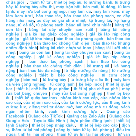
chữa giỏi
.
thám tử tư
.
thiết bị bếp âu
,
lò nướng bánh
,
tủ trưng
bày
,
tủ trưng bày siêu thị
,
máy trộn bột
,
bàn mát
,
tủ đông
,
tủ làm
lạnh
,
máy rửa bát công nghiệp
,
máy làm đá
,
máy làm kem
,
máy
làm kem tươi
,
bàn thao tác
,
bàn thao tác phòng sạch
,
xe đẩy
hàng nhà máy
,
xe đẩy có giá chịu nhiệt
,
kệ trung tải
,
kệ hạng
nặng
,
tủ để đồ
,
tủ phòng sạch
,
băng tải lưới chịu nhiệt
|
băng tải
con lăn
|
băng tải dây chuyền sản xuất
|
băng tải công
nghiệp
|
giá kệ lắp ghép công nghiệp
|
giá kệ lắp ráp công
nghiệp
|
giá kệ kho hàng
|
bàn thao tác phòng sạch
|
bàn thao tác
công nghiệp
|
bàn thao tác chống tĩnh điện
|
bàn thao tác khung
nhôm định hình
|
băng tải xích nhựa và inox
|
băng tải lưới chịu
nhiệt
|
băng tải con lăn
|
băng tải dây chuyền sản xuất
|
băng tải
công nghiệp
|
giá kệ công nghiệp
|
giá kệ lắp ráp công
nghiệp
|
bàn thao tác phòng sạch
|
bàn thao tác công
nghiệp
|
bàn thao tác chống tĩnh điện
|
kệ trung tải
|
kệ hạng
nặng
|
bàn thao tác đa năng
|
lò hấp nướng đa năng
|
lò nướng
công nghiệp
|
thiết bị bếp công nghiệp
|
tủ cơm công
nghiệp
|
bàn mát
|
tủ trưng bày
|
tủ trưng bày siêu thị
|
máy làm
đá viên công nghiệp
|
tủ đông lạnh
|
kệ bếp inox
|
thiết bị quầy
bar
|
thiết bị chế biến thực phẩm
|
thiết bị pha chế cà phê
|
máy
rửa bát băng chuyền
|
máy rửa bát công nghiệp
|
thiết bị bếp
âu
|
thiết kế quầy bar inox
,
nhôm kính cao cấp
,
cửa nhôm kính
cao cấp
,
cửa nhôm cao cấp
,
cửa kính cường lực
,
cầu thang kính
cường lực
,
giếng trời tự đóng mở
,
ban công mở tự động
,
vách
ngăn nhôm kính
,
vách kính cường lực
.
Quảng cáo
Facebook
|
Quảng cáo TikTok
|
Quảng cáo Zalo Ads
|
Quảng cáo
Google Ads
|
Toyota Bắc Ninh |
thực phẩm đông lạnh
|
thiết bị
lạnh Sápito
|
thiết bị bếp nhập khẩu
, |
thiết bị bếp cao cấp
|
dịch
vụ thám tử tại hải phòng
|
công ty thám tử tại hải phòng
|
điều tra
ngoại tình tại hải phòng
|
thám tử uy tín tại hải phòng
|
tư vấn