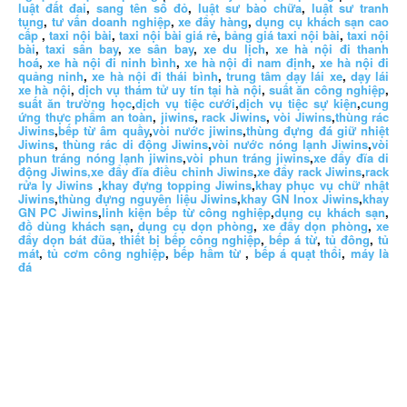
luật đất đai
,
sang tên sổ đỏ
,
luật sư bào chữa
,
luật sư tranh
tụng
,
tư vấn doanh nghiệp
,
xe đẩy hàng
,
dụng cụ khách sạn cao
cấp
,
taxi nội bài
,
taxi nội bài giá rẻ
,
bảng giá taxi nội bài
,
taxi nội
bài
,
taxi sân bay
,
xe sân bay
,
xe du lịch
,
xe hà nội đi thanh
hoá
,
xe hà nội đi ninh bình
,
xe hà nội đi nam định
,
xe hà nội đi
quảng ninh
,
xe hà nội đi thái bình
,
trung tâm dạy lái xe
,
dạy lái
xe hà nội
,
dịch vụ thám tử uy tín tại hà nội
,
suất ăn công nghiệp
,
suất ăn trường học
,
dịch vụ tiệc cưới
,
dịch vụ tiệc sự kiện
,
cung
ứng thực phẩm an toàn
,
jiwins
,
rack Jiwins
,
vòi Jiwins
,
thùng rác
Jiwins
,
bếp từ âm quầy
,
vòi nước jiwins
,
thùng đựng đá giữ nhiệt
Jiwins
,
thùng rác di động Jiwins
,
vòi nước nóng lạnh Jiwins
,
vòi
phun tráng nóng lạnh jiwins
,
vòi phun tráng jiwins
,
xe đẩy đĩa di
động Jiwins,
xe đẩy đĩa điều chỉnh Jiwins
,
xe đẩy rack Jiwins
,
rack
rửa ly Jiwins
,
khay đựng topping Jiwins
,
khay phục vụ chữ nhật
Jiwins
,
thùng đựng nguyên liệu Jiwins
,
khay GN Inox Jiwins
,
khay
GN PC Jiwins
,
linh kiện bếp từ công nghiệp
,
dụng cụ khách sạn
,
đồ dùng khách sạn
,
dụng cụ dọn phòng
,
xe đẩy dọn phòng
,
xe
đẩy dọn bát đũa
,
thiết bị bếp công nghiệp
,
bếp á từ
,
tủ đông
,
tủ
mát
,
tủ cơm công nghiệp
,
bếp hầm từ
,
bếp á quạt thổi
,
máy là
đá