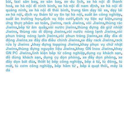
bài
,
taxi sân bay
,
xe sân bay
,
xe du lịch
,
xe hà nội đi thanh
hoá
,
xe hà nội đi ninh bình
,
xe hà nội đi nam định
,
xe hà nội đi
quảng ninh
,
xe hà nội đi thái bình
,
trung tâm dạy lái xe
,
dạy lái
xe hà nội
,
dịch vụ thám tử uy tín tại hà nội
,
suất ăn công nghiệp
,
suất ăn trường học
,
dịch vụ tiệc cưới
,
dịch vụ tiệc sự kiện
,
cung
ứng thực phẩm an toàn
,
jiwins
,
rack Jiwins
,
vòi Jiwins
,
thùng rác
Jiwins
,
bếp từ âm quầy
,
vòi nước jiwins
,
thùng đựng đá giữ nhiệt
Jiwins
,
thùng rác di động Jiwins
,
vòi nước nóng lạnh Jiwins
,
vòi
phun tráng nóng lạnh jiwins
,
vòi phun tráng jiwins
,
xe đẩy đĩa di
động Jiwins,
xe đẩy đĩa điều chỉnh Jiwins
,
xe đẩy rack Jiwins
,
rack
rửa ly Jiwins
,
khay đựng topping Jiwins
,
khay phục vụ chữ nhật
Jiwins
,
thùng đựng nguyên liệu Jiwins
,
khay GN Inox Jiwins
,
khay
GN PC Jiwins
,
linh kiện bếp từ công nghiệp
,
dụng cụ khách sạn
,
đồ dùng khách sạn
,
dụng cụ dọn phòng
,
xe đẩy dọn phòng
,
xe
đẩy dọn bát đũa
,
thiết bị bếp công nghiệp
,
bếp á từ
,
tủ đông
,
tủ
mát
,
tủ cơm công nghiệp
,
bếp hầm từ
,
bếp á quạt thổi
,
máy là
đá