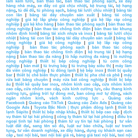
làm kem tươi
,
bàn thao tác
,
bàn thao tác phòng sạch
,
xe đẩy
hàng nhà máy
,
xe đẩy có giá chịu nhiệt
,
kệ trung tải
,
kệ hạng
nặng
,
tủ để đồ
,
tủ phòng sạch
,
băng tải lưới chịu nhiệt
|
băng tải
con lăn
|
băng tải dây chuyền sản xuất
|
băng tải công
nghiệp
|
giá kệ lắp ghép công nghiệp
|
giá kệ lắp ráp công
nghiệp
|
giá kệ kho hàng
|
bàn thao tác phòng sạch
|
bàn thao tác
công nghiệp
|
bàn thao tác chống tĩnh điện
|
bàn thao tác khung
nhôm định hình
|
băng tải xích nhựa và inox
|
băng tải lưới chịu
nhiệt
|
băng tải con lăn
|
băng tải dây chuyền sản xuất
|
băng tải
công nghiệp
|
giá kệ công nghiệp
|
giá kệ lắp ráp công
nghiệp
|
bàn thao tác phòng sạch
|
bàn thao tác công
nghiệp
|
bàn thao tác chống tĩnh điện
|
kệ trung tải
|
kệ hạng
nặng
|
bàn thao tác đa năng
|
lò hấp nướng đa năng
|
lò nướng
công nghiệp
|
thiết bị bếp công nghiệp
|
tủ cơm công
nghiệp
|
bàn mát
|
tủ trưng bày
|
tủ trưng bày siêu thị
|
máy làm
đá viên công nghiệp
|
tủ đông lạnh
|
kệ bếp inox
|
thiết bị quầy
bar
|
thiết bị chế biến thực phẩm
|
thiết bị pha chế cà phê
|
máy
rửa bát băng chuyền
|
máy rửa bát công nghiệp
|
thiết bị bếp
âu
|
thiết kế quầy bar inox
,
nhôm kính cao cấp
,
cửa nhôm kính
cao cấp
,
cửa nhôm cao cấp
,
cửa kính cường lực
,
cầu thang kính
cường lực
,
giếng trời tự đóng mở
,
ban công mở tự động
,
vách
ngăn nhôm kính
,
vách kính cường lực
.
Quảng cáo
Facebook
|
Quảng cáo TikTok
|
Quảng cáo Zalo Ads
|
Quảng cáo
Google Ads
|
Toyota Bắc Ninh |
thực phẩm đông lạnh
|
thiết bị
lạnh Sápito
|
thiết bị bếp nhập khẩu
, |
thiết bị bếp cao cấp
|
dịch
vụ thám tử tại hải phòng
|
công ty thám tử tại hải phòng
|
điều tra
ngoại tình tại hải phòng
|
thám tử uy tín tại hải phòng
|
tư vấn
luật đất đai
,
sang tên sổ đỏ
,
luật sư bào chữa
,
luật sư tranh
tụng
,
tư vấn doanh nghiệp
,
xe đẩy hàng
,
dụng cụ khách sạn cao
cấp
,
taxi nội bài
,
taxi nội bài giá rẻ
,
bảng giá taxi nội bài
,
taxi nội