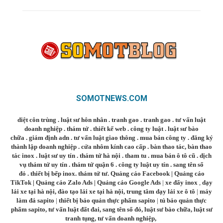
SOMOTNEWS.COM
diệt côn trùng
.
luật sư hôn nhân
.
tranh gao
.
tranh gao
.
tư vấn luật
doanh nghiệp
.
thám tử
.
thiết kế web
.
công ty luật
.
luật sư bào
chữa
.
giám định adn
.
tư vấn luật giao thông
.
mua bán công ty
.
đăng ký
thành lập doanh nghiệp
.
cửa nhôm kính cao cấp
.
bàn thao tác
,
bàn thao
tác inox
.
luật sư uy tín
.
thám tử hà nội
.
tham tu
.
mua bán ô tô cũ
.
dịch
vụ thám tử uy tín
.
thám tử quận 6
.
công ty luật uy tín
.
sang tên sổ
đỏ
.
thiết bị bếp inox
.
thám tử tư
.
Quảng cáo Facebook
|
Quảng cáo
TikTok
|
Quảng cáo Zalo Ads
|
Quảng cáo Google Ads
|
xe đẩy inox
,
dạy
lái xe tại hà nội
,
đào tạo lái xe tại hà nội
,
trung tâm dạy lái xe ô tô
|
máy
làm đá sapito
|
thiết bị bảo quản thực phẩm sapito
|
tủ bảo quản thực
phẩm sapito
,
tư vấn luật đất đai
,
sang tên sổ đỏ
,
luật sư bào chữa
,
luật sư
tranh tụng
,
tư vấn doanh nghiệp
,