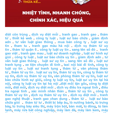
diệt côn trùng
.
dịch vụ diệt mối
.
tranh gao
.
tranh gao
.
thám
tử
.
thiết kế web
.
công ty luật
.
luật sư bào chữa
.
giám định
adn
.
tư vấn luật giao thông
.
mua bán công ty
.
luật sư uy
tín
.
tham tu
.
tranh gạo màu hà nội
.
dịch vụ thám tử uy
tín
.
thám tử quận 6
.
công ty luật uy tín
.
sang tên sổ đỏ
.
tranh
gao việt
.
tranh gao mau
.
luật sư doanh nghiệp
.
luật sư hình sự
giỏi
.
công ty luật
.
luật sư bào chữa uy tín
.
giám định adn
.
tư
vấn luật giao thông
.
luật sư uy tín
.
sang tên sổ đỏ
.
luật sư
tranh tụng
.
xe tiện chuyến đi tỉnh
,
taxi nội bài đi tỉnh
,
công ty
luật uy tín
.
luật sư tranh tụng
,
thám tử
,
văn phòng thám
tử
,
thám tử uy tín .
luật sư uy tín
,
thám tử uy tín
,
công ty thám tử
uy tín
,
dịch vụ thám tử uy tín
,
văn phòng thám tử uy tín
,
luật sư
bào chữa hình sự giỏi
,
công ty luật uy tín
,
luật sư uy tín tại hà
nội
,
công ty luật uy tín tại hà nội
.
diệt mối tận gốc
,
công ty diệt
mối
,
diệt mối
,
dịch vụ diệt mối
.
dịch vụ điều tra ngoại tình
,
điều
tra ngoại tình
,
xác minh nhân thân
,
thám tử uy tín
,
công ty
thám tử uy tín
,
dịch vụ thám tử uy tín
.
dịch vụ diệt mối
.
tranh
gao nghệ thuật
.
tranh gao chan dung
.
thám tử
.
luật sư bào
chữa giỏi
.
thám tử tư
.
thiết bị bếp âu
,
lò nướng bánh
,
tủ trưng
bày
,
tủ trưng bày siêu thị
,
máy trộn bột
,
bàn mát
,
tủ đông
,
tủ làm
lạnh
,
máy rửa bát công nghiệp
,
máy làm đá
,
máy làm kem
,
máy