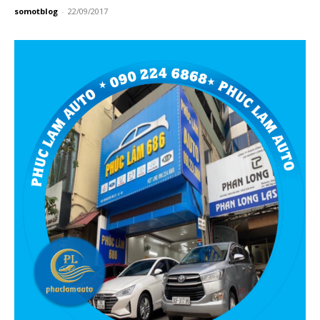
somotblog
-
22/09/2017