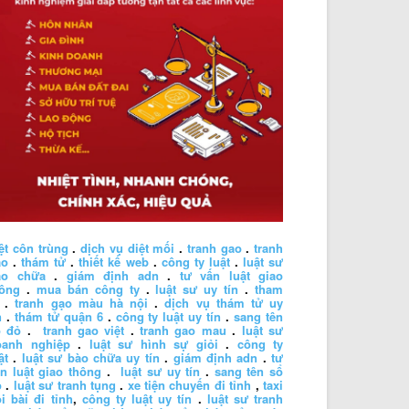
ệt côn trùng
.
dịch vụ diệt mối
.
tranh gao
.
tranh
ao
.
thám tử
.
thiết kế web
.
công ty luật
.
luật sư
ào chữa
.
giám định adn
.
tư vấn luật giao
hông
.
mua bán công ty
.
luật sư uy tín
.
tham
.
tranh gạo màu hà nội
.
dịch vụ thám tử uy
n
.
thám tử quận 6
.
công ty luật uy tín
.
sang tên
ổ đỏ
.
tranh gao việt
.
tranh gao mau
.
luật sư
oanh nghiệp
.
luật sư hình sự giỏi
.
công ty
ật
.
luật sư bào chữa uy tín
.
giám định adn
.
tư
n luật giao thông
.
luật sư uy tín
.
sang tên sổ
ỏ
.
luật sư tranh tụng
.
xe tiện chuyến đi tỉnh
,
taxi
i bài đi tỉnh
,
công ty luật uy tín
.
luật sư tranh