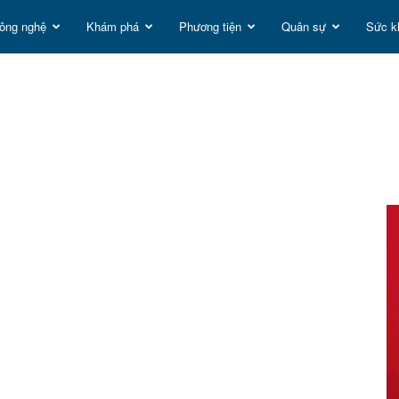
ông nghệ
Khám phá
Phương tiện
Quân sự
Sức k
t
g