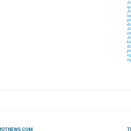
Ji
q
Ji
lạ
ph
đĩ
Ji
c
Ji
k
d
p
n
n
MOTNEWS.COM
T