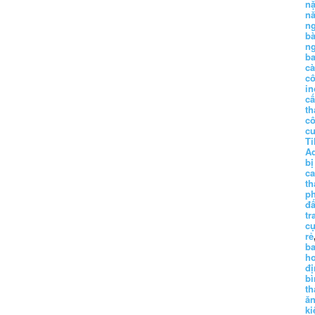
n
n
n
b
n
ba
c
c
in
c
th
c
c
Ti
A
bị
c
th
p
đấ
tr
cụ
rẻ
ba
h
đị
bì
th
ă
ki