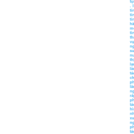
tụ
.
tí
tí
tí
h
m
tì
th
vụ
ng
sư
n
th
lạ
l
tá
ch
p
lă
n
r
p
tá
hì
nh
xu
n
p
t