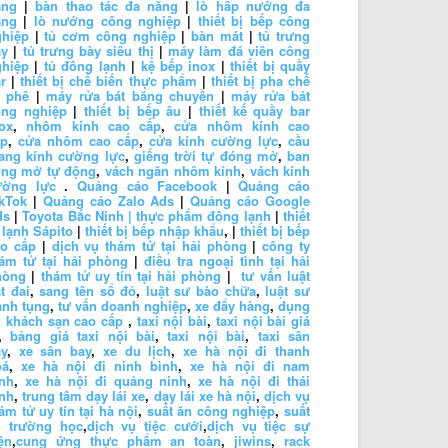
ặng
|
bàn thao tác đa năng
|
lò hấp nướng đa
ăng
|
lò nướng công nghiệp
|
thiết bị bếp công
ghiệp
|
tủ cơm công nghiệp
|
bàn mát
|
tủ trưng
ày
|
tủ trưng bày siêu thị
|
máy làm đá viên công
ghiệp
|
tủ đông lạnh
|
kệ bếp inox
|
thiết bị quầy
r
|
thiết bị chế biến thực phẩm
|
thiết bị pha chế
à phê
|
máy rửa bát băng chuyền
|
máy rửa bát
ông nghiệp
|
thiết bị bếp âu
|
thiết kế quầy bar
ox
,
nhôm kính cao cấp
,
cửa nhôm kính cao
ấp
,
cửa nhôm cao cấp
,
cửa kính cường lực
,
cầu
ang kính cường lực
,
giếng trời tự đóng mở
,
ban
ông mở tự động
,
vách ngăn nhôm kính
,
vách kính
ường lực
.
Quảng cáo Facebook
|
Quảng cáo
kTok
|
Quảng cáo Zalo Ads
|
Quảng cáo Google
ds
|
Toyota Bắc Ninh |
thực phẩm đông lạnh
|
thiết
 lạnh Sápito
|
thiết bị bếp nhập khẩu
, |
thiết bị bếp
ao cấp
|
dịch vụ thám tử tại hải phòng
|
công ty
ám tử tại hải phòng
|
điều tra ngoại tình tại hải
hòng
|
thám tử uy tín tại hải phòng
|
tư vấn luật
t đai
,
sang tên sổ đỏ
,
luật sư bào chữa
,
luật sư
anh tụng
,
tư vấn doanh nghiệp
,
xe đẩy hàng
,
dụng
 khách sạn cao cấp
,
taxi nội bài
,
taxi nội bài giá
,
bảng giá taxi nội bài
,
taxi nội bài
,
taxi sân
y
,
xe sân bay
,
xe du lịch
,
xe hà nội đi thanh
oá
,
xe hà nội đi ninh bình
,
xe hà nội đi nam
nh
,
xe hà nội đi quảng ninh
,
xe hà nội đi thái
nh
,
trung tâm dạy lái xe
,
dạy lái xe hà nội
,
dịch vụ
ám tử uy tín tại hà nội
,
suất ăn công nghiệp
,
suất
n trường học
,
dịch vụ tiệc cưới
,
dịch vụ tiệc sự
ện
,
cung ứng thực phẩm an toàn
,
jiwins
,
rack