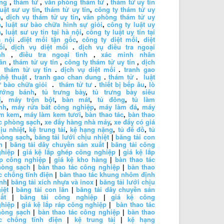
ng
,
thám tử
,
văn phòng thám tử
,
thám tử uy tín
luật sư uy tín
,
thám tử uy tín
,
công ty thám tử uy
n
,
dịch vụ thám tử uy tín
,
văn phòng thám tử uy
n
,
luật sư bào chữa hình sự giỏi
,
công ty luật uy
n
,
luật sư uy tín tại hà nội
,
công ty luật uy tín tại
à nội
.
diệt mối tận gốc
,
công ty diệt mối
,
diệt
ối
,
dịch vụ diệt mối
.
dịch vụ điều tra ngoại
nh
,
điều tra ngoại tình
,
xác minh nhân
ân
,
thám tử uy tín
,
công ty thám tử uy tín
,
dịch
 thám tử uy tín
.
dịch vụ diệt mối
.
tranh gao
hệ thuật
.
tranh gao chan dung
.
thám tử
.
luật
 bào chữa giỏi
.
thám tử tư
.
thiết bị bếp âu
,
lò
ướng bánh
,
tủ trưng bày
,
tủ trưng bày siêu
ị
,
máy trộn bột
,
bàn mát
,
tủ đông
,
tủ làm
nh
,
máy rửa bát công nghiệp
,
máy làm đá
,
máy
àm kem
,
máy làm kem tươi
,
bàn thao tác
,
bàn thao
c phòng sạch
,
xe đẩy hàng nhà máy
,
xe đẩy có giá
ịu nhiệt
,
kệ trung tải
,
kệ hạng nặng
,
tủ để đồ
,
tủ
hòng sạch
,
băng tải lưới chịu nhiệt
|
băng tải con
n
|
băng tải dây chuyền sản xuất
|
băng tải công
ghiệp
|
giá kệ lắp ghép công nghiệp
|
giá kệ lắp
áp công nghiệp
|
giá kệ kho hàng
|
bàn thao tác
hòng sạch
|
bàn thao tác công nghiệp
|
bàn thao
c chống tĩnh điện
|
bàn thao tác khung nhôm định
nh
|
băng tải xích nhựa và inox
|
băng tải lưới chịu
iệt
|
băng tải con lăn
|
băng tải dây chuyền sản
ất
|
băng tải công nghiệp
|
giá kệ công
ghiệp
|
giá kệ lắp ráp công nghiệp
|
bàn thao tác
hòng sạch
|
bàn thao tác công nghiệp
|
bàn thao
ác chống tĩnh điện
|
kệ trung tải
|
kệ hạng