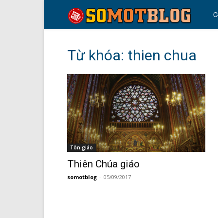
so
C
mo
Từ khóa: thien chua
blo
Tôn giáo
Thiên Chúa giáo
somotblog
-
05/09/2017