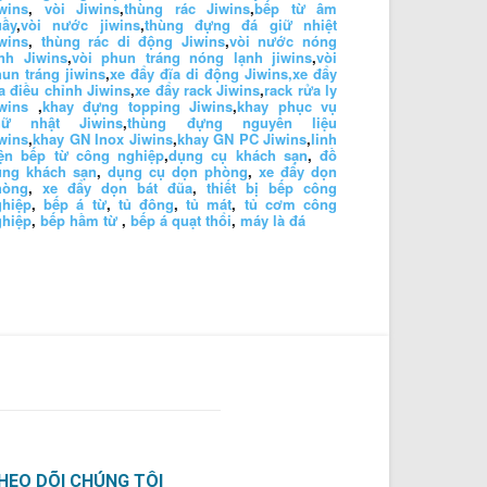
wins
,
vòi Jiwins
,
thùng rác Jiwins
,
bếp từ âm
uầy
,
vòi nước jiwins
,
thùng đựng đá giữ nhiệt
wins
,
thùng rác di động Jiwins
,
vòi nước nóng
nh Jiwins
,
vòi phun tráng nóng lạnh jiwins
,
vòi
un tráng jiwins
,
xe đẩy đĩa di động Jiwins,
xe đẩy
a điều chỉnh Jiwins
,
xe đẩy rack Jiwins
,
rack rửa ly
wins
,
khay đựng topping Jiwins
,
khay phục vụ
hữ nhật Jiwins
,
thùng đựng nguyên liệu
wins
,
khay GN Inox Jiwins
,
khay GN PC Jiwins
,
linh
iện bếp từ công nghiệp
,
dụng cụ khách sạn
,
đồ
ùng khách sạn
,
dụng cụ dọn phòng
,
xe đẩy dọn
hòng
,
xe đẩy dọn bát đũa
,
thiết bị bếp công
ghiệp
,
bếp á từ
,
tủ đông
,
tủ mát
,
tủ cơm công
ghiệp
,
bếp hầm từ
,
bếp á quạt thổi
,
máy là đá
HEO DÕI CHÚNG TÔI