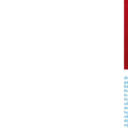
di
g
b
t
tu
tí
s
d
lu
vấ
đ
nộ