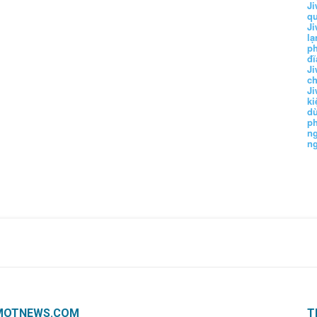
Ji
q
Ji
lạ
ph
đĩ
Ji
c
Ji
k
d
p
n
n
MOTNEWS.COM
T