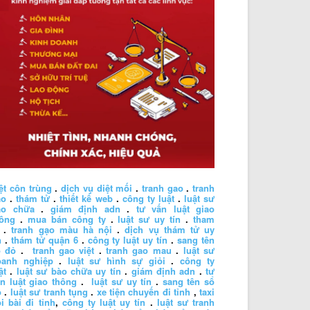
ệt côn trùng
.
dịch vụ diệt mối
.
tranh gao
.
tranh
ao
.
thám tử
.
thiết kế web
.
công ty luật
.
luật sư
ào chữa
.
giám định adn
.
tư vấn luật giao
hông
.
mua bán công ty
.
luật sư uy tín
.
tham
.
tranh gạo màu hà nội
.
dịch vụ thám tử uy
n
.
thám tử quận 6
.
công ty luật uy tín
.
sang tên
ổ đỏ
.
tranh gao việt
.
tranh gao mau
.
luật sư
oanh nghiệp
.
luật sư hình sự giỏi
.
công ty
ật
.
luật sư bào chữa uy tín
.
giám định adn
.
tư
n luật giao thông
.
luật sư uy tín
.
sang tên sổ
ỏ
.
luật sư tranh tụng
.
xe tiện chuyến đi tỉnh
,
taxi
i bài đi tỉnh
,
công ty luật uy tín
.
luật sư tranh