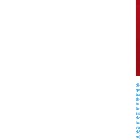
di
g
b
t
tu
tí
s
d
lu
vấ
đ
nộ