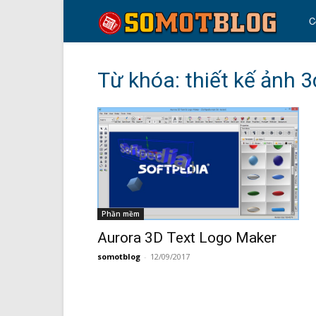
so
C
mo
Từ khóa: thiết kế ảnh 3
blo
Phần mềm
Aurora 3D Text Logo Maker
somotblog
-
12/09/2017