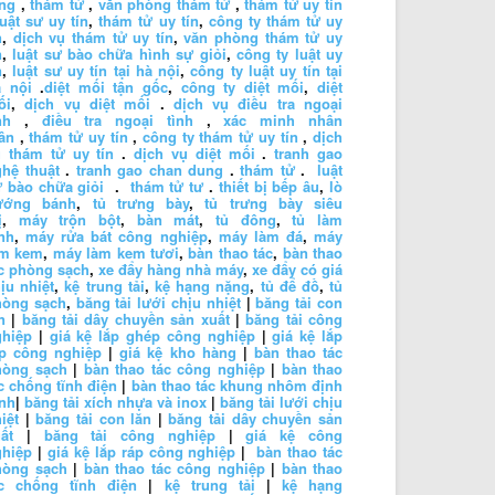
ng
,
thám tử
,
văn phòng thám tử
,
thám tử uy tín
luật sư uy tín
,
thám tử uy tín
,
công ty thám tử uy
n
,
dịch vụ thám tử uy tín
,
văn phòng thám tử uy
n
,
luật sư bào chữa hình sự giỏi
,
công ty luật uy
n
,
luật sư uy tín tại hà nội
,
công ty luật uy tín tại
à nội
.
diệt mối tận gốc
,
công ty diệt mối
,
diệt
ối
,
dịch vụ diệt mối
.
dịch vụ điều tra ngoại
nh
,
điều tra ngoại tình
,
xác minh nhân
ân
,
thám tử uy tín
,
công ty thám tử uy tín
,
dịch
 thám tử uy tín
.
dịch vụ diệt mối
.
tranh gao
hệ thuật
.
tranh gao chan dung
.
thám tử
.
luật
 bào chữa giỏi
.
thám tử tư
.
thiết bị bếp âu
,
lò
ướng bánh
,
tủ trưng bày
,
tủ trưng bày siêu
ị
,
máy trộn bột
,
bàn mát
,
tủ đông
,
tủ làm
nh
,
máy rửa bát công nghiệp
,
máy làm đá
,
máy
àm kem
,
máy làm kem tươi
,
bàn thao tác
,
bàn thao
c phòng sạch
,
xe đẩy hàng nhà máy
,
xe đẩy có giá
ịu nhiệt
,
kệ trung tải
,
kệ hạng nặng
,
tủ để đồ
,
tủ
hòng sạch
,
băng tải lưới chịu nhiệt
|
băng tải con
n
|
băng tải dây chuyền sản xuất
|
băng tải công
ghiệp
|
giá kệ lắp ghép công nghiệp
|
giá kệ lắp
áp công nghiệp
|
giá kệ kho hàng
|
bàn thao tác
hòng sạch
|
bàn thao tác công nghiệp
|
bàn thao
c chống tĩnh điện
|
bàn thao tác khung nhôm định
nh
|
băng tải xích nhựa và inox
|
băng tải lưới chịu
iệt
|
băng tải con lăn
|
băng tải dây chuyền sản
ất
|
băng tải công nghiệp
|
giá kệ công
ghiệp
|
giá kệ lắp ráp công nghiệp
|
bàn thao tác
hòng sạch
|
bàn thao tác công nghiệp
|
bàn thao
ác chống tĩnh điện
|
kệ trung tải
|
kệ hạng