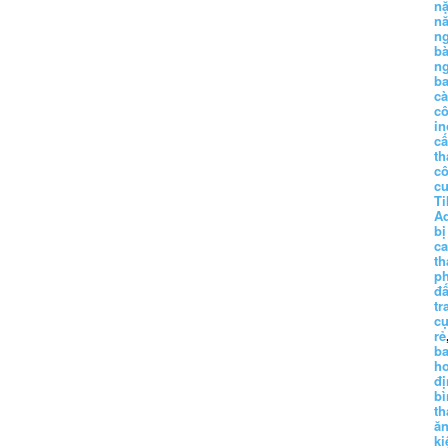
n
n
n
b
n
ba
c
c
in
c
th
c
c
Ti
A
bị
c
th
p
đấ
tr
cụ
rẻ
ba
h
đị
bì
th
ă
ki