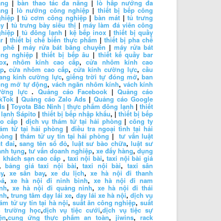
ặng
|
bàn thao tác đa năng
|
lò hấp nướng đa
ăng
|
lò nướng công nghiệp
|
thiết bị bếp công
ghiệp
|
tủ cơm công nghiệp
|
bàn mát
|
tủ trưng
ày
|
tủ trưng bày siêu thị
|
máy làm đá viên công
ghiệp
|
tủ đông lạnh
|
kệ bếp inox
|
thiết bị quầy
r
|
thiết bị chế biến thực phẩm
|
thiết bị pha chế
à phê
|
máy rửa bát băng chuyền
|
máy rửa bát
ông nghiệp
|
thiết bị bếp âu
|
thiết kế quầy bar
ox
,
nhôm kính cao cấp
,
cửa nhôm kính cao
ấp
,
cửa nhôm cao cấp
,
cửa kính cường lực
,
cầu
ang kính cường lực
,
giếng trời tự đóng mở
,
ban
ông mở tự động
,
vách ngăn nhôm kính
,
vách kính
ường lực
.
Quảng cáo Facebook
|
Quảng cáo
kTok
|
Quảng cáo Zalo Ads
|
Quảng cáo Google
ds
|
Toyota Bắc Ninh |
thực phẩm đông lạnh
|
thiết
 lạnh Sápito
|
thiết bị bếp nhập khẩu
, |
thiết bị bếp
ao cấp
|
dịch vụ thám tử tại hải phòng
|
công ty
ám tử tại hải phòng
|
điều tra ngoại tình tại hải
hòng
|
thám tử uy tín tại hải phòng
|
tư vấn luật
t đai
,
sang tên sổ đỏ
,
luật sư bào chữa
,
luật sư
anh tụng
,
tư vấn doanh nghiệp
,
xe đẩy hàng
,
dụng
 khách sạn cao cấp
,
taxi nội bài
,
taxi nội bài giá
,
bảng giá taxi nội bài
,
taxi nội bài
,
taxi sân
y
,
xe sân bay
,
xe du lịch
,
xe hà nội đi thanh
oá
,
xe hà nội đi ninh bình
,
xe hà nội đi nam
nh
,
xe hà nội đi quảng ninh
,
xe hà nội đi thái
nh
,
trung tâm dạy lái xe
,
dạy lái xe hà nội
,
dịch vụ
ám tử uy tín tại hà nội
,
suất ăn công nghiệp
,
suất
n trường học
,
dịch vụ tiệc cưới
,
dịch vụ tiệc sự
ện
,
cung ứng thực phẩm an toàn
,
jiwins
,
rack