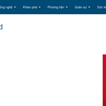
ông nghệ
Khám phá
Phương tiện
Quân sự
Sức k
t
d
g