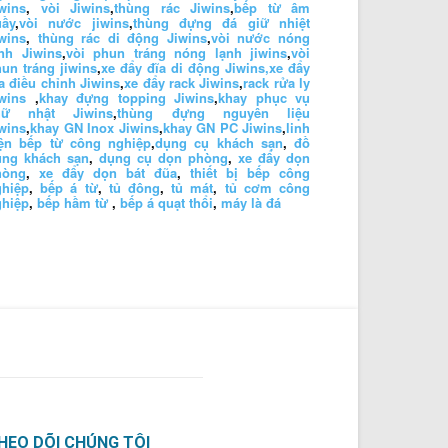
wins
,
vòi Jiwins
,
thùng rác Jiwins
,
bếp từ âm
uầy
,
vòi nước jiwins
,
thùng đựng đá giữ nhiệt
wins
,
thùng rác di động Jiwins
,
vòi nước nóng
nh Jiwins
,
vòi phun tráng nóng lạnh jiwins
,
vòi
un tráng jiwins
,
xe đẩy đĩa di động Jiwins,
xe đẩy
a điều chỉnh Jiwins
,
xe đẩy rack Jiwins
,
rack rửa ly
wins
,
khay đựng topping Jiwins
,
khay phục vụ
hữ nhật Jiwins
,
thùng đựng nguyên liệu
wins
,
khay GN Inox Jiwins
,
khay GN PC Jiwins
,
linh
iện bếp từ công nghiệp
,
dụng cụ khách sạn
,
đồ
ùng khách sạn
,
dụng cụ dọn phòng
,
xe đẩy dọn
hòng
,
xe đẩy dọn bát đũa
,
thiết bị bếp công
ghiệp
,
bếp á từ
,
tủ đông
,
tủ mát
,
tủ cơm công
ghiệp
,
bếp hầm từ
,
bếp á quạt thổi
,
máy là đá
HEO DÕI CHÚNG TÔI