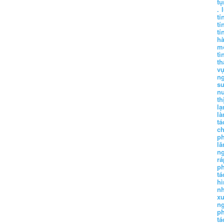
tụ
.
tí
tí
tí
h
m
tì
th
vụ
ng
sư
n
th
lạ
l
tá
ch
p
lă
n
r
p
tá
hì
nh
xu
n
p
t