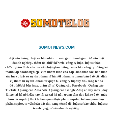
SOMOTNEWS.COM
diệt côn trùng
.
luật sư hôn nhân
.
tranh gao
.
tranh gao
.
tư vấn luật
doanh nghiệp
.
thám tử
.
thiết kế web
.
công ty luật
.
luật sư bào
chữa
.
giám định adn
.
tư vấn luật giao thông
.
mua bán công ty
.
đăng ký
thành lập doanh nghiệp
.
cửa nhôm kính cao cấp
.
bàn thao tác
,
bàn thao
tác inox
.
luật sư uy tín
.
thám tử hà nội
.
tham tu
.
mua bán ô tô cũ
.
dịch
vụ thám tử uy tín
.
thám tử quận 6
.
công ty luật uy tín
.
sang tên sổ
đỏ
.
thiết bị bếp inox
.
thám tử tư
.
Quảng cáo Facebook
|
Quảng cáo
TikTok
|
Quảng cáo Zalo Ads
|
Quảng cáo Google Ads
|
xe đẩy inox
,
dạy
lái xe tại hà nội
,
đào tạo lái xe tại hà nội
,
trung tâm dạy lái xe ô tô
|
máy
làm đá sapito
|
thiết bị bảo quản thực phẩm sapito
|
tủ bảo quản thực
phẩm sapito
,
tư vấn luật đất đai
,
sang tên sổ đỏ
,
luật sư bào chữa
,
luật sư
tranh tụng
,
tư vấn doanh nghiệp
,