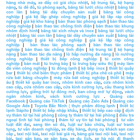
hàng nhà máy
,
xe đẩy có giá chịu nhiệt
,
kệ trung tải
,
kệ hạng
nặng
,
tủ để đồ
,
tủ phòng sạch
,
băng tải lưới chịu nhiệt
|
băng tải
con lăn
|
băng tải dây chuyền sản xuất
|
băng tải công
nghiệp
|
giá kệ lắp ghép công nghiệp
|
giá kệ lắp ráp công
nghiệp
|
giá kệ kho hàng
|
bàn thao tác phòng sạch
|
bàn thao tác
công nghiệp
|
bàn thao tác chống tĩnh điện
|
bàn thao tác khung
nhôm định hình
|
băng tải xích nhựa và inox
|
băng tải lưới chịu
nhiệt
|
băng tải con lăn
|
băng tải dây chuyền sản xuất
|
băng tải
công nghiệp
|
giá kệ công nghiệp
|
giá kệ lắp ráp công
nghiệp
|
bàn thao tác phòng sạch
|
bàn thao tác công
nghiệp
|
bàn thao tác chống tĩnh điện
|
kệ trung tải
|
kệ hạng
nặng
|
bàn thao tác đa năng
|
lò hấp nướng đa năng
|
lò nướng
công nghiệp
|
thiết bị bếp công nghiệp
|
tủ cơm công
nghiệp
|
bàn mát
|
tủ trưng bày
|
tủ trưng bày siêu thị
|
máy làm
đá viên công nghiệp
|
tủ đông lạnh
|
kệ bếp inox
|
thiết bị quầy
bar
|
thiết bị chế biến thực phẩm
|
thiết bị pha chế cà phê
|
máy
rửa bát băng chuyền
|
máy rửa bát công nghiệp
|
thiết bị bếp
âu
|
thiết kế quầy bar inox
,
nhôm kính cao cấp
,
cửa nhôm kính
cao cấp
,
cửa nhôm cao cấp
,
cửa kính cường lực
,
cầu thang kính
cường lực
,
giếng trời tự đóng mở
,
ban công mở tự động
,
vách
ngăn nhôm kính
,
vách kính cường lực
.
Quảng cáo
Facebook
|
Quảng cáo TikTok
|
Quảng cáo Zalo Ads
|
Quảng cáo
Google Ads
|
Toyota Bắc Ninh |
thực phẩm đông lạnh
|
thiết bị
lạnh Sápito
|
thiết bị bếp nhập khẩu
, |
thiết bị bếp cao cấp
|
dịch
vụ thám tử tại hải phòng
|
công ty thám tử tại hải phòng
|
điều tra
ngoại tình tại hải phòng
|
thám tử uy tín tại hải phòng
|
tư vấn
luật đất đai
,
sang tên sổ đỏ
,
luật sư bào chữa
,
luật sư tranh
tụng
,
tư vấn doanh nghiệp
,
xe đẩy hàng
,
dụng cụ khách sạn cao
cấp
,
taxi nội bài
,
taxi nội bài giá rẻ
,
bảng giá taxi nội bài
,
taxi nội
bài
,
taxi sân bay
,
xe sân bay
,
xe du lịch
,
xe hà nội đi thanh