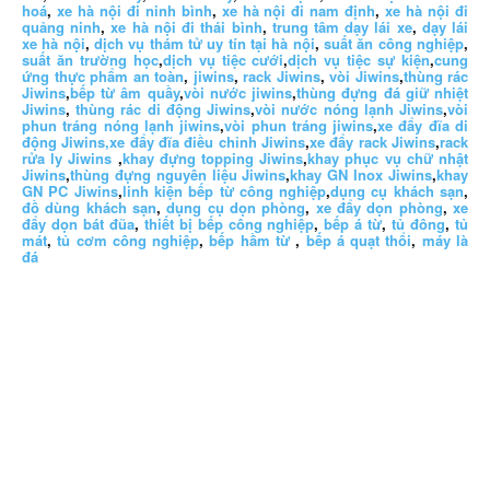
hoá
,
xe hà nội đi ninh bình
,
xe hà nội đi nam định
,
xe hà nội đi
quảng ninh
,
xe hà nội đi thái bình
,
trung tâm dạy lái xe
,
dạy lái
xe hà nội
,
dịch vụ thám tử uy tín tại hà nội
,
suất ăn công nghiệp
,
suất ăn trường học
,
dịch vụ tiệc cưới
,
dịch vụ tiệc sự kiện
,
cung
ứng thực phẩm an toàn
,
jiwins
,
rack Jiwins
,
vòi Jiwins
,
thùng rác
Jiwins
,
bếp từ âm quầy
,
vòi nước jiwins
,
thùng đựng đá giữ nhiệt
Jiwins
,
thùng rác di động Jiwins
,
vòi nước nóng lạnh Jiwins
,
vòi
phun tráng nóng lạnh jiwins
,
vòi phun tráng jiwins
,
xe đẩy đĩa di
động Jiwins,
xe đẩy đĩa điều chỉnh Jiwins
,
xe đẩy rack Jiwins
,
rack
rửa ly Jiwins
,
khay đựng topping Jiwins
,
khay phục vụ chữ nhật
Jiwins
,
thùng đựng nguyên liệu Jiwins
,
khay GN Inox Jiwins
,
khay
GN PC Jiwins
,
linh kiện bếp từ công nghiệp
,
dụng cụ khách sạn
,
đồ dùng khách sạn
,
dụng cụ dọn phòng
,
xe đẩy dọn phòng
,
xe
đẩy dọn bát đũa
,
thiết bị bếp công nghiệp
,
bếp á từ
,
tủ đông
,
tủ
mát
,
tủ cơm công nghiệp
,
bếp hầm từ
,
bếp á quạt thổi
,
máy là
đá