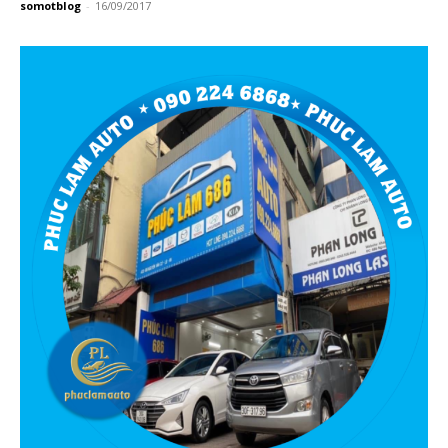
somotblog
-
16/09/2017