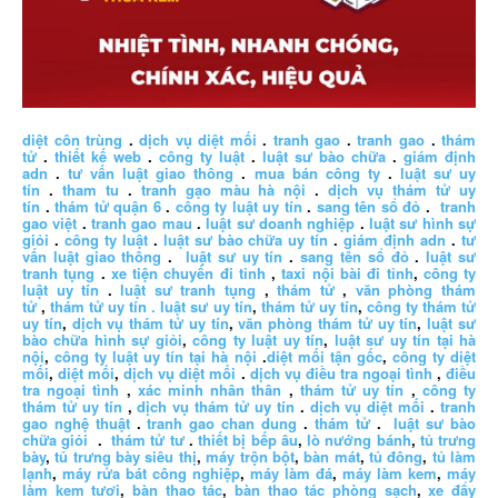
diệt côn trùng
.
dịch vụ diệt mối
.
tranh gao
.
tranh gao
.
thám
tử
.
thiết kế web
.
công ty luật
.
luật sư bào chữa
.
giám định
adn
.
tư vấn luật giao thông
.
mua bán công ty
.
luật sư uy
tín
.
tham tu
.
tranh gạo màu hà nội
.
dịch vụ thám tử uy
tín
.
thám tử quận 6
.
công ty luật uy tín
.
sang tên sổ đỏ
.
tranh
gao việt
.
tranh gao mau
.
luật sư doanh nghiệp
.
luật sư hình sự
giỏi
.
công ty luật
.
luật sư bào chữa uy tín
.
giám định adn
.
tư
vấn luật giao thông
.
luật sư uy tín
.
sang tên sổ đỏ
.
luật sư
tranh tụng
.
xe tiện chuyến đi tỉnh
,
taxi nội bài đi tỉnh
,
công ty
luật uy tín
.
luật sư tranh tụng
,
thám tử
,
văn phòng thám
tử
,
thám tử uy tín .
luật sư uy tín
,
thám tử uy tín
,
công ty thám tử
uy tín
,
dịch vụ thám tử uy tín
,
văn phòng thám tử uy tín
,
luật sư
bào chữa hình sự giỏi
,
công ty luật uy tín
,
luật sư uy tín tại hà
nội
,
công ty luật uy tín tại hà nội
.
diệt mối tận gốc
,
công ty diệt
mối
,
diệt mối
,
dịch vụ diệt mối
.
dịch vụ điều tra ngoại tình
,
điều
tra ngoại tình
,
xác minh nhân thân
,
thám tử uy tín
,
công ty
thám tử uy tín
,
dịch vụ thám tử uy tín
.
dịch vụ diệt mối
.
tranh
gao nghệ thuật
.
tranh gao chan dung
.
thám tử
.
luật sư bào
chữa giỏi
.
thám tử tư
.
thiết bị bếp âu
,
lò nướng bánh
,
tủ trưng
bày
,
tủ trưng bày siêu thị
,
máy trộn bột
,
bàn mát
,
tủ đông
,
tủ làm
lạnh
,
máy rửa bát công nghiệp
,
máy làm đá
,
máy làm kem
,
máy
làm kem tươi
,
bàn thao tác
,
bàn thao tác phòng sạch
,
xe đẩy