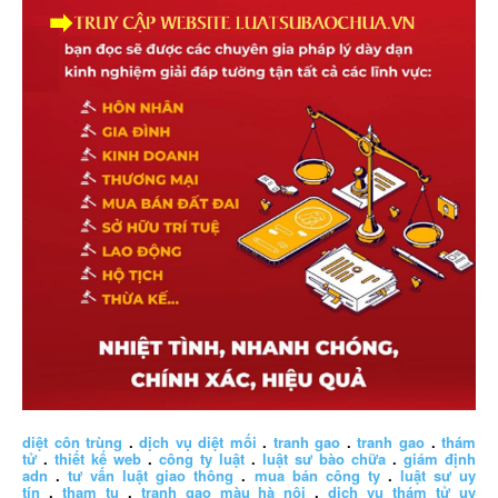
diệt côn trùng
.
dịch vụ diệt mối
.
tranh gao
.
tranh gao
.
thám
tử
.
thiết kế web
.
công ty luật
.
luật sư bào chữa
.
giám định
adn
.
tư vấn luật giao thông
.
mua bán công ty
.
luật sư uy
tín
.
tham tu
.
tranh gạo màu hà nội
.
dịch vụ thám tử uy