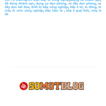
đồ dùng khách sạn
,
dụng cụ dọn phòng
,
xe đẩy dọn phòng
,
xe
đẩy dọn bát đũa
,
thiết bị bếp công nghiệp
,
bếp á từ
,
tủ đông
,
tủ
mát
,
tủ cơm công nghiệp
,
bếp hầm từ
,
bếp á quạt thổi
,
máy là
đá