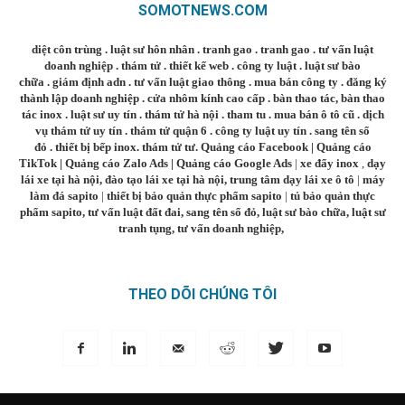
SOMOTNEWS.COM
diệt côn trùng
.
luật sư hôn nhân
.
tranh gao
.
tranh gao
.
tư vấn luật
doanh nghiệp
.
thám tử
.
thiết kế web
.
công ty luật
.
luật sư bào
chữa
.
giám định adn
.
tư vấn luật giao thông
.
mua bán công ty
.
đăng ký
thành lập doanh nghiệp
.
cửa nhôm kính cao cấp
.
bàn thao tác
,
bàn thao
tác inox
.
luật sư uy tín
.
thám tử hà nội
.
tham tu
.
mua bán ô tô cũ
.
dịch
vụ thám tử uy tín
.
thám tử quận 6
.
công ty luật uy tín
.
sang tên sổ
đỏ
.
thiết bị bếp inox
.
thám tử tư
.
Quảng cáo Facebook
|
Quảng cáo
TikTok
|
Quảng cáo Zalo Ads
|
Quảng cáo Google Ads
|
xe đẩy inox
,
dạy
lái xe tại hà nội
,
đào tạo lái xe tại hà nội
,
trung tâm dạy lái xe ô tô
|
máy
làm đá sapito
|
thiết bị bảo quản thực phẩm sapito
|
tủ bảo quản thực
phẩm sapito
,
tư vấn luật đất đai
,
sang tên sổ đỏ
,
luật sư bào chữa
,
luật sư
tranh tụng
,
tư vấn doanh nghiệp
,
THEO DÕI CHÚNG TÔI