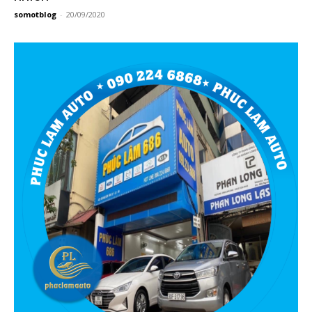
somotblog
-
20/09/2020