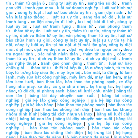
tín
.
thám tử quận 6
.
công ty luật uy tín
.
sang tên sổ đỏ
.
tranh
gao việt
.
tranh gao mau
.
luật sư doanh nghiệp
.
luật sư hình sự
giỏi
.
công ty luật
.
luật sư bào chữa uy tín
.
giám định adn
.
tư
vấn luật giao thông
.
luật sư uy tín
.
sang tên sổ đỏ
.
luật sư
tranh tụng
.
xe tiện chuyến đi tỉnh
,
taxi nội bài đi tỉnh
,
công ty
luật uy tín
.
luật sư tranh tụng
,
thám tử
,
văn phòng thám
tử
,
thám tử uy tín .
luật sư uy tín
,
thám tử uy tín
,
công ty thám tử
uy tín
,
dịch vụ thám tử uy tín
,
văn phòng thám tử uy tín
,
luật sư
bào chữa hình sự giỏi
,
công ty luật uy tín
,
luật sư uy tín tại hà
nội
,
công ty luật uy tín tại hà nội
.
diệt mối tận gốc
,
công ty diệt
mối
,
diệt mối
,
dịch vụ diệt mối
.
dịch vụ điều tra ngoại tình
,
điều
tra ngoại tình
,
xác minh nhân thân
,
thám tử uy tín
,
công ty
thám tử uy tín
,
dịch vụ thám tử uy tín
.
dịch vụ diệt mối
.
tranh
gao nghệ thuật
.
tranh gao chan dung
.
thám tử
.
luật sư bào
chữa giỏi
.
thám tử tư
.
thiết bị bếp âu
,
lò nướng bánh
,
tủ trưng
bày
,
tủ trưng bày siêu thị
,
máy trộn bột
,
bàn mát
,
tủ đông
,
tủ làm
lạnh
,
máy rửa bát công nghiệp
,
máy làm đá
,
máy làm kem
,
máy
làm kem tươi
,
bàn thao tác
,
bàn thao tác phòng sạch
,
xe đẩy
hàng nhà máy
,
xe đẩy có giá chịu nhiệt
,
kệ trung tải
,
kệ hạng
nặng
,
tủ để đồ
,
tủ phòng sạch
,
băng tải lưới chịu nhiệt
|
băng tải
con lăn
|
băng tải dây chuyền sản xuất
|
băng tải công
nghiệp
|
giá kệ lắp ghép công nghiệp
|
giá kệ lắp ráp công
nghiệp
|
giá kệ kho hàng
|
bàn thao tác phòng sạch
|
bàn thao tác
công nghiệp
|
bàn thao tác chống tĩnh điện
|
bàn thao tác khung
nhôm định hình
|
băng tải xích nhựa và inox
|
băng tải lưới chịu
nhiệt
|
băng tải con lăn
|
băng tải dây chuyền sản xuất
|
băng tải
công nghiệp
|
giá kệ công nghiệp
|
giá kệ lắp ráp công
nghiệp
|
bàn thao tác phòng sạch
|
bàn thao tác công
nghiệp
|
bàn thao tác chống tĩnh điện
|
kệ trung tải
|
kệ hạng
nặng
|
bàn thao tác đa năng
|
lò hấp nướng đa năng
|
lò nướng