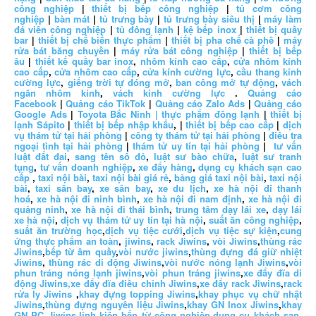
công nghiệp
|
thiết bị bếp công nghiệp
|
tủ cơm công
nghiệp
|
bàn mát
|
tủ trưng bày
|
tủ trưng bày siêu thị
|
máy làm
đá viên công nghiệp
|
tủ đông lạnh
|
kệ bếp inox
|
thiết bị quầy
bar
|
thiết bị chế biến thực phẩm
|
thiết bị pha chế cà phê
|
máy
rửa bát băng chuyền
|
máy rửa bát công nghiệp
|
thiết bị bếp
âu
|
thiết kế quầy bar inox
,
nhôm kính cao cấp
,
cửa nhôm kính
cao cấp
,
cửa nhôm cao cấp
,
cửa kính cường lực
,
cầu thang kính
cường lực
,
giếng trời tự đóng mở
,
ban công mở tự động
,
vách
ngăn nhôm kính
,
vách kính cường lực
.
Quảng cáo
Facebook
|
Quảng cáo TikTok
|
Quảng cáo Zalo Ads
|
Quảng cáo
Google Ads
|
Toyota Bắc Ninh |
thực phẩm đông lạnh
|
thiết bị
lạnh Sápito
|
thiết bị bếp nhập khẩu
, |
thiết bị bếp cao cấp
|
dịch
vụ thám tử tại hải phòng
|
công ty thám tử tại hải phòng
|
điều tra
ngoại tình tại hải phòng
|
thám tử uy tín tại hải phòng
|
tư vấn
luật đất đai
,
sang tên sổ đỏ
,
luật sư bào chữa
,
luật sư tranh
tụng
,
tư vấn doanh nghiệp
,
xe đẩy hàng
,
dụng cụ khách sạn cao
cấp
,
taxi nội bài
,
taxi nội bài giá rẻ
,
bảng giá taxi nội bài
,
taxi nội
bài
,
taxi sân bay
,
xe sân bay
,
xe du lịch
,
xe hà nội đi thanh
hoá
,
xe hà nội đi ninh bình
,
xe hà nội đi nam định
,
xe hà nội đi
quảng ninh
,
xe hà nội đi thái bình
,
trung tâm dạy lái xe
,
dạy lái
xe hà nội
,
dịch vụ thám tử uy tín tại hà nội
,
suất ăn công nghiệp
,
suất ăn trường học
,
dịch vụ tiệc cưới
,
dịch vụ tiệc sự kiện
,
cung
ứng thực phẩm an toàn
,
jiwins
,
rack Jiwins
,
vòi Jiwins
,
thùng rác
Jiwins
,
bếp từ âm quầy
,
vòi nước jiwins
,
thùng đựng đá giữ nhiệt
Jiwins
,
thùng rác di động Jiwins
,
vòi nước nóng lạnh Jiwins
,
vòi
phun tráng nóng lạnh jiwins
,
vòi phun tráng jiwins
,
xe đẩy đĩa di
động Jiwins,
xe đẩy đĩa điều chỉnh Jiwins
,
xe đẩy rack Jiwins
,
rack
rửa ly Jiwins
,
khay đựng topping Jiwins
,
khay phục vụ chữ nhật
Jiwins
,
thùng đựng nguyên liệu Jiwins
,
khay GN Inox Jiwins
,
khay
GN PC Jiwins
,
linh kiện bếp từ công nghiệp
,
dụng cụ khách sạn
,