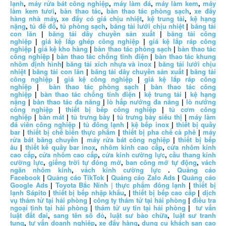
lạnh
,
máy rửa bát công nghiệp
,
máy làm đá
,
máy làm kem
,
máy
làm kem tươi
,
bàn thao tác
,
bàn thao tác phòng sạch
,
xe đẩy
hàng nhà máy
,
xe đẩy có giá chịu nhiệt
,
kệ trung tải
,
kệ hạng
nặng
,
tủ để đồ
,
tủ phòng sạch
,
băng tải lưới chịu nhiệt
|
băng tải
con lăn
|
băng tải dây chuyền sản xuất
|
băng tải công
nghiệp
|
giá kệ lắp ghép công nghiệp
|
giá kệ lắp ráp công
nghiệp
|
giá kệ kho hàng
|
bàn thao tác phòng sạch
|
bàn thao tác
công nghiệp
|
bàn thao tác chống tĩnh điện
|
bàn thao tác khung
nhôm định hình
|
băng tải xích nhựa và inox
|
băng tải lưới chịu
nhiệt
|
băng tải con lăn
|
băng tải dây chuyền sản xuất
|
băng tải
công nghiệp
|
giá kệ công nghiệp
|
giá kệ lắp ráp công
nghiệp
|
bàn thao tác phòng sạch
|
bàn thao tác công
nghiệp
|
bàn thao tác chống tĩnh điện
|
kệ trung tải
|
kệ hạng
nặng
|
bàn thao tác đa năng
|
lò hấp nướng đa năng
|
lò nướng
công nghiệp
|
thiết bị bếp công nghiệp
|
tủ cơm công
nghiệp
|
bàn mát
|
tủ trưng bày
|
tủ trưng bày siêu thị
|
máy làm
đá viên công nghiệp
|
tủ đông lạnh
|
kệ bếp inox
|
thiết bị quầy
bar
|
thiết bị chế biến thực phẩm
|
thiết bị pha chế cà phê
|
máy
rửa bát băng chuyền
|
máy rửa bát công nghiệp
|
thiết bị bếp
âu
|
thiết kế quầy bar inox
,
nhôm kính cao cấp
,
cửa nhôm kính
cao cấp
,
cửa nhôm cao cấp
,
cửa kính cường lực
,
cầu thang kính
cường lực
,
giếng trời tự đóng mở
,
ban công mở tự động
,
vách
ngăn nhôm kính
,
vách kính cường lực
.
Quảng cáo
Facebook
|
Quảng cáo TikTok
|
Quảng cáo Zalo Ads
|
Quảng cáo
Google Ads
|
Toyota Bắc Ninh |
thực phẩm đông lạnh
|
thiết bị
lạnh Sápito
|
thiết bị bếp nhập khẩu
, |
thiết bị bếp cao cấp
|
dịch
vụ thám tử tại hải phòng
|
công ty thám tử tại hải phòng
|
điều tra
ngoại tình tại hải phòng
|
thám tử uy tín tại hải phòng
|
tư vấn
luật đất đai
,
sang tên sổ đỏ
,
luật sư bào chữa
,
luật sư tranh
tụng
,
tư vấn doanh nghiệp
,
xe đẩy hàng
,
dụng cụ khách sạn cao