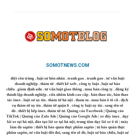
SOMOTNEWS.COM
diệt côn trùng
.
luật sư hôn nhân
.
tranh gao
.
tranh gao
.
tư vấn luật
doanh nghiệp
.
thám tử
.
thiết kế web
.
công ty luật
.
luật sư bào
chữa
.
giám định adn
.
tư vấn luật giao thông
.
mua bán công ty
.
đăng ký
thành lập doanh nghiệp
.
cửa nhôm kính cao cấp
.
bàn thao tác
,
bàn thao
tác inox
.
luật sư uy tín
.
thám tử hà nội
.
tham tu
.
mua bán ô tô cũ
.
dịch
vụ thám tử uy tín
.
thám tử quận 6
.
công ty luật uy tín
.
sang tên sổ
đỏ
.
thiết bị bếp inox
.
thám tử tư
.
Quảng cáo Facebook
|
Quảng cáo
TikTok
|
Quảng cáo Zalo Ads
|
Quảng cáo Google Ads
|
xe đẩy inox
,
dạy
lái xe tại hà nội
,
đào tạo lái xe tại hà nội
,
trung tâm dạy lái xe ô tô
|
máy
làm đá sapito
|
thiết bị bảo quản thực phẩm sapito
|
tủ bảo quản thực
phẩm sapito
,
tư vấn luật đất đai
,
sang tên sổ đỏ
,
luật sư bào chữa
,
luật sư