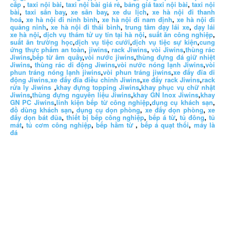
cấp
,
taxi nội bài
,
taxi nội bài giá rẻ
,
bảng giá taxi nội bài
,
taxi nội
bài
,
taxi sân bay
,
xe sân bay
,
xe du lịch
,
xe hà nội đi thanh
hoá
,
xe hà nội đi ninh bình
,
xe hà nội đi nam định
,
xe hà nội đi
quảng ninh
,
xe hà nội đi thái bình
,
trung tâm dạy lái xe
,
dạy lái
xe hà nội
,
dịch vụ thám tử uy tín tại hà nội
,
suất ăn công nghiệp
,
suất ăn trường học
,
dịch vụ tiệc cưới
,
dịch vụ tiệc sự kiện
,
cung
ứng thực phẩm an toàn
,
jiwins
,
rack Jiwins
,
vòi Jiwins
,
thùng rác
Jiwins
,
bếp từ âm quầy
,
vòi nước jiwins
,
thùng đựng đá giữ nhiệt
Jiwins
,
thùng rác di động Jiwins
,
vòi nước nóng lạnh Jiwins
,
vòi
phun tráng nóng lạnh jiwins
,
vòi phun tráng jiwins
,
xe đẩy đĩa di
động Jiwins,
xe đẩy đĩa điều chỉnh Jiwins
,
xe đẩy rack Jiwins
,
rack
rửa ly Jiwins
,
khay đựng topping Jiwins
,
khay phục vụ chữ nhật
Jiwins
,
thùng đựng nguyên liệu Jiwins
,
khay GN Inox Jiwins
,
khay
GN PC Jiwins
,
linh kiện bếp từ công nghiệp
,
dụng cụ khách sạn
,
đồ dùng khách sạn
,
dụng cụ dọn phòng
,
xe đẩy dọn phòng
,
xe
đẩy dọn bát đũa
,
thiết bị bếp công nghiệp
,
bếp á từ
,
tủ đông
,
tủ
mát
,
tủ cơm công nghiệp
,
bếp hầm từ
,
bếp á quạt thổi
,
máy là
đá