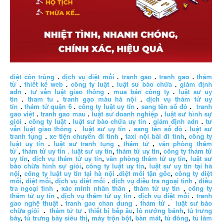
diệt côn trùng
.
dịch vụ diệt mối
.
tranh gao
.
tranh gao
.
thám
tử
.
thiết kế web
.
công ty luật
.
luật sư bào chữa
.
giám định
adn
.
tư vấn luật giao thông
.
mua bán công ty
.
luật sư uy
tín
.
tham tu
.
tranh gạo màu hà nội
.
dịch vụ thám tử uy
tín
.
thám tử quận 6
.
công ty luật uy tín
.
sang tên sổ đỏ
.
tranh
gao việt
.
tranh gao mau
.
luật sư doanh nghiệp
.
luật sư hình sự
giỏi
.
công ty luật
.
luật sư bào chữa uy tín
.
giám định adn
.
tư
vấn luật giao thông
.
luật sư uy tín
.
sang tên sổ đỏ
.
luật sư
tranh tụng
.
xe tiện chuyến đi tỉnh
,
taxi nội bài đi tỉnh
,
công ty
luật uy tín
.
luật sư tranh tụng
,
thám tử
,
văn phòng thám
tử
,
thám tử uy tín .
luật sư uy tín
,
thám tử uy tín
,
công ty thám tử
uy tín
,
dịch vụ thám tử uy tín
,
văn phòng thám tử uy tín
,
luật sư
bào chữa hình sự giỏi
,
công ty luật uy tín
,
luật sư uy tín tại hà
nội
,
công ty luật uy tín tại hà nội
.
diệt mối tận gốc
,
công ty diệt
mối
,
diệt mối
,
dịch vụ diệt mối
.
dịch vụ điều tra ngoại tình
,
điều
tra ngoại tình
,
xác minh nhân thân
,
thám tử uy tín
,
công ty
thám tử uy tín
,
dịch vụ thám tử uy tín
.
dịch vụ diệt mối
.
tranh
gao nghệ thuật
.
tranh gao chan dung
.
thám tử
.
luật sư bào
chữa giỏi
.
thám tử tư
.
thiết bị bếp âu
,
lò nướng bánh
,
tủ trưng
bày
,
tủ trưng bày siêu thị
,
máy trộn bột
,
bàn mát
,
tủ đông
,
tủ làm