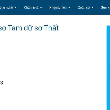
ông nghệ
Khám phá
Phương tiện
Quân sự
Sức k
t
sơ Tam dữ sơ Thất
g
23