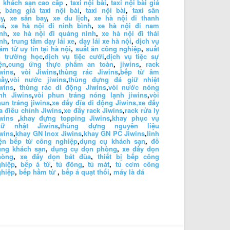
 khách sạn cao cấp
,
taxi nội bài
,
taxi nội bài giá
,
bảng giá taxi nội bài
,
taxi nội bài
,
taxi sân
y
,
xe sân bay
,
xe du lịch
,
xe hà nội đi thanh
oá
,
xe hà nội đi ninh bình
,
xe hà nội đi nam
nh
,
xe hà nội đi quảng ninh
,
xe hà nội đi thái
nh
,
trung tâm dạy lái xe
,
dạy lái xe hà nội
,
dịch vụ
ám tử uy tín tại hà nội
,
suất ăn công nghiệp
,
suất
n trường học
,
dịch vụ tiệc cưới
,
dịch vụ tiệc sự
ện
,
cung ứng thực phẩm an toàn
,
jiwins
,
rack
wins
,
vòi Jiwins
,
thùng rác Jiwins
,
bếp từ âm
uầy
,
vòi nước jiwins
,
thùng đựng đá giữ nhiệt
wins
,
thùng rác di động Jiwins
,
vòi nước nóng
nh Jiwins
,
vòi phun tráng nóng lạnh jiwins
,
vòi
un tráng jiwins
,
xe đẩy đĩa di động Jiwins,
xe đẩy
a điều chỉnh Jiwins
,
xe đẩy rack Jiwins
,
rack rửa ly
wins
,
khay đựng topping Jiwins
,
khay phục vụ
hữ nhật Jiwins
,
thùng đựng nguyên liệu
wins
,
khay GN Inox Jiwins
,
khay GN PC Jiwins
,
linh
iện bếp từ công nghiệp
,
dụng cụ khách sạn
,
đồ
ùng khách sạn
,
dụng cụ dọn phòng
,
xe đẩy dọn
hòng
,
xe đẩy dọn bát đũa
,
thiết bị bếp công
ghiệp
,
bếp á từ
,
tủ đông
,
tủ mát
,
tủ cơm công
ghiệp
,
bếp hầm từ
,
bếp á quạt thổi
,
máy là đá