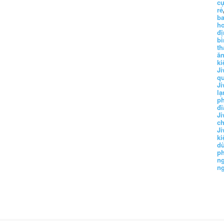
cụ
rẻ
ba
h
đị
bì
th
ă
ki
Ji
q
Ji
lạ
ph
đĩ
Ji
c
Ji
k
d
p
n
n