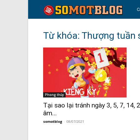
so
C
mo
Từ khóa: Thượng tuần 
blo
Phong thủy
Tại sao lại tránh ngày 3, 5, 7, 14, 
âm...
somotblog
-
08/07/2021