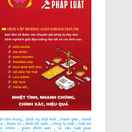
ệt côn trùng
.
dịch vụ diệt mối
.
tranh gao
.
tranh
ao
.
thám tử
.
thiết kế web
.
công ty luật
.
luật sư
ào chữa
.
giám định adn
.
tư vấn luật giao