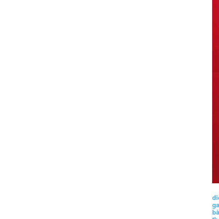
di
g
b