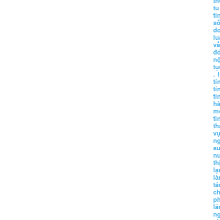
t
tu
tí
s
d
lu
vấ
đ
nộ
tụ
.
tí
tí
tí
h
m
tì
th
vụ
ng
sư
n
th
lạ
l
tá
ch
p
lă
n