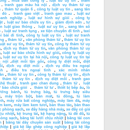
hông
.
mua bán công ty
.
luật sư uy tín
.
tham
.
tranh gạo màu hà nội
.
dịch vụ thám tử uy
n
.
thám tử quận 6
.
công ty luật uy tín
.
sang tên
ổ đỏ
.
tranh gao việt
.
tranh gao mau
.
luật sư
oanh nghiệp
.
luật sư hình sự giỏi
.
công ty
ật
.
luật sư bào chữa uy tín
.
giám định adn
.
tư
n luật giao thông
.
luật sư uy tín
.
sang tên sổ
ỏ
.
luật sư tranh tụng
.
xe tiện chuyến đi tỉnh
,
taxi
i bài đi tỉnh
,
công ty luật uy tín
.
luật sư tranh
ng
,
thám tử
,
văn phòng thám tử
,
thám tử uy tín
luật sư uy tín
,
thám tử uy tín
,
công ty thám tử uy
n
,
dịch vụ thám tử uy tín
,
văn phòng thám tử uy
n
,
luật sư bào chữa hình sự giỏi
,
công ty luật uy
n
,
luật sư uy tín tại hà nội
,
công ty luật uy tín tại
à nội
.
diệt mối tận gốc
,
công ty diệt mối
,
diệt
ối
,
dịch vụ diệt mối
.
dịch vụ điều tra ngoại
nh
,
điều tra ngoại tình
,
xác minh nhân
ân
,
thám tử uy tín
,
công ty thám tử uy tín
,
dịch
 thám tử uy tín
.
dịch vụ diệt mối
.
tranh gao
hệ thuật
.
tranh gao chan dung
.
thám tử
.
luật
 bào chữa giỏi
.
thám tử tư
.
thiết bị bếp âu
,
lò
ướng bánh
,
tủ trưng bày
,
tủ trưng bày siêu
ị
,
máy trộn bột
,
bàn mát
,
tủ đông
,
tủ làm
nh
,
máy rửa bát công nghiệp
,
máy làm đá
,
máy
àm kem
,
máy làm kem tươi
,
bàn thao tác
,
bàn thao
c phòng sạch
,
xe đẩy hàng nhà máy
,
xe đẩy có giá
ịu nhiệt
,
kệ trung tải
,
kệ hạng nặng
,
tủ để đồ
,
tủ
hòng sạch
,
băng tải lưới chịu nhiệt
|
băng tải con
n
|
băng tải dây chuyền sản xuất
|
băng tải công
ghiệp
|
giá kệ lắp ghép công nghiệp
|
giá kệ lắp