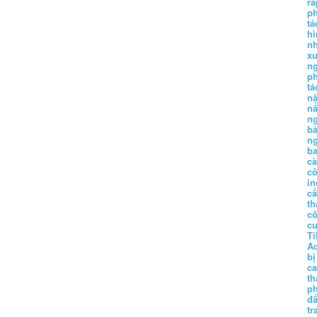
r
p
tá
hì
nh
xu
n
p
t
n
n
n
b
n
ba
c
c
in
c
th
c
c
Ti
A
bị
c
th
p
đấ
tr