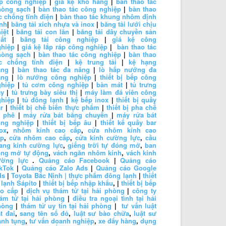
áp công nghiệp
|
giá kệ kho hàng
|
bàn thao tác
hòng sạch
|
bàn thao tác công nghiệp
|
bàn thao
c chống tĩnh điện
|
bàn thao tác khung nhôm định
nh
|
băng tải xích nhựa và inox
|
băng tải lưới chịu
iệt
|
băng tải con lăn
|
băng tải dây chuyền sản
ất
|
băng tải công nghiệp
|
giá kệ công
ghiệp
|
giá kệ lắp ráp công nghiệp
|
bàn thao tác
hòng sạch
|
bàn thao tác công nghiệp
|
bàn thao
ác chống tĩnh điện
|
kệ trung tải
|
kệ hạng
ặng
|
bàn thao tác đa năng
|
lò hấp nướng đa
ăng
|
lò nướng công nghiệp
|
thiết bị bếp công
ghiệp
|
tủ cơm công nghiệp
|
bàn mát
|
tủ trưng
ày
|
tủ trưng bày siêu thị
|
máy làm đá viên công
ghiệp
|
tủ đông lạnh
|
kệ bếp inox
|
thiết bị quầy
r
|
thiết bị chế biến thực phẩm
|
thiết bị pha chế
à phê
|
máy rửa bát băng chuyền
|
máy rửa bát
ông nghiệp
|
thiết bị bếp âu
|
thiết kế quầy bar
ox
,
nhôm kính cao cấp
,
cửa nhôm kính cao
ấp
,
cửa nhôm cao cấp
,
cửa kính cường lực
,
cầu
ang kính cường lực
,
giếng trời tự đóng mở
,
ban
ông mở tự động
,
vách ngăn nhôm kính
,
vách kính
ường lực
.
Quảng cáo Facebook
|
Quảng cáo
kTok
|
Quảng cáo Zalo Ads
|
Quảng cáo Google
ds
|
Toyota Bắc Ninh |
thực phẩm đông lạnh
|
thiết
 lạnh Sápito
|
thiết bị bếp nhập khẩu
, |
thiết bị bếp
ao cấp
|
dịch vụ thám tử tại hải phòng
|
công ty
ám tử tại hải phòng
|
điều tra ngoại tình tại hải
hòng
|
thám tử uy tín tại hải phòng
|
tư vấn luật
t đai
,
sang tên sổ đỏ
,
luật sư bào chữa
,
luật sư
anh tụng
,
tư vấn doanh nghiệp
,
xe đẩy hàng
,
dụng