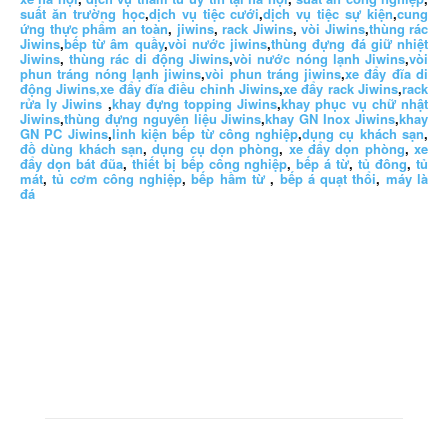
suất ăn trường học
,
dịch vụ tiệc cưới
,
dịch vụ tiệc sự kiện
,
cung
ứng thực phẩm an toàn
,
jiwins
,
rack Jiwins
,
vòi Jiwins
,
thùng rác
Jiwins
,
bếp từ âm quầy
,
vòi nước jiwins
,
thùng đựng đá giữ nhiệt
Jiwins
,
thùng rác di động Jiwins
,
vòi nước nóng lạnh Jiwins
,
vòi
phun tráng nóng lạnh jiwins
,
vòi phun tráng jiwins
,
xe đẩy đĩa di
động Jiwins,
xe đẩy đĩa điều chỉnh Jiwins
,
xe đẩy rack Jiwins
,
rack
rửa ly Jiwins
,
khay đựng topping Jiwins
,
khay phục vụ chữ nhật
Jiwins
,
thùng đựng nguyên liệu Jiwins
,
khay GN Inox Jiwins
,
khay
GN PC Jiwins
,
linh kiện bếp từ công nghiệp
,
dụng cụ khách sạn
,
đồ dùng khách sạn
,
dụng cụ dọn phòng
,
xe đẩy dọn phòng
,
xe
đẩy dọn bát đũa
,
thiết bị bếp công nghiệp
,
bếp á từ
,
tủ đông
,
tủ
mát
,
tủ cơm công nghiệp
,
bếp hầm từ
,
bếp á quạt thổi
,
máy là
đá