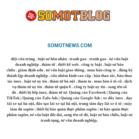
SOMOTNEWS.COM
diệt côn trùng
.
luật sư hôn nhân
.
tranh gao
.
tranh gao
.
tư vấn luật
doanh nghiệp
.
thám tử
.
thiết kế web
.
công ty luật
.
luật sư bào
chữa
.
giám định adn
.
tư vấn luật giao thông
.
mua bán công ty
.
đăng ký
thành lập doanh nghiệp
.
cửa nhôm kính cao cấp
.
bàn thao tác
,
bàn thao
tác inox
.
luật sư uy tín
.
thám tử hà nội
.
tham tu
.
mua bán ô tô cũ
.
dịch
vụ thám tử uy tín
.
thám tử quận 6
.
công ty luật uy tín
.
sang tên sổ
đỏ
.
thiết bị bếp inox
.
thám tử tư
.
Quảng cáo Facebook
|
Quảng cáo
TikTok
|
Quảng cáo Zalo Ads
|
Quảng cáo Google Ads
|
xe đẩy inox
,
dạy
lái xe tại hà nội
,
đào tạo lái xe tại hà nội
,
trung tâm dạy lái xe ô tô
|
máy
làm đá sapito
|
thiết bị bảo quản thực phẩm sapito
|
tủ bảo quản thực
phẩm sapito
,
tư vấn luật đất đai
,
sang tên sổ đỏ
,
luật sư bào chữa
,
luật sư
tranh tụng
,
tư vấn doanh nghiệp
,