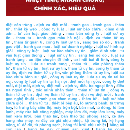
diệt côn trùng
.
dịch vụ diệt mối
.
tranh gao
.
tranh gao
.
thám
tử
.
thiết kế web
.
công ty luật
.
luật sư bào chữa
.
giám định
adn
.
tư vấn luật giao thông
.
mua bán công ty
.
luật sư uy
tín
.
tham tu
.
tranh gạo màu hà nội
.
dịch vụ thám tử uy
tín
.
thám tử quận 6
.
công ty luật uy tín
.
sang tên sổ đỏ
.
tranh
gao việt
.
tranh gao mau
.
luật sư doanh nghiệp
.
luật sư hình sự
giỏi
.
công ty luật
.
luật sư bào chữa uy tín
.
giám định adn
.
tư
vấn luật giao thông
.
luật sư uy tín
.
sang tên sổ đỏ
.
luật sư
tranh tụng
.
xe tiện chuyến đi tỉnh
,
taxi nội bài đi tỉnh
,
công ty
luật uy tín
.
luật sư tranh tụng
,
thám tử
,
văn phòng thám
tử
,
thám tử uy tín .
luật sư uy tín
,
thám tử uy tín
,
công ty thám tử
uy tín
,
dịch vụ thám tử uy tín
,
văn phòng thám tử uy tín
,
luật sư
bào chữa hình sự giỏi
,
công ty luật uy tín
,
luật sư uy tín tại hà
nội
,
công ty luật uy tín tại hà nội
.
diệt mối tận gốc
,
công ty diệt
mối
,
diệt mối
,
dịch vụ diệt mối
.
dịch vụ điều tra ngoại tình
,
điều
tra ngoại tình
,
xác minh nhân thân
,
thám tử uy tín
,
công ty
thám tử uy tín
,
dịch vụ thám tử uy tín
.
dịch vụ diệt mối
.
tranh
gao nghệ thuật
.
tranh gao chan dung
.
thám tử
.
luật sư bào
chữa giỏi
.
thám tử tư
.
thiết bị bếp âu
,
lò nướng bánh
,
tủ trưng
bày
,
tủ trưng bày siêu thị
,
máy trộn bột
,
bàn mát
,
tủ đông
,
tủ làm
lạnh
,
máy rửa bát công nghiệp
,
máy làm đá
,
máy làm kem
,
máy
làm kem tươi
,
bàn thao tác
,
bàn thao tác phòng sạch
,
xe đẩy
hàng nhà máy
,
xe đẩy có giá chịu nhiệt
,
kệ trung tải
,
kệ hạng
nặng
,
tủ để đồ
,
tủ phòng sạch
,
băng tải lưới chịu nhiệt
|
băng tải
con lăn
|
băng tải dây chuyền sản xuất
|
băng tải công