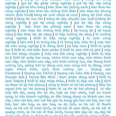
nghiệp
|
giá kệ lắp ghép công nghiệp
|
giá kệ lắp ráp công
nghiệp
|
giá kệ kho hàng
|
bàn thao tác phòng sạch
|
bàn thao tác
công nghiệp
|
bàn thao tác chống tĩnh điện
|
bàn thao tác khung
nhôm định hình
|
băng tải xích nhựa và inox
|
băng tải lưới chịu
nhiệt
|
băng tải con lăn
|
băng tải dây chuyền sản xuất
|
băng tải
công nghiệp
|
giá kệ công nghiệp
|
giá kệ lắp ráp công
nghiệp
|
bàn thao tác phòng sạch
|
bàn thao tác công
nghiệp
|
bàn thao tác chống tĩnh điện
|
kệ trung tải
|
kệ hạng
nặng
|
bàn thao tác đa năng
|
lò hấp nướng đa năng
|
lò nướng
công nghiệp
|
thiết bị bếp công nghiệp
|
tủ cơm công
nghiệp
|
bàn mát
|
tủ trưng bày
|
tủ trưng bày siêu thị
|
máy làm
đá viên công nghiệp
|
tủ đông lạnh
|
kệ bếp inox
|
thiết bị quầy
bar
|
thiết bị chế biến thực phẩm
|
thiết bị pha chế cà phê
|
máy
rửa bát băng chuyền
|
máy rửa bát công nghiệp
|
thiết bị bếp
âu
|
thiết kế quầy bar inox
,
nhôm kính cao cấp
,
cửa nhôm kính
cao cấp
,
cửa nhôm cao cấp
,
cửa kính cường lực
,
cầu thang kính
cường lực
,
giếng trời tự đóng mở
,
ban công mở tự động
,
vách
ngăn nhôm kính
,
vách kính cường lực
.
Quảng cáo
Facebook
|
Quảng cáo TikTok
|
Quảng cáo Zalo Ads
|
Quảng cáo
Google Ads
|
Toyota Bắc Ninh |
thực phẩm đông lạnh
|
thiết bị
lạnh Sápito
|
thiết bị bếp nhập khẩu
, |
thiết bị bếp cao cấp
|
dịch
vụ thám tử tại hải phòng
|
công ty thám tử tại hải phòng
|
điều tra
ngoại tình tại hải phòng
|
thám tử uy tín tại hải phòng
|
tư vấn
luật đất đai
,
sang tên sổ đỏ
,
luật sư bào chữa
,
luật sư tranh
tụng
,
tư vấn doanh nghiệp
,
xe đẩy hàng
,
dụng cụ khách sạn cao
cấp
,
taxi nội bài
,
taxi nội bài giá rẻ
,
bảng giá taxi nội bài
,
taxi nội
bài
,
taxi sân bay
,
xe sân bay
,
xe du lịch
,
xe hà nội đi thanh
hoá
,
xe hà nội đi ninh bình
,
xe hà nội đi nam định
,
xe hà nội đi
quảng ninh
,
xe hà nội đi thái bình
,
trung tâm dạy lái xe
,
dạy lái
xe hà nội
,
dịch vụ thám tử uy tín tại hà nội
,
suất ăn công nghiệp
,