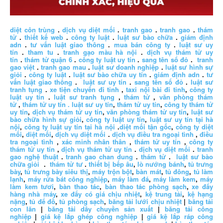
diệt côn trùng
.
dịch vụ diệt mối
.
tranh gao
.
tranh gao
.
thám
tử
.
thiết kế web
.
công ty luật
.
luật sư bào chữa
.
giám định
adn
.
tư vấn luật giao thông
.
mua bán công ty
.
luật sư uy
tín
.
tham tu
.
tranh gạo màu hà nội
.
dịch vụ thám tử uy
tín
.
thám tử quận 6
.
công ty luật uy tín
.
sang tên sổ đỏ
.
tranh
gao việt
.
tranh gao mau
.
luật sư doanh nghiệp
.
luật sư hình sự
giỏi
.
công ty luật
.
luật sư bào chữa uy tín
.
giám định adn
.
tư
vấn luật giao thông
.
luật sư uy tín
.
sang tên sổ đỏ
.
luật sư
tranh tụng
.
xe tiện chuyến đi tỉnh
,
taxi nội bài đi tỉnh
,
công ty
luật uy tín
.
luật sư tranh tụng
,
thám tử
,
văn phòng thám
tử
,
thám tử uy tín .
luật sư uy tín
,
thám tử uy tín
,
công ty thám tử
uy tín
,
dịch vụ thám tử uy tín
,
văn phòng thám tử uy tín
,
luật sư
bào chữa hình sự giỏi
,
công ty luật uy tín
,
luật sư uy tín tại hà
nội
,
công ty luật uy tín tại hà nội
.
diệt mối tận gốc
,
công ty diệt
mối
,
diệt mối
,
dịch vụ diệt mối
.
dịch vụ điều tra ngoại tình
,
điều
tra ngoại tình
,
xác minh nhân thân
,
thám tử uy tín
,
công ty
thám tử uy tín
,
dịch vụ thám tử uy tín
.
dịch vụ diệt mối
.
tranh
gao nghệ thuật
.
tranh gao chan dung
.
thám tử
.
luật sư bào
chữa giỏi
.
thám tử tư
.
thiết bị bếp âu
,
lò nướng bánh
,
tủ trưng
bày
,
tủ trưng bày siêu thị
,
máy trộn bột
,
bàn mát
,
tủ đông
,
tủ làm
lạnh
,
máy rửa bát công nghiệp
,
máy làm đá
,
máy làm kem
,
máy
làm kem tươi
,
bàn thao tác
,
bàn thao tác phòng sạch
,
xe đẩy
hàng nhà máy
,
xe đẩy có giá chịu nhiệt
,
kệ trung tải
,
kệ hạng
nặng
,
tủ để đồ
,
tủ phòng sạch
,
băng tải lưới chịu nhiệt
|
băng tải
con lăn
|
băng tải dây chuyền sản xuất
|
băng tải công
nghiệp
|
giá kệ lắp ghép công nghiệp
|
giá kệ lắp ráp công