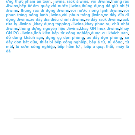
ứng thực phẩm an toàn
,
jiwins
,
rack Jiwins
,
vòi Jiwins
,
thùng rác
Jiwins
,
bếp từ âm quầy
,
vòi nước jiwins
,
thùng đựng đá giữ nhiệt
Jiwins
,
thùng rác di động Jiwins
,
vòi nước nóng lạnh Jiwins
,
vòi
phun tráng nóng lạnh jiwins
,
vòi phun tráng jiwins
,
xe đẩy đĩa di
động Jiwins,
xe đẩy đĩa điều chỉnh Jiwins
,
xe đẩy rack Jiwins
,
rack
rửa ly Jiwins
,
khay đựng topping Jiwins
,
khay phục vụ chữ nhật
Jiwins
,
thùng đựng nguyên liệu Jiwins
,
khay GN Inox Jiwins
,
khay
GN PC Jiwins
,
linh kiện bếp từ công nghiệp
,
dụng cụ khách sạn
,
đồ dùng khách sạn
,
dụng cụ dọn phòng
,
xe đẩy dọn phòng
,
xe
đẩy dọn bát đũa
,
thiết bị bếp công nghiệp
,
bếp á từ
,
tủ đông
,
tủ
mát
,
tủ cơm công nghiệp
,
bếp hầm từ
,
bếp á quạt thổi
,
máy là
đá