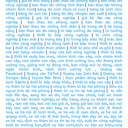
nghiệp
|
giá kệ kho hàng
|
bàn thao tác phòng sạch
|
bàn thao tác
công nghiệp
|
bàn thao tác chống tĩnh điện
|
bàn thao tác khung
nhôm định hình
|
băng tải xích nhựa và inox
|
băng tải lưới chịu
nhiệt
|
băng tải con lăn
|
băng tải dây chuyền sản xuất
|
băng tải
công nghiệp
|
giá kệ công nghiệp
|
giá kệ lắp ráp công
nghiệp
|
bàn thao tác phòng sạch
|
bàn thao tác công
nghiệp
|
bàn thao tác chống tĩnh điện
|
kệ trung tải
|
kệ hạng
nặng
|
bàn thao tác đa năng
|
lò hấp nướng đa năng
|
lò nướng
công nghiệp
|
thiết bị bếp công nghiệp
|
tủ cơm công
nghiệp
|
bàn mát
|
tủ trưng bày
|
tủ trưng bày siêu thị
|
máy làm
đá viên công nghiệp
|
tủ đông lạnh
|
kệ bếp inox
|
thiết bị quầy
bar
|
thiết bị chế biến thực phẩm
|
thiết bị pha chế cà phê
|
máy
rửa bát băng chuyền
|
máy rửa bát công nghiệp
|
thiết bị bếp
âu
|
thiết kế quầy bar inox
,
nhôm kính cao cấp
,
cửa nhôm kính
cao cấp
,
cửa nhôm cao cấp
,
cửa kính cường lực
,
cầu thang kính
cường lực
,
giếng trời tự đóng mở
,
ban công mở tự động
,
vách
ngăn nhôm kính
,
vách kính cường lực
.
Quảng cáo
Facebook
|
Quảng cáo TikTok
|
Quảng cáo Zalo Ads
|
Quảng cáo
Google Ads
|
Toyota Bắc Ninh |
thực phẩm đông lạnh
|
thiết bị
lạnh Sápito
|
thiết bị bếp nhập khẩu
, |
thiết bị bếp cao cấp
|
dịch
vụ thám tử tại hải phòng
|
công ty thám tử tại hải phòng
|
điều tra
ngoại tình tại hải phòng
|
thám tử uy tín tại hải phòng
|
tư vấn
luật đất đai
,
sang tên sổ đỏ
,
luật sư bào chữa
,
luật sư tranh
tụng
,
tư vấn doanh nghiệp
,
xe đẩy hàng
,
dụng cụ khách sạn cao
cấp
,
taxi nội bài
,
taxi nội bài giá rẻ
,
bảng giá taxi nội bài
,
taxi nội
bài
,
taxi sân bay
,
xe sân bay
,
xe du lịch
,
xe hà nội đi thanh
hoá
,
xe hà nội đi ninh bình
,
xe hà nội đi nam định
,
xe hà nội đi
quảng ninh
,
xe hà nội đi thái bình
,
trung tâm dạy lái xe
,
dạy lái
xe hà nội
,
dịch vụ thám tử uy tín tại hà nội
,
suất ăn công nghiệp
,
suất ăn trường học
,
dịch vụ tiệc cưới
,
dịch vụ tiệc sự kiện
,
cung