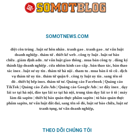
SOMOTNEWS.COM
diệt côn trùng
.
luật sư hôn nhân
.
tranh gao
.
tranh gao
.
tư vấn luật
doanh nghiệp
.
thám tử
.
thiết kế web
.
công ty luật
.
luật sư bào
chữa
.
giám định adn
.
tư vấn luật giao thông
.
mua bán công ty
.
đăng ký
thành lập doanh nghiệp
.
cửa nhôm kính cao cấp
.
bàn thao tác
,
bàn thao
tác inox
.
luật sư uy tín
.
thám tử hà nội
.
tham tu
.
mua bán ô tô cũ
.
dịch
vụ thám tử uy tín
.
thám tử quận 6
.
công ty luật uy tín
.
sang tên sổ
đỏ
.
thiết bị bếp inox
.
thám tử tư
.
Quảng cáo Facebook
|
Quảng cáo
TikTok
|
Quảng cáo Zalo Ads
|
Quảng cáo Google Ads
|
xe đẩy inox
,
dạy
lái xe tại hà nội
,
đào tạo lái xe tại hà nội
,
trung tâm dạy lái xe ô tô
|
máy
làm đá sapito
|
thiết bị bảo quản thực phẩm sapito
|
tủ bảo quản thực
phẩm sapito
,
tư vấn luật đất đai
,
sang tên sổ đỏ
,
luật sư bào chữa
,
luật sư
tranh tụng
,
tư vấn doanh nghiệp
,
THEO DÕI CHÚNG TÔI