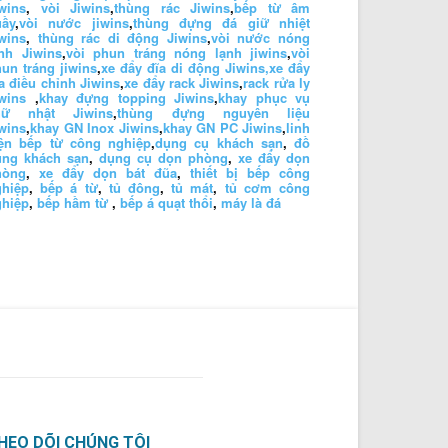
wins
,
vòi Jiwins
,
thùng rác Jiwins
,
bếp từ âm
uầy
,
vòi nước jiwins
,
thùng đựng đá giữ nhiệt
wins
,
thùng rác di động Jiwins
,
vòi nước nóng
nh Jiwins
,
vòi phun tráng nóng lạnh jiwins
,
vòi
un tráng jiwins
,
xe đẩy đĩa di động Jiwins,
xe đẩy
a điều chỉnh Jiwins
,
xe đẩy rack Jiwins
,
rack rửa ly
wins
,
khay đựng topping Jiwins
,
khay phục vụ
hữ nhật Jiwins
,
thùng đựng nguyên liệu
wins
,
khay GN Inox Jiwins
,
khay GN PC Jiwins
,
linh
iện bếp từ công nghiệp
,
dụng cụ khách sạn
,
đồ
ùng khách sạn
,
dụng cụ dọn phòng
,
xe đẩy dọn
hòng
,
xe đẩy dọn bát đũa
,
thiết bị bếp công
ghiệp
,
bếp á từ
,
tủ đông
,
tủ mát
,
tủ cơm công
ghiệp
,
bếp hầm từ
,
bếp á quạt thổi
,
máy là đá
HEO DÕI CHÚNG TÔI