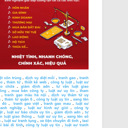
ệt côn trùng
.
dịch vụ diệt mối
.
tranh gao
.
tranh
ao
.
thám tử
.
thiết kế web
.
công ty luật
.
luật sư
ào chữa
.
giám định adn
.
tư vấn luật giao
hông
.
mua bán công ty
.
luật sư uy tín
.
tham
.
tranh gạo màu hà nội
.
dịch vụ thám tử uy
n
.
thám tử quận 6
.
công ty luật uy tín
.
sang tên
ổ đỏ
.
tranh gao việt
.
tranh gao mau
.
luật sư
oanh nghiệp
.
luật sư hình sự giỏi
.
công ty
ật
.
luật sư bào chữa uy tín
.
giám định adn
.
tư
n luật giao thông
.
luật sư uy tín
.
sang tên sổ
ỏ
.
luật sư tranh tụng
.
xe tiện chuyến đi tỉnh
,
taxi
i bài đi tỉnh
,
công ty luật uy tín
.
luật sư tranh