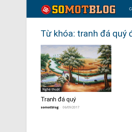
so
C
mo
Từ khóa: tranh đá quý 
blo
Nghệ thuật
Tranh đá quý
somotblog
-
06/09/2017