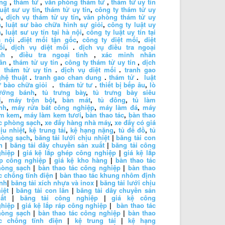
ng
,
thám tử
,
văn phòng thám tử
,
thám tử uy tín
luật sư uy tín
,
thám tử uy tín
,
công ty thám tử uy
n
,
dịch vụ thám tử uy tín
,
văn phòng thám tử uy
n
,
luật sư bào chữa hình sự giỏi
,
công ty luật uy
n
,
luật sư uy tín tại hà nội
,
công ty luật uy tín tại
à nội
.
diệt mối tận gốc
,
công ty diệt mối
,
diệt
ối
,
dịch vụ diệt mối
.
dịch vụ điều tra ngoại
nh
,
điều tra ngoại tình
,
xác minh nhân
ân
,
thám tử uy tín
,
công ty thám tử uy tín
,
dịch
 thám tử uy tín
.
dịch vụ diệt mối
.
tranh gao
hệ thuật
.
tranh gao chan dung
.
thám tử
.
luật
 bào chữa giỏi
.
thám tử tư
.
thiết bị bếp âu
,
lò
ướng bánh
,
tủ trưng bày
,
tủ trưng bày siêu
ị
,
máy trộn bột
,
bàn mát
,
tủ đông
,
tủ làm
nh
,
máy rửa bát công nghiệp
,
máy làm đá
,
máy
àm kem
,
máy làm kem tươi
,
bàn thao tác
,
bàn thao
c phòng sạch
,
xe đẩy hàng nhà máy
,
xe đẩy có giá
ịu nhiệt
,
kệ trung tải
,
kệ hạng nặng
,
tủ để đồ
,
tủ
hòng sạch
,
băng tải lưới chịu nhiệt
|
băng tải con
n
|
băng tải dây chuyền sản xuất
|
băng tải công
ghiệp
|
giá kệ lắp ghép công nghiệp
|
giá kệ lắp
áp công nghiệp
|
giá kệ kho hàng
|
bàn thao tác
hòng sạch
|
bàn thao tác công nghiệp
|
bàn thao
c chống tĩnh điện
|
bàn thao tác khung nhôm định
nh
|
băng tải xích nhựa và inox
|
băng tải lưới chịu
iệt
|
băng tải con lăn
|
băng tải dây chuyền sản
ất
|
băng tải công nghiệp
|
giá kệ công
ghiệp
|
giá kệ lắp ráp công nghiệp
|
bàn thao tác
hòng sạch
|
bàn thao tác công nghiệp
|
bàn thao
ác chống tĩnh điện
|
kệ trung tải
|
kệ hạng