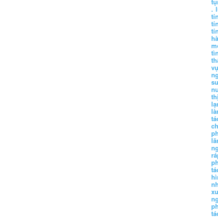
tụ
.
tí
tí
tí
h
m
tì
th
vụ
ng
sư
n
th
lạ
l
tá
ch
p
lă
n
r
p
tá
hì
nh
xu
n
p
t