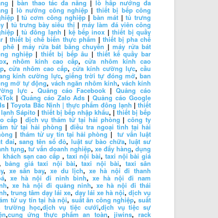
ặng
|
bàn thao tác đa năng
|
lò hấp nướng đa
ăng
|
lò nướng công nghiệp
|
thiết bị bếp công
ghiệp
|
tủ cơm công nghiệp
|
bàn mát
|
tủ trưng
ày
|
tủ trưng bày siêu thị
|
máy làm đá viên công
ghiệp
|
tủ đông lạnh
|
kệ bếp inox
|
thiết bị quầy
r
|
thiết bị chế biến thực phẩm
|
thiết bị pha chế
à phê
|
máy rửa bát băng chuyền
|
máy rửa bát
ông nghiệp
|
thiết bị bếp âu
|
thiết kế quầy bar
ox
,
nhôm kính cao cấp
,
cửa nhôm kính cao
ấp
,
cửa nhôm cao cấp
,
cửa kính cường lực
,
cầu
ang kính cường lực
,
giếng trời tự đóng mở
,
ban
ông mở tự động
,
vách ngăn nhôm kính
,
vách kính
ường lực
.
Quảng cáo Facebook
|
Quảng cáo
kTok
|
Quảng cáo Zalo Ads
|
Quảng cáo Google
ds
|
Toyota Bắc Ninh |
thực phẩm đông lạnh
|
thiết
 lạnh Sápito
|
thiết bị bếp nhập khẩu
, |
thiết bị bếp
ao cấp
|
dịch vụ thám tử tại hải phòng
|
công ty
ám tử tại hải phòng
|
điều tra ngoại tình tại hải
hòng
|
thám tử uy tín tại hải phòng
|
tư vấn luật
t đai
,
sang tên sổ đỏ
,
luật sư bào chữa
,
luật sư
anh tụng
,
tư vấn doanh nghiệp
,
xe đẩy hàng
,
dụng
 khách sạn cao cấp
,
taxi nội bài
,
taxi nội bài giá
,
bảng giá taxi nội bài
,
taxi nội bài
,
taxi sân
y
,
xe sân bay
,
xe du lịch
,
xe hà nội đi thanh
oá
,
xe hà nội đi ninh bình
,
xe hà nội đi nam
nh
,
xe hà nội đi quảng ninh
,
xe hà nội đi thái
nh
,
trung tâm dạy lái xe
,
dạy lái xe hà nội
,
dịch vụ
ám tử uy tín tại hà nội
,
suất ăn công nghiệp
,
suất
n trường học
,
dịch vụ tiệc cưới
,
dịch vụ tiệc sự
ện
,
cung ứng thực phẩm an toàn
,
jiwins
,
rack