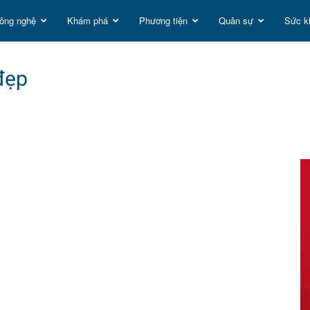
ông nghệ
Khám phá
Phương tiện
Quân sự
Sức k
t
đẹp
g