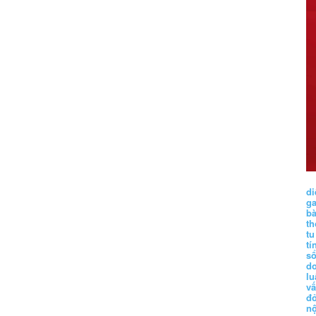
di
g
b
t
tu
tí
s
d
lu
vấ
đ
nộ