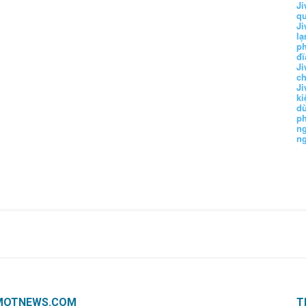
Ji
q
Ji
lạ
ph
đĩ
Ji
c
Ji
k
d
p
n
n
MOTNEWS.COM
T