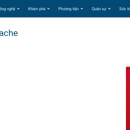
ông nghệ
Khám phá
Phương tiện
Quân sự
Sức k
t
pache
g