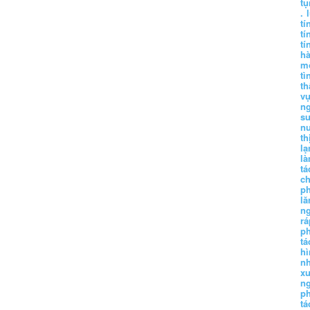
tụ
.
tí
tí
tí
h
m
tì
th
vụ
ng
sư
n
th
lạ
l
tá
ch
p
lă
n
r
p
tá
hì
nh
xu
n
p
t