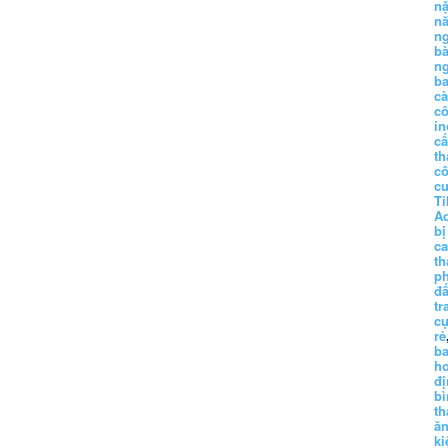
n
n
n
b
n
ba
c
c
in
c
th
c
c
Ti
A
bị
c
th
p
đấ
tr
cụ
rẻ
ba
h
đị
bì
th
ă
ki