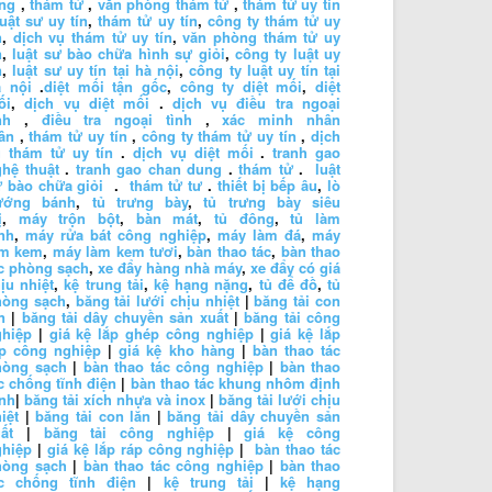
ng
,
thám tử
,
văn phòng thám tử
,
thám tử uy tín
luật sư uy tín
,
thám tử uy tín
,
công ty thám tử uy
n
,
dịch vụ thám tử uy tín
,
văn phòng thám tử uy
n
,
luật sư bào chữa hình sự giỏi
,
công ty luật uy
n
,
luật sư uy tín tại hà nội
,
công ty luật uy tín tại
à nội
.
diệt mối tận gốc
,
công ty diệt mối
,
diệt
ối
,
dịch vụ diệt mối
.
dịch vụ điều tra ngoại
nh
,
điều tra ngoại tình
,
xác minh nhân
ân
,
thám tử uy tín
,
công ty thám tử uy tín
,
dịch
 thám tử uy tín
.
dịch vụ diệt mối
.
tranh gao
hệ thuật
.
tranh gao chan dung
.
thám tử
.
luật
 bào chữa giỏi
.
thám tử tư
.
thiết bị bếp âu
,
lò
ướng bánh
,
tủ trưng bày
,
tủ trưng bày siêu
ị
,
máy trộn bột
,
bàn mát
,
tủ đông
,
tủ làm
nh
,
máy rửa bát công nghiệp
,
máy làm đá
,
máy
àm kem
,
máy làm kem tươi
,
bàn thao tác
,
bàn thao
c phòng sạch
,
xe đẩy hàng nhà máy
,
xe đẩy có giá
ịu nhiệt
,
kệ trung tải
,
kệ hạng nặng
,
tủ để đồ
,
tủ
hòng sạch
,
băng tải lưới chịu nhiệt
|
băng tải con
n
|
băng tải dây chuyền sản xuất
|
băng tải công
ghiệp
|
giá kệ lắp ghép công nghiệp
|
giá kệ lắp
áp công nghiệp
|
giá kệ kho hàng
|
bàn thao tác
hòng sạch
|
bàn thao tác công nghiệp
|
bàn thao
c chống tĩnh điện
|
bàn thao tác khung nhôm định
nh
|
băng tải xích nhựa và inox
|
băng tải lưới chịu
iệt
|
băng tải con lăn
|
băng tải dây chuyền sản
ất
|
băng tải công nghiệp
|
giá kệ công
ghiệp
|
giá kệ lắp ráp công nghiệp
|
bàn thao tác
hòng sạch
|
bàn thao tác công nghiệp
|
bàn thao
ác chống tĩnh điện
|
kệ trung tải
|
kệ hạng