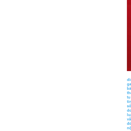
di
g
b
t
tu
tí
s
d
lu
vấ
đ
nộ