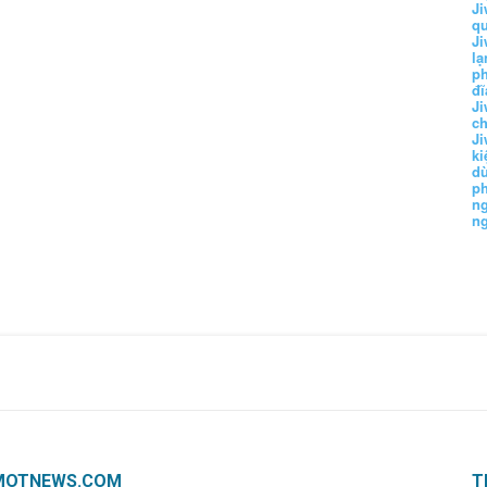
Ji
q
Ji
lạ
ph
đĩ
Ji
c
Ji
k
d
p
n
n
MOTNEWS.COM
T