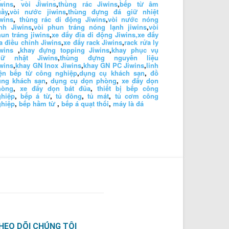
wins
,
vòi Jiwins
,
thùng rác Jiwins
,
bếp từ âm
uầy
,
vòi nước jiwins
,
thùng đựng đá giữ nhiệt
wins
,
thùng rác di động Jiwins
,
vòi nước nóng
nh Jiwins
,
vòi phun tráng nóng lạnh jiwins
,
vòi
un tráng jiwins
,
xe đẩy đĩa di động Jiwins,
xe đẩy
a điều chỉnh Jiwins
,
xe đẩy rack Jiwins
,
rack rửa ly
wins
,
khay đựng topping Jiwins
,
khay phục vụ
hữ nhật Jiwins
,
thùng đựng nguyên liệu
wins
,
khay GN Inox Jiwins
,
khay GN PC Jiwins
,
linh
iện bếp từ công nghiệp
,
dụng cụ khách sạn
,
đồ
ùng khách sạn
,
dụng cụ dọn phòng
,
xe đẩy dọn
hòng
,
xe đẩy dọn bát đũa
,
thiết bị bếp công
ghiệp
,
bếp á từ
,
tủ đông
,
tủ mát
,
tủ cơm công
ghiệp
,
bếp hầm từ
,
bếp á quạt thổi
,
máy là đá
HEO DÕI CHÚNG TÔI