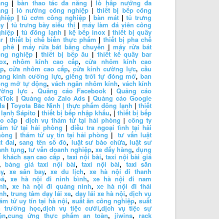
ặng
|
bàn thao tác đa năng
|
lò hấp nướng đa
ăng
|
lò nướng công nghiệp
|
thiết bị bếp công
ghiệp
|
tủ cơm công nghiệp
|
bàn mát
|
tủ trưng
ày
|
tủ trưng bày siêu thị
|
máy làm đá viên công
ghiệp
|
tủ đông lạnh
|
kệ bếp inox
|
thiết bị quầy
r
|
thiết bị chế biến thực phẩm
|
thiết bị pha chế
à phê
|
máy rửa bát băng chuyền
|
máy rửa bát
ông nghiệp
|
thiết bị bếp âu
|
thiết kế quầy bar
ox
,
nhôm kính cao cấp
,
cửa nhôm kính cao
ấp
,
cửa nhôm cao cấp
,
cửa kính cường lực
,
cầu
ang kính cường lực
,
giếng trời tự đóng mở
,
ban
ông mở tự động
,
vách ngăn nhôm kính
,
vách kính
ường lực
.
Quảng cáo Facebook
|
Quảng cáo
kTok
|
Quảng cáo Zalo Ads
|
Quảng cáo Google
ds
|
Toyota Bắc Ninh |
thực phẩm đông lạnh
|
thiết
 lạnh Sápito
|
thiết bị bếp nhập khẩu
, |
thiết bị bếp
ao cấp
|
dịch vụ thám tử tại hải phòng
|
công ty
ám tử tại hải phòng
|
điều tra ngoại tình tại hải
hòng
|
thám tử uy tín tại hải phòng
|
tư vấn luật
t đai
,
sang tên sổ đỏ
,
luật sư bào chữa
,
luật sư
anh tụng
,
tư vấn doanh nghiệp
,
xe đẩy hàng
,
dụng
 khách sạn cao cấp
,
taxi nội bài
,
taxi nội bài giá
,
bảng giá taxi nội bài
,
taxi nội bài
,
taxi sân
y
,
xe sân bay
,
xe du lịch
,
xe hà nội đi thanh
oá
,
xe hà nội đi ninh bình
,
xe hà nội đi nam
nh
,
xe hà nội đi quảng ninh
,
xe hà nội đi thái
nh
,
trung tâm dạy lái xe
,
dạy lái xe hà nội
,
dịch vụ
ám tử uy tín tại hà nội
,
suất ăn công nghiệp
,
suất
n trường học
,
dịch vụ tiệc cưới
,
dịch vụ tiệc sự
ện
,
cung ứng thực phẩm an toàn
,
jiwins
,
rack