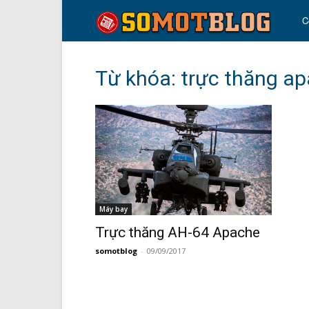
so
C
mo
Từ khóa: trực thăng a
blo
Máy bay
Trực thăng AH-64 Apache
somotblog
-
09/09/2017