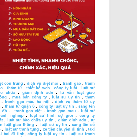
ệt côn trùng
.
dịch vụ diệt mối
.
tranh gao
.
tranh
ao
.
thám tử
.
thiết kế web
.
công ty luật
.
luật sư
ào chữa
.
giám định adn
.
tư vấn luật giao
hông
.
mua bán công ty
.
luật sư uy tín
.
tham
.
tranh gạo màu hà nội
.
dịch vụ thám tử uy
n
.
thám tử quận 6
.
công ty luật uy tín
.
sang tên
ổ đỏ
.
tranh gao việt
.
tranh gao mau
.
luật sư
oanh nghiệp
.
luật sư hình sự giỏi
.
công ty
ật
.
luật sư bào chữa uy tín
.
giám định adn
.
tư
n luật giao thông
.
luật sư uy tín
.
sang tên sổ
ỏ
.
luật sư tranh tụng
.
xe tiện chuyến đi tỉnh
,
taxi
i bài đi tỉnh
,
công ty luật uy tín
.
luật sư tranh