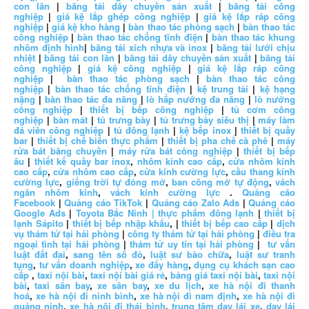
con lăn
|
băng tải dây chuyền sản xuất
|
băng tải công
nghiệp
|
giá kệ lắp ghép công nghiệp
|
giá kệ lắp ráp công
nghiệp
|
giá kệ kho hàng
|
bàn thao tác phòng sạch
|
bàn thao tác
công nghiệp
|
bàn thao tác chống tĩnh điện
|
bàn thao tác khung
nhôm định hình
|
băng tải xích nhựa và inox
|
băng tải lưới chịu
nhiệt
|
băng tải con lăn
|
băng tải dây chuyền sản xuất
|
băng tải
công nghiệp
|
giá kệ công nghiệp
|
giá kệ lắp ráp công
nghiệp
|
bàn thao tác phòng sạch
|
bàn thao tác công
nghiệp
|
bàn thao tác chống tĩnh điện
|
kệ trung tải
|
kệ hạng
nặng
|
bàn thao tác đa năng
|
lò hấp nướng đa năng
|
lò nướng
công nghiệp
|
thiết bị bếp công nghiệp
|
tủ cơm công
nghiệp
|
bàn mát
|
tủ trưng bày
|
tủ trưng bày siêu thị
|
máy làm
đá viên công nghiệp
|
tủ đông lạnh
|
kệ bếp inox
|
thiết bị quầy
bar
|
thiết bị chế biến thực phẩm
|
thiết bị pha chế cà phê
|
máy
rửa bát băng chuyền
|
máy rửa bát công nghiệp
|
thiết bị bếp
âu
|
thiết kế quầy bar inox
,
nhôm kính cao cấp
,
cửa nhôm kính
cao cấp
,
cửa nhôm cao cấp
,
cửa kính cường lực
,
cầu thang kính
cường lực
,
giếng trời tự đóng mở
,
ban công mở tự động
,
vách
ngăn nhôm kính
,
vách kính cường lực
.
Quảng cáo
Facebook
|
Quảng cáo TikTok
|
Quảng cáo Zalo Ads
|
Quảng cáo
Google Ads
|
Toyota Bắc Ninh |
thực phẩm đông lạnh
|
thiết bị
lạnh Sápito
|
thiết bị bếp nhập khẩu
, |
thiết bị bếp cao cấp
|
dịch
vụ thám tử tại hải phòng
|
công ty thám tử tại hải phòng
|
điều tra
ngoại tình tại hải phòng
|
thám tử uy tín tại hải phòng
|
tư vấn
luật đất đai
,
sang tên sổ đỏ
,
luật sư bào chữa
,
luật sư tranh
tụng
,
tư vấn doanh nghiệp
,
xe đẩy hàng
,
dụng cụ khách sạn cao
cấp
,
taxi nội bài
,
taxi nội bài giá rẻ
,
bảng giá taxi nội bài
,
taxi nội
bài
,
taxi sân bay
,
xe sân bay
,
xe du lịch
,
xe hà nội đi thanh
hoá
,
xe hà nội đi ninh bình
,
xe hà nội đi nam định
,
xe hà nội đi
quảng ninh
,
xe hà nội đi thái bình
,
trung tâm dạy lái xe
,
dạy lái