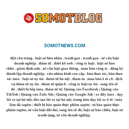
SOMOTNEWS.COM
diệt côn trùng
.
luật sư hôn nhân
.
tranh gao
.
tranh gao
.
tư vấn luật
doanh nghiệp
.
thám tử
.
thiết kế web
.
công ty luật
.
luật sư bào
chữa
.
giám định adn
.
tư vấn luật giao thông
.
mua bán công ty
.
đăng ký
thành lập doanh nghiệp
.
cửa nhôm kính cao cấp
.
bàn thao tác
,
bàn thao
tác inox
.
luật sư uy tín
.
thám tử hà nội
.
tham tu
.
mua bán ô tô cũ
.
dịch
vụ thám tử uy tín
.
thám tử quận 6
.
công ty luật uy tín
.
sang tên sổ
đỏ
.
thiết bị bếp inox
.
thám tử tư
.
Quảng cáo Facebook
|
Quảng cáo
TikTok
|
Quảng cáo Zalo Ads
|
Quảng cáo Google Ads
|
xe đẩy inox
,
dạy
lái xe tại hà nội
,
đào tạo lái xe tại hà nội
,
trung tâm dạy lái xe ô tô
|
máy
làm đá sapito
|
thiết bị bảo quản thực phẩm sapito
|
tủ bảo quản thực
phẩm sapito
,
tư vấn luật đất đai
,
sang tên sổ đỏ
,
luật sư bào chữa
,
luật sư
tranh tụng
,
tư vấn doanh nghiệp
,