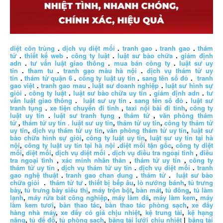
diệt côn trùng
.
dịch vụ diệt mối
.
tranh gao
.
tranh gao
.
thám
tử
.
thiết kế web
.
công ty luật
.
luật sư bào chữa
.
giám định
adn
.
tư vấn luật giao thông
.
mua bán công ty
.
luật sư uy
tín
.
tham tu
.
tranh gạo màu hà nội
.
dịch vụ thám tử uy
tín
.
thám tử quận 6
.
công ty luật uy tín
.
sang tên sổ đỏ
.
tranh
gao việt
.
tranh gao mau
.
luật sư doanh nghiệp
.
luật sư hình sự
giỏi
.
công ty luật
.
luật sư bào chữa uy tín
.
giám định adn
.
tư
vấn luật giao thông
.
luật sư uy tín
.
sang tên sổ đỏ
.
luật sư
tranh tụng
.
xe tiện chuyến đi tỉnh
,
taxi nội bài đi tỉnh
,
công ty
luật uy tín
.
luật sư tranh tụng
,
thám tử
,
văn phòng thám
tử
,
thám tử uy tín .
luật sư uy tín
,
thám tử uy tín
,
công ty thám tử
uy tín
,
dịch vụ thám tử uy tín
,
văn phòng thám tử uy tín
,
luật sư
bào chữa hình sự giỏi
,
công ty luật uy tín
,
luật sư uy tín tại hà
nội
,
công ty luật uy tín tại hà nội
.
diệt mối tận gốc
,
công ty diệt
mối
,
diệt mối
,
dịch vụ diệt mối
.
dịch vụ điều tra ngoại tình
,
điều
tra ngoại tình
,
xác minh nhân thân
,
thám tử uy tín
,
công ty
thám tử uy tín
,
dịch vụ thám tử uy tín
.
dịch vụ diệt mối
.
tranh
gao nghệ thuật
.
tranh gao chan dung
.
thám tử
.
luật sư bào
chữa giỏi
.
thám tử tư
.
thiết bị bếp âu
,
lò nướng bánh
,
tủ trưng
bày
,
tủ trưng bày siêu thị
,
máy trộn bột
,
bàn mát
,
tủ đông
,
tủ làm
lạnh
,
máy rửa bát công nghiệp
,
máy làm đá
,
máy làm kem
,
máy
làm kem tươi
,
bàn thao tác
,
bàn thao tác phòng sạch
,
xe đẩy
hàng nhà máy
,
xe đẩy có giá chịu nhiệt
,
kệ trung tải
,
kệ hạng
nặng
,
tủ để đồ
,
tủ phòng sạch
,
băng tải lưới chịu nhiệt
|
băng tải