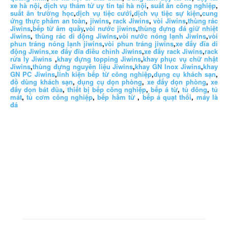
xe hà nội
,
dịch vụ thám tử uy tín tại hà nội
,
suất ăn công nghiệp
,
suất ăn trường học
,
dịch vụ tiệc cưới
,
dịch vụ tiệc sự kiện
,
cung
ứng thực phẩm an toàn
,
jiwins
,
rack Jiwins
,
vòi Jiwins
,
thùng rác
Jiwins
,
bếp từ âm quầy
,
vòi nước jiwins
,
thùng đựng đá giữ nhiệt
Jiwins
,
thùng rác di động Jiwins
,
vòi nước nóng lạnh Jiwins
,
vòi
phun tráng nóng lạnh jiwins
,
vòi phun tráng jiwins
,
xe đẩy đĩa di
động Jiwins,
xe đẩy đĩa điều chỉnh Jiwins
,
xe đẩy rack Jiwins
,
rack
rửa ly Jiwins
,
khay đựng topping Jiwins
,
khay phục vụ chữ nhật
Jiwins
,
thùng đựng nguyên liệu Jiwins
,
khay GN Inox Jiwins
,
khay
GN PC Jiwins
,
linh kiện bếp từ công nghiệp
,
dụng cụ khách sạn
,
đồ dùng khách sạn
,
dụng cụ dọn phòng
,
xe đẩy dọn phòng
,
xe
đẩy dọn bát đũa
,
thiết bị bếp công nghiệp
,
bếp á từ
,
tủ đông
,
tủ
mát
,
tủ cơm công nghiệp
,
bếp hầm từ
,
bếp á quạt thổi
,
máy là
đá