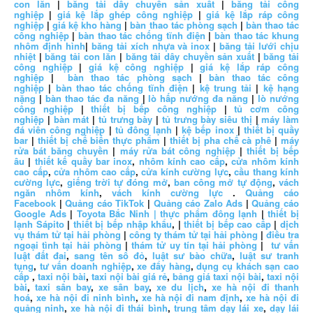
con lăn
|
băng tải dây chuyền sản xuất
|
băng tải công
nghiệp
|
giá kệ lắp ghép công nghiệp
|
giá kệ lắp ráp công
nghiệp
|
giá kệ kho hàng
|
bàn thao tác phòng sạch
|
bàn thao tác
công nghiệp
|
bàn thao tác chống tĩnh điện
|
bàn thao tác khung
nhôm định hình
|
băng tải xích nhựa và inox
|
băng tải lưới chịu
nhiệt
|
băng tải con lăn
|
băng tải dây chuyền sản xuất
|
băng tải
công nghiệp
|
giá kệ công nghiệp
|
giá kệ lắp ráp công
nghiệp
|
bàn thao tác phòng sạch
|
bàn thao tác công
nghiệp
|
bàn thao tác chống tĩnh điện
|
kệ trung tải
|
kệ hạng
nặng
|
bàn thao tác đa năng
|
lò hấp nướng đa năng
|
lò nướng
công nghiệp
|
thiết bị bếp công nghiệp
|
tủ cơm công
nghiệp
|
bàn mát
|
tủ trưng bày
|
tủ trưng bày siêu thị
|
máy làm
đá viên công nghiệp
|
tủ đông lạnh
|
kệ bếp inox
|
thiết bị quầy
bar
|
thiết bị chế biến thực phẩm
|
thiết bị pha chế cà phê
|
máy
rửa bát băng chuyền
|
máy rửa bát công nghiệp
|
thiết bị bếp
âu
|
thiết kế quầy bar inox
,
nhôm kính cao cấp
,
cửa nhôm kính
cao cấp
,
cửa nhôm cao cấp
,
cửa kính cường lực
,
cầu thang kính
cường lực
,
giếng trời tự đóng mở
,
ban công mở tự động
,
vách
ngăn nhôm kính
,
vách kính cường lực
.
Quảng cáo
Facebook
|
Quảng cáo TikTok
|
Quảng cáo Zalo Ads
|
Quảng cáo
Google Ads
|
Toyota Bắc Ninh |
thực phẩm đông lạnh
|
thiết bị
lạnh Sápito
|
thiết bị bếp nhập khẩu
, |
thiết bị bếp cao cấp
|
dịch
vụ thám tử tại hải phòng
|
công ty thám tử tại hải phòng
|
điều tra
ngoại tình tại hải phòng
|
thám tử uy tín tại hải phòng
|
tư vấn
luật đất đai
,
sang tên sổ đỏ
,
luật sư bào chữa
,
luật sư tranh
tụng
,
tư vấn doanh nghiệp
,
xe đẩy hàng
,
dụng cụ khách sạn cao
cấp
,
taxi nội bài
,
taxi nội bài giá rẻ
,
bảng giá taxi nội bài
,
taxi nội
bài
,
taxi sân bay
,
xe sân bay
,
xe du lịch
,
xe hà nội đi thanh
hoá
,
xe hà nội đi ninh bình
,
xe hà nội đi nam định
,
xe hà nội đi
quảng ninh
,
xe hà nội đi thái bình
,
trung tâm dạy lái xe
,
dạy lái