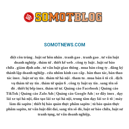
SOMOTNEWS.COM
diệt côn trùng
.
luật sư hôn nhân
.
tranh gao
.
tranh gao
.
tư vấn luật
doanh nghiệp
.
thám tử
.
thiết kế web
.
công ty luật
.
luật sư bào
chữa
.
giám định adn
.
tư vấn luật giao thông
.
mua bán công ty
.
đăng ký
thành lập doanh nghiệp
.
cửa nhôm kính cao cấp
.
bàn thao tác
,
bàn thao
tác inox
.
luật sư uy tín
.
thám tử hà nội
.
tham tu
.
mua bán ô tô cũ
.
dịch
vụ thám tử uy tín
.
thám tử quận 6
.
công ty luật uy tín
.
sang tên sổ
đỏ
.
thiết bị bếp inox
.
thám tử tư
.
Quảng cáo Facebook
|
Quảng cáo
TikTok
|
Quảng cáo Zalo Ads
|
Quảng cáo Google Ads
|
xe đẩy inox
,
dạy
lái xe tại hà nội
,
đào tạo lái xe tại hà nội
,
trung tâm dạy lái xe ô tô
|
máy
làm đá sapito
|
thiết bị bảo quản thực phẩm sapito
|
tủ bảo quản thực
phẩm sapito
,
tư vấn luật đất đai
,
sang tên sổ đỏ
,
luật sư bào chữa
,
luật sư
tranh tụng
,
tư vấn doanh nghiệp
,