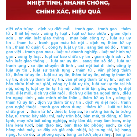
diệt côn trùng
.
dịch vụ diệt mối
.
tranh gao
.
tranh gao
.
thám
tử
.
thiết kế web
.
công ty luật
.
luật sư bào chữa
.
giám định
adn
.
tư vấn luật giao thông
.
mua bán công ty
.
luật sư uy
tín
.
tham tu
.
tranh gạo màu hà nội
.
dịch vụ thám tử uy
tín
.
thám tử quận 6
.
công ty luật uy tín
.
sang tên sổ đỏ
.
tranh
gao việt
.
tranh gao mau
.
luật sư doanh nghiệp
.
luật sư hình sự
giỏi
.
công ty luật
.
luật sư bào chữa uy tín
.
giám định adn
.
tư
vấn luật giao thông
.
luật sư uy tín
.
sang tên sổ đỏ
.
luật sư
tranh tụng
.
xe tiện chuyến đi tỉnh
,
taxi nội bài đi tỉnh
,
công ty
luật uy tín
.
luật sư tranh tụng
,
thám tử
,
văn phòng thám
tử
,
thám tử uy tín .
luật sư uy tín
,
thám tử uy tín
,
công ty thám tử
uy tín
,
dịch vụ thám tử uy tín
,
văn phòng thám tử uy tín
,
luật sư
bào chữa hình sự giỏi
,
công ty luật uy tín
,
luật sư uy tín tại hà
nội
,
công ty luật uy tín tại hà nội
.
diệt mối tận gốc
,
công ty diệt
mối
,
diệt mối
,
dịch vụ diệt mối
.
dịch vụ điều tra ngoại tình
,
điều
tra ngoại tình
,
xác minh nhân thân
,
thám tử uy tín
,
công ty
thám tử uy tín
,
dịch vụ thám tử uy tín
.
dịch vụ diệt mối
.
tranh
gao nghệ thuật
.
tranh gao chan dung
.
thám tử
.
luật sư bào
chữa giỏi
.
thám tử tư
.
thiết bị bếp âu
,
lò nướng bánh
,
tủ trưng
bày
,
tủ trưng bày siêu thị
,
máy trộn bột
,
bàn mát
,
tủ đông
,
tủ làm
lạnh
,
máy rửa bát công nghiệp
,
máy làm đá
,
máy làm kem
,
máy
làm kem tươi
,
bàn thao tác
,
bàn thao tác phòng sạch
,
xe đẩy
hàng nhà máy
,
xe đẩy có giá chịu nhiệt
,
kệ trung tải
,
kệ hạng
nặng
,
tủ để đồ
,
tủ phòng sạch
,
băng tải lưới chịu nhiệt
|
băng tải