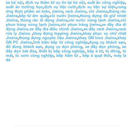
xe hà nội
,
dịch vụ thám tử uy tín tại hà nội
,
suất ăn công nghiệp
,
suất ăn trường học
,
dịch vụ tiệc cưới
,
dịch vụ tiệc sự kiện
,
cung
ứng thực phẩm an toàn
,
jiwins
,
rack Jiwins
,
vòi Jiwins
,
thùng rác
Jiwins
,
bếp từ âm quầy
,
vòi nước jiwins
,
thùng đựng đá giữ nhiệt
Jiwins
,
thùng rác di động Jiwins
,
vòi nước nóng lạnh Jiwins
,
vòi
phun tráng nóng lạnh jiwins
,
vòi phun tráng jiwins
,
xe đẩy đĩa di
động Jiwins,
xe đẩy đĩa điều chỉnh Jiwins
,
xe đẩy rack Jiwins
,
rack
rửa ly Jiwins
,
khay đựng topping Jiwins
,
khay phục vụ chữ nhật
Jiwins
,
thùng đựng nguyên liệu Jiwins
,
khay GN Inox Jiwins
,
khay
GN PC Jiwins
,
linh kiện bếp từ công nghiệp
,
dụng cụ khách sạn
,
đồ dùng khách sạn
,
dụng cụ dọn phòng
,
xe đẩy dọn phòng
,
xe
đẩy dọn bát đũa
,
thiết bị bếp công nghiệp
,
bếp á từ
,
tủ đông
,
tủ
mát
,
tủ cơm công nghiệp
,
bếp hầm từ
,
bếp á quạt thổi
,
máy là
đá