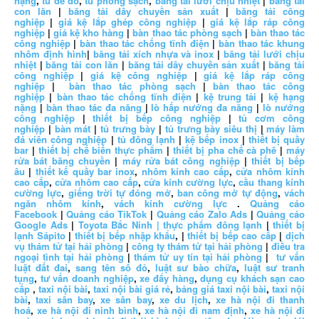
nặng
,
tủ để đồ
,
tủ phòng sạch
,
băng tải lưới chịu nhiệt
|
băng tải
con lăn
|
băng tải dây chuyền sản xuất
|
băng tải công
nghiệp
|
giá kệ lắp ghép công nghiệp
|
giá kệ lắp ráp công
nghiệp
|
giá kệ kho hàng
|
bàn thao tác phòng sạch
|
bàn thao tác
công nghiệp
|
bàn thao tác chống tĩnh điện
|
bàn thao tác khung
nhôm định hình
|
băng tải xích nhựa và inox
|
băng tải lưới chịu
nhiệt
|
băng tải con lăn
|
băng tải dây chuyền sản xuất
|
băng tải
công nghiệp
|
giá kệ công nghiệp
|
giá kệ lắp ráp công
nghiệp
|
bàn thao tác phòng sạch
|
bàn thao tác công
nghiệp
|
bàn thao tác chống tĩnh điện
|
kệ trung tải
|
kệ hạng
nặng
|
bàn thao tác đa năng
|
lò hấp nướng đa năng
|
lò nướng
công nghiệp
|
thiết bị bếp công nghiệp
|
tủ cơm công
nghiệp
|
bàn mát
|
tủ trưng bày
|
tủ trưng bày siêu thị
|
máy làm
đá viên công nghiệp
|
tủ đông lạnh
|
kệ bếp inox
|
thiết bị quầy
bar
|
thiết bị chế biến thực phẩm
|
thiết bị pha chế cà phê
|
máy
rửa bát băng chuyền
|
máy rửa bát công nghiệp
|
thiết bị bếp
âu
|
thiết kế quầy bar inox
,
nhôm kính cao cấp
,
cửa nhôm kính
cao cấp
,
cửa nhôm cao cấp
,
cửa kính cường lực
,
cầu thang kính
cường lực
,
giếng trời tự đóng mở
,
ban công mở tự động
,
vách
ngăn nhôm kính
,
vách kính cường lực
.
Quảng cáo
Facebook
|
Quảng cáo TikTok
|
Quảng cáo Zalo Ads
|
Quảng cáo
Google Ads
|
Toyota Bắc Ninh |
thực phẩm đông lạnh
|
thiết bị
lạnh Sápito
|
thiết bị bếp nhập khẩu
, |
thiết bị bếp cao cấp
|
dịch
vụ thám tử tại hải phòng
|
công ty thám tử tại hải phòng
|
điều tra
ngoại tình tại hải phòng
|
thám tử uy tín tại hải phòng
|
tư vấn
luật đất đai
,
sang tên sổ đỏ
,
luật sư bào chữa
,
luật sư tranh
tụng
,
tư vấn doanh nghiệp
,
xe đẩy hàng
,
dụng cụ khách sạn cao
cấp
,
taxi nội bài
,
taxi nội bài giá rẻ
,
bảng giá taxi nội bài
,
taxi nội
bài
,
taxi sân bay
,
xe sân bay
,
xe du lịch
,
xe hà nội đi thanh
hoá
,
xe hà nội đi ninh bình
,
xe hà nội đi nam định
,
xe hà nội đi