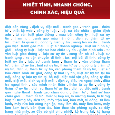
diệt côn trùng
.
dịch vụ diệt mối
.
tranh gao
.
tranh gao
.
thám
tử
.
thiết kế web
.
công ty luật
.
luật sư bào chữa
.
giám định
adn
.
tư vấn luật giao thông
.
mua bán công ty
.
luật sư uy
tín
.
tham tu
.
tranh gạo màu hà nội
.
dịch vụ thám tử uy
tín
.
thám tử quận 6
.
công ty luật uy tín
.
sang tên sổ đỏ
.
tranh
gao việt
.
tranh gao mau
.
luật sư doanh nghiệp
.
luật sư hình sự
giỏi
.
công ty luật
.
luật sư bào chữa uy tín
.
giám định adn
.
tư
vấn luật giao thông
.
luật sư uy tín
.
sang tên sổ đỏ
.
luật sư
tranh tụng
.
xe tiện chuyến đi tỉnh
,
taxi nội bài đi tỉnh
,
công ty
luật uy tín
.
luật sư tranh tụng
,
thám tử
,
văn phòng thám
tử
,
thám tử uy tín .
luật sư uy tín
,
thám tử uy tín
,
công ty thám tử
uy tín
,
dịch vụ thám tử uy tín
,
văn phòng thám tử uy tín
,
luật sư
bào chữa hình sự giỏi
,
công ty luật uy tín
,
luật sư uy tín tại hà
nội
,
công ty luật uy tín tại hà nội
.
diệt mối tận gốc
,
công ty diệt
mối
,
diệt mối
,
dịch vụ diệt mối
.
dịch vụ điều tra ngoại tình
,
điều
tra ngoại tình
,
xác minh nhân thân
,
thám tử uy tín
,
công ty
thám tử uy tín
,
dịch vụ thám tử uy tín
.
dịch vụ diệt mối
.
tranh
gao nghệ thuật
.
tranh gao chan dung
.
thám tử
.
luật sư bào
chữa giỏi
.
thám tử tư
.
thiết bị bếp âu
,
lò nướng bánh
,
tủ trưng
bày
,
tủ trưng bày siêu thị
,
máy trộn bột
,
bàn mát
,
tủ đông
,
tủ làm
lạnh
,
máy rửa bát công nghiệp
,
máy làm đá
,
máy làm kem
,
máy
làm kem tươi
,
bàn thao tác
,
bàn thao tác phòng sạch
,
xe đẩy
hàng nhà máy
,
xe đẩy có giá chịu nhiệt
,
kệ trung tải
,
kệ hạng