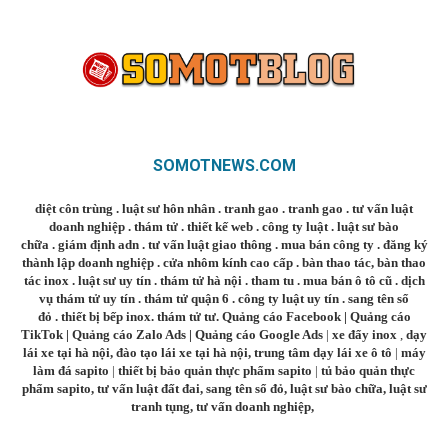
SOMOTNEWS.COM
diệt côn trùng
.
luật sư hôn nhân
.
tranh gao
.
tranh gao
.
tư vấn luật
doanh nghiệp
.
thám tử
.
thiết kế web
.
công ty luật
.
luật sư bào
chữa
.
giám định adn
.
tư vấn luật giao thông
.
mua bán công ty
.
đăng ký
thành lập doanh nghiệp
.
cửa nhôm kính cao cấp
.
bàn thao tác
,
bàn thao
tác inox
.
luật sư uy tín
.
thám tử hà nội
.
tham tu
.
mua bán ô tô cũ
.
dịch
vụ thám tử uy tín
.
thám tử quận 6
.
công ty luật uy tín
.
sang tên sổ
đỏ
.
thiết bị bếp inox
.
thám tử tư
.
Quảng cáo Facebook
|
Quảng cáo
TikTok
|
Quảng cáo Zalo Ads
|
Quảng cáo Google Ads
|
xe đẩy inox
,
dạy
lái xe tại hà nội
,
đào tạo lái xe tại hà nội
,
trung tâm dạy lái xe ô tô
|
máy
làm đá sapito
|
thiết bị bảo quản thực phẩm sapito
|
tủ bảo quản thực
phẩm sapito
,
tư vấn luật đất đai
,
sang tên sổ đỏ
,
luật sư bào chữa
,
luật sư
tranh tụng
,
tư vấn doanh nghiệp
,