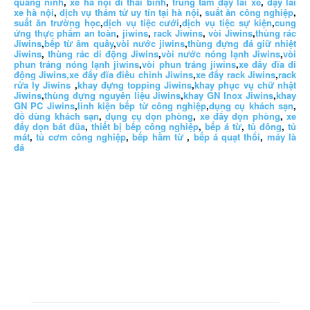
quảng ninh
,
xe hà nội đi thái bình
,
trung tâm dạy lái xe
,
dạy lái
xe hà nội
,
dịch vụ thám tử uy tín tại hà nội
,
suất ăn công nghiệp
,
suất ăn trường học
,
dịch vụ tiệc cưới
,
dịch vụ tiệc sự kiện
,
cung
ứng thực phẩm an toàn
,
jiwins
,
rack Jiwins
,
vòi Jiwins
,
thùng rác
Jiwins
,
bếp từ âm quầy
,
vòi nước jiwins
,
thùng đựng đá giữ nhiệt
Jiwins
,
thùng rác di động Jiwins
,
vòi nước nóng lạnh Jiwins
,
vòi
phun tráng nóng lạnh jiwins
,
vòi phun tráng jiwins
,
xe đẩy đĩa di
động Jiwins,
xe đẩy đĩa điều chỉnh Jiwins
,
xe đẩy rack Jiwins
,
rack
rửa ly Jiwins
,
khay đựng topping Jiwins
,
khay phục vụ chữ nhật
Jiwins
,
thùng đựng nguyên liệu Jiwins
,
khay GN Inox Jiwins
,
khay
GN PC Jiwins
,
linh kiện bếp từ công nghiệp
,
dụng cụ khách sạn
,
đồ dùng khách sạn
,
dụng cụ dọn phòng
,
xe đẩy dọn phòng
,
xe
đẩy dọn bát đũa
,
thiết bị bếp công nghiệp
,
bếp á từ
,
tủ đông
,
tủ
mát
,
tủ cơm công nghiệp
,
bếp hầm từ
,
bếp á quạt thổi
,
máy là
đá