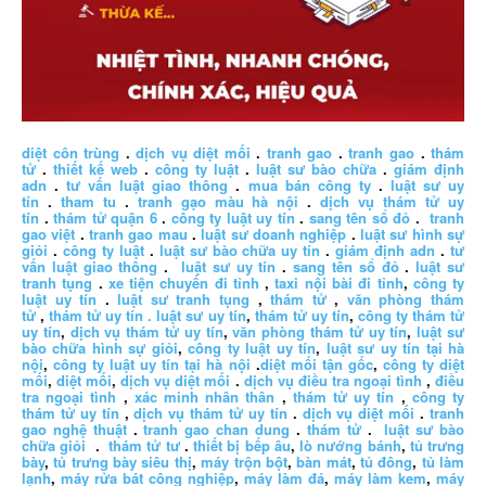
diệt côn trùng
.
dịch vụ diệt mối
.
tranh gao
.
tranh gao
.
thám
tử
.
thiết kế web
.
công ty luật
.
luật sư bào chữa
.
giám định
adn
.
tư vấn luật giao thông
.
mua bán công ty
.
luật sư uy
tín
.
tham tu
.
tranh gạo màu hà nội
.
dịch vụ thám tử uy
tín
.
thám tử quận 6
.
công ty luật uy tín
.
sang tên sổ đỏ
.
tranh
gao việt
.
tranh gao mau
.
luật sư doanh nghiệp
.
luật sư hình sự
giỏi
.
công ty luật
.
luật sư bào chữa uy tín
.
giám định adn
.
tư
vấn luật giao thông
.
luật sư uy tín
.
sang tên sổ đỏ
.
luật sư
tranh tụng
.
xe tiện chuyến đi tỉnh
,
taxi nội bài đi tỉnh
,
công ty
luật uy tín
.
luật sư tranh tụng
,
thám tử
,
văn phòng thám
tử
,
thám tử uy tín .
luật sư uy tín
,
thám tử uy tín
,
công ty thám tử
uy tín
,
dịch vụ thám tử uy tín
,
văn phòng thám tử uy tín
,
luật sư
bào chữa hình sự giỏi
,
công ty luật uy tín
,
luật sư uy tín tại hà
nội
,
công ty luật uy tín tại hà nội
.
diệt mối tận gốc
,
công ty diệt
mối
,
diệt mối
,
dịch vụ diệt mối
.
dịch vụ điều tra ngoại tình
,
điều
tra ngoại tình
,
xác minh nhân thân
,
thám tử uy tín
,
công ty
thám tử uy tín
,
dịch vụ thám tử uy tín
.
dịch vụ diệt mối
.
tranh
gao nghệ thuật
.
tranh gao chan dung
.
thám tử
.
luật sư bào
chữa giỏi
.
thám tử tư
.
thiết bị bếp âu
,
lò nướng bánh
,
tủ trưng
bày
,
tủ trưng bày siêu thị
,
máy trộn bột
,
bàn mát
,
tủ đông
,
tủ làm
lạnh
,
máy rửa bát công nghiệp
,
máy làm đá
,
máy làm kem
,
máy