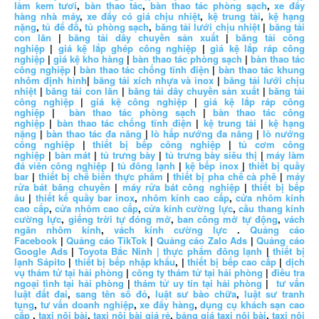
làm kem tươi
,
bàn thao tác
,
bàn thao tác phòng sạch
,
xe đẩy
hàng nhà máy
,
xe đẩy có giá chịu nhiệt
,
kệ trung tải
,
kệ hạng
nặng
,
tủ để đồ
,
tủ phòng sạch
,
băng tải lưới chịu nhiệt
|
băng tải
con lăn
|
băng tải dây chuyền sản xuất
|
băng tải công
nghiệp
|
giá kệ lắp ghép công nghiệp
|
giá kệ lắp ráp công
nghiệp
|
giá kệ kho hàng
|
bàn thao tác phòng sạch
|
bàn thao tác
công nghiệp
|
bàn thao tác chống tĩnh điện
|
bàn thao tác khung
nhôm định hình
|
băng tải xích nhựa và inox
|
băng tải lưới chịu
nhiệt
|
băng tải con lăn
|
băng tải dây chuyền sản xuất
|
băng tải
công nghiệp
|
giá kệ công nghiệp
|
giá kệ lắp ráp công
nghiệp
|
bàn thao tác phòng sạch
|
bàn thao tác công
nghiệp
|
bàn thao tác chống tĩnh điện
|
kệ trung tải
|
kệ hạng
nặng
|
bàn thao tác đa năng
|
lò hấp nướng đa năng
|
lò nướng
công nghiệp
|
thiết bị bếp công nghiệp
|
tủ cơm công
nghiệp
|
bàn mát
|
tủ trưng bày
|
tủ trưng bày siêu thị
|
máy làm
đá viên công nghiệp
|
tủ đông lạnh
|
kệ bếp inox
|
thiết bị quầy
bar
|
thiết bị chế biến thực phẩm
|
thiết bị pha chế cà phê
|
máy
rửa bát băng chuyền
|
máy rửa bát công nghiệp
|
thiết bị bếp
âu
|
thiết kế quầy bar inox
,
nhôm kính cao cấp
,
cửa nhôm kính
cao cấp
,
cửa nhôm cao cấp
,
cửa kính cường lực
,
cầu thang kính
cường lực
,
giếng trời tự đóng mở
,
ban công mở tự động
,
vách
ngăn nhôm kính
,
vách kính cường lực
.
Quảng cáo
Facebook
|
Quảng cáo TikTok
|
Quảng cáo Zalo Ads
|
Quảng cáo
Google Ads
|
Toyota Bắc Ninh |
thực phẩm đông lạnh
|
thiết bị
lạnh Sápito
|
thiết bị bếp nhập khẩu
, |
thiết bị bếp cao cấp
|
dịch
vụ thám tử tại hải phòng
|
công ty thám tử tại hải phòng
|
điều tra
ngoại tình tại hải phòng
|
thám tử uy tín tại hải phòng
|
tư vấn
luật đất đai
,
sang tên sổ đỏ
,
luật sư bào chữa
,
luật sư tranh
tụng
,
tư vấn doanh nghiệp
,
xe đẩy hàng
,
dụng cụ khách sạn cao
cấp
,
taxi nội bài
,
taxi nội bài giá rẻ
,
bảng giá taxi nội bài
,
taxi nội