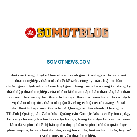
SOMOTNEWS.COM
diệt côn trùng
.
luật sư hôn nhân
.
tranh gao
.
tranh gao
.
tư vấn luật
doanh nghiệp
.
thám tử
.
thiết kế web
.
công ty luật
.
luật sư bào
chữa
.
giám định adn
.
tư vấn luật giao thông
.
mua bán công ty
.
đăng ký
thành lập doanh nghiệp
.
cửa nhôm kính cao cấp
.
bàn thao tác
,
bàn thao
tác inox
.
luật sư uy tín
.
thám tử hà nội
.
tham tu
.
mua bán ô tô cũ
.
dịch
vụ thám tử uy tín
.
thám tử quận 6
.
công ty luật uy tín
.
sang tên sổ
đỏ
.
thiết bị bếp inox
.
thám tử tư
.
Quảng cáo Facebook
|
Quảng cáo
TikTok
|
Quảng cáo Zalo Ads
|
Quảng cáo Google Ads
|
xe đẩy inox
,
dạy
lái xe tại hà nội
,
đào tạo lái xe tại hà nội
,
trung tâm dạy lái xe ô tô
|
máy
làm đá sapito
|
thiết bị bảo quản thực phẩm sapito
|
tủ bảo quản thực
phẩm sapito
,
tư vấn luật đất đai
,
sang tên sổ đỏ
,
luật sư bào chữa
,
luật sư
tranh tụng
,
tư vấn doanh nghiệp
,