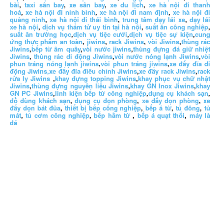
bài
,
taxi sân bay
,
xe sân bay
,
xe du lịch
,
xe hà nội đi thanh
hoá
,
xe hà nội đi ninh bình
,
xe hà nội đi nam định
,
xe hà nội đi
quảng ninh
,
xe hà nội đi thái bình
,
trung tâm dạy lái xe
,
dạy lái
xe hà nội
,
dịch vụ thám tử uy tín tại hà nội
,
suất ăn công nghiệp
,
suất ăn trường học
,
dịch vụ tiệc cưới
,
dịch vụ tiệc sự kiện
,
cung
ứng thực phẩm an toàn
,
jiwins
,
rack Jiwins
,
vòi Jiwins
,
thùng rác
Jiwins
,
bếp từ âm quầy
,
vòi nước jiwins
,
thùng đựng đá giữ nhiệt
Jiwins
,
thùng rác di động Jiwins
,
vòi nước nóng lạnh Jiwins
,
vòi
phun tráng nóng lạnh jiwins
,
vòi phun tráng jiwins
,
xe đẩy đĩa di
động Jiwins,
xe đẩy đĩa điều chỉnh Jiwins
,
xe đẩy rack Jiwins
,
rack
rửa ly Jiwins
,
khay đựng topping Jiwins
,
khay phục vụ chữ nhật
Jiwins
,
thùng đựng nguyên liệu Jiwins
,
khay GN Inox Jiwins
,
khay
GN PC Jiwins
,
linh kiện bếp từ công nghiệp
,
dụng cụ khách sạn
,
đồ dùng khách sạn
,
dụng cụ dọn phòng
,
xe đẩy dọn phòng
,
xe
đẩy dọn bát đũa
,
thiết bị bếp công nghiệp
,
bếp á từ
,
tủ đông
,
tủ
mát
,
tủ cơm công nghiệp
,
bếp hầm từ
,
bếp á quạt thổi
,
máy là
đá