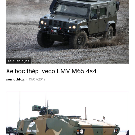
Xe quân dụng
Xe bọc thép Iveco LMV M65 4×4
somotblog
-
19/07/2019