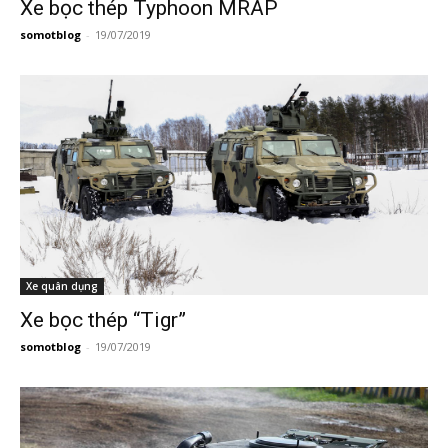
Xe bọc thép Typhoon MRAP
somotblog
-
19/07/2019
Xe quân dụng
Xe bọc thép “Tigr”
somotblog
-
19/07/2019