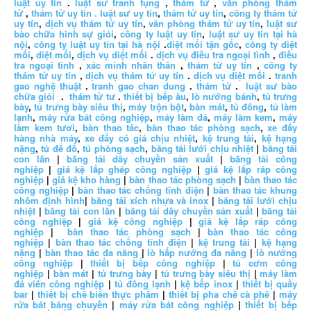
luật uy tín
.
luật sư tranh tụng
,
thám tử
,
văn phòng thám
tử
,
thám tử uy tín .
luật sư uy tín
,
thám tử uy tín
,
công ty thám tử
uy tín
,
dịch vụ thám tử uy tín
,
văn phòng thám tử uy tín
,
luật sư
bào chữa hình sự giỏi
,
công ty luật uy tín
,
luật sư uy tín tại hà
nội
,
công ty luật uy tín tại hà nội
.
diệt mối tận gốc
,
công ty diệt
mối
,
diệt mối
,
dịch vụ diệt mối
.
dịch vụ điều tra ngoại tình
,
điều
tra ngoại tình
,
xác minh nhân thân
,
thám tử uy tín
,
công ty
thám tử uy tín
,
dịch vụ thám tử uy tín
.
dịch vụ diệt mối
.
tranh
gao nghệ thuật
.
tranh gao chan dung
.
thám tử
.
luật sư bào
chữa giỏi
.
thám tử tư
.
thiết bị bếp âu
,
lò nướng bánh
,
tủ trưng
bày
,
tủ trưng bày siêu thị
,
máy trộn bột
,
bàn mát
,
tủ đông
,
tủ làm
lạnh
,
máy rửa bát công nghiệp
,
máy làm đá
,
máy làm kem
,
máy
làm kem tươi
,
bàn thao tác
,
bàn thao tác phòng sạch
,
xe đẩy
hàng nhà máy
,
xe đẩy có giá chịu nhiệt
,
kệ trung tải
,
kệ hạng
nặng
,
tủ để đồ
,
tủ phòng sạch
,
băng tải lưới chịu nhiệt
|
băng tải
con lăn
|
băng tải dây chuyền sản xuất
|
băng tải công
nghiệp
|
giá kệ lắp ghép công nghiệp
|
giá kệ lắp ráp công
nghiệp
|
giá kệ kho hàng
|
bàn thao tác phòng sạch
|
bàn thao tác
công nghiệp
|
bàn thao tác chống tĩnh điện
|
bàn thao tác khung
nhôm định hình
|
băng tải xích nhựa và inox
|
băng tải lưới chịu
nhiệt
|
băng tải con lăn
|
băng tải dây chuyền sản xuất
|
băng tải
công nghiệp
|
giá kệ công nghiệp
|
giá kệ lắp ráp công
nghiệp
|
bàn thao tác phòng sạch
|
bàn thao tác công
nghiệp
|
bàn thao tác chống tĩnh điện
|
kệ trung tải
|
kệ hạng
nặng
|
bàn thao tác đa năng
|
lò hấp nướng đa năng
|
lò nướng
công nghiệp
|
thiết bị bếp công nghiệp
|
tủ cơm công
nghiệp
|
bàn mát
|
tủ trưng bày
|
tủ trưng bày siêu thị
|
máy làm
đá viên công nghiệp
|
tủ đông lạnh
|
kệ bếp inox
|
thiết bị quầy
bar
|
thiết bị chế biến thực phẩm
|
thiết bị pha chế cà phê
|
máy
rửa bát băng chuyền
|
máy rửa bát công nghiệp
|
thiết bị bếp