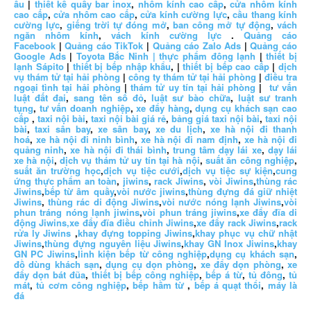
âu
|
thiết kế quầy bar inox
,
nhôm kính cao cấp
,
cửa nhôm kính
cao cấp
,
cửa nhôm cao cấp
,
cửa kính cường lực
,
cầu thang kính
cường lực
,
giếng trời tự đóng mở
,
ban công mở tự động
,
vách
ngăn nhôm kính
,
vách kính cường lực
.
Quảng cáo
Facebook
|
Quảng cáo TikTok
|
Quảng cáo Zalo Ads
|
Quảng cáo
Google Ads
|
Toyota Bắc Ninh |
thực phẩm đông lạnh
|
thiết bị
lạnh Sápito
|
thiết bị bếp nhập khẩu
, |
thiết bị bếp cao cấp
|
dịch
vụ thám tử tại hải phòng
|
công ty thám tử tại hải phòng
|
điều tra
ngoại tình tại hải phòng
|
thám tử uy tín tại hải phòng
|
tư vấn
luật đất đai
,
sang tên sổ đỏ
,
luật sư bào chữa
,
luật sư tranh
tụng
,
tư vấn doanh nghiệp
,
xe đẩy hàng
,
dụng cụ khách sạn cao
cấp
,
taxi nội bài
,
taxi nội bài giá rẻ
,
bảng giá taxi nội bài
,
taxi nội
bài
,
taxi sân bay
,
xe sân bay
,
xe du lịch
,
xe hà nội đi thanh
hoá
,
xe hà nội đi ninh bình
,
xe hà nội đi nam định
,
xe hà nội đi
quảng ninh
,
xe hà nội đi thái bình
,
trung tâm dạy lái xe
,
dạy lái
xe hà nội
,
dịch vụ thám tử uy tín tại hà nội
,
suất ăn công nghiệp
,
suất ăn trường học
,
dịch vụ tiệc cưới
,
dịch vụ tiệc sự kiện
,
cung
ứng thực phẩm an toàn
,
jiwins
,
rack Jiwins
,
vòi Jiwins
,
thùng rác
Jiwins
,
bếp từ âm quầy
,
vòi nước jiwins
,
thùng đựng đá giữ nhiệt
Jiwins
,
thùng rác di động Jiwins
,
vòi nước nóng lạnh Jiwins
,
vòi
phun tráng nóng lạnh jiwins
,
vòi phun tráng jiwins
,
xe đẩy đĩa di
động Jiwins,
xe đẩy đĩa điều chỉnh Jiwins
,
xe đẩy rack Jiwins
,
rack
rửa ly Jiwins
,
khay đựng topping Jiwins
,
khay phục vụ chữ nhật
Jiwins
,
thùng đựng nguyên liệu Jiwins
,
khay GN Inox Jiwins
,
khay
GN PC Jiwins
,
linh kiện bếp từ công nghiệp
,
dụng cụ khách sạn
,
đồ dùng khách sạn
,
dụng cụ dọn phòng
,
xe đẩy dọn phòng
,
xe
đẩy dọn bát đũa
,
thiết bị bếp công nghiệp
,
bếp á từ
,
tủ đông
,
tủ
mát
,
tủ cơm công nghiệp
,
bếp hầm từ
,
bếp á quạt thổi
,
máy là
đá