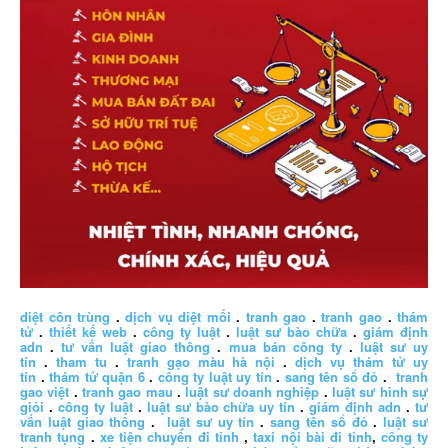
diệt côn trùng
.
dịch vụ diệt mối
.
tranh gao
.
tranh gao
.
thám
tử
.
thiết kế web
.
công ty luật
.
luật sư bào chữa
.
giám định
adn
.
tư vấn luật giao thông
.
mua bán công ty
.
luật sư uy
tín
.
tham tu
.
tranh gạo màu hà nội
.
dịch vụ thám tử uy
tín
.
thám tử quận 6
.
công ty luật uy tín
.
sang tên sổ đỏ
.
tranh
gao việt
.
tranh gao mau
.
luật sư doanh nghiệp
.
luật sư hình sự
giỏi
.
công ty luật
.
luật sư bào chữa uy tín
.
giám định adn
.
tư
vấn luật giao thông
.
luật sư uy tín
.
sang tên sổ đỏ
.
luật sư
tranh tụng
.
xe tiện chuyến đi tỉnh
,
taxi nội bài đi tỉnh
,
công ty