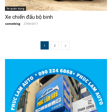
Xe quân dụng
Xe chiến đấu bộ binh
somotblog
-
27/09/2017
1
2