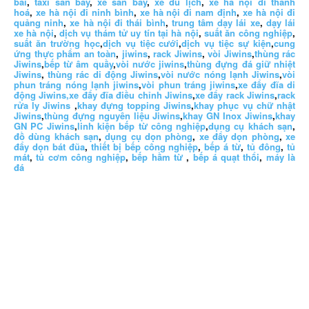
bài
,
taxi sân bay
,
xe sân bay
,
xe du lịch
,
xe hà nội đi thanh
hoá
,
xe hà nội đi ninh bình
,
xe hà nội đi nam định
,
xe hà nội đi
quảng ninh
,
xe hà nội đi thái bình
,
trung tâm dạy lái xe
,
dạy lái
xe hà nội
,
dịch vụ thám tử uy tín tại hà nội
,
suất ăn công nghiệp
,
suất ăn trường học
,
dịch vụ tiệc cưới
,
dịch vụ tiệc sự kiện
,
cung
ứng thực phẩm an toàn
,
jiwins
,
rack Jiwins
,
vòi Jiwins
,
thùng rác
Jiwins
,
bếp từ âm quầy
,
vòi nước jiwins
,
thùng đựng đá giữ nhiệt
Jiwins
,
thùng rác di động Jiwins
,
vòi nước nóng lạnh Jiwins
,
vòi
phun tráng nóng lạnh jiwins
,
vòi phun tráng jiwins
,
xe đẩy đĩa di
động Jiwins,
xe đẩy đĩa điều chỉnh Jiwins
,
xe đẩy rack Jiwins
,
rack
rửa ly Jiwins
,
khay đựng topping Jiwins
,
khay phục vụ chữ nhật
Jiwins
,
thùng đựng nguyên liệu Jiwins
,
khay GN Inox Jiwins
,
khay
GN PC Jiwins
,
linh kiện bếp từ công nghiệp
,
dụng cụ khách sạn
,
đồ dùng khách sạn
,
dụng cụ dọn phòng
,
xe đẩy dọn phòng
,
xe
đẩy dọn bát đũa
,
thiết bị bếp công nghiệp
,
bếp á từ
,
tủ đông
,
tủ
mát
,
tủ cơm công nghiệp
,
bếp hầm từ
,
bếp á quạt thổi
,
máy là
đá