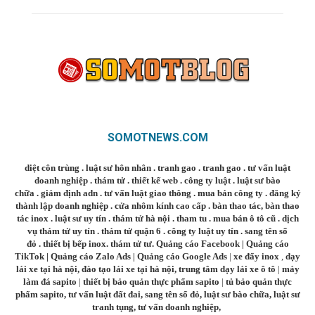
SOMOTNEWS.COM
diệt côn trùng
.
luật sư hôn nhân
.
tranh gao
.
tranh gao
.
tư vấn luật
doanh nghiệp
.
thám tử
.
thiết kế web
.
công ty luật
.
luật sư bào
chữa
.
giám định adn
.
tư vấn luật giao thông
.
mua bán công ty
.
đăng ký
thành lập doanh nghiệp
.
cửa nhôm kính cao cấp
.
bàn thao tác
,
bàn thao
tác inox
.
luật sư uy tín
.
thám tử hà nội
.
tham tu
.
mua bán ô tô cũ
.
dịch
vụ thám tử uy tín
.
thám tử quận 6
.
công ty luật uy tín
.
sang tên sổ
đỏ
.
thiết bị bếp inox
.
thám tử tư
.
Quảng cáo Facebook
|
Quảng cáo
TikTok
|
Quảng cáo Zalo Ads
|
Quảng cáo Google Ads
|
xe đẩy inox
,
dạy
lái xe tại hà nội
,
đào tạo lái xe tại hà nội
,
trung tâm dạy lái xe ô tô
|
máy
làm đá sapito
|
thiết bị bảo quản thực phẩm sapito
|
tủ bảo quản thực
phẩm sapito
,
tư vấn luật đất đai
,
sang tên sổ đỏ
,
luật sư bào chữa
,
luật sư
tranh tụng
,
tư vấn doanh nghiệp
,