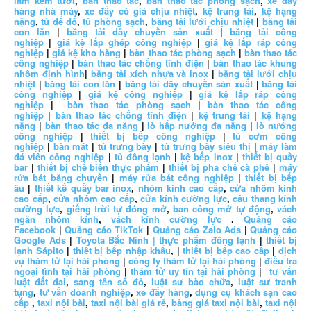
làm kem tươi
,
bàn thao tác
,
bàn thao tác phòng sạch
,
xe đẩy
hàng nhà máy
,
xe đẩy có giá chịu nhiệt
,
kệ trung tải
,
kệ hạng
nặng
,
tủ để đồ
,
tủ phòng sạch
,
băng tải lưới chịu nhiệt
|
băng tải
con lăn
|
băng tải dây chuyền sản xuất
|
băng tải công
nghiệp
|
giá kệ lắp ghép công nghiệp
|
giá kệ lắp ráp công
nghiệp
|
giá kệ kho hàng
|
bàn thao tác phòng sạch
|
bàn thao tác
công nghiệp
|
bàn thao tác chống tĩnh điện
|
bàn thao tác khung
nhôm định hình
|
băng tải xích nhựa và inox
|
băng tải lưới chịu
nhiệt
|
băng tải con lăn
|
băng tải dây chuyền sản xuất
|
băng tải
công nghiệp
|
giá kệ công nghiệp
|
giá kệ lắp ráp công
nghiệp
|
bàn thao tác phòng sạch
|
bàn thao tác công
nghiệp
|
bàn thao tác chống tĩnh điện
|
kệ trung tải
|
kệ hạng
nặng
|
bàn thao tác đa năng
|
lò hấp nướng đa năng
|
lò nướng
công nghiệp
|
thiết bị bếp công nghiệp
|
tủ cơm công
nghiệp
|
bàn mát
|
tủ trưng bày
|
tủ trưng bày siêu thị
|
máy làm
đá viên công nghiệp
|
tủ đông lạnh
|
kệ bếp inox
|
thiết bị quầy
bar
|
thiết bị chế biến thực phẩm
|
thiết bị pha chế cà phê
|
máy
rửa bát băng chuyền
|
máy rửa bát công nghiệp
|
thiết bị bếp
âu
|
thiết kế quầy bar inox
,
nhôm kính cao cấp
,
cửa nhôm kính
cao cấp
,
cửa nhôm cao cấp
,
cửa kính cường lực
,
cầu thang kính
cường lực
,
giếng trời tự đóng mở
,
ban công mở tự động
,
vách
ngăn nhôm kính
,
vách kính cường lực
.
Quảng cáo
Facebook
|
Quảng cáo TikTok
|
Quảng cáo Zalo Ads
|
Quảng cáo
Google Ads
|
Toyota Bắc Ninh |
thực phẩm đông lạnh
|
thiết bị
lạnh Sápito
|
thiết bị bếp nhập khẩu
, |
thiết bị bếp cao cấp
|
dịch
vụ thám tử tại hải phòng
|
công ty thám tử tại hải phòng
|
điều tra
ngoại tình tại hải phòng
|
thám tử uy tín tại hải phòng
|
tư vấn
luật đất đai
,
sang tên sổ đỏ
,
luật sư bào chữa
,
luật sư tranh
tụng
,
tư vấn doanh nghiệp
,
xe đẩy hàng
,
dụng cụ khách sạn cao
cấp
,
taxi nội bài
,
taxi nội bài giá rẻ
,
bảng giá taxi nội bài
,
taxi nội