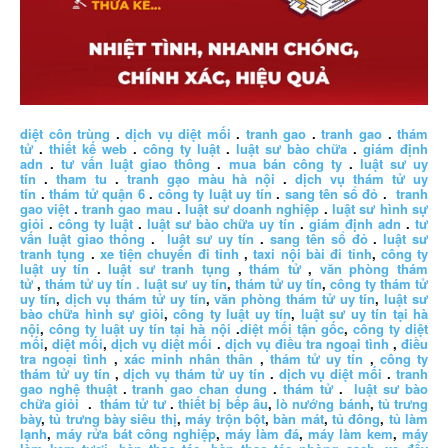
diệt côn trùng
.
dịch vụ diệt mối
.
tranh gao
.
tranh gao
.
thám
tử
.
thiết kế web
.
công ty luật
.
luật sư bào chữa
.
giám định
adn
.
tư vấn luật giao thông
.
mua bán công ty
.
luật sư uy
tín
.
tham tu
.
tranh gạo màu hà nội
.
dịch vụ thám tử uy
tín
.
thám tử quận 6
.
công ty luật uy tín
.
sang tên sổ đỏ
.
tranh
gao việt
.
tranh gao mau
.
luật sư doanh nghiệp
.
luật sư hình sự
giỏi
.
công ty luật
.
luật sư bào chữa uy tín
.
giám định adn
.
tư
vấn luật giao thông
.
luật sư uy tín
.
sang tên sổ đỏ
.
luật sư
tranh tụng
.
xe tiện chuyến đi tỉnh
,
taxi nội bài đi tỉnh
,
công ty
luật uy tín
.
luật sư tranh tụng
,
thám tử
,
văn phòng thám
tử
,
thám tử uy tín .
luật sư uy tín
,
thám tử uy tín
,
công ty thám tử
uy tín
,
dịch vụ thám tử uy tín
,
văn phòng thám tử uy tín
,
luật sư
bào chữa hình sự giỏi
,
công ty luật uy tín
,
luật sư uy tín tại hà
nội
,
công ty luật uy tín tại hà nội
.
diệt mối tận gốc
,
công ty diệt
mối
,
diệt mối
,
dịch vụ diệt mối
.
dịch vụ điều tra ngoại tình
,
điều
tra ngoại tình
,
xác minh nhân thân
,
thám tử uy tín
,
công ty
thám tử uy tín
,
dịch vụ thám tử uy tín
.
dịch vụ diệt mối
.
tranh
gao nghệ thuật
.
tranh gao chan dung
.
thám tử
.
luật sư bào
chữa giỏi
.
thám tử tư
.
thiết bị bếp âu
,
lò nướng bánh
,
tủ trưng
bày
,
tủ trưng bày siêu thị
,
máy trộn bột
,
bàn mát
,
tủ đông
,
tủ làm
lạnh
,
máy rửa bát công nghiệp
,
máy làm đá
,
máy làm kem
,
máy