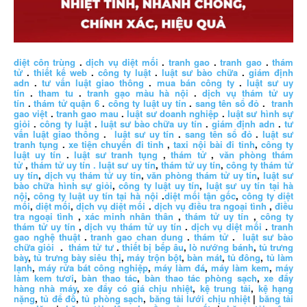
diệt côn trùng
.
dịch vụ diệt mối
.
tranh gao
.
tranh gao
.
thám
tử
.
thiết kế web
.
công ty luật
.
luật sư bào chữa
.
giám định
adn
.
tư vấn luật giao thông
.
mua bán công ty
.
luật sư uy
tín
.
tham tu
.
tranh gạo màu hà nội
.
dịch vụ thám tử uy
tín
.
thám tử quận 6
.
công ty luật uy tín
.
sang tên sổ đỏ
.
tranh
gao việt
.
tranh gao mau
.
luật sư doanh nghiệp
.
luật sư hình sự
giỏi
.
công ty luật
.
luật sư bào chữa uy tín
.
giám định adn
.
tư
vấn luật giao thông
.
luật sư uy tín
.
sang tên sổ đỏ
.
luật sư
tranh tụng
.
xe tiện chuyến đi tỉnh
,
taxi nội bài đi tỉnh
,
công ty
luật uy tín
.
luật sư tranh tụng
,
thám tử
,
văn phòng thám
tử
,
thám tử uy tín .
luật sư uy tín
,
thám tử uy tín
,
công ty thám tử
uy tín
,
dịch vụ thám tử uy tín
,
văn phòng thám tử uy tín
,
luật sư
bào chữa hình sự giỏi
,
công ty luật uy tín
,
luật sư uy tín tại hà
nội
,
công ty luật uy tín tại hà nội
.
diệt mối tận gốc
,
công ty diệt
mối
,
diệt mối
,
dịch vụ diệt mối
.
dịch vụ điều tra ngoại tình
,
điều
tra ngoại tình
,
xác minh nhân thân
,
thám tử uy tín
,
công ty
thám tử uy tín
,
dịch vụ thám tử uy tín
.
dịch vụ diệt mối
.
tranh
gao nghệ thuật
.
tranh gao chan dung
.
thám tử
.
luật sư bào
chữa giỏi
.
thám tử tư
.
thiết bị bếp âu
,
lò nướng bánh
,
tủ trưng
bày
,
tủ trưng bày siêu thị
,
máy trộn bột
,
bàn mát
,
tủ đông
,
tủ làm
lạnh
,
máy rửa bát công nghiệp
,
máy làm đá
,
máy làm kem
,
máy
làm kem tươi
,
bàn thao tác
,
bàn thao tác phòng sạch
,
xe đẩy
hàng nhà máy
,
xe đẩy có giá chịu nhiệt
,
kệ trung tải
,
kệ hạng
nặng
,
tủ để đồ
,
tủ phòng sạch
,
băng tải lưới chịu nhiệt
|
băng tải