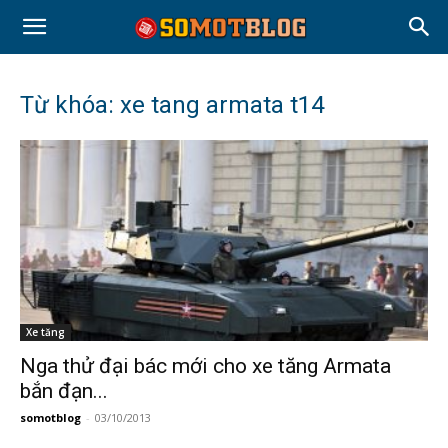
Từ khóa: xe tang armata t14
Xe tăng
Nga thử đại bác mới cho xe tăng Armata
bắn đạn...
somotblog
-
03/10/2013