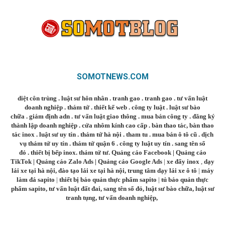
SOMOTNEWS.COM
diệt côn trùng
.
luật sư hôn nhân
.
tranh gao
.
tranh gao
.
tư vấn luật
doanh nghiệp
.
thám tử
.
thiết kế web
.
công ty luật
.
luật sư bào
chữa
.
giám định adn
.
tư vấn luật giao thông
.
mua bán công ty
.
đăng ký
thành lập doanh nghiệp
.
cửa nhôm kính cao cấp
.
bàn thao tác
,
bàn thao
tác inox
.
luật sư uy tín
.
thám tử hà nội
.
tham tu
.
mua bán ô tô cũ
.
dịch
vụ thám tử uy tín
.
thám tử quận 6
.
công ty luật uy tín
.
sang tên sổ
đỏ
.
thiết bị bếp inox
.
thám tử tư
.
Quảng cáo Facebook
|
Quảng cáo
TikTok
|
Quảng cáo Zalo Ads
|
Quảng cáo Google Ads
|
xe đẩy inox
,
dạy
lái xe tại hà nội
,
đào tạo lái xe tại hà nội
,
trung tâm dạy lái xe ô tô
|
máy
làm đá sapito
|
thiết bị bảo quản thực phẩm sapito
|
tủ bảo quản thực
phẩm sapito
,
tư vấn luật đất đai
,
sang tên sổ đỏ
,
luật sư bào chữa
,
luật sư
tranh tụng
,
tư vấn doanh nghiệp
,