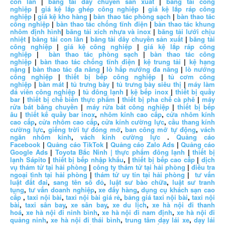
con lăn
|
băng tải dây chuyền sản xuất
|
băng tải công
nghiệp
|
giá kệ lắp ghép công nghiệp
|
giá kệ lắp ráp công
nghiệp
|
giá kệ kho hàng
|
bàn thao tác phòng sạch
|
bàn thao tác
công nghiệp
|
bàn thao tác chống tĩnh điện
|
bàn thao tác khung
nhôm định hình
|
băng tải xích nhựa và inox
|
băng tải lưới chịu
nhiệt
|
băng tải con lăn
|
băng tải dây chuyền sản xuất
|
băng tải
công nghiệp
|
giá kệ công nghiệp
|
giá kệ lắp ráp công
nghiệp
|
bàn thao tác phòng sạch
|
bàn thao tác công
nghiệp
|
bàn thao tác chống tĩnh điện
|
kệ trung tải
|
kệ hạng
nặng
|
bàn thao tác đa năng
|
lò hấp nướng đa năng
|
lò nướng
công nghiệp
|
thiết bị bếp công nghiệp
|
tủ cơm công
nghiệp
|
bàn mát
|
tủ trưng bày
|
tủ trưng bày siêu thị
|
máy làm
đá viên công nghiệp
|
tủ đông lạnh
|
kệ bếp inox
|
thiết bị quầy
bar
|
thiết bị chế biến thực phẩm
|
thiết bị pha chế cà phê
|
máy
rửa bát băng chuyền
|
máy rửa bát công nghiệp
|
thiết bị bếp
âu
|
thiết kế quầy bar inox
,
nhôm kính cao cấp
,
cửa nhôm kính
cao cấp
,
cửa nhôm cao cấp
,
cửa kính cường lực
,
cầu thang kính
cường lực
,
giếng trời tự đóng mở
,
ban công mở tự động
,
vách
ngăn nhôm kính
,
vách kính cường lực
.
Quảng cáo
Facebook
|
Quảng cáo TikTok
|
Quảng cáo Zalo Ads
|
Quảng cáo
Google Ads
|
Toyota Bắc Ninh |
thực phẩm đông lạnh
|
thiết bị
lạnh Sápito
|
thiết bị bếp nhập khẩu
, |
thiết bị bếp cao cấp
|
dịch
vụ thám tử tại hải phòng
|
công ty thám tử tại hải phòng
|
điều tra
ngoại tình tại hải phòng
|
thám tử uy tín tại hải phòng
|
tư vấn
luật đất đai
,
sang tên sổ đỏ
,
luật sư bào chữa
,
luật sư tranh
tụng
,
tư vấn doanh nghiệp
,
xe đẩy hàng
,
dụng cụ khách sạn cao
cấp
,
taxi nội bài
,
taxi nội bài giá rẻ
,
bảng giá taxi nội bài
,
taxi nội
bài
,
taxi sân bay
,
xe sân bay
,
xe du lịch
,
xe hà nội đi thanh
hoá
,
xe hà nội đi ninh bình
,
xe hà nội đi nam định
,
xe hà nội đi
quảng ninh
,
xe hà nội đi thái bình
,
trung tâm dạy lái xe
,
dạy lái