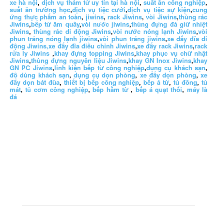
xe hà nội
,
dịch vụ thám tử uy tín tại hà nội
,
suất ăn công nghiệp
,
suất ăn trường học
,
dịch vụ tiệc cưới
,
dịch vụ tiệc sự kiện
,
cung
ứng thực phẩm an toàn
,
jiwins
,
rack Jiwins
,
vòi Jiwins
,
thùng rác
Jiwins
,
bếp từ âm quầy
,
vòi nước jiwins
,
thùng đựng đá giữ nhiệt
Jiwins
,
thùng rác di động Jiwins
,
vòi nước nóng lạnh Jiwins
,
vòi
phun tráng nóng lạnh jiwins
,
vòi phun tráng jiwins
,
xe đẩy đĩa di
động Jiwins,
xe đẩy đĩa điều chỉnh Jiwins
,
xe đẩy rack Jiwins
,
rack
rửa ly Jiwins
,
khay đựng topping Jiwins
,
khay phục vụ chữ nhật
Jiwins
,
thùng đựng nguyên liệu Jiwins
,
khay GN Inox Jiwins
,
khay
GN PC Jiwins
,
linh kiện bếp từ công nghiệp
,
dụng cụ khách sạn
,
đồ dùng khách sạn
,
dụng cụ dọn phòng
,
xe đẩy dọn phòng
,
xe
đẩy dọn bát đũa
,
thiết bị bếp công nghiệp
,
bếp á từ
,
tủ đông
,
tủ
mát
,
tủ cơm công nghiệp
,
bếp hầm từ
,
bếp á quạt thổi
,
máy là
đá