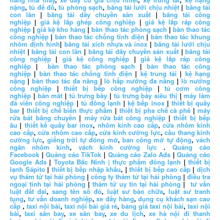
nặng
,
tủ để đồ
,
tủ phòng sạch
,
băng tải lưới chịu nhiệt
|
băng tải
con lăn
|
băng tải dây chuyền sản xuất
|
băng tải công
nghiệp
|
giá kệ lắp ghép công nghiệp
|
giá kệ lắp ráp công
nghiệp
|
giá kệ kho hàng
|
bàn thao tác phòng sạch
|
bàn thao tác
công nghiệp
|
bàn thao tác chống tĩnh điện
|
bàn thao tác khung
nhôm định hình
|
băng tải xích nhựa và inox
|
băng tải lưới chịu
nhiệt
|
băng tải con lăn
|
băng tải dây chuyền sản xuất
|
băng tải
công nghiệp
|
giá kệ công nghiệp
|
giá kệ lắp ráp công
nghiệp
|
bàn thao tác phòng sạch
|
bàn thao tác công
nghiệp
|
bàn thao tác chống tĩnh điện
|
kệ trung tải
|
kệ hạng
nặng
|
bàn thao tác đa năng
|
lò hấp nướng đa năng
|
lò nướng
công nghiệp
|
thiết bị bếp công nghiệp
|
tủ cơm công
nghiệp
|
bàn mát
|
tủ trưng bày
|
tủ trưng bày siêu thị
|
máy làm
đá viên công nghiệp
|
tủ đông lạnh
|
kệ bếp inox
|
thiết bị quầy
bar
|
thiết bị chế biến thực phẩm
|
thiết bị pha chế cà phê
|
máy
rửa bát băng chuyền
|
máy rửa bát công nghiệp
|
thiết bị bếp
âu
|
thiết kế quầy bar inox
,
nhôm kính cao cấp
,
cửa nhôm kính
cao cấp
,
cửa nhôm cao cấp
,
cửa kính cường lực
,
cầu thang kính
cường lực
,
giếng trời tự đóng mở
,
ban công mở tự động
,
vách
ngăn nhôm kính
,
vách kính cường lực
.
Quảng cáo
Facebook
|
Quảng cáo TikTok
|
Quảng cáo Zalo Ads
|
Quảng cáo
Google Ads
|
Toyota Bắc Ninh |
thực phẩm đông lạnh
|
thiết bị
lạnh Sápito
|
thiết bị bếp nhập khẩu
, |
thiết bị bếp cao cấp
|
dịch
vụ thám tử tại hải phòng
|
công ty thám tử tại hải phòng
|
điều tra
ngoại tình tại hải phòng
|
thám tử uy tín tại hải phòng
|
tư vấn
luật đất đai
,
sang tên sổ đỏ
,
luật sư bào chữa
,
luật sư tranh
tụng
,
tư vấn doanh nghiệp
,
xe đẩy hàng
,
dụng cụ khách sạn cao
cấp
,
taxi nội bài
,
taxi nội bài giá rẻ
,
bảng giá taxi nội bài
,
taxi nội
bài
,
taxi sân bay
,
xe sân bay
,
xe du lịch
,
xe hà nội đi thanh