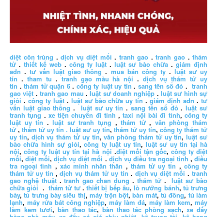
diệt côn trùng
.
dịch vụ diệt mối
.
tranh gao
.
tranh gao
.
thám
tử
.
thiết kế web
.
công ty luật
.
luật sư bào chữa
.
giám định
adn
.
tư vấn luật giao thông
.
mua bán công ty
.
luật sư uy
tín
.
tham tu
.
tranh gạo màu hà nội
.
dịch vụ thám tử uy
tín
.
thám tử quận 6
.
công ty luật uy tín
.
sang tên sổ đỏ
.
tranh
gao việt
.
tranh gao mau
.
luật sư doanh nghiệp
.
luật sư hình sự
giỏi
.
công ty luật
.
luật sư bào chữa uy tín
.
giám định adn
.
tư
vấn luật giao thông
.
luật sư uy tín
.
sang tên sổ đỏ
.
luật sư
tranh tụng
.
xe tiện chuyến đi tỉnh
,
taxi nội bài đi tỉnh
,
công ty
luật uy tín
.
luật sư tranh tụng
,
thám tử
,
văn phòng thám
tử
,
thám tử uy tín .
luật sư uy tín
,
thám tử uy tín
,
công ty thám tử
uy tín
,
dịch vụ thám tử uy tín
,
văn phòng thám tử uy tín
,
luật sư
bào chữa hình sự giỏi
,
công ty luật uy tín
,
luật sư uy tín tại hà
nội
,
công ty luật uy tín tại hà nội
.
diệt mối tận gốc
,
công ty diệt
mối
,
diệt mối
,
dịch vụ diệt mối
.
dịch vụ điều tra ngoại tình
,
điều
tra ngoại tình
,
xác minh nhân thân
,
thám tử uy tín
,
công ty
thám tử uy tín
,
dịch vụ thám tử uy tín
.
dịch vụ diệt mối
.
tranh
gao nghệ thuật
.
tranh gao chan dung
.
thám tử
.
luật sư bào
chữa giỏi
.
thám tử tư
.
thiết bị bếp âu
,
lò nướng bánh
,
tủ trưng
bày
,
tủ trưng bày siêu thị
,
máy trộn bột
,
bàn mát
,
tủ đông
,
tủ làm
lạnh
,
máy rửa bát công nghiệp
,
máy làm đá
,
máy làm kem
,
máy
làm kem tươi
,
bàn thao tác
,
bàn thao tác phòng sạch
,
xe đẩy
hàng nhà máy
,
xe đẩy có giá chịu nhiệt
,
kệ trung tải
,
kệ hạng