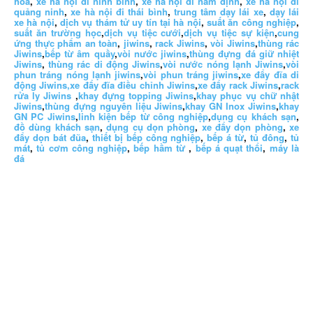
hoá
,
xe hà nội đi ninh bình
,
xe hà nội đi nam định
,
xe hà nội đi
quảng ninh
,
xe hà nội đi thái bình
,
trung tâm dạy lái xe
,
dạy lái
xe hà nội
,
dịch vụ thám tử uy tín tại hà nội
,
suất ăn công nghiệp
,
suất ăn trường học
,
dịch vụ tiệc cưới
,
dịch vụ tiệc sự kiện
,
cung
ứng thực phẩm an toàn
,
jiwins
,
rack Jiwins
,
vòi Jiwins
,
thùng rác
Jiwins
,
bếp từ âm quầy
,
vòi nước jiwins
,
thùng đựng đá giữ nhiệt
Jiwins
,
thùng rác di động Jiwins
,
vòi nước nóng lạnh Jiwins
,
vòi
phun tráng nóng lạnh jiwins
,
vòi phun tráng jiwins
,
xe đẩy đĩa di
động Jiwins,
xe đẩy đĩa điều chỉnh Jiwins
,
xe đẩy rack Jiwins
,
rack
rửa ly Jiwins
,
khay đựng topping Jiwins
,
khay phục vụ chữ nhật
Jiwins
,
thùng đựng nguyên liệu Jiwins
,
khay GN Inox Jiwins
,
khay
GN PC Jiwins
,
linh kiện bếp từ công nghiệp
,
dụng cụ khách sạn
,
đồ dùng khách sạn
,
dụng cụ dọn phòng
,
xe đẩy dọn phòng
,
xe
đẩy dọn bát đũa
,
thiết bị bếp công nghiệp
,
bếp á từ
,
tủ đông
,
tủ
mát
,
tủ cơm công nghiệp
,
bếp hầm từ
,
bếp á quạt thổi
,
máy là
đá