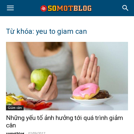
Từ khóa: yeu to giam can
Giảm cân
Những yếu tố ảnh hưởng tới quá trình giảm
cân
somotblog
-
02/09/2017