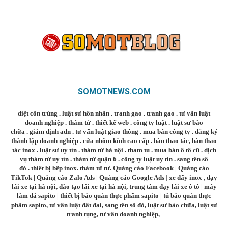
SOMOTNEWS.COM
diệt côn trùng
.
luật sư hôn nhân
.
tranh gao
.
tranh gao
.
tư vấn luật
doanh nghiệp
.
thám tử
.
thiết kế web
.
công ty luật
.
luật sư bào
chữa
.
giám định adn
.
tư vấn luật giao thông
.
mua bán công ty
.
đăng ký
thành lập doanh nghiệp
.
cửa nhôm kính cao cấp
.
bàn thao tác
,
bàn thao
tác inox
.
luật sư uy tín
.
thám tử hà nội
.
tham tu
.
mua bán ô tô cũ
.
dịch
vụ thám tử uy tín
.
thám tử quận 6
.
công ty luật uy tín
.
sang tên sổ
đỏ
.
thiết bị bếp inox
.
thám tử tư
.
Quảng cáo Facebook
|
Quảng cáo
TikTok
|
Quảng cáo Zalo Ads
|
Quảng cáo Google Ads
|
xe đẩy inox
,
dạy
lái xe tại hà nội
,
đào tạo lái xe tại hà nội
,
trung tâm dạy lái xe ô tô
|
máy
làm đá sapito
|
thiết bị bảo quản thực phẩm sapito
|
tủ bảo quản thực
phẩm sapito
,
tư vấn luật đất đai
,
sang tên sổ đỏ
,
luật sư bào chữa
,
luật sư
tranh tụng
,
tư vấn doanh nghiệp
,