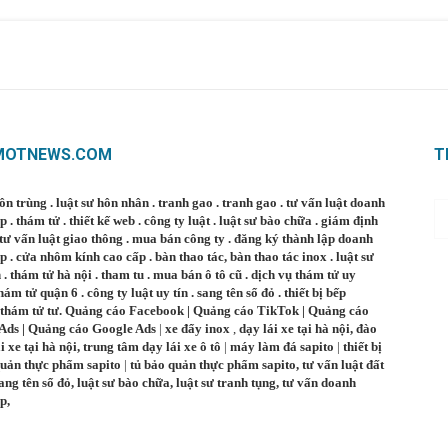
MOTNEWS.COM
T
côn trùng
.
luật sư hôn nhân
.
tranh gao
.
tranh gao
.
tư vấn luật doanh
ệp
.
thám tử
.
thiết kế web
.
công ty luật
.
luật sư bào chữa
.
giám định
tư vấn luật giao thông
.
mua bán công ty
.
đăng ký thành lập doanh
ệp
.
cửa nhôm kính cao cấp
.
bàn thao tác
,
bàn thao tác inox
.
luật sư
n
.
thám tử hà nội
.
tham tu
.
mua bán ô tô cũ
.
dịch vụ thám tử uy
hám tử quận 6
.
công ty luật uy tín
.
sang tên sổ đỏ
.
thiết bị bếp
thám tử tư
.
Quảng cáo Facebook
|
Quảng cáo TikTok
|
Quảng cáo
 Ads
|
Quảng cáo Google Ads
|
xe đẩy inox
,
dạy lái xe tại hà nội
,
đào
i xe tại hà nội
,
trung tâm dạy lái xe ô tô
|
máy làm đá sapito
|
thiết bị
uản thực phẩm sapito
|
tủ bảo quản thực phẩm sapito
,
tư vấn luật đất
ang tên sổ đỏ
,
luật sư bào chữa
,
luật sư tranh tụng
,
tư vấn doanh
ệp
,