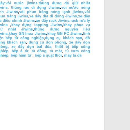
uầy
,
vòi nước jiwins
,
thùng đựng đá giữ nhiệt
wins
,
thùng rác di động Jiwins
,
vòi nước nóng
nh Jiwins
,
vòi phun tráng nóng lạnh jiwins
,
vòi
un tráng jiwins
,
xe đẩy đĩa di động Jiwins,
xe đẩy
a điều chỉnh Jiwins
,
xe đẩy rack Jiwins
,
rack rửa ly
wins
,
khay đựng topping Jiwins
,
khay phục vụ
hữ nhật Jiwins
,
thùng đựng nguyên liệu
wins
,
khay GN Inox Jiwins
,
khay GN PC Jiwins
,
linh
iện bếp từ công nghiệp
,
dụng cụ khách sạn
,
đồ
ùng khách sạn
,
dụng cụ dọn phòng
,
xe đẩy dọn
hòng
,
xe đẩy dọn bát đũa
,
thiết bị bếp công
ghiệp
,
bếp á từ
,
tủ đông
,
tủ mát
,
tủ cơm công
ghiệp
,
bếp hầm từ
,
bếp á quạt thổi
,
máy là đá