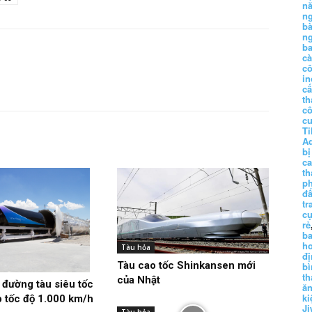
n
n
b
n
ba
c
c
in
c
th
c
c
Ti
A
bị
c
th
p
đấ
tr
cụ
rẻ
ba
h
Tàu hỏa
đị
Tàu cao tốc Shinkansen mới
bì
th
của Nhật
đường tàu siêu tốc
ă
ki
 tốc độ 1.000 km/h
Ji