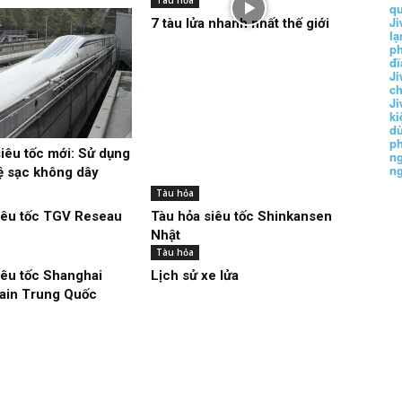
Tàu hỏa
q
Ji
7 tàu lửa nhanh nhất thế giới
lạ
ph
đĩ
Ji
c
Ji
k
d
p
siêu tốc mới: Sử dụng
n
n
 sạc không dây
Tàu hỏa
iêu tốc TGV Reseau
Tàu hỏa siêu tốc Shinkansen
Nhật
Tàu hỏa
iêu tốc Shanghai
Lịch sử xe lửa
ain Trung Quốc