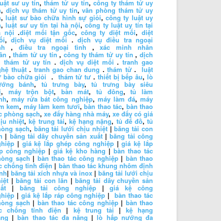
luật sư uy tín
,
thám tử uy tín
,
công ty thám tử uy
n
,
dịch vụ thám tử uy tín
,
văn phòng thám tử uy
n
,
luật sư bào chữa hình sự giỏi
,
công ty luật uy
n
,
luật sư uy tín tại hà nội
,
công ty luật uy tín tại
à nội
.
diệt mối tận gốc
,
công ty diệt mối
,
diệt
ối
,
dịch vụ diệt mối
.
dịch vụ điều tra ngoại
nh
,
điều tra ngoại tình
,
xác minh nhân
ân
,
thám tử uy tín
,
công ty thám tử uy tín
,
dịch
 thám tử uy tín
.
dịch vụ diệt mối
.
tranh gao
hệ thuật
.
tranh gao chan dung
.
thám tử
.
luật
 bào chữa giỏi
.
thám tử tư
.
thiết bị bếp âu
,
lò
ướng bánh
,
tủ trưng bày
,
tủ trưng bày siêu
ị
,
máy trộn bột
,
bàn mát
,
tủ đông
,
tủ làm
nh
,
máy rửa bát công nghiệp
,
máy làm đá
,
máy
àm kem
,
máy làm kem tươi
,
bàn thao tác
,
bàn thao
c phòng sạch
,
xe đẩy hàng nhà máy
,
xe đẩy có giá
ịu nhiệt
,
kệ trung tải
,
kệ hạng nặng
,
tủ để đồ
,
tủ
hòng sạch
,
băng tải lưới chịu nhiệt
|
băng tải con
n
|
băng tải dây chuyền sản xuất
|
băng tải công
ghiệp
|
giá kệ lắp ghép công nghiệp
|
giá kệ lắp
áp công nghiệp
|
giá kệ kho hàng
|
bàn thao tác
hòng sạch
|
bàn thao tác công nghiệp
|
bàn thao
c chống tĩnh điện
|
bàn thao tác khung nhôm định
nh
|
băng tải xích nhựa và inox
|
băng tải lưới chịu
iệt
|
băng tải con lăn
|
băng tải dây chuyền sản
ất
|
băng tải công nghiệp
|
giá kệ công
ghiệp
|
giá kệ lắp ráp công nghiệp
|
bàn thao tác
hòng sạch
|
bàn thao tác công nghiệp
|
bàn thao
ác chống tĩnh điện
|
kệ trung tải
|
kệ hạng
ặng
|
bàn thao tác đa năng
|
lò hấp nướng đa