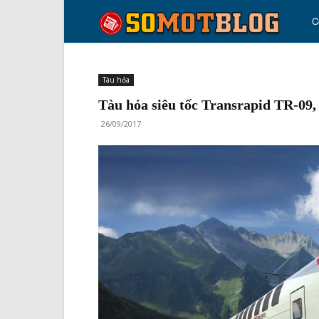
so
C
mo
Tàu hỏa
Tàu hỏa siêu tốc Transrapid TR-09,
blo
26/09/2017