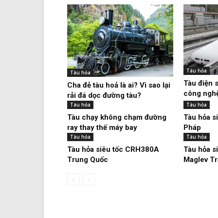
Tàu hỏa
Tàu hỏa
Tàu điện 
Cha đẻ tàu hoả là ai? Vì sao lại
công nghệ
rải đá dọc đường tàu?
Tàu hỏa
Tàu hỏa
Tàu chạy không chạm đường
Tàu hỏa s
ray thay thế máy bay
Pháp
Tàu hỏa
Tàu hỏa
Tàu hỏa siêu tốc CRH380A
Tàu hỏa s
Trung Quốc
Maglev Tr