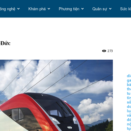
ông nghệ
Khám phá
Phương tiện
Quân sự
Sức k
t
 Đức
g
273
di
g
b
t
tu
tí
s
d
lu
vấ
đ
nộ
tụ