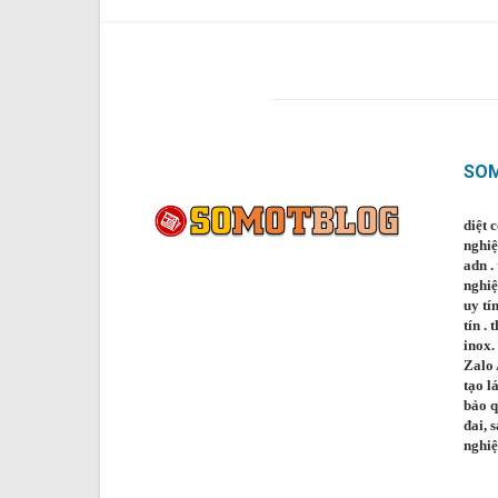
SO
diệt 
nghi
adn
.
nghi
uy tí
tín
.
t
inox
.
Zalo
tạo lá
bảo q
đai
,
s
nghi