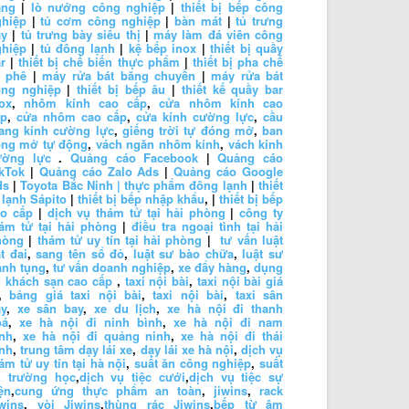
ăng
|
lò nướng công nghiệp
|
thiết bị bếp công
ghiệp
|
tủ cơm công nghiệp
|
bàn mát
|
tủ trưng
ày
|
tủ trưng bày siêu thị
|
máy làm đá viên công
ghiệp
|
tủ đông lạnh
|
kệ bếp inox
|
thiết bị quầy
r
|
thiết bị chế biến thực phẩm
|
thiết bị pha chế
à phê
|
máy rửa bát băng chuyền
|
máy rửa bát
ông nghiệp
|
thiết bị bếp âu
|
thiết kế quầy bar
ox
,
nhôm kính cao cấp
,
cửa nhôm kính cao
ấp
,
cửa nhôm cao cấp
,
cửa kính cường lực
,
cầu
ang kính cường lực
,
giếng trời tự đóng mở
,
ban
ông mở tự động
,
vách ngăn nhôm kính
,
vách kính
ường lực
.
Quảng cáo Facebook
|
Quảng cáo
kTok
|
Quảng cáo Zalo Ads
|
Quảng cáo Google
ds
|
Toyota Bắc Ninh |
thực phẩm đông lạnh
|
thiết
 lạnh Sápito
|
thiết bị bếp nhập khẩu
, |
thiết bị bếp
ao cấp
|
dịch vụ thám tử tại hải phòng
|
công ty
ám tử tại hải phòng
|
điều tra ngoại tình tại hải
hòng
|
thám tử uy tín tại hải phòng
|
tư vấn luật
t đai
,
sang tên sổ đỏ
,
luật sư bào chữa
,
luật sư
anh tụng
,
tư vấn doanh nghiệp
,
xe đẩy hàng
,
dụng
 khách sạn cao cấp
,
taxi nội bài
,
taxi nội bài giá
,
bảng giá taxi nội bài
,
taxi nội bài
,
taxi sân
y
,
xe sân bay
,
xe du lịch
,
xe hà nội đi thanh
oá
,
xe hà nội đi ninh bình
,
xe hà nội đi nam
nh
,
xe hà nội đi quảng ninh
,
xe hà nội đi thái
nh
,
trung tâm dạy lái xe
,
dạy lái xe hà nội
,
dịch vụ
ám tử uy tín tại hà nội
,
suất ăn công nghiệp
,
suất
n trường học
,
dịch vụ tiệc cưới
,
dịch vụ tiệc sự
ện
,
cung ứng thực phẩm an toàn
,
jiwins
,
rack
wins
,
vòi Jiwins
,
thùng rác Jiwins
,
bếp từ âm