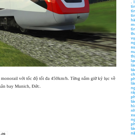
.
tí
tí
tí
h
m
tì
th
vụ
ng
sư
n
th
lạ
l
tá
ch
p
 monorail với tốc độ tối đa 450km/h. Từng nắm giữ kỷ lục về
lă
 sân bay Munich, Đức.
n
r
p
tá
hì
nh
xu
n
p
t
n
-09