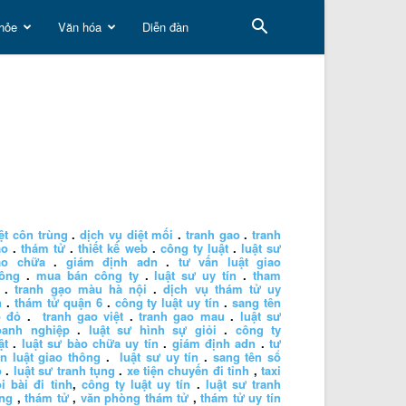
hỏe
Văn hóa
Diễn đàn
ệt côn trùng
.
dịch vụ diệt mối
.
tranh gao
.
tranh
ao
.
thám tử
.
thiết kế web
.
công ty luật
.
luật sư
ào chữa
.
giám định adn
.
tư vấn luật giao
hông
.
mua bán công ty
.
luật sư uy tín
.
tham
.
tranh gạo màu hà nội
.
dịch vụ thám tử uy
n
.
thám tử quận 6
.
công ty luật uy tín
.
sang tên
ổ đỏ
.
tranh gao việt
.
tranh gao mau
.
luật sư
oanh nghiệp
.
luật sư hình sự giỏi
.
công ty
ật
.
luật sư bào chữa uy tín
.
giám định adn
.
tư
n luật giao thông
.
luật sư uy tín
.
sang tên sổ
ỏ
.
luật sư tranh tụng
.
xe tiện chuyến đi tỉnh
,
taxi
i bài đi tỉnh
,
công ty luật uy tín
.
luật sư tranh
ng
,
thám tử
,
văn phòng thám tử
,
thám tử uy tín