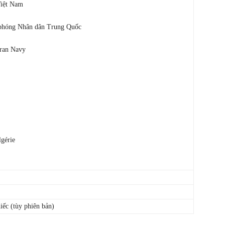
Việt Nam
 phóng Nhân dân Trung Quốc
Iran Navy
gérie
iếc (tùy phiên bản)