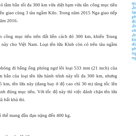
q
ó tầm bắn tối đa 300 km vừa diệt hạm vừa tấn công mục tiêu
Ji
lạ
uyển giao cùng 3 tàu ngầm Kilo. Trong năm 2015 Nga giao tiếp
ph
năm 2016.
đĩ
Ji
c
Ji
n công mục tiêu trên đất liền cách đó 300 km, khiến Trung
k
d
a này cho Việt Nam. Loại tên lửa Klub còn có trên tàu ngầm
p
n
n
 phóng đi bằng ống phóng ngư lôi loại 533 mm (21 inch) của
 bắn của loại tên lửa hành trình này tối đa 300 km, nhưng
5 km, tên lửa này (đang bay ở độ cao chỉ 30 m) tăng tốc lên
nh đúng mục tiêu. Với tốc độ này thì việc đánh chặn tên lửa
à bất khả thi.
có thể mang đầu đạn nặng đến 400 kg.