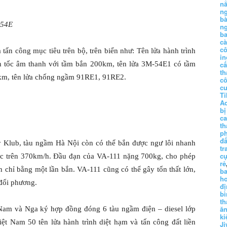
n
n
b
-54E
n
ba
c
c
tấn công mục tiêu trên bộ, trên biển như: Tên lửa hành trình
in
n tốc âm thanh với tầm bắn 200km, tên lửa 3M-54E1 có tầm
c
th
5km, tên lửa chống ngầm 91RE1, 91RE2.
c
c
Ti
A
bị
c
th
p
đấ
bay Klub, tàu ngầm Hà Nội còn có thể bắn được ngư lôi nhanh
tr
cụ
ước trên 370km/h. Đầu đạn của VA-111 nặng 700kg, cho phép
rẻ
ớn chỉ bằng một lần bắn. VA-111 cũng có thể gây tổn thất lớn,
ba
h
 đối phương.
đị
bì
th
ă
am và Nga ký hợp đồng đóng 6 tàu ngầm điện – diesel lớp
ki
t Nam 50 tên lửa hành trình diệt hạm và tấn công đất liền
Ji