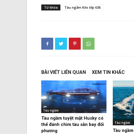
Từ khóa
Tàu ngầm Kilo lớp 636
BÀI VIẾT LIÊN QUAN
XEM TIN KHÁC
Tàu ngầm
Tàu ngầm tuyệt mật Husky có
Tàu ngầm
thể đánh chìm tàu sân bay đối
Tàu ngầm 
phương