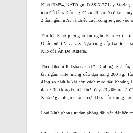
Klub (3M54, NATO gọi là SS-N-27 hay Sizzler) c
trên đất liền. Đến nay đã có 28 tên lửa được ch
2 tàu ngầm nữa, và chiếc cuối cùng sẽ giao vào 
Tên lửa Klub phóng từ tàu ngầm Kilo có thể tấ
Quốc bực tức về việc Nga cung cấp loại tên lử
Kilo của Ấn Độ, Algeria.
Theo Bharat-Rakshak, tên lửa Klub nặng 2 tấn,
tàu ngầm Kilo, mang đầu đạn nặng 200 kg. Tầm
đáng sợ nhất là khi còn cách mục tiêu khoảng 1
đến 3.000 km/giờ, tức chưa đầy 20 giây nó sẽ đá
Klub ở giai đoạn cuối là cực khó, nếu không nói l
Loại Klub phóng từ dàn phóng đặt trên đất liền 