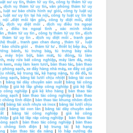
luật sư uy tín
,
thám tử uy tín
,
công ty thám tử uy
n
,
dịch vụ thám tử uy tín
,
văn phòng thám tử uy
n
,
luật sư bào chữa hình sự giỏi
,
công ty luật uy
n
,
luật sư uy tín tại hà nội
,
công ty luật uy tín tại
à nội
.
diệt mối tận gốc
,
công ty diệt mối
,
diệt
ối
,
dịch vụ diệt mối
.
dịch vụ điều tra ngoại
nh
,
điều tra ngoại tình
,
xác minh nhân
ân
,
thám tử uy tín
,
công ty thám tử uy tín
,
dịch
 thám tử uy tín
.
dịch vụ diệt mối
.
tranh gao
hệ thuật
.
tranh gao chan dung
.
thám tử
.
luật
 bào chữa giỏi
.
thám tử tư
.
thiết bị bếp âu
,
lò
ướng bánh
,
tủ trưng bày
,
tủ trưng bày siêu
ị
,
máy trộn bột
,
bàn mát
,
tủ đông
,
tủ làm
nh
,
máy rửa bát công nghiệp
,
máy làm đá
,
máy
àm kem
,
máy làm kem tươi
,
bàn thao tác
,
bàn thao
c phòng sạch
,
xe đẩy hàng nhà máy
,
xe đẩy có giá
ịu nhiệt
,
kệ trung tải
,
kệ hạng nặng
,
tủ để đồ
,
tủ
hòng sạch
,
băng tải lưới chịu nhiệt
|
băng tải con
n
|
băng tải dây chuyền sản xuất
|
băng tải công
ghiệp
|
giá kệ lắp ghép công nghiệp
|
giá kệ lắp
áp công nghiệp
|
giá kệ kho hàng
|
bàn thao tác
hòng sạch
|
bàn thao tác công nghiệp
|
bàn thao
c chống tĩnh điện
|
bàn thao tác khung nhôm định
nh
|
băng tải xích nhựa và inox
|
băng tải lưới chịu
iệt
|
băng tải con lăn
|
băng tải dây chuyền sản
ất
|
băng tải công nghiệp
|
giá kệ công
ghiệp
|
giá kệ lắp ráp công nghiệp
|
bàn thao tác
hòng sạch
|
bàn thao tác công nghiệp
|
bàn thao
ác chống tĩnh điện
|
kệ trung tải
|
kệ hạng
ặng
|
bàn thao tác đa năng
|
lò hấp nướng đa