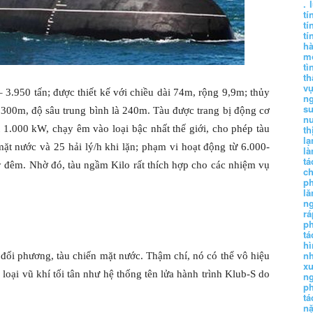
.
tí
tí
tí
h
m
tì
th
vụ
 3.950 tấn; được thiết kế với chiều dài 74m, rộng 9,9m; thủy
ng
sư
 300m, độ sâu trung bình là 240m. Tàu được trang bị động cơ
n
 1.000 kW, chạy êm vào loại bậc nhất thế giới, cho phép tàu
th
lạ
 mặt nước và 25 hải lý/h khi lặn; phạm vi hoạt động từ 6.000-
l
tá
ày đêm. Nhờ đó, tàu ngầm Kilo rất thích hợp cho các nhiệm vụ
ch
p
lă
n
r
p
tá
hì
nh
m đối phương, tàu chiến mặt nước. Thậm chí, nó có thể vô hiệu
xu
oại vũ khí tối tân như hệ thống tên lửa hành trình Klub-S do
n
p
.
t
n