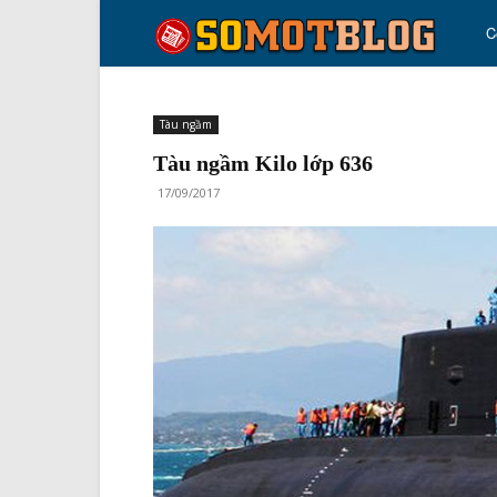
so
C
mo
Tàu ngầm
Tàu ngầm Kilo lớp 636
blo
17/09/2017