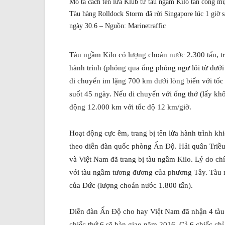
Mô tả cách tên lửa Klub từ tàu ngầm Kilo tấn công mục
Tàu hàng Rolldock Storm đã rời Singapore lúc 1 giờ
ngày 30.6 – Nguồn: Marinetraffic
Tàu ngầm Kilo có lượng choán nước 2.300 tấn, tr
hành trình (phóng qua ống phóng ngư lôi từ dưới
di chuyển im lặng 700 km dưới lòng biển với tốc đ
suốt 45 ngày. Nếu di chuyển với ống thở (lấy khô
động 12.000 km với tốc độ 12 km/giờ.
Hoạt động cực êm, trang bị tên lửa hành trình k
theo diễn đàn quốc phòng Ấn Độ. Hải quân Triều
và Việt Nam đã trang bị tàu ngầm Kilo. Lý do ch
với tàu ngầm tương đương của phương Tây. Tàu 
của Đức (lượng choán nước 1.800 tấn).
Diễn đàn Ấn Độ cho hay Việt Nam đã nhận 4 tàu
chiếc thứ 6 sẽ bàn giao năm 2016. Cả 6 chiếc chỉ