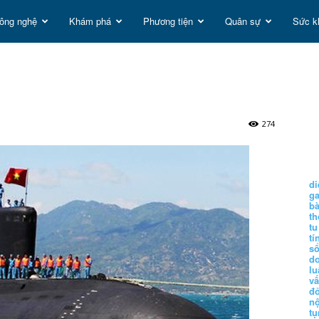
ông nghệ
Khám phá
Phương tiện
Quân sự
Sức k
t
g
274
di
g
b
t
tu
tí
s
d
lu
vấ
đ
nộ
tụ