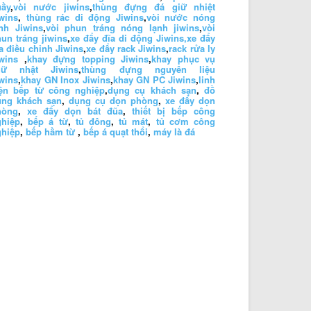
uầy
,
vòi nước jiwins
,
thùng đựng đá giữ nhiệt
wins
,
thùng rác di động Jiwins
,
vòi nước nóng
nh Jiwins
,
vòi phun tráng nóng lạnh jiwins
,
vòi
un tráng jiwins
,
xe đẩy đĩa di động Jiwins,
xe đẩy
a điều chỉnh Jiwins
,
xe đẩy rack Jiwins
,
rack rửa ly
wins
,
khay đựng topping Jiwins
,
khay phục vụ
hữ nhật Jiwins
,
thùng đựng nguyên liệu
wins
,
khay GN Inox Jiwins
,
khay GN PC Jiwins
,
linh
iện bếp từ công nghiệp
,
dụng cụ khách sạn
,
đồ
ùng khách sạn
,
dụng cụ dọn phòng
,
xe đẩy dọn
hòng
,
xe đẩy dọn bát đũa
,
thiết bị bếp công
ghiệp
,
bếp á từ
,
tủ đông
,
tủ mát
,
tủ cơm công
ghiệp
,
bếp hầm từ
,
bếp á quạt thổi
,
máy là đá