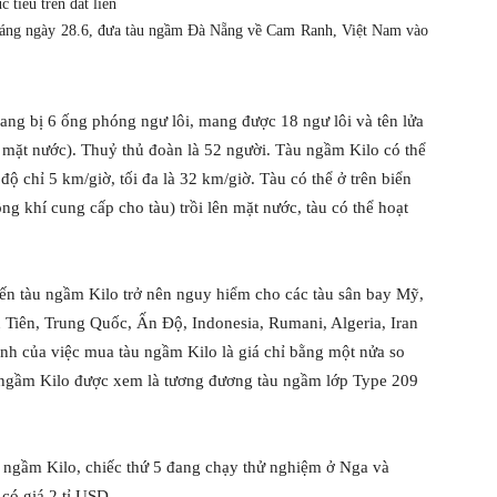
 tiêu trên đất liền
 sáng ngày 28.6, đưa tàu ngầm Đà Nẵng về Cam Ranh, Việt Nam vào
ang bị 6 ống phóng ngư lôi, mang được 18 ngư lôi và tên lửa
 mặt nước). Thuỷ thủ đoàn là 52 người. Tàu ngầm Kilo có thể
ộ chỉ 5 km/giờ, tối đa là 32 km/giờ. Tàu có thể ở trên biển
ng khí cung cấp cho tàu) trồi lên mặt nước, tàu có thể hoạt
hiến tàu ngầm Kilo trở nên nguy hiểm cho các tàu sân bay Mỹ,
 Tiên, Trung Quốc, Ấn Độ, Indonesia, Rumani, Algeria, Iran
ính của việc mua tàu ngầm Kilo là giá chỉ bằng một nửa so
ngầm Kilo được xem là tương đương tàu ngầm lớp Type 209
 ngầm Kilo, chiếc thứ 5 đang chạy thử nghiệm ở Nga và
 có giá 2 tỉ USD.