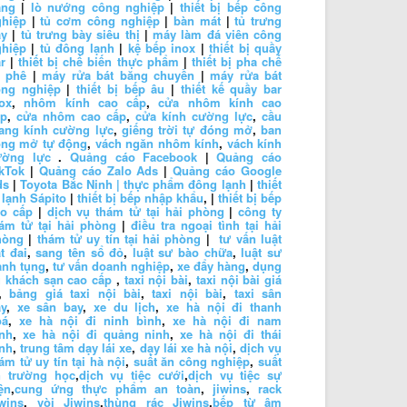
ăng
|
lò nướng công nghiệp
|
thiết bị bếp công
ghiệp
|
tủ cơm công nghiệp
|
bàn mát
|
tủ trưng
ày
|
tủ trưng bày siêu thị
|
máy làm đá viên công
ghiệp
|
tủ đông lạnh
|
kệ bếp inox
|
thiết bị quầy
r
|
thiết bị chế biến thực phẩm
|
thiết bị pha chế
à phê
|
máy rửa bát băng chuyền
|
máy rửa bát
ông nghiệp
|
thiết bị bếp âu
|
thiết kế quầy bar
ox
,
nhôm kính cao cấp
,
cửa nhôm kính cao
ấp
,
cửa nhôm cao cấp
,
cửa kính cường lực
,
cầu
ang kính cường lực
,
giếng trời tự đóng mở
,
ban
ông mở tự động
,
vách ngăn nhôm kính
,
vách kính
ường lực
.
Quảng cáo Facebook
|
Quảng cáo
kTok
|
Quảng cáo Zalo Ads
|
Quảng cáo Google
ds
|
Toyota Bắc Ninh |
thực phẩm đông lạnh
|
thiết
 lạnh Sápito
|
thiết bị bếp nhập khẩu
, |
thiết bị bếp
ao cấp
|
dịch vụ thám tử tại hải phòng
|
công ty
ám tử tại hải phòng
|
điều tra ngoại tình tại hải
hòng
|
thám tử uy tín tại hải phòng
|
tư vấn luật
t đai
,
sang tên sổ đỏ
,
luật sư bào chữa
,
luật sư
anh tụng
,
tư vấn doanh nghiệp
,
xe đẩy hàng
,
dụng
 khách sạn cao cấp
,
taxi nội bài
,
taxi nội bài giá
,
bảng giá taxi nội bài
,
taxi nội bài
,
taxi sân
y
,
xe sân bay
,
xe du lịch
,
xe hà nội đi thanh
oá
,
xe hà nội đi ninh bình
,
xe hà nội đi nam
nh
,
xe hà nội đi quảng ninh
,
xe hà nội đi thái
nh
,
trung tâm dạy lái xe
,
dạy lái xe hà nội
,
dịch vụ
ám tử uy tín tại hà nội
,
suất ăn công nghiệp
,
suất
n trường học
,
dịch vụ tiệc cưới
,
dịch vụ tiệc sự
ện
,
cung ứng thực phẩm an toàn
,
jiwins
,
rack
wins
,
vòi Jiwins
,
thùng rác Jiwins
,
bếp từ âm