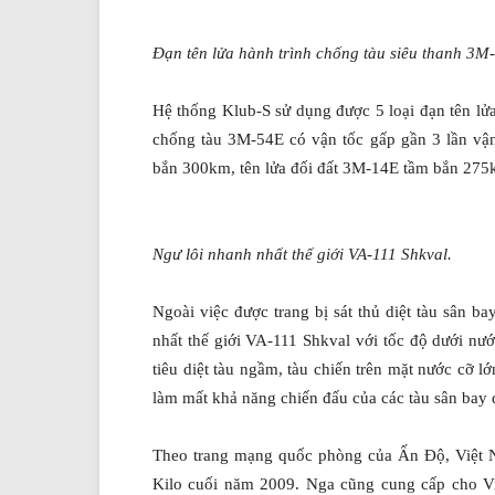
Đạn tên lửa hành trình chống tàu siêu thanh 3M
Hệ thống Klub-S sử dụng được 5 loại đạn tên lửa 
chống tàu 3M-54E có vận tốc gấp gần 3 lần vậ
bắn 300km, tên lửa đối đất 3M-14E tầm bắn 27
Ngư lôi nhanh nhất thế giới VA-111 Shkval.
Ngoài việc được trang bị sát thủ diệt tàu sân 
nhất thế giới VA-111 Shkval với tốc độ dưới n
tiêu diệt tàu ngầm, tàu chiến trên mặt nước cỡ l
làm mất khả năng chiến đấu của các tàu sân bay
Theo trang mạng quốc phòng của Ấn Độ, Việt N
Kilo cuối năm 2009. Nga cũng cung cấp cho Việ