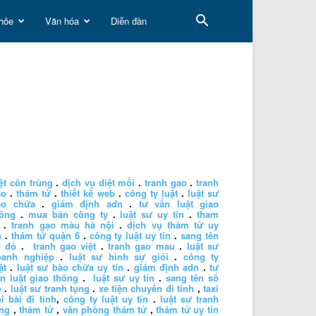
hỏe
Văn hóa
Diễn đàn
ệt côn trùng
.
dịch vụ diệt mối
.
tranh gao
.
tranh
ao
.
thám tử
.
thiết kế web
.
công ty luật
.
luật sư
ào chữa
.
giám định adn
.
tư vấn luật giao
hông
.
mua bán công ty
.
luật sư uy tín
.
tham
.
tranh gạo màu hà nội
.
dịch vụ thám tử uy
n
.
thám tử quận 6
.
công ty luật uy tín
.
sang tên
ổ đỏ
.
tranh gao việt
.
tranh gao mau
.
luật sư
oanh nghiệp
.
luật sư hình sự giỏi
.
công ty
ật
.
luật sư bào chữa uy tín
.
giám định adn
.
tư
n luật giao thông
.
luật sư uy tín
.
sang tên sổ
ỏ
.
luật sư tranh tụng
.
xe tiện chuyến đi tỉnh
,
taxi
i bài đi tỉnh
,
công ty luật uy tín
.
luật sư tranh
ng
,
thám tử
,
văn phòng thám tử
,
thám tử uy tín