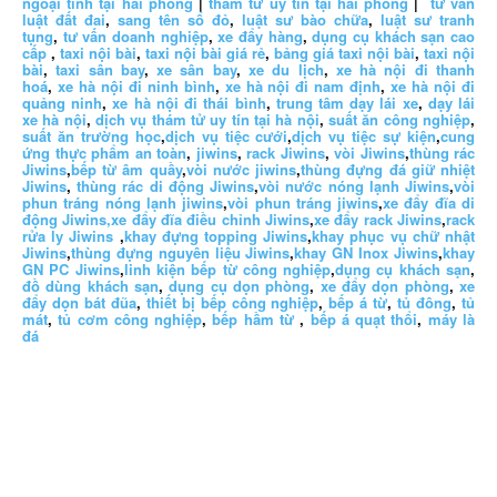
ngoại tình tại hải phòng
|
thám tử uy tín tại hải phòng
|
tư vấn
luật đất đai
,
sang tên sổ đỏ
,
luật sư bào chữa
,
luật sư tranh
tụng
,
tư vấn doanh nghiệp
,
xe đẩy hàng
,
dụng cụ khách sạn cao
cấp
,
taxi nội bài
,
taxi nội bài giá rẻ
,
bảng giá taxi nội bài
,
taxi nội
bài
,
taxi sân bay
,
xe sân bay
,
xe du lịch
,
xe hà nội đi thanh
hoá
,
xe hà nội đi ninh bình
,
xe hà nội đi nam định
,
xe hà nội đi
quảng ninh
,
xe hà nội đi thái bình
,
trung tâm dạy lái xe
,
dạy lái
xe hà nội
,
dịch vụ thám tử uy tín tại hà nội
,
suất ăn công nghiệp
,
suất ăn trường học
,
dịch vụ tiệc cưới
,
dịch vụ tiệc sự kiện
,
cung
ứng thực phẩm an toàn
,
jiwins
,
rack Jiwins
,
vòi Jiwins
,
thùng rác
Jiwins
,
bếp từ âm quầy
,
vòi nước jiwins
,
thùng đựng đá giữ nhiệt
Jiwins
,
thùng rác di động Jiwins
,
vòi nước nóng lạnh Jiwins
,
vòi
phun tráng nóng lạnh jiwins
,
vòi phun tráng jiwins
,
xe đẩy đĩa di
động Jiwins,
xe đẩy đĩa điều chỉnh Jiwins
,
xe đẩy rack Jiwins
,
rack
rửa ly Jiwins
,
khay đựng topping Jiwins
,
khay phục vụ chữ nhật
Jiwins
,
thùng đựng nguyên liệu Jiwins
,
khay GN Inox Jiwins
,
khay
GN PC Jiwins
,
linh kiện bếp từ công nghiệp
,
dụng cụ khách sạn
,
đồ dùng khách sạn
,
dụng cụ dọn phòng
,
xe đẩy dọn phòng
,
xe
đẩy dọn bát đũa
,
thiết bị bếp công nghiệp
,
bếp á từ
,
tủ đông
,
tủ
mát
,
tủ cơm công nghiệp
,
bếp hầm từ
,
bếp á quạt thổi
,
máy là
đá