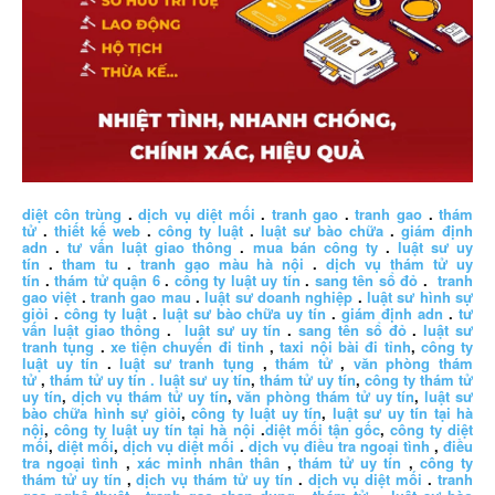
diệt côn trùng
.
dịch vụ diệt mối
.
tranh gao
.
tranh gao
.
thám
tử
.
thiết kế web
.
công ty luật
.
luật sư bào chữa
.
giám định
adn
.
tư vấn luật giao thông
.
mua bán công ty
.
luật sư uy
tín
.
tham tu
.
tranh gạo màu hà nội
.
dịch vụ thám tử uy
tín
.
thám tử quận 6
.
công ty luật uy tín
.
sang tên sổ đỏ
.
tranh
gao việt
.
tranh gao mau
.
luật sư doanh nghiệp
.
luật sư hình sự
giỏi
.
công ty luật
.
luật sư bào chữa uy tín
.
giám định adn
.
tư
vấn luật giao thông
.
luật sư uy tín
.
sang tên sổ đỏ
.
luật sư
tranh tụng
.
xe tiện chuyến đi tỉnh
,
taxi nội bài đi tỉnh
,
công ty
luật uy tín
.
luật sư tranh tụng
,
thám tử
,
văn phòng thám
tử
,
thám tử uy tín .
luật sư uy tín
,
thám tử uy tín
,
công ty thám tử
uy tín
,
dịch vụ thám tử uy tín
,
văn phòng thám tử uy tín
,
luật sư
bào chữa hình sự giỏi
,
công ty luật uy tín
,
luật sư uy tín tại hà
nội
,
công ty luật uy tín tại hà nội
.
diệt mối tận gốc
,
công ty diệt
mối
,
diệt mối
,
dịch vụ diệt mối
.
dịch vụ điều tra ngoại tình
,
điều
tra ngoại tình
,
xác minh nhân thân
,
thám tử uy tín
,
công ty
thám tử uy tín
,
dịch vụ thám tử uy tín
.
dịch vụ diệt mối
.
tranh