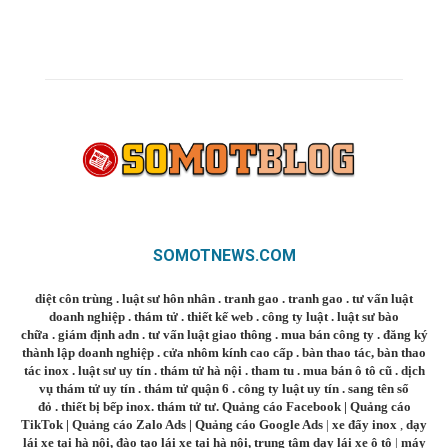
SOMOTNEWS.COM
diệt côn trùng
.
luật sư hôn nhân
.
tranh gao
.
tranh gao
.
tư vấn luật
doanh nghiệp
.
thám tử
.
thiết kế web
.
công ty luật
.
luật sư bào
chữa
.
giám định adn
.
tư vấn luật giao thông
.
mua bán công ty
.
đăng ký
thành lập doanh nghiệp
.
cửa nhôm kính cao cấp
.
bàn thao tác
,
bàn thao
tác inox
.
luật sư uy tín
.
thám tử hà nội
.
tham tu
.
mua bán ô tô cũ
.
dịch
vụ thám tử uy tín
.
thám tử quận 6
.
công ty luật uy tín
.
sang tên sổ
đỏ
.
thiết bị bếp inox
.
thám tử tư
.
Quảng cáo Facebook
|
Quảng cáo
TikTok
|
Quảng cáo Zalo Ads
|
Quảng cáo Google Ads
|
xe đẩy inox
,
dạy
lái xe tại hà nội
,
đào tạo lái xe tại hà nội
,
trung tâm dạy lái xe ô tô
|
máy