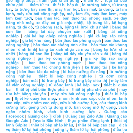
gao nghệ thuật
.
tranh gao chan dung
.
thám tử
.
luật sư bào
chữa giỏi
.
thám tử tư
.
thiết bị bếp âu
,
lò nướng bánh
,
tủ trưng
bày
,
tủ trưng bày siêu thị
,
máy trộn bột
,
bàn mát
,
tủ đông
,
tủ làm
lạnh
,
máy rửa bát công nghiệp
,
máy làm đá
,
máy làm kem
,
máy
làm kem tươi
,
bàn thao tác
,
bàn thao tác phòng sạch
,
xe đẩy
hàng nhà máy
,
xe đẩy có giá chịu nhiệt
,
kệ trung tải
,
kệ hạng
nặng
,
tủ để đồ
,
tủ phòng sạch
,
băng tải lưới chịu nhiệt
|
băng tải
con lăn
|
băng tải dây chuyền sản xuất
|
băng tải công
nghiệp
|
giá kệ lắp ghép công nghiệp
|
giá kệ lắp ráp công
nghiệp
|
giá kệ kho hàng
|
bàn thao tác phòng sạch
|
bàn thao tác
công nghiệp
|
bàn thao tác chống tĩnh điện
|
bàn thao tác khung
nhôm định hình
|
băng tải xích nhựa và inox
|
băng tải lưới chịu
nhiệt
|
băng tải con lăn
|
băng tải dây chuyền sản xuất
|
băng tải
công nghiệp
|
giá kệ công nghiệp
|
giá kệ lắp ráp công
nghiệp
|
bàn thao tác phòng sạch
|
bàn thao tác công
nghiệp
|
bàn thao tác chống tĩnh điện
|
kệ trung tải
|
kệ hạng
nặng
|
bàn thao tác đa năng
|
lò hấp nướng đa năng
|
lò nướng
công nghiệp
|
thiết bị bếp công nghiệp
|
tủ cơm công
nghiệp
|
bàn mát
|
tủ trưng bày
|
tủ trưng bày siêu thị
|
máy làm
đá viên công nghiệp
|
tủ đông lạnh
|
kệ bếp inox
|
thiết bị quầy
bar
|
thiết bị chế biến thực phẩm
|
thiết bị pha chế cà phê
|
máy
rửa bát băng chuyền
|
máy rửa bát công nghiệp
|
thiết bị bếp
âu
|
thiết kế quầy bar inox
,
nhôm kính cao cấp
,
cửa nhôm kính
cao cấp
,
cửa nhôm cao cấp
,
cửa kính cường lực
,
cầu thang kính
cường lực
,
giếng trời tự đóng mở
,
ban công mở tự động
,
vách
ngăn nhôm kính
,
vách kính cường lực
.
Quảng cáo
Facebook
|
Quảng cáo TikTok
|
Quảng cáo Zalo Ads
|
Quảng cáo
Google Ads
|
Toyota Bắc Ninh |
thực phẩm đông lạnh
|
thiết bị
lạnh Sápito
|
thiết bị bếp nhập khẩu
, |
thiết bị bếp cao cấp
|
dịch
vụ thám tử tại hải phòng
|
công ty thám tử tại hải phòng
|
điều tra