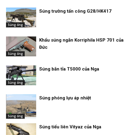
Súng trường tấn công G28/HK417
Súng ống
Khẩu súng ngắn Korriphila HSP 701 của
Đức
Súng ống
Súng bắn tỉa T5000 của Nga
Súng ống
Súng phóng lựu áp nhiệt
Súng ống
Súng tiểu liên Vityaz của Nga