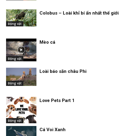
Colobus – Loài khỉ bí ẩn nhất thế giới
Động vật
Mèo cá
Động vật
Loài báo săn châu Phi
Động vật
Love Pets Part 1
Động vật
Cá Voi Xanh