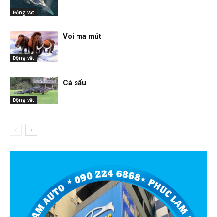
Động vật
Voi ma mút
Động vật
Cá sấu
Động vật