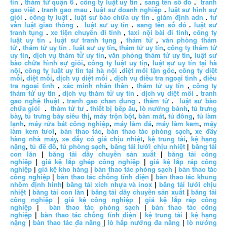
tín
.
thám tử quận 6
.
công ty luật uy tín
.
sang tên sổ đỏ
.
tranh
gao việt
.
tranh gao mau
.
luật sư doanh nghiệp
.
luật sư hình sự
giỏi
.
công ty luật
.
luật sư bào chữa uy tín
.
giám định adn
.
tư
vấn luật giao thông
.
luật sư uy tín
.
sang tên sổ đỏ
.
luật sư
tranh tụng
.
xe tiện chuyến đi tỉnh
,
taxi nội bài đi tỉnh
,
công ty
luật uy tín
.
luật sư tranh tụng
,
thám tử
,
văn phòng thám
tử
,
thám tử uy tín .
luật sư uy tín
,
thám tử uy tín
,
công ty thám tử
uy tín
,
dịch vụ thám tử uy tín
,
văn phòng thám tử uy tín
,
luật sư
bào chữa hình sự giỏi
,
công ty luật uy tín
,
luật sư uy tín tại hà
nội
,
công ty luật uy tín tại hà nội
.
diệt mối tận gốc
,
công ty diệt
mối
,
diệt mối
,
dịch vụ diệt mối
.
dịch vụ điều tra ngoại tình
,
điều
tra ngoại tình
,
xác minh nhân thân
,
thám tử uy tín
,
công ty
thám tử uy tín
,
dịch vụ thám tử uy tín
.
dịch vụ diệt mối
.
tranh
gao nghệ thuật
.
tranh gao chan dung
.
thám tử
.
luật sư bào
chữa giỏi
.
thám tử tư
.
thiết bị bếp âu
,
lò nướng bánh
,
tủ trưng
bày
,
tủ trưng bày siêu thị
,
máy trộn bột
,
bàn mát
,
tủ đông
,
tủ làm
lạnh
,
máy rửa bát công nghiệp
,
máy làm đá
,
máy làm kem
,
máy
làm kem tươi
,
bàn thao tác
,
bàn thao tác phòng sạch
,
xe đẩy
hàng nhà máy
,
xe đẩy có giá chịu nhiệt
,
kệ trung tải
,
kệ hạng
nặng
,
tủ để đồ
,
tủ phòng sạch
,
băng tải lưới chịu nhiệt
|
băng tải
con lăn
|
băng tải dây chuyền sản xuất
|
băng tải công
nghiệp
|
giá kệ lắp ghép công nghiệp
|
giá kệ lắp ráp công
nghiệp
|
giá kệ kho hàng
|
bàn thao tác phòng sạch
|
bàn thao tác
công nghiệp
|
bàn thao tác chống tĩnh điện
|
bàn thao tác khung
nhôm định hình
|
băng tải xích nhựa và inox
|
băng tải lưới chịu
nhiệt
|
băng tải con lăn
|
băng tải dây chuyền sản xuất
|
băng tải
công nghiệp
|
giá kệ công nghiệp
|
giá kệ lắp ráp công
nghiệp
|
bàn thao tác phòng sạch
|
bàn thao tác công
nghiệp
|
bàn thao tác chống tĩnh điện
|
kệ trung tải
|
kệ hạng
nặng
|
bàn thao tác đa năng
|
lò hấp nướng đa năng
|
lò nướng