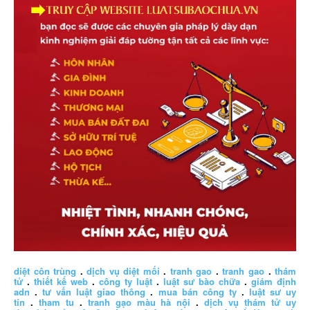
diệt côn trùng
.
dịch vụ diệt mối
.
tranh gao
.
tranh gao
.
thám
tử
.
thiết kế web
.
công ty luật
.
luật sư bào chữa
.
giám định
adn
.
tư vấn luật giao thông
.
mua bán công ty
.
luật sư uy
tín
.
tham tu
.
tranh gạo màu hà nội
.
dịch vụ thám tử uy