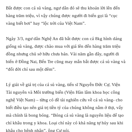
Bắt được con cá sủ vàng, ngư dân đó sẽ thu khoản lời lên đến
hàng trăm triệu, vì vậy chúng được người đi biển gọi là “cục
vàng biết bơi” hay “lộc trời của Việt Nam”.
Ngày 3/3, ngư dân Nghệ An đã bắt được con cá 8kg hình dáng
giống sủ vàng, được chào mua với giá lên đến hàng trăm triệu
đồng nhưng chủ sở hữu chưa bán. Vài năm gần đây, người đi
biển ở Đồng Nai, Bến Tre cũng may mắn bắt được cá sủ vàng và
“đổi đời chỉ sau một đêm”.
Lý giải về giá trị của cá sủ vàng, tiến sĩ Nguyễn Đức Cự, Viện
Tài nguyên và Môi trường biển (Viện Hàn lâm khoa học công
nghệ Việt Nam) – từng có đề tài nghiên cứu về cá sủ vàng- cho
biết điều tạo nên giá trị tiền tỷ của chúng không nằm ở thịt, vẩy
mà chính là bong bóng. “Bóng cá sủ vàng là nguyên liệu để tạo
chỉ khâu trong y khoa. Loại chỉ này có khả năng tự hủy sau khi
khâu cho bệnh nhân”, ông Cự nói.