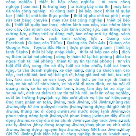
công nghiệp
|
thiết bị bếp công nghiệp
|
tủ cơm công
nghiệp
|
bàn mát
|
tủ trưng bày
|
tủ trưng bày siêu thị
|
máy làm
đá viên công nghiệp
|
tủ đông lạnh
|
kệ bếp inox
|
thiết bị quầy
bar
|
thiết bị chế biến thực phẩm
|
thiết bị pha chế cà phê
|
máy
rửa bát băng chuyền
|
máy rửa bát công nghiệp
|
thiết bị bếp
âu
|
thiết kế quầy bar inox
,
nhôm kính cao cấp
,
cửa nhôm kính
cao cấp
,
cửa nhôm cao cấp
,
cửa kính cường lực
,
cầu thang kính
cường lực
,
giếng trời tự đóng mở
,
ban công mở tự động
,
vách
ngăn nhôm kính
,
vách kính cường lực
.
Quảng cáo
Facebook
|
Quảng cáo TikTok
|
Quảng cáo Zalo Ads
|
Quảng cáo
Google Ads
|
Toyota Bắc Ninh |
thực phẩm đông lạnh
|
thiết bị
lạnh Sápito
|
thiết bị bếp nhập khẩu
, |
thiết bị bếp cao cấp
|
dịch
vụ thám tử tại hải phòng
|
công ty thám tử tại hải phòng
|
điều tra
ngoại tình tại hải phòng
|
thám tử uy tín tại hải phòng
|
tư vấn
luật đất đai
,
sang tên sổ đỏ
,
luật sư bào chữa
,
luật sư tranh
tụng
,
tư vấn doanh nghiệp
,
xe đẩy hàng
,
dụng cụ khách sạn cao
cấp
,
taxi nội bài
,
taxi nội bài giá rẻ
,
bảng giá taxi nội bài
,
taxi nội
bài
,
taxi sân bay
,
xe sân bay
,
xe du lịch
,
xe hà nội đi thanh
hoá
,
xe hà nội đi ninh bình
,
xe hà nội đi nam định
,
xe hà nội đi
quảng ninh
,
xe hà nội đi thái bình
,
trung tâm dạy lái xe
,
dạy lái
xe hà nội
,
dịch vụ thám tử uy tín tại hà nội
,
suất ăn công nghiệp
,
suất ăn trường học
,
dịch vụ tiệc cưới
,
dịch vụ tiệc sự kiện
,
cung
ứng thực phẩm an toàn
,
jiwins
,
rack Jiwins
,
vòi Jiwins
,
thùng rác
Jiwins
,
bếp từ âm quầy
,
vòi nước jiwins
,
thùng đựng đá giữ nhiệt
Jiwins
,
thùng rác di động Jiwins
,
vòi nước nóng lạnh Jiwins
,
vòi
phun tráng nóng lạnh jiwins
,
vòi phun tráng jiwins
,
xe đẩy đĩa di
động Jiwins,
xe đẩy đĩa điều chỉnh Jiwins
,
xe đẩy rack Jiwins
,
rack
rửa ly Jiwins
,
khay đựng topping Jiwins
,
khay phục vụ chữ nhật
Jiwins
,
thùng đựng nguyên liệu Jiwins
,
khay GN Inox Jiwins
,
khay
GN PC Jiwins
,
linh kiện bếp từ công nghiệp
,
dụng cụ khách sạn
,