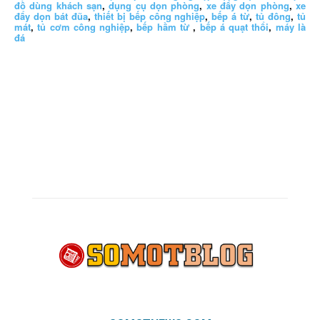
đồ dùng khách sạn
,
dụng cụ dọn phòng
,
xe đẩy dọn phòng
,
xe
đẩy dọn bát đũa
,
thiết bị bếp công nghiệp
,
bếp á từ
,
tủ đông
,
tủ
mát
,
tủ cơm công nghiệp
,
bếp hầm từ
,
bếp á quạt thổi
,
máy là
đá