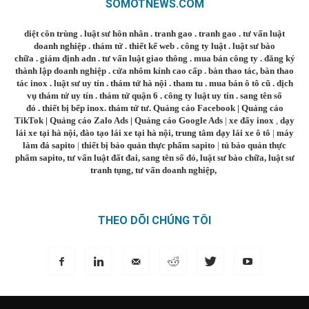
SOMOTNEWS.COM
diệt côn trùng
.
luật sư hôn nhân
.
tranh gao
.
tranh gao
.
tư vấn luật
doanh nghiệp
.
thám tử
.
thiết kế web
.
công ty luật
.
luật sư bào
chữa
.
giám định adn
.
tư vấn luật giao thông
.
mua bán công ty
.
đăng ký
thành lập doanh nghiệp
.
cửa nhôm kính cao cấp
.
bàn thao tác
,
bàn thao
tác inox
.
luật sư uy tín
.
thám tử hà nội
.
tham tu
.
mua bán ô tô cũ
.
dịch
vụ thám tử uy tín
.
thám tử quận 6
.
công ty luật uy tín
.
sang tên sổ
đỏ
.
thiết bị bếp inox
.
thám tử tư
.
Quảng cáo Facebook
|
Quảng cáo
TikTok
|
Quảng cáo Zalo Ads
|
Quảng cáo Google Ads
|
xe đẩy inox
,
dạy
lái xe tại hà nội
,
đào tạo lái xe tại hà nội
,
trung tâm dạy lái xe ô tô
|
máy
làm đá sapito
|
thiết bị bảo quản thực phẩm sapito
|
tủ bảo quản thực
phẩm sapito
,
tư vấn luật đất đai
,
sang tên sổ đỏ
,
luật sư bào chữa
,
luật sư
tranh tụng
,
tư vấn doanh nghiệp
,
THEO DÕI CHÚNG TÔI