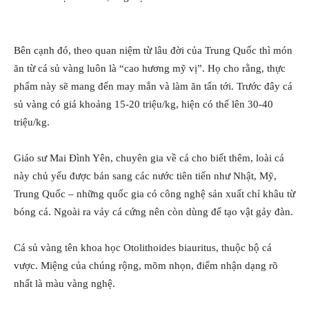
Bên cạnh đó, theo quan niệm từ lâu đời của Trung Quốc thì món
ăn từ cá sủ vàng luôn là “cao hương mỹ vị”. Họ cho rằng, thực
phẩm này sẽ mang đến may mắn và làm ăn tấn tới. Trước đây cá
sủ vàng có giá khoảng 15-20 triệu/kg, hiện có thể lên 30-40
triệu/kg.
Giáo sư Mai Đình Yên, chuyên gia về cá cho biết thêm, loài cá
này chủ yếu được bán sang các nước tiên tiến như Nhật, Mỹ,
Trung Quốc – những quốc gia có công nghệ sản xuất chỉ khâu từ
bóng cá. Ngoài ra vảy cá cứng nên còn dùng để tạo vật gảy đàn.
Cá sủ vàng tên khoa học Otolithoides biauritus, thuộc bộ cá
vược. Miệng của chúng rộng, mõm nhọn, điểm nhận dạng rõ
nhất là màu vàng nghệ.